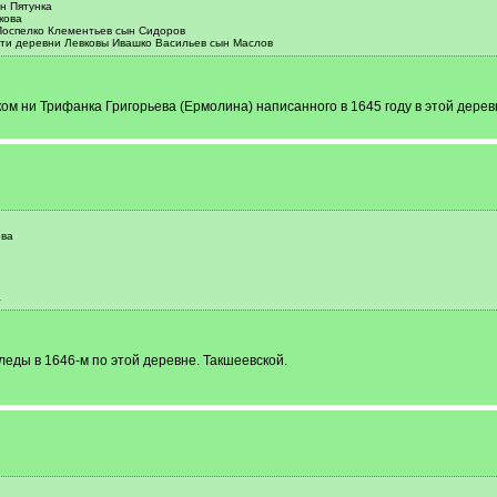
н Пятунка
кова
Поспелко Клементьев сын Сидоров
сти деревни Левковы Ивашко Васильев сын Маслов
ом ни Трифанка Григорьева (Ермолина) написанного в 1645 году в этой деревн
ова
а
леды в 1646-м по этой деревне. Такшеевской.