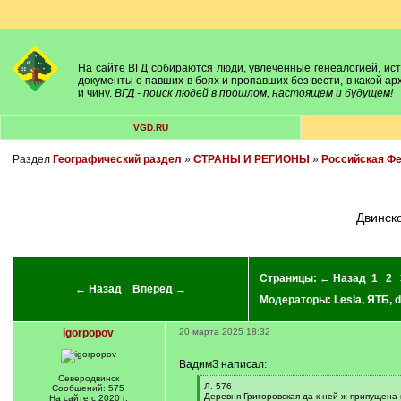
На сайте ВГД собираются люди, увлеченные генеалогией, исто
документы о павших в боях и пропавших без вести, в какой а
и чину.
ВГД - поиск людей в прошлом, настоящем и будущем!
VGD.RU
Раздел
Географический раздел
»
СТРАНЫ И РЕГИОНЫ
»
Российская Ф
Двинс
Страницы:
← Назад
1
2
← Назад
Вперед →
Модераторы:
Lesla
,
ЯТБ
,
d
igorpopov
20 марта 2025 18:32
ВадимЗ написал:
Северодвинск
[
Л. 576
Сообщений: 575
q
Деревня Григоровская да к ней ж припущена 
На сайте с 2020 г.