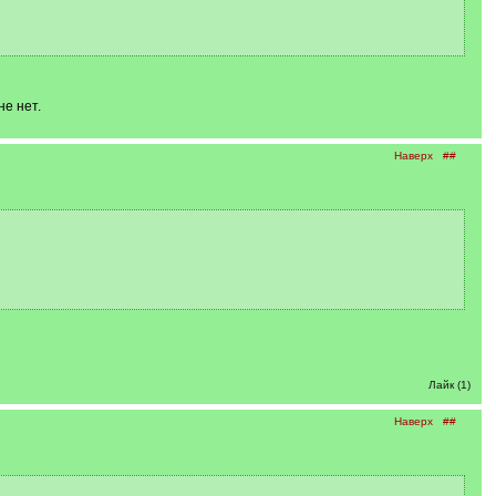
е нет.
Наверх
##
Лайк (1)
Наверх
##