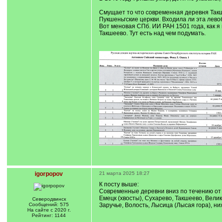
Смущает то что современная деревня Такше
Пукшеньгские церкви. Входила ли эта лево
Вот меновая СПб. ИИ РАН 1501 года, как я
Такшеево. Тут есть над чем подумать.
igorpopov
21 марта 2025 18:27
К посту выше:
Современные деревни вниз по течению от
Емецк (хвосты), Сухарево, Такшеево, Вели
Северодвинск
Сообщений: 575
Заручье, Волость, Лысица (Лысая гора), ни
На сайте с 2020 г.
Рейтинг: 1144