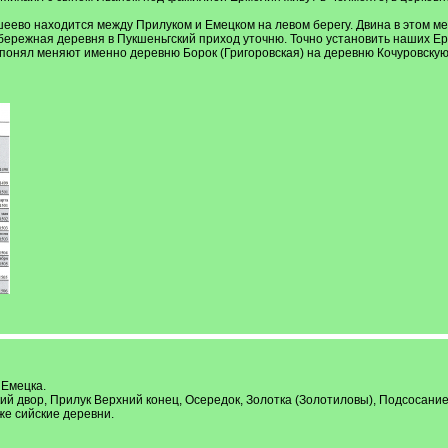
ево находится между Прилуком и Емецком на левом берегу. Двина в этом мест
бережная деревня в Пукшеньгский приход уточню. Точно установить наших Ерм
 понял меняют именно деревню Борок (Григоровская) на деревню Кочуровскую 
 Емецка.
кий двор, Прилук Верхний конец, Осередок, Золотка (Золотиловы), Подсосан
же сийские деревни.