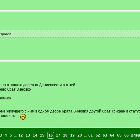
стровов
ена в пашню деревня Денисовская а в ней
нево брат Зиновко
ронька
оме живущего с ним в одном дворе брата Зиновия другой брат Трифан в стат
 еще что.
3
4
5
...
12
13
14
15
16
17
18
19
20
...
61
62
63
64
65
66
Впер