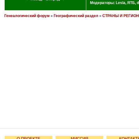
Модераторы:
Lesla
,
ЯТБ
,
d
Генеалогический форум
»
Географический раздел
»
СТРАНЫ И РЕГИО
О ПРОЕКТЕ
МИССИЯ
КОНТАКТ