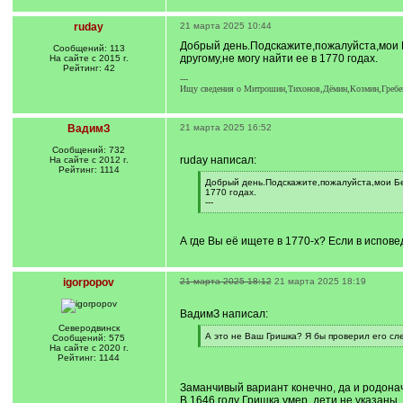
ruday
21 марта 2025 10:44
Добрый день.Подскажите,пожалуйста,мои 
Сообщений: 113
другому,не могу найти ее в 1770 годах.
На сайте с 2015 г.
Рейтинг: 42
---
Ищу сведения о Митрошин,Тихонов,Дёмин,Козмин,Гребе
ВадимЗ
21 марта 2025 16:52
Сообщений: 732
ruday написал:
На сайте с 2012 г.
Рейтинг: 1114
[
Добрый день.Подскажите,пожалуйста,мои Бе
q
1770 годах.
]
---
[
/
q
А где Вы её ищете в 1770-х? Если в испов
]
igorpopov
21 марта 2025 18:12
21 марта 2025 18:19
ВадимЗ написал:
Северодвинск
[
А это не Ваш Гришка? Я бы проверил его сле
Сообщений: 575
q
[
На сайте с 2020 г.
]
/
Рейтинг: 1144
q
]
Заманчивый вариант конечно, да и родон
В 1646 году Гришка умер, дети не указаны