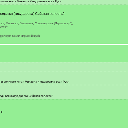
ликого князя Михаила Федоровича всея Руси.
 ведь вся (государева) Сийская волость?
вых, Мошевых, Головиных, Устюжанцовых (Пермская губ),
имир);
ерритория поиска Пермский край)
я и великого князя Михаила Федоровича всея Руси.
ведь вся (государева) Сийская волость?
ся