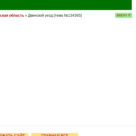
ская область
» Двинской уезд [тема №134365]
ВВЕРХ ⇈
РЖАТЬ САЙТ
ГЛАВНАЯ ВГД