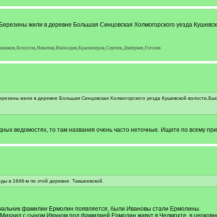
Березины жили в деревне Большая Синцовская Холмогорского уезда Кушевско
нщиков,Белоусов,Никитин,Ижболдин,Красноперов,Сергеев,Дмитриев,Гоголев
резины жили в деревне Большая Синцовская Холмогорского уезда Кушевской волости,Быстр
едных ведомостях, то там названия очень часто неточные. Ищите по всему при
ды в 1646-м по этой деревне. Такшеевской.
ачальник фамилии Ермолин появляется, были Ивановы стали Ермолины.
, Михаил с сыном Иваном под фамилией Ермолин живут в Челмохте, в церковн