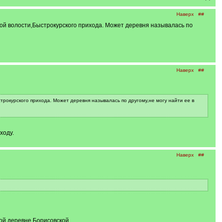
Наверх
##
й волости,Быстрокурского прихода. Может деревня называлась по
Наверх
##
окурского прихода. Может деревня называлась по другому,не могу найти ее в
ходу.
Наверх
##
ой деревне Борисовской.