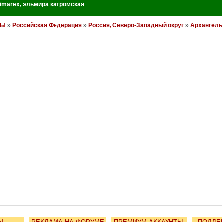
imarex
,
эльмира катромская
НЫ
»
Российская Федерация
»
Россия, Северо-Западный округ
»
Архангель
Ы
РЕКЛАМА НА ФОРУМЕ
ПРЕМИУМ-АККАУНТЫ
ПОДДЕ