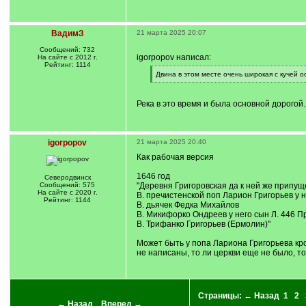
ВадимЗ
21 марта 2025 20:07
Сообщений: 732
igorpopov написал:
На сайте с 2012 г.
Рейтинг: 1114
[
Двина в этом месте очень широкая с кучей о
q
[
]
/
q
Река в это время и была основной дорогой.
]
igorpopov
21 марта 2025 20:40
Как рабочая версия
1646 год
Северодвинск
Сообщений: 575
"Деревня Григоровская да к ней же припущ
На сайте с 2020 г.
В. пречистенской поп Ларион Григорьев у 
Рейтинг: 1144
В. дьячек Федка Михайлов
В. Микифорко Ондреев у него сын Л. 446 П
В. Трифанко Григорьев (Ермолин)"
Может быть у попа Лариона Григорьева кр
не написаны, то ли церкви еще не было, то
Страницы:
← Назад
1
2
← Назад
Вперед →