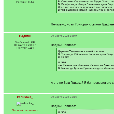
]
В. Омелянко Овдокимов сын Лудин У него сы
Рейтинг: 1144
В. Панфилко да Федка Васильевы дети Борс
Двор тое ж волости деревни Самсоновской 
В той ж деревне пашет наездом той ж воло
[
/
q
]
Печально, но ни Григория с сыном Трифанк
ВадимЗ
20 марта 2025 18:49
Сообщений: 732
ВадимЗ написал:
На сайте с 2012 г.
Рейтинг: 1114
[
Деревня Такщевская а в ней крестьян
q
В. Тренка да Обросимко Карповы дети Петр
]
В. Перву-
Л. 586
шка Иванов сын Филатев У него сын Захарко
В. Мишка да Гришка Ермолины дети Иванов
[
/
q
]
А это не Ваш Гришка? Я бы проверил его с
kadushka_
20 марта 2025 21:16
ВадимЗ написал:
Частный специалист
[
Л. 558