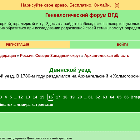
Нарисуйте свое древо. Бесплатно. Онлайн.
[х]
Генеалогический форум ВГД
рией, геральдикой и т.д. Здесь вы найдете собеседников, экспертов, умелых
рхив обратиться при исследовании родословной своей семьи, помогут опреде
РЕГИСТРАЦИЯ
ВОЙТИ
едерация
»
Россия, Северо-Западный округ
»
Архангельская область
Двинской уезд
кой уезд. В 1780-м году разделился на Архангельский и Холмогорск
3
4
5
...
12
13
14
15
16
17
18
19
20
...
61
62
63
64
65
66
Впер
imarex
,
эльмира катромская
в пашню деревня Денисовская а в ней крестьян