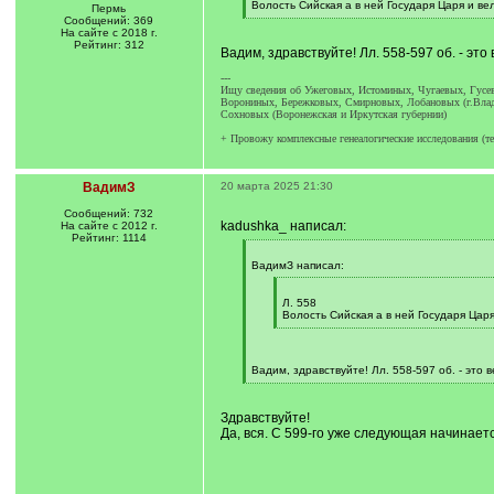
q
Волость Сийская а в ней Государя Царя и ве
Пермь
]
[
Сообщений: 369
/
На сайте с 2018 г.
q
Рейтинг: 312
Вадим, здравствуйте! Лл. 558-597 об. - это
]
---
Ищу сведения об Ужеговых, Истоминых, Чугаевых, Гусе
Ворониных, Бережковых, Смирновых, Лобановых (г.Влад
Сохновых (Воронежская и Иркутская губернии)
+ Провожу комплексные генеалогические исследования (т
ВадимЗ
20 марта 2025 21:30
Сообщений: 732
kadushka_ написал:
На сайте с 2012 г.
Рейтинг: 1114
[
q
ВадимЗ написал:
]
[
q
Л. 558
]
Волость Сийская а в ней Государя Цар
[
/
q
]
Вадим, здравствуйте! Лл. 558-597 об. - это 
[
/
q
Здравствуйте!
]
Да, вся. С 599-го уже следующая начинает