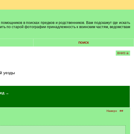
 помощников в поисках предков и родственников. Вам подскажут где искать
лить по старой фотографии принадлежность к воинским частям, ведомствам
ПОИСК
ВНИЗ ⇊
ий уезды
ед →
Наверх
##