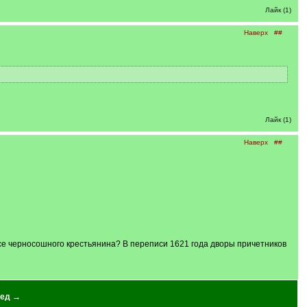
Лайк (1)
Наверх
##
Лайк (1)
Наверх
##
усе черносошного крестьянина? В переписи 1621 года дворы причетников
ед →