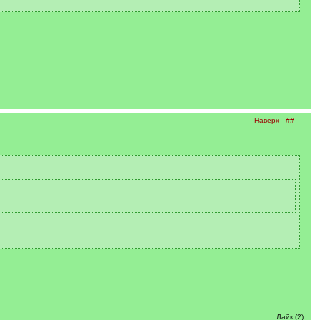
Наверх
##
Лайк (2)