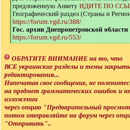
q
предложенную Анкету
ИДИТЕ ПО ССЫ
]
Географический раздел (Страны и Регио
https://forum.vgd.ru/388/
Гос. архив Днепропетровской област
https://forum.vgd.ru/553/
[
/
q
ОБРАТИТЕ ВНИМАНИЕ на то, что
]
ВСЕ украинские разделы и темы закрыт
редактирования...
Напечатав свое сообщение, не поленитес
на предмет грамматических ошибок и н
изложении
через опцию "Предварительный просмотр
потом отправляйте на форум через опц
"Отправить"..