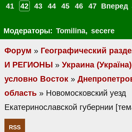
41
42
43
44
45
46
47
Вперед
Модераторы:
Tomilina
,
secere
Форум
»
Географический разд
И РЕГИОНЫ
»
Украина (Україна)
условно Восток
»
Днепропетро
область
» Новомосковский уезд
Екатеринославской губернии [те
RSS