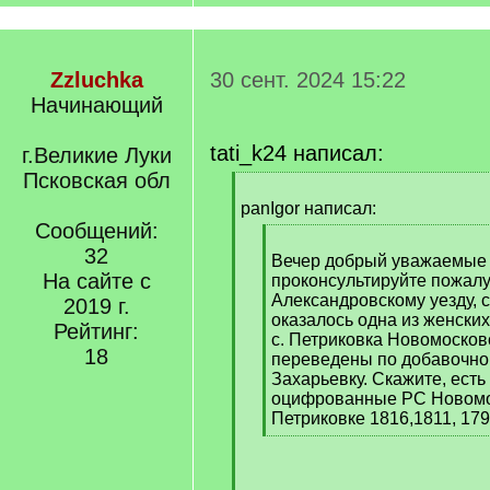
Zzluchka
30 сент. 2024 15:22
Начинающий
tati_k24 написал:
г.Великие Луки
Псковская обл
[
q
panIgor написал:
]
Сообщений:
[
32
q
Вечер добрый уважаемые
На сайте с
]
проконсультируйте пожалу
Александровскому уезду, с
2019 г.
оказалось одна из женских
Рейтинг:
с. Петриковка Новомосков
18
переведены по добавочной
Захарьевку. Скажите, есть
оцифрованные РС Новомос
Петриковке 1816,1811, 1795
[
/
q