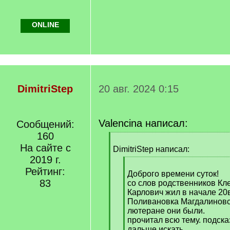
ONLINE
DimitriStep
20 авг. 2024 0:15
Valencina написал:
Сообщений:
160
[
На сайте с
q
DimitriStep написал:
]
2019 г.
[
Рейтинг:
q
Доброго времени суток!
83
]
со слов родственников Кл
Карлович жил в начале 20в
Поливановка Магдалиновс
лютеране они были.
прочитал всю тему. подска
дальше искать.