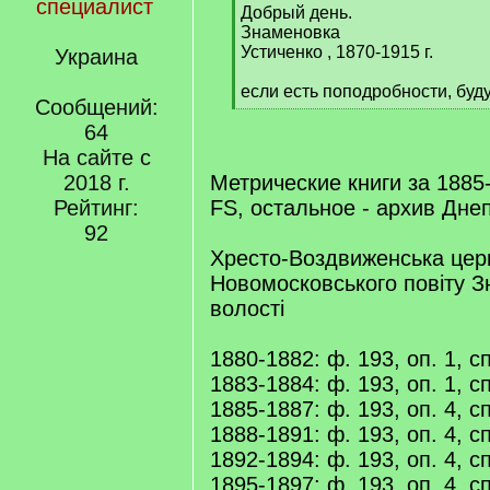
специалист
[
Добрый день.
q
Знаменовка
]
Устиченко , 1870-1915 г.
Украина
если есть поподробности, буд
Сообщений:
[
64
/
q
На сайте с
]
2018 г.
Метрические книги за 1885-
Рейтинг:
FS, остальное - архив Дне
92
Хресто-Воздвиженська церк
Новомосковського повіту З
волості
1880-1882: ф. 193, оп. 1, сп
1883-1884: ф. 193, оп. 1, сп
1885-1887: ф. 193, оп. 4, сп
1888-1891: ф. 193, оп. 4, сп
1892-1894: ф. 193, оп. 4, сп
1895-1897: ф. 193, оп. 4, сп