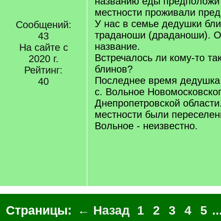
названию еды предположит
местности проживали пред
У нас в семье дедушки бл
Сообщений:
траданоши (драданоши). 
43
название.
На сайте с
Встречалось ли кому-то та
2020 г.
блинов?
Рейтинг:
Последнее время дедушка 
40
с. Вольное Новомосковског
Днепропетровской области.
местности были переселен
Вольное - неизвестно.
Страницы:
← Назад
1
2
3
4
5
..