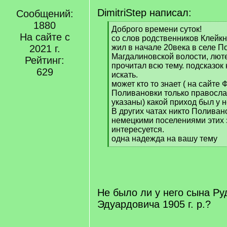
DimitriStep написал:
Сообщений:
1880
[
Доброго времени суток!
На сайте с
q
со слов родственников Клейк
]
2021 г.
жил в начале 20века в селе 
Магдалиновской волости, лют
Рейтинг:
прочитал всю тему. подсказок
629
искать.
может кто то знает ( на сайте
Поливановки только правосл
указаны) какой приход был у 
В других чатах никто Поливано
немецкими поселениями этих 
интересуется.
одна надежда на вашу тему
[
/
q
]
Не было ли у него сына Р
Эдуардовича 1905 г. р.?