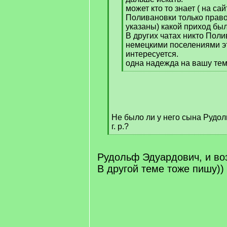
может кто то знает ( на с
Поливановки только прав
указаны) какой приход бы
В других чатах никто Полив
немецкими поселениями эт
интересуется.
одна надежда на вашу те
[
/
q
]
Не было ли у него сына Рудо
г. р.?
[
/
q
Рудольф Эдуардович, и воз
]
В другой теме тоже пишу))