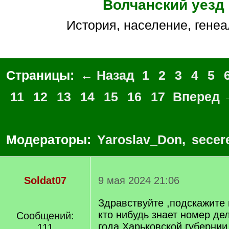
Волчанский уезд
история, население, гене
Страницы:
← Назад
1
2
3
4
5
11
12
13
14
15
16
17
Вперед 
Модераторы:
Yaroslav_Don
,
secer
Soldat07
9 мая 2024 21:06
Здравствуйте ,подскажите
кто нибудь знает номер де
Сообщений:
года Харьковской губернии
111