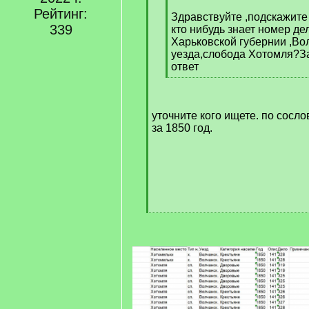
[
Рейтинг:
q
Здравствуйте ,подскажите
339
]
кто нибудь знает номер де
Харьковской губернии ,Во
уезда,слобода Хотомля?З
ответ
[
/
q
уточните кого ищете. по сосло
]
за 1850 год.