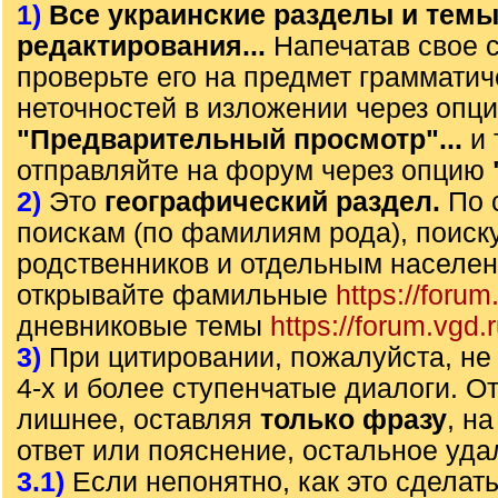
1)
Все украинские разделы и тем
редактирования...
Напечатав свое 
проверьте его на предмет грамматич
неточностей в изложении через опц
"Предварительный просмотр"...
и 
отправляйте на форум через опцию
2)
Это
географический раздел.
По 
поискам (по фамилиям рода), поиск
родственников и отдельным населе
открывайте фамильные
https://forum
дневниковые темы
https://forum.vgd.
3)
При цитировании, пожалуйста, не 
4-х и более ступенчатые диалоги. О
лишнее, оставляя
только фразу
, н
ответ или пояснение, остальное уда
3.1)
Если непонятно, как это сделать