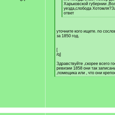
Харьковской губернии ,Во
уезда,слобода Хотомля?З
ответ
[
/
q
уточните кого ищете. по сосло
]
за 1850 год.
[
/q]
Здравствуйте ,скорее всего г
ревизии 1858 они так записа
,помещика или , что они крепо