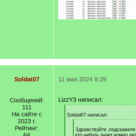
Soldat07
11 мая 2024 9:29
LizzY3 написал:
Сообщений:
111
[
На сайте с
q
Soldat07 написал:
]
2023 г.
[
Рейтинг:
q
Здравствуйте ,подскажите
64
]
кто нибудь знает номер де