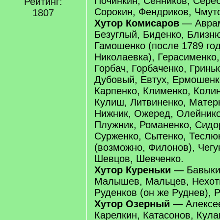
Починкин, Сенников, Сереб
Рейтинг:
Сорокин, Фендриков, Чмут
1807
Хутор Комисаров
— Аврам
Безуглый, Биденко, Близню
Гамошенко (после 1789 год
Николаевка), Герасименко,
Горбач, Горбаченко, Гриньк
Дубовый, Евтух, Ермошенко
Карпенко, Клименко, Колин
Кулиш, Литвиненко, Матер
Нижник, Ожеред, Олейнико
Плужник, Романенко, Сидо
Сурженко, Сытенко, Теслюк
(возможно, Филонов), Чегун
Шевцов, Шевченко.
Хутор Куреньки
— Бавыкин
Малышев, Мальцев, Нехоти
Руденков (он же Руднев), 
Хутор Озерный
— Алексее
Карелкин, Катасонов, Кула