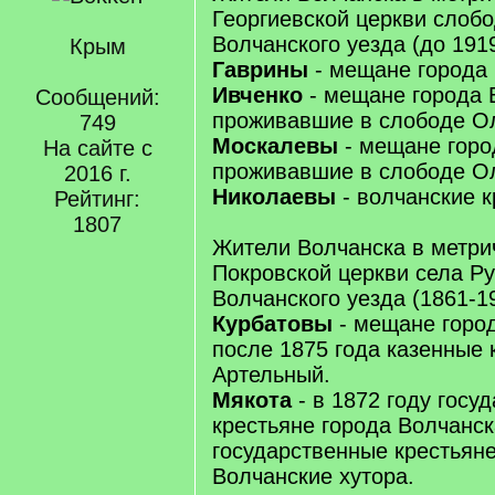
Георгиевской церкви слоб
Волчанского уезда (до 1919
Крым
Гаврины
- мещане города 
Ивченко
- мещане города 
Сообщений:
проживавшие в слободе Ол
749
Москалевы
- мещане горо
На сайте с
проживавшие в слободе Ол
2016 г.
Николаевы
- волчанские к
Рейтинг:
1807
Жители Волчанска в метри
Покровской церкви села Р
Волчанского уезда (1861-19
Курбатовы
- мещане город
после 1875 года казенные 
Артельный.
Мякота
- в 1872 году госу
крестьяне города Волчанск
государственные крестьян
Волчанские хутора.