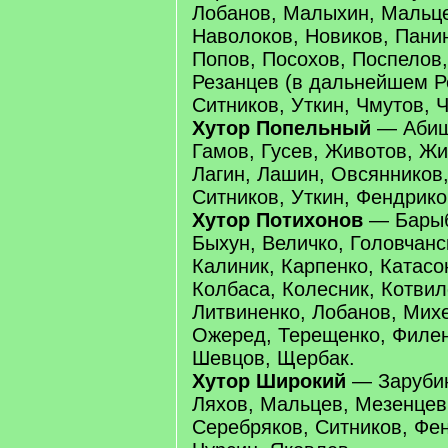
Лобанов, Малыхин, Мальце
Наволоков, Новиков, Панин
Попов, Посохов, Поспелов,
Резанцев (в дальнейшем Р
Ситников, Уткин, Чмутов, 
Хутор Попельный
— Абиш
Гамов, Гусев, Животов, Жи
Лагин, Лашин, Овсянников
Ситников, Уткин, Фендрико
Хутор Потихонов
— Барыб
Быхун, Величко, Головчанс
Калиник, Карпенко, Катасо
Колбаса, Колесник, Котвил
Литвиненко, Лобанов, Михе
Ожеред, Терещенко, Филен
Шевцов, Щербак.
Хутор Широкий
— Зарубин
Ляхов, Мальцев, Мезенцев
Серебряков, Ситников, Фе