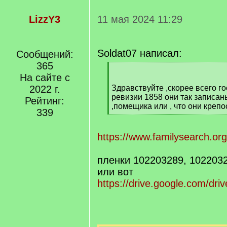
LizzY3
11 мая 2024 11:29
Soldat07 написал:
Сообщений:
365
[
На сайте с
q
]
2022 г.
Здравствуйте ,скорее всего г
ревизии 1858 они так записа
Рейтинг:
,помещика или , что они крепо
339
[
/
q
https://www.familysearch.org
]
пленки 102203289, 102203
или вот
https://drive.google.com/driv