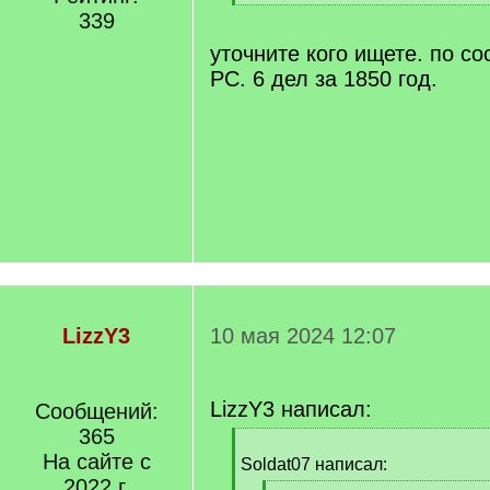
[
339
/
q
уточните кого ищете. по с
]
РС. 6 дел за 1850 год.
LizzY3
10 мая 2024 12:07
LizzY3 написал:
Сообщений:
365
[
На сайте с
q
Soldat07 написал:
]
2022 г.