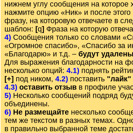
нижнем углу сообщения на которое х
нажмите опцию «Ник» и после этого 
фразу, на которовую отвечаете в с
шаблон:
[
q
]
Фраза на которую отвеч
4)
Сообщения только со словами «С
«Огромное спасибо», «Спасибо за 
«Благодарю» и т.д. –
будут удален
Для выражения благодарности на ф
несколько опций:
4.1)
поднять рейти
[+]
под ником,
4.2)
поставить
"лайк"
4.3)
оставить отзыв
в профиле учас
5)
Несколько сообщений подряд буд
объединены.
6)
Не размещайте
несколько сообще
тем же текстом в разных темах. Од
в правильно выбранной теме достат