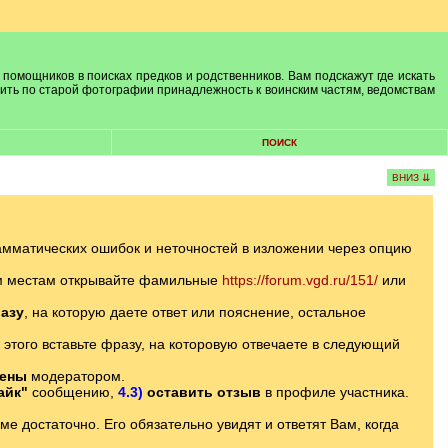
 помощников в поисках предков и родственников. Вам подскажут где искать
лить по старой фотографии принадлежность к воинским частям, ведомствам
ПОИСК
ВНИЗ ⇊
амматических ошибок и неточностей в изложении через опцию
ым местам открывайте фамильные
https://forum.vgd.ru/151/
или
азу
, на которую даете ответ или пояснение, остальное
 этого вставьте фразу, на которовую отвечаете в следующий
лены
модератором.
айк"
сообщению,
4.3)
оставить отзыв
в профиле участника.
 достаточно. Его обязательно увидят и ответят Вам, когда