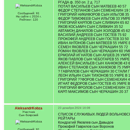
РГАДА ф. 350 оп. 2 д. 717
ПОТАП ВАСИЛЬЕВ СЫН МАТВЕЕВ 40 57
ФЕДОР СТЕПАНОВ СЫН СЕМЕНЕХИН 19 
Сообщений: 91
ГРИГОРИЙ НИКИФОРОВ СЫН ИЛЬГОВ 35 
На сайте с 2024 г.
ФЕДОР ТИМОФЕЕВ СЫН ИЛЬГОВ 33 УМРЕ 
Рейтинг: 120
ГРИГОРИЙ КАРПОВ СЫН СЛИВКИН 65 82
ЯКОВ КОСЬМИЧ СЫН СЛИВКИН 35 52
АВТАМОН ДАНИЛОВ СЫН ХОЛОДОВ 45 62
ВАСИЛИЙ АНДРЕЕВ СЫН ГОСТЕВ 75 92
ПРОКОФЕЙ АНДРЕЕВ СЫН ГОСТЕВ 33 50
ИВАН АНТОНОВ СЫН МАТВЕЕВ 55 УМРЕ В
СЕМЕН ЯКОВЛЕВ СЫН ЧЕРКАШИН 55 72
РОМАН ЯКОВЛЕВ СЫН ЧЕРКАШИН 60 УМРЕ
ЕРМОЛАЙ ИГНАТОВ СЫН АУШЕВ 26 УМРЕ 
ЯКОВ ПАВЛОВ СЫН ЧЕБОТАРЕВ 55 УМРЕ 
АЛЕКСЕЙ ВАСИЛЬЕВ СЫН ХАНЮКОВ 43 6
ИВАН СТЕПАНОВ СЫН ХАНЮКОВ 75 УМРЕ
? ГАВРИЛОВ СЫН ЧЕРКАШИН 30 СТАЛИ 
ЛЕОН ИЛЬИН СЫН ТИХОНОВ 55 УМРЕ В 1
ГРИГОРИЙ ??ФОРОВ СЫН СЕМЕНЕХИН 45
ИГНАТ ФЕДОРОВ СЫН ГОСТЕВ 45 УМРЕ В
ГРИГОРИЙ ФРОЛОВ СЫН СЕМЕНЕХИН 15
КАРП МАКСИМОВ СЫН ЧЕРКАШИН 20 37
AleksandrKobza
23 декабря 2024 16:08
Участник
СПИСОК СЛУЖИВЫХ ЛЮДЕЙ ВОЛЬНОВСКО
Сын боярский
РЕЙТАРЫ
Кондратий Яковлев сын Давыдов
Прокофей Гаврилов сын Воронов
Сообщений: 91