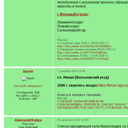
челобитные с указанием причины обращен
приезды в полки).
г. Вольный и уезд:
Ламакин/солдат
Ломов/солдат
Селезнев/рейтар
---
Мои БД:
1) Служилые люди XVII в. (28.02.2025 г.):
https://disk.yandex.ru/d/DmUeZAUG4DM0yw
2) Украинское военное поселение (03.05.2026 г.):
https://disk.yandex.ru/i/9z17W1wPjdHwIg
3) Слобожанщина XVIII в. (14.06.2026 г.):
https://disk.yandex.ru/d/HZdXY7-S7WCfgA
latysh
7 декабря 2024 5:09
сл. Ямная [Вольновский уезд]
1686 г. перепись мещан
https://forum.vgd
Частный специалист
---
Сообщений: 546
ПОИСК В АРХИВАХ УКРАИНЫ
На сайте с 2011 г.
Мои БД
Рейтинг: 387
СУМСКОЙ, ХАРЬКОВСКИЙ ПОЛК
СЛОБОЖАНЩИНА. ПЕРЕПИСИ, СПИСКИ "ЧЕРКАС" 15
ХОТМЫШСКИЙ УЕЗД 1640-1700 ГГ. СЛУЖИЛЫЕ ЛЮ
AleksandrKobza
16 декабря 2024 19:00
Участник
Список однодворцев села Верхолюджа за 1
Сын боярский