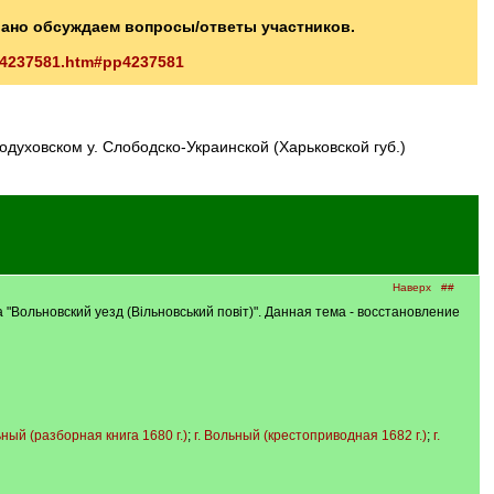
вано обсуждаем вопросы/ответы участников.
/p4237581.htm#pp4237581
в Богодуховском у. Слободско-Украинской (Харьковской губ.)
Наверх
##
 "Вольновский уезд (Вiльновський повiт)". Данная тема - восстановление
ьный (разборная книга 1680 г.)
;
г. Вольный (крестоприводная 1682 г.)
;
г.