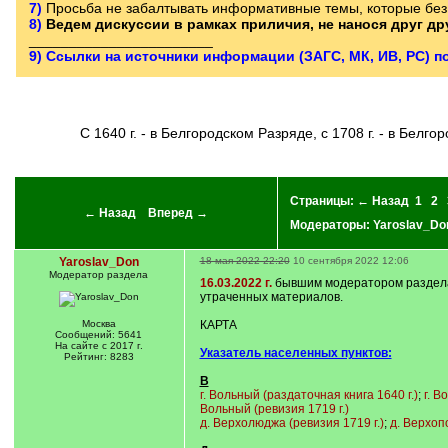
7)
Просьба не забалтывать информативные темы, которые без 
8)
Ведем дискуссии в рамках приличия, не нанося друг д
_______________________
9) Ссылки на источники информации (ЗАГС, МК, ИВ, РС) п
с 1640 г. - в Белгородском Разряде, с 1708 г. - в Белго
Страницы:
← Назад
1
2
← Назад
Вперед →
Модераторы:
Yaroslav_Do
Yaroslav_Don
18 мая 2022 22:20
10 сентября 2022 12:06
Модератор раздела
16.03.2022 г.
бывшим модератором раздела 
утраченных материалов.
Москва
КАРТА
Сообщений: 5641
На сайте с 2017 г.
Указатель населенных пунктов:
Рейтинг: 8283
В
г. Вольный (раздаточная книга 1640 г.)
;
г. В
Вольный (ревизия 1719 г.)
д. Верхолюджа (ревизия 1719 г.)
;
д. Верхоп