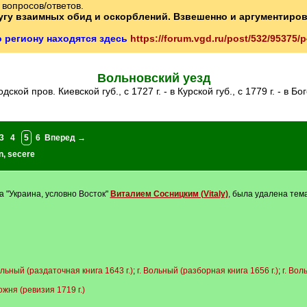
вопросов/ответов.
ругу взаимных обид и оскорблений. Взвешенно и аргументиро
о региону находятся здесь
https://forum.vgd.ru/post/532/95375
Вольновский уезд
родской пров. Киевской губ., с 1727 г. - в Курской губ., с 1779 г. - 
3
4
5
6
Вперед →
n
,
secere
"Украина, условно Восток"
Виталием Сосницким (Vitaly)
, была удалена тема
ольный (раздаточная книга 1643 г.)
;
г. Вольный (разборная книга 1656 г.)
;
г. Вол
ожня (ревизия 1719 г.)