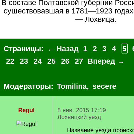
В составе Полтавской губернии Российской империи,
существовавшая в 1781—1923 годах.
— Лохвица.
Страницы:
← Назад
1
2
3
4
5
22
23
24
25
26
27
Вперед →
Модераторы:
Tomilina
,
secere
Regul
8 янв. 2015 17:19
Лохвицкий уезд
Название уезда происхо