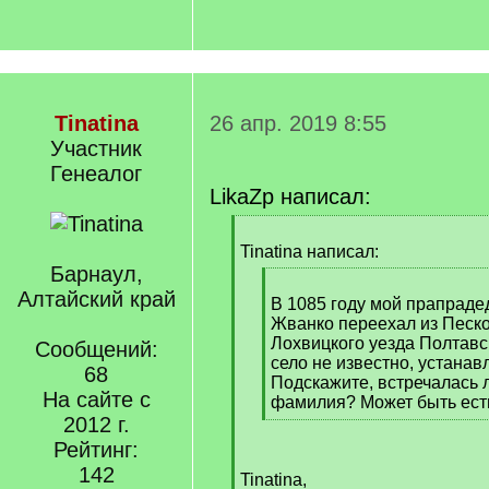
Tinatina
26 апр. 2019 8:55
Участник
Генеалог
LikaZp написал:
[
q
Tinatina написал:
]
Барнаул,
[
Алтайский край
q
В 1085 году мой прапраде
]
Жванко переехал из Песко
Лохвицкого уезда Полтавс
Сообщений:
село не известно, устанав
68
Подскажите, встречалась 
На сайте с
фамилия? Может быть ест
2012 г.
[
/
Рейтинг:
q
142
Tinatina,
]