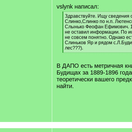
vslynk написал:
[
Здравствуйте. Ищу сведения 
q
Слинко,Слинко по н.п. Лютенс
]
Слынько Феофан Ефимович. 19
не оставил информации. По и
не совсем понятно. Однако ес
Слиньков Яр и рядом с.Л.Буд
лес???).
[
/
q
В ДАПО есть метричная кн
]
Будищах за 1889-1896 года
теоретически вашего пред
найти.