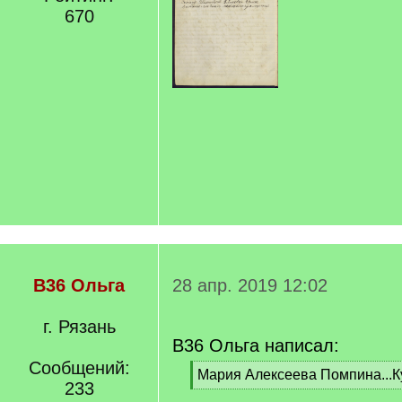
670
В36 Ольга
28 апр. 2019 12:02
г. Рязань
В36 Ольга написал:
Сообщений:
[
Мария Алексеева Помпина...
233
q
[