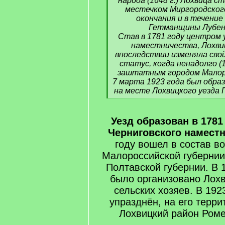
народа (1648 г.) Лохвица 
местечком Миргородского
окончания и в течени
Гетманщины Лубенс
Став в 1781 году центром 
наместничества, Лохви
впоследствии изменяла св
статус, когда ненадолго (
заштатным городом Малоро
7 марта 1923 года был обра
на месте Лохвицкого уезда 
[/q]
Уезд образован в 1781
Черниговского наместн
году вошел в состав в
Малороссийской губернии
Полтавской губернии. В 1
было организовано Лох
сельских хозяев. В 192
упразднён, на его терр
Лохвицкий район Роме