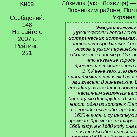
Ло́хвица (укр. Ло́хвиця) —
Киев
Лохвицким районе, Полт
Украина
Сообщений:
148
[
Экскурс в историю 
На сайте с
q
Древнерусский город Лохв
]
2007 г.
исторических источниках в
нашествия орд Батыя. Гор
Рейтинг:
низком и узком перешейке
221
заболоченной пойме р. Суха
что название города
древнеславянского слова 
В XV веке земли по ре
принадлежали князьям Глински
ими владели Вишневецкие. 
городища возводится новая 
насыпным земляным вало
бойницами для орудий. В сер
ворот, одни из которых (За
на городском гербе, предо
1630-е годы и существую
времени. Крымские татары 
1669 году, а в 1680 году она
начале Освободительной 