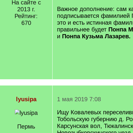
]
На сайте с
/
q
Важное дополнение: сам к
2013 г.
]
подписывается фамилией П
Рейтинг:
это и есть истинная фамил
670
правильнее будет
Понпа М
и
Понпа Кузьма Лазарев.
lyusipa
1 мая 2019 7:08
Ищу Ковалевых переселив
Тобольскую губернию д. Ро
Карсунская вол, Тюкалинск
Пермь
Новозыбковскинского уезд,