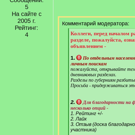
Сообщений:
5
На сайте с
2005 г.
Комментарий модератора:
Рейтинг:
[
Коллеги, перед началом 
4
q
разделе, пожалуйста, озн
]
объявлением -
1.
По отдельным населен
личным поискам
пожалуйста, открывайте тем
дневниковых разделах.
Разделы по губерниям разбиты
Просьба - придерживаться эт
2.
Для благодарности на 
несколько опций -
1. Рейтинг +/-
2. Лайк
3. Отзыв (доска благодарн
участника)