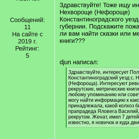
Здравствуйте! Тоже ищу и
Нехвороще (Нефороще)
Константиноградского уез
Сообщений:
губернии. Подскажите пожа
11
ли вам найти сказки или м
На сайте с
книги???
2019 г.
Рейтинг:
5
djun написал:
[
Здравствуйте, интересует Пол
q
Константиноградский уезд с.
]
(Нефороща). Интересуют реви
рекрутские, метрические книг
любому упоминанию или совету
могу найти информацию к как
принадлежала, какой колхоз 
прапрадеда Яловега Василий,
рекрутом. Женат, имел 7 дете
известно, я новичок и куда дв
[
/