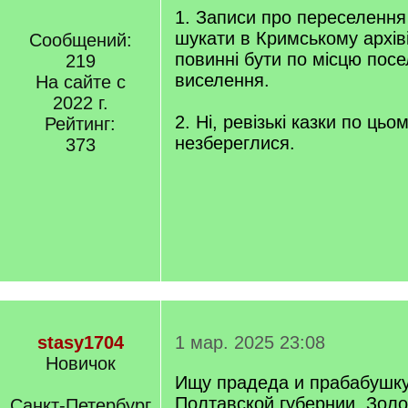
1. Записи про переселення
шукати в Кримському архіві
Сообщений:
повинні бути по місцю посе
219
виселення.
На сайте с
2022 г.
2. Ні, ревізькі казки по цьо
Рейтинг:
незбереглися.
373
stasy1704
1 мар. 2025 23:08
Новичок
Ищу прадеда и прабабушку
Полтавской губернии, Золо
Санкт-Петербург