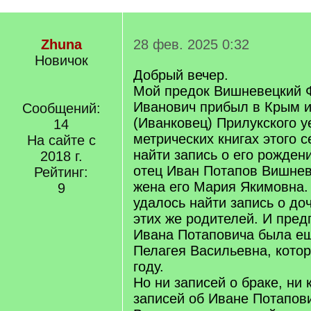
Zhuna
28 фев. 2025 0:32
Новичок
Добрый вечер.
Мой предок Вишневецкий 
Иванович прибыл в Крым и
Сообщений:
(Иванковец) Прилукского у
14
метрических книгах этого 
На сайте с
найти запись о его рождени
2018 г.
отец Иван Потапов Вишнев
Рейтинг:
жена его Мария Якимовна.
9
удалось найти запись о до
этих же родителей. И пред
Ивана Потаповича была ещ
Пелагея Васильевна, котор
году.
Но ни записей о браке, ни 
записей об Иване Потапов