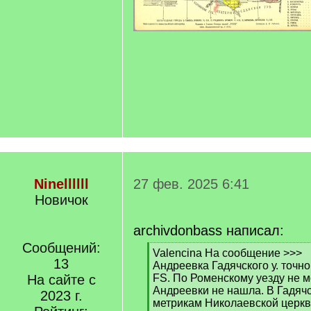
Ninellllll
27 фев. 2025 6:41
Новичок
archivdonbass написал:
Сообщений:
[
Valencina На сообщение >>>
13
q
Андреевка Гадячского у. точн
]
На сайте с
FS. По Роменскому уезду не м
Андреевки не нашла. В Гадячс
2023 г.
метрикам Николаевской церк