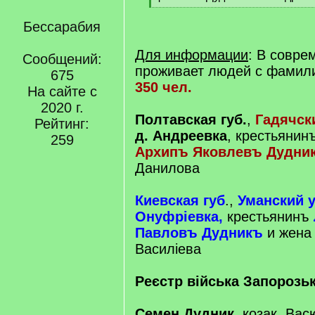
]
[
/
Бессарабия
q
]
Для информации
: В совре
Сообщений:
проживает людей с фами
675
350 чел.
На сайте с
2020 г.
Полтавская губ.
,
Гадячск
Рейтинг:
д. Андреевка
, крестьянин
259
Архипъ Яковлевъ Дудни
Данилова
Киевская губ
.,
Уманский уе
Онуфрiевка,
крестьянинъ
Павловъ Дудникъ
и жена
Василiева
Реєстр війська Запорозьк
Семен Дудник
, козак, Вас