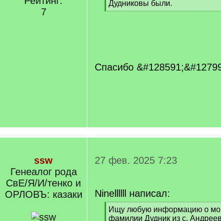
Рейтинг:
Дудниковы были.
7
[
/
q
]
Спасибо &#128591;&#12799
ssw
27 фев. 2025 7:23
Генеалог рода
СвЕ/Я/И/тенко и
Ninellllll написал:
ОРЛОВЪ: казаки
[
Ищу любую информацию о мои
q
фамилии Дудник из с. Андреев