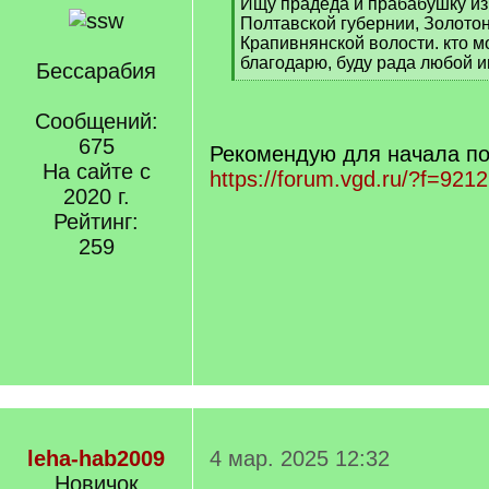
[
Ищу прадеда и прабабушку из 
q
Полтавской губернии, Золотон
]
Крапивнянской волости. кто м
благодарю, буду рада любой
Бессарабия
[
/
Сообщений:
q
]
675
Рекомендую для начала по
На сайте с
https://forum.vgd.ru/?f=9212
2020 г.
Рейтинг:
259
leha-hab2009
4 мар. 2025 12:32
Новичок