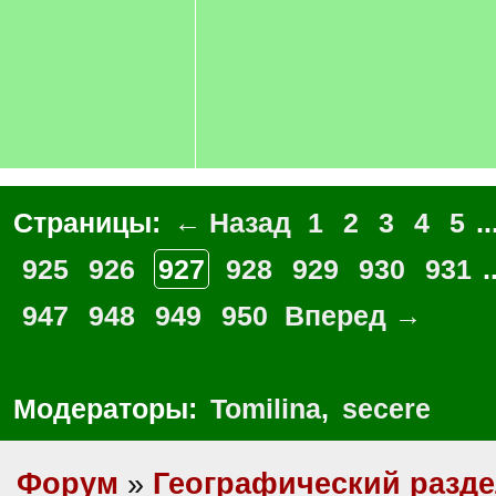
q
]
Страницы:
← Назад
1
2
3
4
5
..
925
926
927
928
929
930
931
.
947
948
949
950
Вперед →
Модераторы:
Tomilina
,
secere
Форум
»
Географический разд