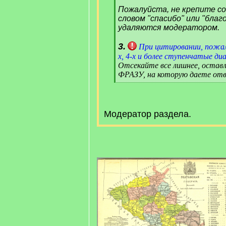
Пожалуйста, не крепите с
словом "спасибо" или "благ
удаляются модератором.
3.
При цитировании, пожал
х, 4-х и более ступенчатые диа
Отсекайте все лишнее, оста
ФРАЗУ, на которую даете отв
[
/
q
]
Модератор раздела.