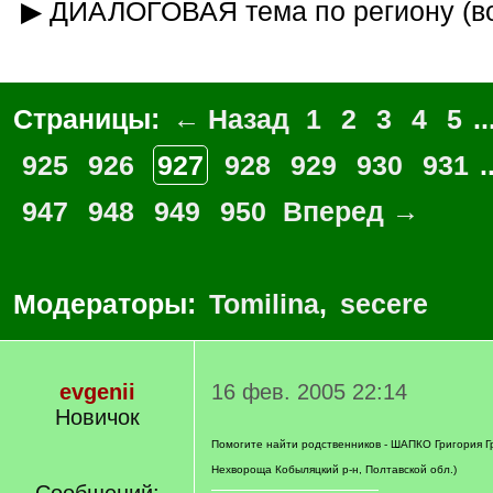
▶ ДИАЛОГОВАЯ тема по региону (в
Страницы:
← Назад
1
2
3
4
5
..
925
926
927
928
929
930
931
.
947
948
949
950
Вперед →
Модераторы:
Tomilina
,
secere
evgenii
16 фев. 2005 22:14
Новичок
Помогите найти родственников - ШАПКО Григория Гр
Нехвороща Кобыляцкий р-н, Полтавской обл.)