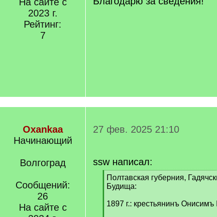
Благодарю за сведения!
На сайте с
2023 г.
Рейтинг:
7
Oxankaa
27 фев. 2025 21:10
Начинающий
ssw написал:
Волгоград
[
Полтавская губерния, Гадячски
Сообщений:
q
Будища:
]
26
1897 г.: крестьянинъ Онисимъ
На сайте с