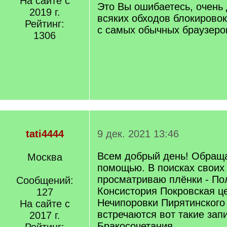
На сайте с
q
Это Вы ошибаетесь, очень 
2019 г.
]
всяких обходов блокировок
Рейтинг:
с самых обычных браузеро
1306
tati4444
9 дек. 2021 13:46
Всем добрый день! Обраща
Москва
помощью. В поисках своих
просматриваю плёнки - По
Сообщений:
Консистория Покровская це
127
Нечипоровки Пирятинского
На сайте с
встречаются вот такие зап
2017 г.
Бракосочетания.