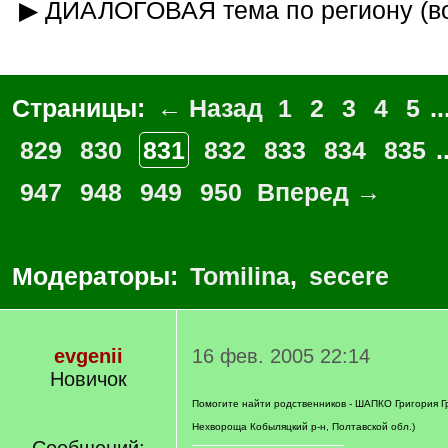
▶ ДИАЛОГОВАЯ тема по региону (в
Страницы:
← Назад
1
2
3
4
5
..
829
830
831
832
833
834
835
.
947
948
949
950
Вперед →
Модераторы:
Tomilina
,
secere
evgenii
16 фев. 2005 22:14
Новичок
Помогите найти родственников - ШАПКО Григория Гр
Нехвороща Кобыляцкий р-н, Полтавской обл.)