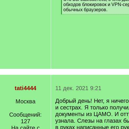
обходов блокировок и VPN-се
обычных браузеров.
[
/
q
]
tati4444
11 дек. 2021 9:21
Добрый день! Нет, я ничего
Москва
и сестрах. Я только полу
документы из ЦАМО. И отту
Сообщений:
узнала. Слезы на глазах б
127
в руках написанные его ру
На сайте с