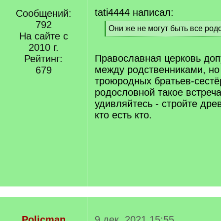
tati4444 написал:
Сообщений:
792
[
Они же не могут быть все род
На сайте с
q
[
]
2010 г.
/
q
Православная церковь доп
Рейтинг:
]
между родственниками, но
679
троюродных братьев-сестё
родословной такое встреча
удивляйтесь - стройте дре
кто есть кто.
Policman
9 дек. 2021 15:55