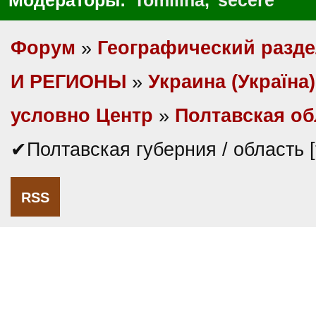
Модераторы:
Tomilina
,
secere
Форум
»
Географический разд
И РЕГИОНЫ
»
Украина (Україна)
условно Центр
»
Полтавская об
✔Полтавская губерния / область 
RSS