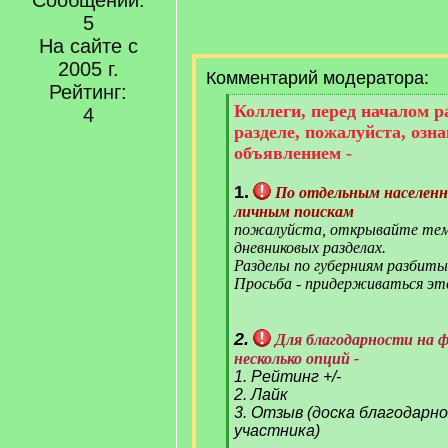
Сообщений:
5
На сайте с
2005 г.
Комментарий модератора:
Рейтинг:
[
Коллеги, перед началом 
4
q
разделе, пожалуйста, озн
]
объявлением -
1.
По отдельным населен
личным поискам
пожалуйста, открывайте тем
дневниковых разделах.
Разделы по губерниям разбиты
Просьба - придерживаться эт
2.
Для благодарности на 
несколько опций -
1. Рейтинг +/-
2. Лайк
3. Отзыв (доска благодарн
участника)