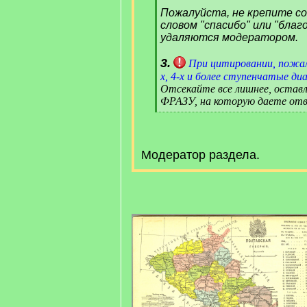
Пожалуйста, не крепите с
словом "спасибо" или "благ
удаляются модератором.
3.
При цитировании, пожал
х, 4-х и более ступенчатые диа
Отсекайте все лишнее, оста
ФРАЗУ, на которую даете отв
[
/
q
]
Модератор раздела.