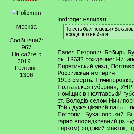
lordroger написал:
Москва
[
То есть был помещик Боханов
q
вроде, его не была.
]
Сообщений:
[
/
967
q
Павел Петрович Бобырь-Бу
На сайте с
]
ок. 1863? рождение: Ничип
2019 г.
Пирятинский уезд, Полтавс
Рейтинг:
Российская империя
1306
1918 смерть: Ничипоровка,
Полтавская губерния, УНР
Поміщик в Полтавській губе
ст. Володів селом Ничипор
Той «дуже цікавий пан» – 
Петрович Бухановський. Він
гарно впорядкований (із чу
парком) родовий маєток, щ