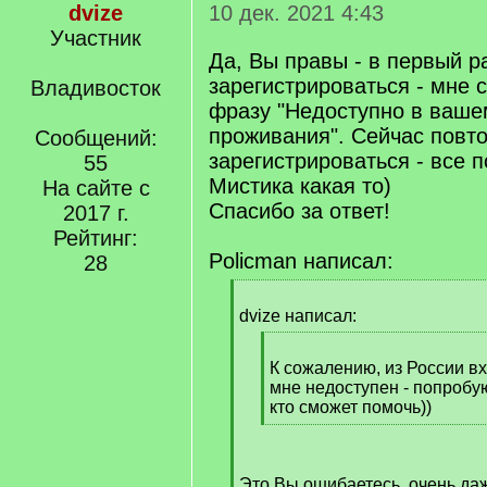
dvize
10 дек. 2021 4:43
Участник
Да, Вы правы - в первый р
зарегистрироваться - мне 
Владивосток
фразу "Недоступно в ваше
проживания". Сейчас повт
Сообщений:
зарегистрироваться - все п
55
Мистика какая то)
На сайте с
Спасибо за ответ!
2017 г.
Рейтинг:
Policman написал:
28
[
q
dvize написал:
]
[
q
К сожалению, из России в
]
мне недоступен - попробую
кто сможет помочь))
[
/
q
Это Вы ошибаетесь, очень даж
]