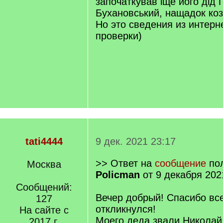
започаткував іще його дід
Бухановський, нащадок коз
Но это сведения из интерн
проверки)
tati4444
9 дек. 2021 23:17
>> Ответ на
сообщение
пол
Москва
Policman
от 9 декабря 202
Сообщений:
Вечер добрый! Спасибо все
127
откликнулся!
На сайте с
Моего деда звали Никол
2017 г.