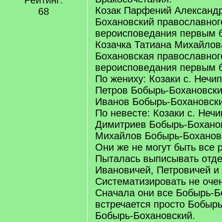
Рейтинг:
Козак Парфений Александ
68
Бохановский православног
вероисповедания первым 
Козачка Татиана Михайлов
Бохановская православног
вероисповедания первым 
По жениху: Козаки с. Неч
Петров Бобырь-Бохановски
Иванов Бобырь-Бохановск
По невесте: Козаки с. Неч
Димитриев Бобырь-Бохано
Михайлов Бобырь-Боханов
Они же не могут быть все 
Пыталась выписывать отде
Ивановичей, Петровичей и 
Систематизировать не очен
Сначала они все Бобырь-Б
встречается просто Бобырь
Бобырь-Бохановский.