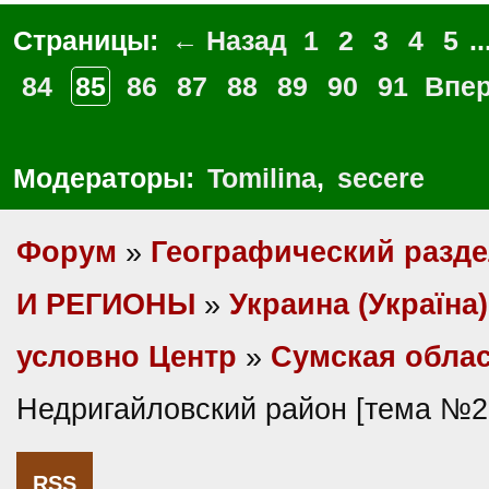
Страницы:
← Назад
1
2
3
4
5
..
84
85
86
87
88
89
90
91
Впе
Модераторы:
Tomilina
,
secere
Форум
»
Географический разд
И РЕГИОНЫ
»
Украина (Україна)
условно Центр
»
Сумская обла
Недригайловский район [тема №2
RSS