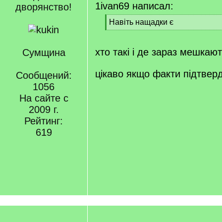
1ivan69 написал:
дворянство!
[
Навіть нащадки є
q
[
]
/
q
хто такі і де зараз мешкаю
Сумщина
]
цікаво якщо факти підтвер
Сообщений:
1056
На сайте с
2009 г.
Рейтинг:
619