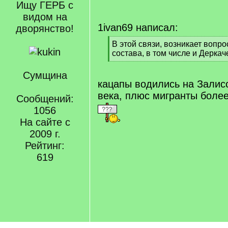
Ищу ГЕРБ с
видом на
1ivan69 написал:
дворянство!
[
В этой связи, возникает вопр
q
состава, в том числе и Деркач
]
[
/
Сумщина
q
кацапы водились на Залис
]
века, плюс мигранты боле
Сообщений:
1056
На сайте с
2009 г.
Рейтинг:
619