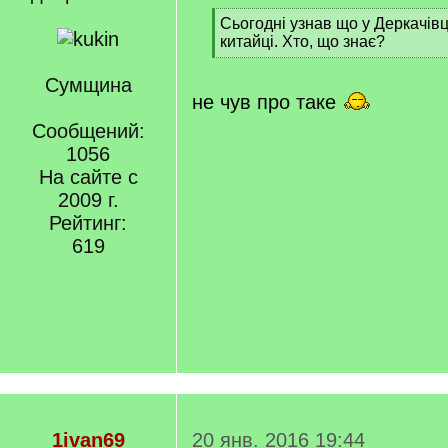
[
Сьогодні узнав що у Деркачівці
q
китайці. Хто, що знає?
]
[
/
Сумщина
q
не чув про таке
]
Сообщений:
1056
На сайте с
2009 г.
Рейтинг:
619
1ivan69
20 янв. 2016 19:44