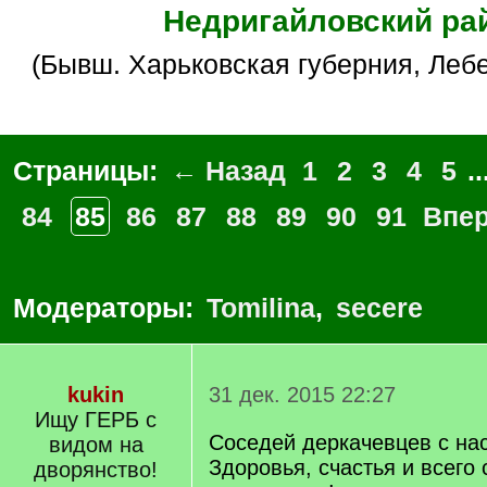
Недригайловский ра
(бывш. Харьковская губерния, Леб
Страницы:
← Назад
1
2
3
4
5
..
84
85
86
87
88
89
90
91
Впе
Модераторы:
Tomilina
,
secere
kukin
31 дек. 2015 22:27
Ищу ГЕРБ с
Соседей деркачевцев с на
видом на
Здоровья, счастья и всего 
дворянство!