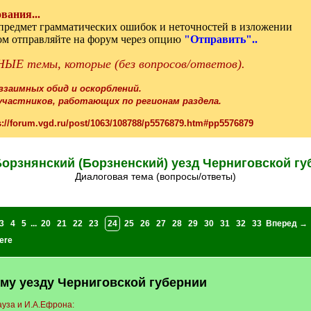
вания...
а предмет грамматических ошибок и неточностей в изложении
том отправляйте на форум через опцию
"Отправить"..
ЫЕ темы, которые (без вопросов/ответов).
 взаимных обид и оскорблений.
частников, работающих по регионам раздела.
s://forum.vgd.ru/post/1063/108788/p5576879.htm#pp5576879
орзнянский (Борзненский) уезд Черниговской гу
Диалоговая тема (вопросы/ответы)
3
4
5
...
20
21
22
23
24
25
26
27
28
29
30
31
32
33
Вперед →
ere
му уезду Черниговской губернии
ауза и И.А.Ефрона: