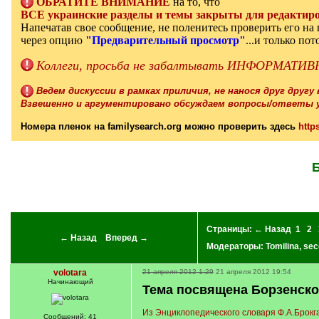
ОБРАТИТЕ ВНИМАНИЕ
на то, что
ВСЕ украинские разделы и темы закрыты для редактиро
Напечатав свое сообщение, не поленитесь проверить его н
через опцию
"Предварительный просмотр"
...и только по
Коллеги, просьба не забалтывать ИНФОРМАТИВН
Ведем дискуссии в рамках приличия, не нанося друг другу
Взвешенно и аргументировано обсуждаем вопросы/ответы у
Номера пленок на familysearch.org можно проверить здесь
http
Б
Страницы:
← Назад
1
2
← Назад
Вперед →
Модераторы:
Tomilina
,
sec
volotara
21 апреля 2012 1:29
21 апреля 2012 19:54
Начинающий
Тема посвящена Борзенско
Из Энциклопедического словаря Ф.А.Брокг
Сообщений: 41