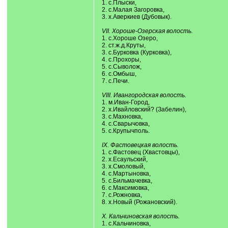
1. с.Плыски,
2. с.Малая Загоровка,
3. х.Аверкиев (Дубовык).
VII. Хороше-Озерская волость.
1. с.Хороше Озеро,
2. ст.ж.д.Круты,
3. с.Бурковка (Курковка),
4. с.Прохоры,
5. с.Сыволож,
6. с.Омбыш,
7. с.Печи.
VIII. Ивангородская волость.
1. м.Иван-Город,
2. х.Ивайловский? (Забелин),
3. с.Махновка,
4. с.Сварычовка,
5. с.Крупычполь.
IX. Фастовецкая волость.
1. с.Фастовец (Хвастовцы),
2. х.Есаульский,
3. х.Смоловый,
4. с.Мартыновка,
5. с.Бильмачевка,
6. с.Максимовка,
7. с.Рожновка,
8. х.Новый (Рожановский).
X. Кальчиновская волость.
1. с.Кальчиновка,