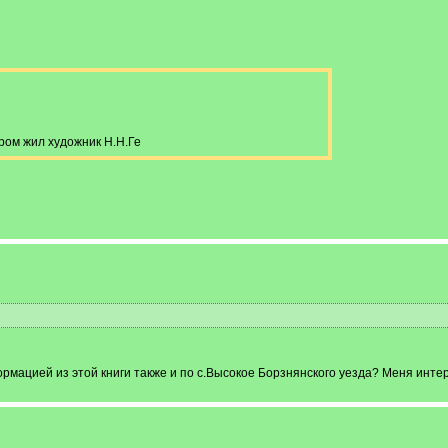
ром жил художник Н.Н.Ге
рмацией из этой книги также и по с.Высокое Борзнянского уезда? Меня инте