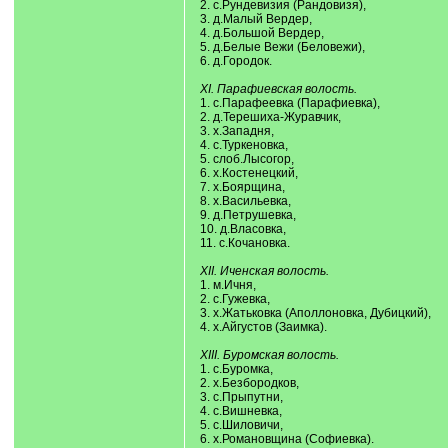
2. с.Рундевизия (Рандовизя),
3. д.Малый Вердер,
4. д.Большой Вердер,
5. д.Белые Вежи (Беловежи),
6. д.Городок.
XI. Парафиевская волость.
1. с.Парафеевка (Парафиевка),
2. д.Терешиха-Журавчик,
3. х.Западня,
4. с.Туркеновка,
5. слоб.Лысогор,
6. х.Костенецкий,
7. х.Боярщина,
8. х.Васильевка,
9. д.Петрушевка,
10. д.Власовка,
11. с.Кочановка.
XII. Иченская волость.
1. м.Ичня,
2. с.Гужевка,
3. х.Жатьковка (Аполлоновка, Дубицкий),
4. х.Айгустов (Заимка).
XIII. Буромская волость.
1. с.Буромка,
2. х.Безбородков,
3. с.Прыпутни,
4. с.Вишневка,
5. с.Шиловичи,
6. х.Романовщина (Софиевка).