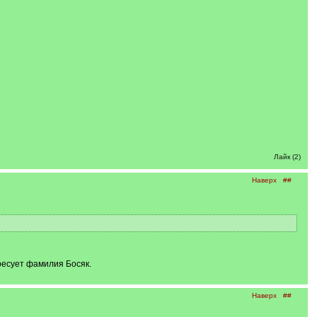
Лайк (2)
Наверх
##
ресует фамилия Босяк.
Наверх
##