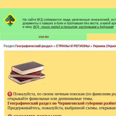
На сайте ВГД собираются люди, увлеченные генеалогией, исто
документы о павших в боях и пропавших без вести, в какой а
и чину.
ВГД - поиск людей в прошлом, настоящем и будущем!
VGD.RU
Раздел
Географический раздел
»
СТРАНЫ И РЕГИОНЫ
»
Украина (Украї
Пожалуйста, по своим личным поискам (по фамилиям ро
открывайте фамильные или дневниковые темы.
Географический раздел по Черниговской губернии разбит
Придерживайтесь, пожалуйста, выбранной схемы, открывая