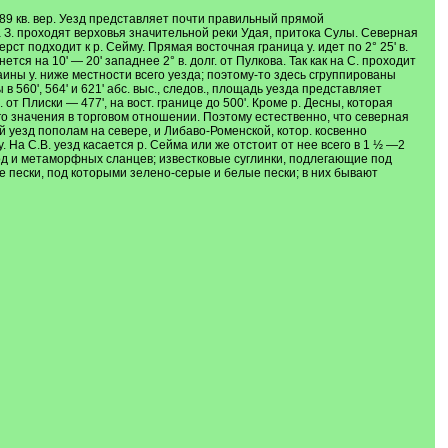
589 кв. вер. Уезд представляет почти правильный прямой
 на З. проходят верховья значительной реки Удая, притока Сулы. Северная
рст подходит к р. Сейму. Прямая восточная граница у. идет по 2° 25' в.
ется на 10' — 20' западнее 2° в. долг. от Пулкова. Так как на С. проходит
раины у. ниже местности всего уезда; поэтому-то здесь сгруппированы
60', 564' и 621' абс. выс., следов., площадь уезда представляет
 от Плиски — 477', на вост. границе до 500'. Кроме р. Десны, которая
кого значения в торговом отношении. Поэтому естественно, что северная
ей уезд пополам на севере, и Либаво-Роменской, котор. косвенно
у. На С.В. уезд касается р. Сейма или же отстоит от нее всего в 1 ½ —2
ород и метаморфных сланцев; известковые суглинки, подлегающие под
 пески, под которыми зелено-серые и белые пески; в них бывают