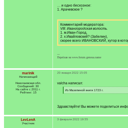
… и одно
бесхозное
:
1. Арачевское ?
Комментарий модератора:
VIII. Ивангородская волость.
1. м.Иван-Город,
2. х.Ивайловский? (Забелин),
скорее всего ИВАНОВСКИЙ, хутор в кото
---
Переїхав на www.forum.genoua.name
marinik
20 января 2022 15:05
Начинающий
valcha написал:
Николаевская обл.
Сообщений: 30
На сайте с 2011 г.
[
Из Мазепиной книги 1723 г.
Рейтинг: 15
q
[
]
/
q
]
Здравствуйте! Вы можете поделиться инфо
LevLenA
3 февраля 2022 19:55
Участник