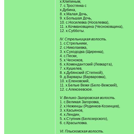
х.Клипиным,
7. с.Тростянка с
х.Дубина,
8. х.Малая Дочь,
9. х.Большая Дочь,
10. с.Носилевка (Носелевка),
11. х.Кочмановщина (Чесноковщина),
12. х.Субботы.
IV. Стрельницкая волость.
1. с.Стрельники,
2. с.Николаевка,
3. х.Сухододка (Щиренка),
4. с.Пески,
5. х.Чесноков,
6. х.Комендантский (Левкарта),
7. х.Кушелев,
8. х.Дубянский (Степной),
9. д.Варвары (Варваровка),
10. х.Еленовский,
11. х.Белые Вежи (Бело-Вежский),
12. с.Алексеевское.
V. Велико-Загоровская волость.
1. с.Великая Загоровка,
2. х.Нежинцы (Родинков-Козинцев),
3. х.Касьянов,
4. х.Лендин,
5. х.Ступник (Белозерского),
6. с.Красыловка.
VI. Плысковская волость.