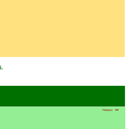
б.
Наверх
##