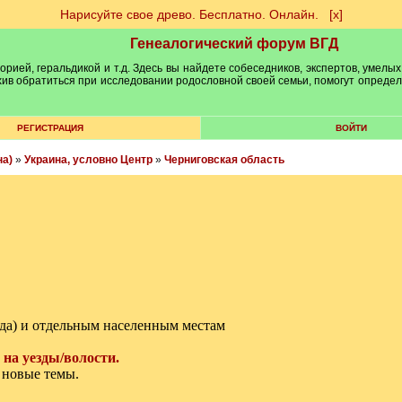
Нарисуйте свое древо. Бесплатно. Онлайн.
[х]
Генеалогический форум ВГД
рией, геральдикой и т.д. Здесь вы найдете собеседников, экспертов, умелых
рхив обратиться при исследовании родословной своей семьи, помогут опреде
РЕГИСТРАЦИЯ
ВОЙТИ
на)
»
Украина, условно Центр
»
Черниговская область
да) и отдельным населенным местам
 на уезды/волости.
 новые темы.