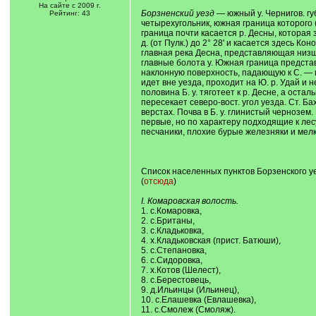
На сайте с 2009 г.
Борзненский уезд
— южный у. Чернигов. гу
Рейтинг: 43
четырехугольник, южная граница которого (с
граница почти касается р. Десны, которая з
д. (от Пулк.) до 2° 28' и касается здесь Ко
главная река Десна, представляющая низшую
главные болота у. Южная граница представ
наклонную поверхность, падающую к С. — к р
идет вне уезда, проходит на Ю. р. Удай и 
половина Б. у. тяготеет к р. Десне, а ост
пересекает северо-вост. угол уезда. Ст. Ба
верстах. Почва в Б. у. глинистый чернозе
первые, но по характеру подходящие к лес
песчаники, плохие бурые железняки и мел
Список населенных пунктов Борзенского уе
(
отсюда
)
I. Комаровская волость.
1. с.Комаровка,
2. с.Британы,
3. с.Кладьковка,
4. х.Кладьковская (прист. Батюши),
5. с.Степановка,
6. с.Сидоровка,
7. х.Котов (Шелест),
8. с.Берестовець,
9. д.Ильинцы (Ильинец),
10. с.Елашевка (Евлашевка),
11. с.Смолеж (Смоляж).