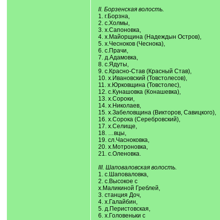
II. Борзенская волость.
1. г.Борзна,
2. с.Холмы,
3. х.Сапоновка,
4. х.Майорщина (Надеждын Остров),
5. х.Чесноков (Чеснока),
6. с.Прачи,
7. д.Адамовка,
8. с.Ядуты,
9. с.Красно-Став (Красный Став),
10. х.Ивановский (Товстолесов),
11. х.Юрковщина (Товстолес),
12. с.Кунашовка (Конашевка),
13. х.Сороки,
14. х.Николаев,
15. х.Забеловщина (Викторов, Савицкого),
16. х.Сорока (Серебровский),
17. х.Селище,
18. …вцы,
19. сл.Часноковка,
20. х.Мотроновка,
21. с.Оленовка.
III. Шаповаловская волость.
1. с.Шаповаловка,
2. с.Высокое с
х.Маликиной Греблей,
3. станция Доч,
4. х.Галайбин,
5. д.Перистовская,
6. х.Головеньки с