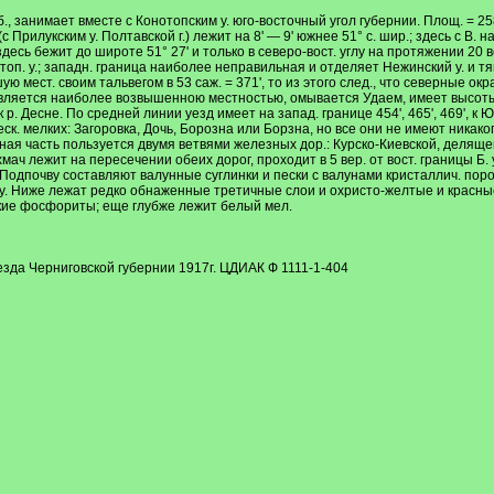
б., занимает вместе с Конотопским у. юго-восточный угол губернии. Площ. = 2
 Прилукским у. Полтавской г.) лежит на 8' — 9' южнее 51° с. шир.; здесь с В.
десь бежит до широте 51° 27' и только в северо-вост. углу на протяжении 20 ве
нотоп. у.; западн. граница наиболее неправильная и отделяет Нежинский у. и тян
 мест. своим тальвегом в 53 саж. = 371', то из этого след., что северные ок
ляется наиболее возвышенною местностью, омывается Удаем, имеет высоты в 5
. Десне. По средней линии уезд имеет на запад. границе 454', 465', 469', к Ю.
неск. мелких: Загоровка, Дочь, Борозна или Борзна, но все они не имеют ника
альная часть пользуется двумя ветвями железных дор.: Курско-Киевской, делящ
хмач лежит на пересечении обеих дорог, проходит в 5 вер. от вост. границы Б. 
м. Подпочву составляют валунные суглинки и пески с валунами кристаллич. п
у. Ниже лежат редко обнаженные третичные слои и охристо-желтые и красные
кие фосфориты; еще глубже лежит белый мел.
зда Черниговской губернии 1917г. ЦДИАК Ф 1111-1-404