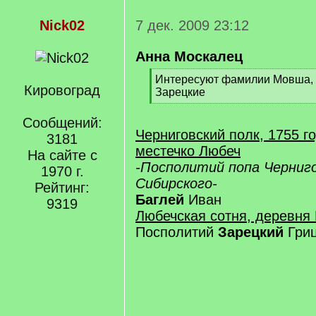
Nick02
7 дек. 2009 23:12
Анна Москалец
[
Интересуют фамилии Мовша, 
Кировоград
q
Зарецкие
]
[
/
Сообщений:
q
Черниговский полк, 1755 г
3181
]
местечко Любеч
На сайте с
-Посполитий попа Черниг
1970 г.
Сибирского-
Рейтинг:
Баглей
Иван
9319
Любечская сотня, деревня
Посполитий
Зарецкий
Гри