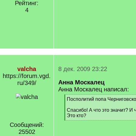
Рейтинг:
4
valcha
8 дек. 2009 23:22
https://forum.vgd.
Анна Москалец
ru/349/
Анна Москалец написал:
[
Посполитий попа Черниговско
q
]
Спасибо! А что это значит? И 
Это кто?
[
Сообщений:
/
25502
q