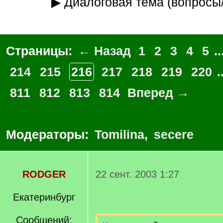
▶ Диалоговая тема (вопросы
Страницы:
← Назад
1
2
3
4
5
..
214
215
216
217
218
219
220
.
811
812
813
814
Вперед →
Модераторы:
Tomilina
,
secere
RODGER
22 сент. 2003 1:27
Екатеринбург
Сообщений: