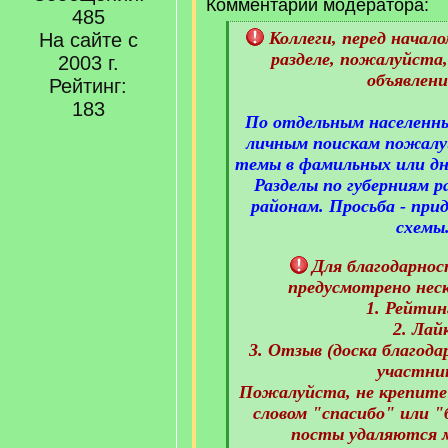
Комментарий модератора:
485
[
Коллеги, перед начал
На сайте с
q
разделе, пожалуйста,
2003 г.
]
объявлени
Рейтинг:
183
По отдельным населенн
личным поискам пожалу
темы в фамильных или дн
Разделы по губерниям р
районам. Просьба - пр
схемы
Для благодарнос
предусмотрено неск
1. Рейтинг
2. Лай
3. Отзыв (доска благод
участни
Пожалуйста, не крепите
словом "спасибо" или "
посты удаляются 