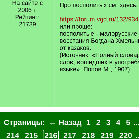
]
На сайте с
Про посполитых см. здесь:
2006 г.
Рейтинг:
https://forum.vgd.ru/132/934
21739
или проще:
посполитые - малорусские
восстания Богдана Хмельни
от казаков.
(Источник: «Полный слова
слов, вошедших в употреб
языке». Попов М., 1907)
Страницы:
← Назад
1
2
3
4
5
..
214
215
216
217
218
219
220
.