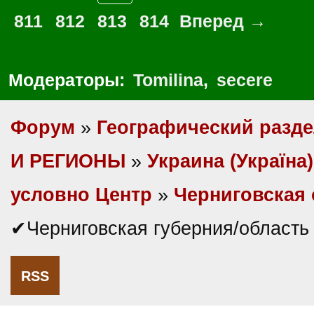
811
812
813
814
Вперед →
Модераторы:
Tomilina
,
secere
Форум
»
Географический разд
И РЕГИОНЫ
»
Украина (Україна)
условно Центр
»
Черниговская 
✔Черниговская губерния/область
RSS