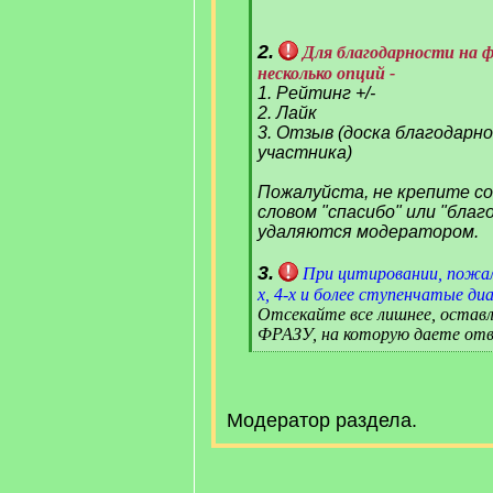
2.
Для благодарности на 
несколько опций -
1. Рейтинг +/-
2. Лайк
3. Отзыв (доска благодарн
участника)
Пожалуйста, не крепите с
словом "спасибо" или "благ
удаляются модератором.
3.
При цитировании, пожал
х, 4-х и более ступенчатые диа
Отсекайте все лишнее, оста
ФРАЗУ, на которую даете отв
[
/
q
]
Модератор раздела.