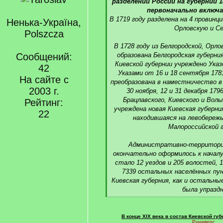
q
разделении России на губернии 18
]
первоначально включа
В 1719 году разделена на 4 провинц
Ненька-Україна,
Орловскую и Се
Polszcza
В 1728 году из Белгородской, Орло
Сообщений:
образована Белгородская губерния
Киевской губернии учреждено Указ
42
Указами от 16 и 18 сентября 178
На сайте с
преобразована в наместничество в 
2003 г.
30 ноября, 12 и 31 декабря 179
Брацлавского, Киевского и Вол
Рейтинг:
учреждена новая Киевская губерни
22
находившаяся на левобережь
Малороссийской г
Административно-территориа
окончательно оформилось к началу 
стало 12 уездов и 205 волостей, 1
7339 остальных населённых пун
Киевская губерния, как и остальны
была упраздн
[
/
q
В конце XIX века в состав Киевской гу
Руниверс