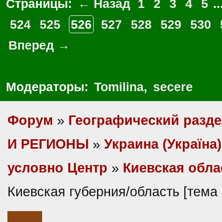
Страницы:
← Назад
1
2
3
4
5
..
524
525
526
527
528
529
530
Вперед →
Модераторы:
Tomilina
,
secere
Форум
»
Географический разд
И РЕГИОНЫ
»
Украина (Україна)
условно Центр
»
Киевская обла
Киевская губерния/область [тема