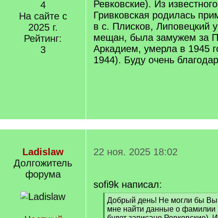
Ревковские). Из известного
4
Гривковская родилась прим
На сайте с
в с. Плисков, Липовецкий у
2025 г.
мещан, была замужем за 
Рейтинг:
Аркадием, умерла в 1945 
3
1944). Буду очень благодар
Ladislaw
22 ноя. 2025 18:02
Долгожитель
форума
sofi9k написал:
[
Добрый день! Не могли бы Вы
q
мне найти данные о фамилии
]
будет записано Ревковские). И