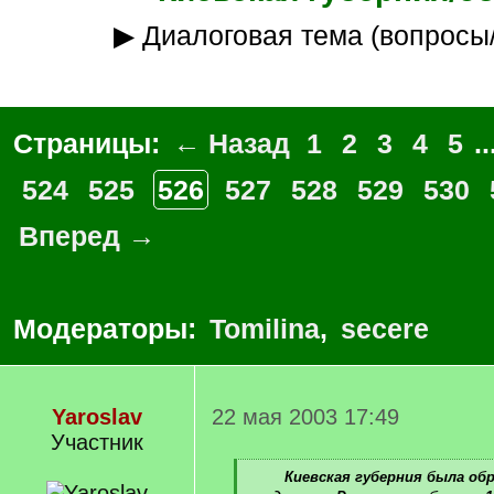
▶ Диалоговая тема (вопросы
Страницы:
← Назад
1
2
3
4
5
..
524
525
526
527
528
529
530
Вперед →
Модераторы:
Tomilina
,
secere
Yaroslav
22 мая 2003 17:49
Участник
[
Киевская губерния была об