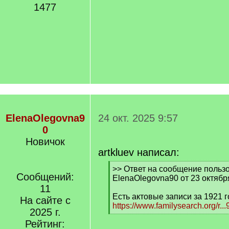
1477
ElenaOlegovna9
24 окт. 2025 9:57
0
Новичок
artkluev написал:
[
>> Ответ на сообщение польз
Сообщений:
q
ElenaOlegovna90 от 23 октябр
]
11
Есть актовые записи за 1921 г
На сайте с
https://www.familysearch.org/r.
2025 г.
[
Рейтинг:
/