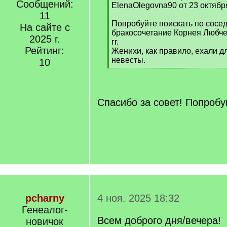
Сообщений:
q
ElenaOlegovna90 от 23 октябр
]
11
Попробуйте поискать по сосе
На сайте с
бракосочетание Корнея Любче
2025 г.
гг.
Рейтинг:
Женихи, как правило, ехали д
невесты.
10
[
/
q
]
Спасибо за совет! Попроб
pcharny
4 ноя. 2025 18:32
Генеалог-
Всем доброго дня/вечера!
новичок