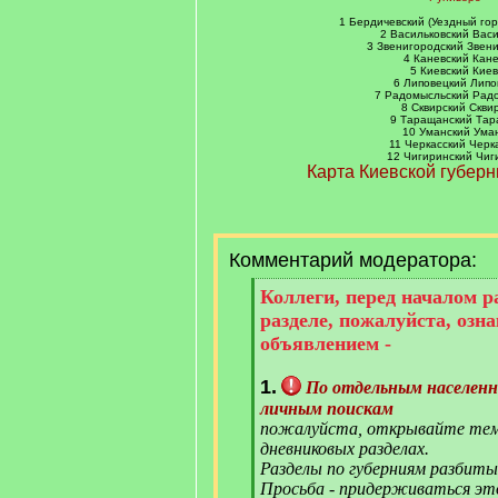
]
1 Бердичевский (Уездный го
2 Васильковский Вас
3 Звенигородский Звен
4 Каневский Кан
5 Киевский Киев
6 Липовецкий Липо
7 Радомысльский Рад
8 Сквирский Скви
9 Таращанский Та
10 Уманский Ума
11 Черкасский Черк
12 Чигиринский Чиг
Карта Киевской губерн
Комментарий модератора:
[
Коллеги, перед началом 
q
разделе, пожалуйста, озн
]
объявлением -
1.
По отдельным населен
личным поискам
пожалуйста, открывайте тем
дневниковых разделах.
Разделы по губерниям разбиты
Просьба - придерживаться эт