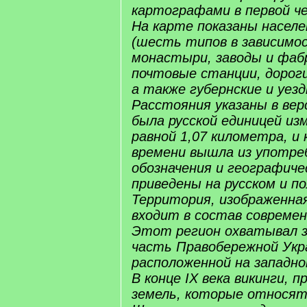
картографами в первой че
На карте показаны насел
(шесть типов в зависимо
монастыри, заводы и фабр
почтовые станции, дорог
а также губернские и уез
Расстояния указаны в вер
была русской единицей из
равной 1,07 километра, и
времени вышла из употре
обозначения и географиче
приведены на русском и по
Территория, изображенная
входит в состав современ
Этот регион охватывал 
часть Правобережной Укр
расположенной на западно
В конце IX века викинги, 
земель, которые относят