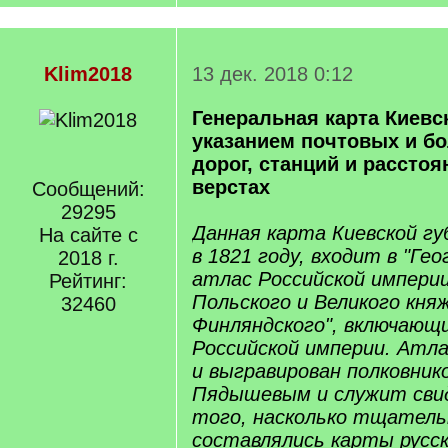
Klim2018
13 дек. 2018 0:12
Генеральная карта Киевс
указанием почтовых и б
дорог, станций и рассто
верстах
Сообщений:
29295
Данная карта Киевской гу
На сайте с
в 1821 году, входит в "Ге
2018 г.
атлас Российской импери
Рейтинг:
Польского и Великого кня
32460
Финляндского", включающи
Российской империи. Атл
и выгравирован полковнико
Пядышевым и служит св
того, насколько тщатель
составлялись карты русс