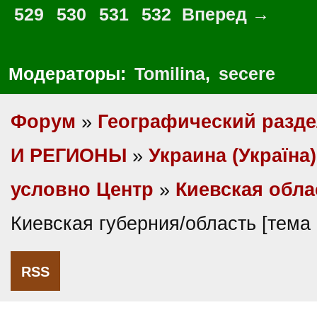
529
530
531
532
Вперед →
Модераторы:
Tomilina
,
secere
Форум
»
Географический разд
И РЕГИОНЫ
»
Украина (Україна)
условно Центр
»
Киевская обла
Киевская губерния/область [тема
RSS