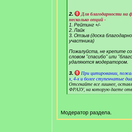
2.
Для благодарности на 
несколько опций -
1. Рейтинг +/-
2. Лайк
3. Отзыв (доска благодарн
участника)
Пожалуйста, не крепите с
словом "спасибо" или "благ
удаляются модератором.
3.
При цитировании, пожал
х, 4-х и более ступенчатые диа
Отсекайте все лишнее, оста
ФРАЗУ, на которую даете отв
[
/
q
]
Модератор раздела.