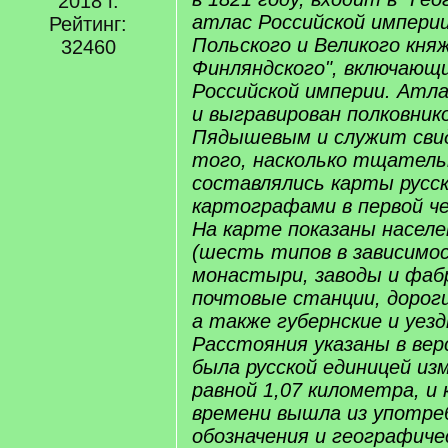
2018 г.
атлас Российской импери
Рейтинг:
Польского и Великого кня
32460
Финляндского", включающи
Российской империи. Атл
и выгравирован полковнико
Пядышевым и служит св
того, насколько тщатель
составлялись карты русс
картографами в первой че
На карте показаны насел
(шесть типов в зависимо
монастыри, заводы и фабр
почтовые станции, дорог
а также губернские и уез
Расстояния указаны в вер
была русской единицей из
равной 1,07 километра, и
времени вышла из употре
обозначения и географиче