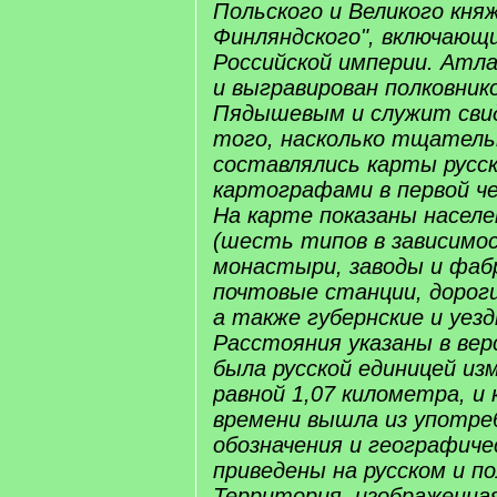
Польского и Великого кня
Финляндского", включающи
Российской империи. Атл
и выгравирован полковнико
Пядышевым и служит св
того, насколько тщатель
составлялись карты русс
картографами в первой че
На карте показаны насел
(шесть типов в зависимо
монастыри, заводы и фабр
почтовые станции, дорог
а также губернские и уез
Расстояния указаны в вер
была русской единицей из
равной 1,07 километра, и
времени вышла из употре
обозначения и географиче
приведены на русском и по
Территория, изображенная