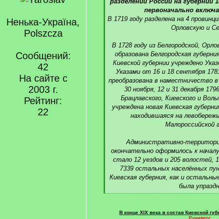
q
разделении России на губернии 18
]
первоначально включа
В 1719 году разделена на 4 провинц
Ненька-Україна,
Орловскую и Се
Polszcza
В 1728 году из Белгородской, Орло
Сообщений:
образована Белгородская губерния
Киевской губернии учреждено Указ
42
Указами от 16 и 18 сентября 178
На сайте с
преобразована в наместничество в 
2003 г.
30 ноября, 12 и 31 декабря 179
Брацлавского, Киевского и Вол
Рейтинг:
учреждена новая Киевская губерни
22
находившаяся на левобережь
Малороссийской г
Административно-территориа
окончательно оформилось к началу 
стало 12 уездов и 205 волостей, 1
7339 остальных населённых пун
Киевская губерния, как и остальны
была упраздн
[
/
q
В конце XIX века в состав Киевской гу
Руниверс