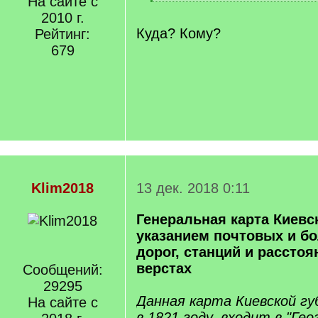
На сайте с
q
[
]
2010 г.
/
q
Куда? Кому?
Рейтинг:
]
679
Klim2018
13 дек. 2018 0:11
Генеральная карта Киевс
указанием почтовых и б
дорог, станций и рассто
верстах
Сообщений:
29295
Данная карта Киевской гу
На сайте с
в 1821 году, входит в "Ге