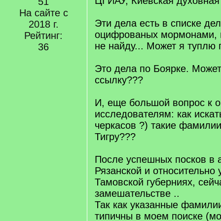
ЦГИАУ, Киевская духовная
51
На сайте с
Эти дела есть в списке де
2018 г.
оцифрованых мормонами, н
Рейтинг:
не найду... Может я туплю 
36
Это дела по Боярке. Может
ссылку???
И, еще большой вопрос к 
исследователям: как искат
черкасов ?) такие фамилии
Тигру???
После успешных посков в а
Рязанской и относительно 
Тамовской губерниях, сейч
замешательстве ..
Так как указанные фамили
типичны в моем поиске (мо