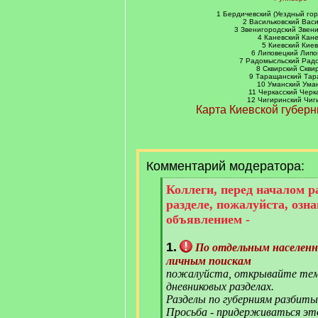
]
1 Бердичевский (Уездный го
2 Васильковский Вас
3 Звенигородский Звен
4 Каневский Кан
5 Киевский Киев
6 Липовецкий Липо
7 Радомысльский Рад
8 Сквирский Скви
9 Таращанский Та
10 Уманский Ума
11 Черкасский Черк
12 Чигиринский Чиг
Карта Киевской губерн
Комментарий модератора:
[
Коллеги, перед началом 
q
разделе, пожалуйста, озн
]
объявлением -
1.
По отдельным населен
личным поискам
пожалуйста, открывайте тем
дневниковых разделах.
Разделы по губерниям разбиты
Просьба - придерживаться эт