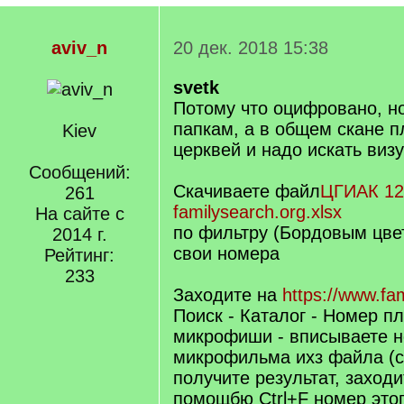
aviv_n
20 дек. 2018 15:38
svetk
Потому что оцифровано, н
папкам, а в общем скане п
Kiev
церквей и надо искать виз
Сообщений:
Скачиваете файл
ЦГИАК 12
261
familysearch.org.xlsx
На сайте с
по фильтру (Бордовым цве
2014 г.
свои номера
Рейтинг:
233
Заходите на
https://www.fa
Поиск - Каталог - Номер п
микрофиши - вписываете 
микрофильма ихз файла (с
получите результат, заходи
помощбю Ctrl+F номер это