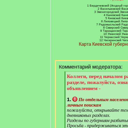
]
1 Бердичевский (Уездный го
2 Васильковский Вас
3 Звенигородский Звен
4 Каневский Кан
5 Киевский Киев
6 Липовецкий Липо
7 Радомысльский Рад
8 Сквирский Скви
9 Таращанский Та
10 Уманский Ума
11 Черкасский Черк
12 Чигиринский Чиг
Карта Киевской губерн
Комментарий модератора:
[
Коллеги, перед началом 
q
разделе, пожалуйста, озн
]
объявлением -
1.
По отдельным населен
личным поискам
пожалуйста, открывайте тем
дневниковых разделах.
Разделы по губерниям разбиты
Просьба - придерживаться эт