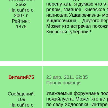
перепутать, я думаю что э
2662
рядом, главное- Киевское 
На сайте с
написала У
ша
повчизна- мо
2007 г.
У
ща
повчизна... Другого пе
Рейтинг:
Может кто встречал похожи
1875
Киевской губернии?
Виталий75
23 апр. 2011 22:35
Прошу помощи
Уважаемые форумчане под
Сообщений:
пожайлуста. Может кто вст
109
по селу Ходосовка. Интере
На сайте с