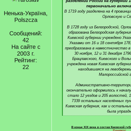
q
разделении России на губернии 18
]
первоначально включа
В 1719 году разделена на 4 провинц
Ненька-Україна,
Орловскую и Се
Polszcza
В 1728 году из Белгородской, Орло
Сообщений:
образована Белгородская губерния
Киевской губернии учреждено Указ
42
Указами от 16 и 18 сентября 178
На сайте с
преобразована в наместничество в 
2003 г.
30 ноября, 12 и 31 декабря 179
Брацлавского, Киевского и Вол
Рейтинг:
учреждена новая Киевская губерни
22
находившаяся на левобережь
Малороссийской г
Административно-территориа
окончательно оформилось к началу 
стало 12 уездов и 205 волостей, 1
7339 остальных населённых пун
Киевская губерния, как и остальны
была упраздн
[
/
q
В конце XIX века в состав Киевской гу
Руниверс