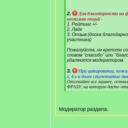
2.
Для благодарности на 
несколько опций -
1. Рейтинг +/-
2. Лайк
3. Отзыв (доска благодарн
участника)
Пожалуйста, не крепите с
словом "спасибо" или "благ
удаляются модератором.
3.
При цитировании, пожал
х, 4-х и более ступенчатые диа
Отсекайте все лишнее, оста
ФРАЗУ, на которую даете отв
[
/
q
]
Модератор раздела.