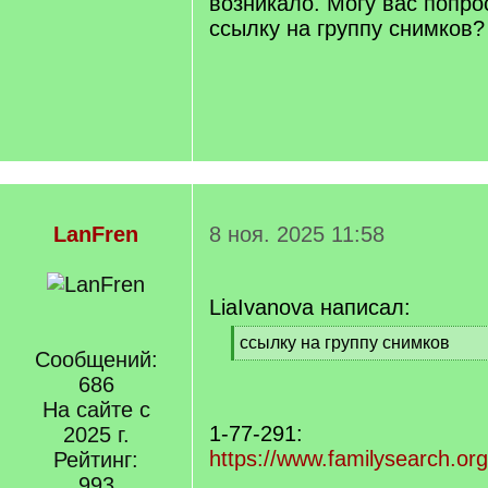
возникало. Могу вас попро
ссылку на группу снимков?
LanFren
8 ноя. 2025 11:58
LiaIvanova написал:
[
ссылку на группу снимков
Сообщений:
q
[
]
686
/
q
На сайте с
]
1-77-291:
2025 г.
https://www.familysearch.or
Рейтинг:
993