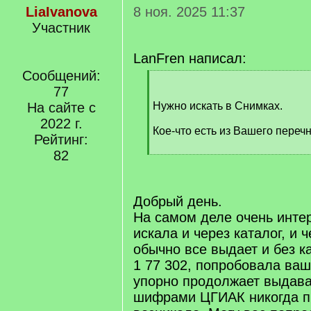
LiaIvanova
8 ноя. 2025 11:37
Участник
LanFren написал:
Сообщений:
[
77
q
]
На сайте с
Нужно искать в Снимках.
2022 г.
Кое-что есть из Вашего перечн
Рейтинг:
82
[
/
q
]
Добрый день.
На самом деле очень интер
искала и через каталог, и 
обычно все выдает и без 
1 77 302, попробовала ваш
упорно продолжает выдава
шифрами ЦГИАК никогда п