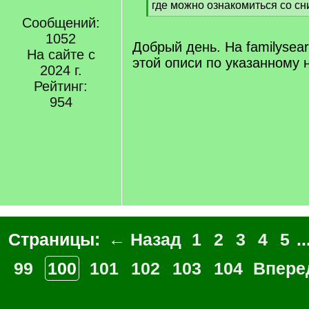
]
где можно ознакомиться со сн
[
Сообщений:
/
1052
q
Добрый день. На familysear
На сайте с
]
этой описи по указанному н
2024 г.
Рейтинг:
954
Страницы:
← Назад
1
2
3
4
5
..
99
100
101
102
103
104
Впере