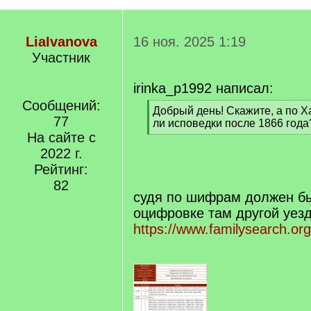
LiaIvanova
16 ноя. 2025 1:19
Участник
irinka_p1992 написал:
Сообщений:
[
Добрый день! Скажите, а по Х
77
q
ли исповедки после 1866 года
]
На сайте с
[
/
2022 г.
q
Рейтинг:
]
82
судя по шифрам должен бы
оцифровке там другой уезд
https://www.familysearch.or