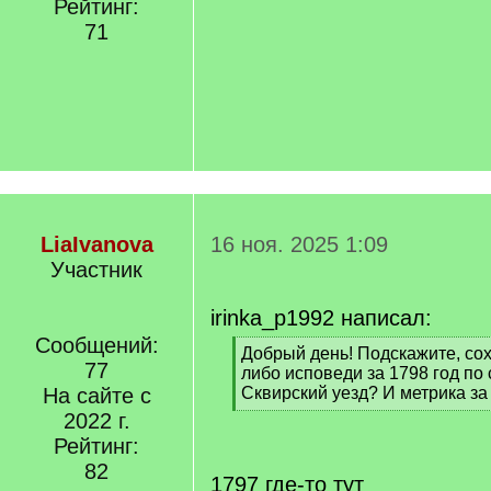
Рейтинг:
71
LiaIvanova
16 ноя. 2025 1:09
Участник
irinka_p1992 написал:
Сообщений:
[
Добрый день! Подскажите, со
77
q
либо исповеди за 1798 год по 
]
На сайте с
Сквирский уезд? И метрика за
[
2022 г.
/
Рейтинг:
q
82
]
1797 где-то тут