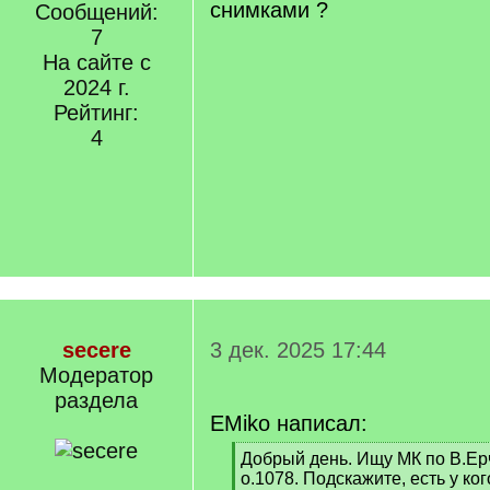
снимками ?
Сообщений:
7
На сайте с
2024 г.
Рейтинг:
4
secere
3 дек. 2025 17:44
Модератор
раздела
EMiko написал:
[
Добрый день. Ищу МК по В.Е
q
о.1078. Подскажите, есть у к