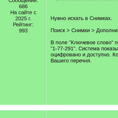
Сообщений:
q
[
]
686
/
q
На сайте с
]
Нужно искать в Снимках.
2025 г.
Рейтинг:
Поиск > Снимки > Дополни
993
В поле "Ключевое слово" 
"1-77-291". Система показы
оцифровано и доступно. Ко
Вашего перечня.