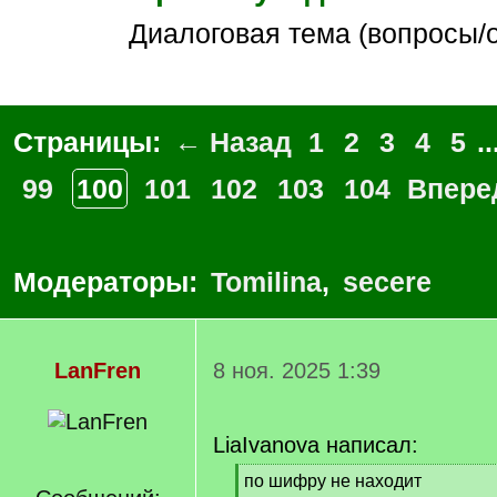
Диалоговая тема (вопросы/
Страницы:
← Назад
1
2
3
4
5
..
99
100
101
102
103
104
Впере
Модераторы:
Tomilina
,
secere
LanFren
8 ноя. 2025 1:39
LiaIvanova написал:
[
по шифру не находит