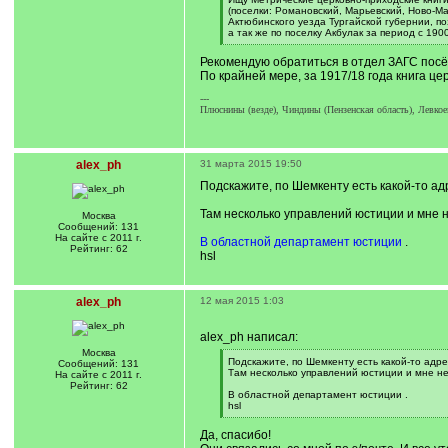
q
(поселки: Романовский, Марьевский, Ново-Ма
]
Актюбинского уезда Тургайской губернии, по
а так же по поселку Акбулак за период с 1900
[
/
Рекомендую обратиться в отдел ЗАГС посё
q
По крайней мере, за 1917/18 года книга це
]
---
Плюснины (везде), Чиндины (Пензенская область), Левкое
alex_ph
31 марта 2015 19:50
Подскажите, по Шемкенту есть какой-то а
Там несколько управлений юстиции и мне 
Москва
Сообщений: 131
На сайте с 2011 г.
В областной департамент юстиции
.
Рейтинг: 62
hsl
alex_ph
12 мая 2015 1:03
alex_ph написал:
Москва
[
Подскажите, по Шемкенту есть какой-то адр
Сообщений: 131
q
Там несколько управлений юстиции и мне не
На сайте с 2011 г.
]
Рейтинг: 62
В областной департамент юстиции .
hsl
[
/
Да, спасибо!
q