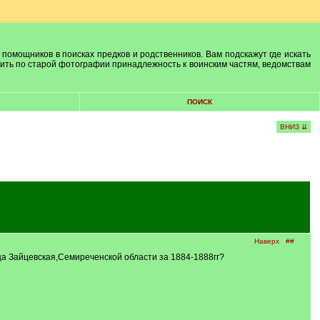
 помощников в поисках предков и родственников. Вам подскажут где искать
лить по старой фотографии принадлежность к воинским частям, ведомствам
ПОИСК
ВНИЗ ⇊
Наверх
##
ца Зайцевская,Семиреченской области за 1884-1888гг?