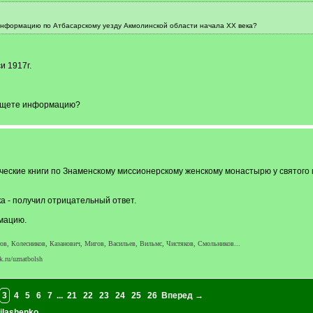
 информацию по Атбасарскому уезду Акмолинской области начала ХХ века?
и 1917г.
 ищете информацию?
ические книги по Знаменскому миссионерскому женскому монастырю у святого
а - получил отрицательный ответ.
мацию.
в, Колесников, Казанович, Мигов, Васильев, Вильмс, Чистяков, Смольников...
k.ru/uznatbolsh
3
4
5
6
7
...
21
22
23
24
25
26
Вперед →
Milashenko