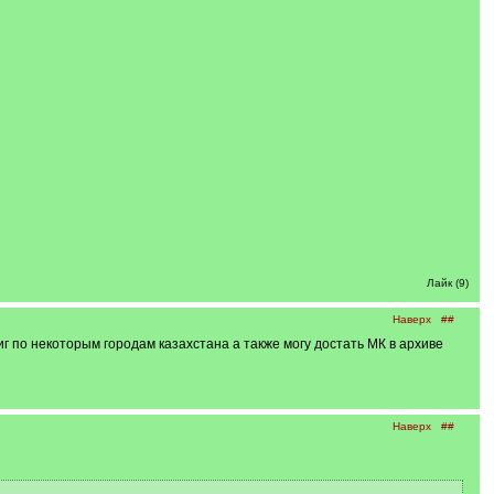
Лайк (9)
Наверх
##
иг по некоторым городам казахстана а также могу достать МК в архиве
Наверх
##