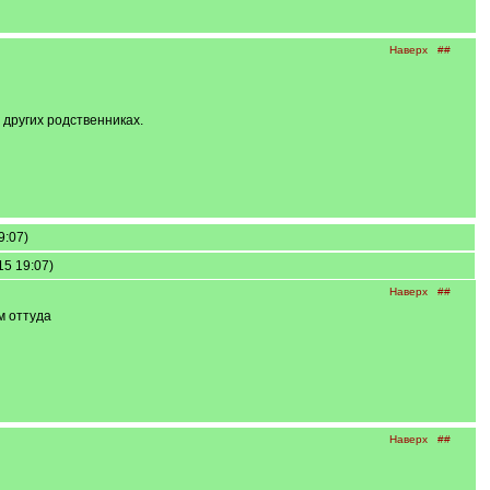
Наверх
##
 других родственниках.
9:07)
5 19:07)
Наверх
##
м оттуда
Наверх
##