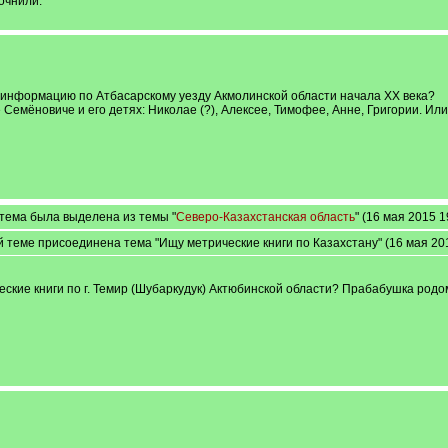
точнили.
ю информацию по Атбасарскому уезду Акмолинской области начала ХХ века?
Семёновиче и его детях: Николае (?), Алексее, Тимофее, Анне, Григории. Или
тема была выделена из темы "
Северо-Казахстанская область
" (16 мая 2015 1
й теме присоединена тема "Ищу метрические книги по Казахстану" (16 мая 201
ские книги по г. Темир (Шубаркудук) Актюбинской области? Прабабушка родо