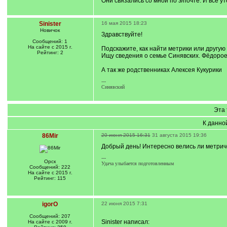
Они связались со мной по э/почте. И все у
]
Sinister
16 мая 2015 18:23
Новичок
Здравствуйте!
Сообщений: 1
На сайте с 2015 г.
Подскажите, как найти метрики или другу
Рейтинг: 2
Ищу сведения о семье Синявских. Фёдорое 
А так же родственниках Алексея Кукурики
---
Синявский
Эта 
К данно
86Mir
20 июня 2015 16:31
31 августа 2015 19:36
Добрый день! Интересно велись ли метриче
---
Орск
Удача улыбается подготовленным
Сообщений: 222
На сайте с 2015 г.
Рейтинг: 115
igorO
22 июня 2015 7:31
Сообщений: 207
Sinister написал:
На сайте с 2009 г.