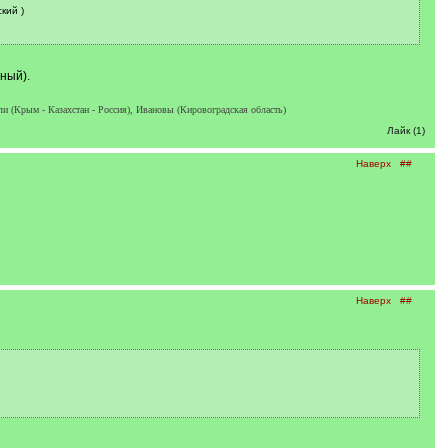
кий )
ный).
и (Крым - Казахстан - Россия), Ивановы (Кировоградская область)
Лайк (1)
Наверх
##
Наверх
##