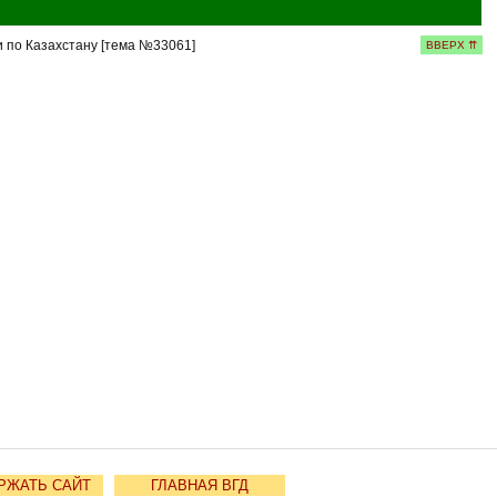
 по Казахстану [тема №33061]
ВВЕРХ ⇈
РЖАТЬ САЙТ
ГЛАВНАЯ ВГД