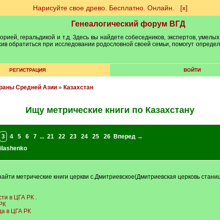
Нарисуйте свое древо. Бесплатно. Онлайн.
[х]
Генеалогический форум ВГД
рией, геральдикой и т.д. Здесь вы найдете собеседников, экспертов, умелых
рхив обратиться при исследовании родословной своей семьи, помогут опреде
РЕГИСТРАЦИЯ
ВОЙТИ
траны Средней Азии
»
Казахстан
Ищу метрические книги по Казахстану
3
4
5
6
7
...
21
22
23
24
25
26
Вперед →
Milashenko
найти метрические книги церкви с.Дмитриевское(Дмитриевская церковь стани
и в ЦГА РК .
РК
да в ЦГА РК