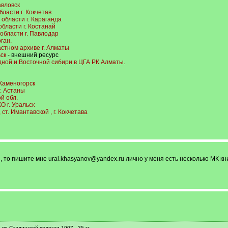
авловск
ласти г. Кокчетав
области г. Караганда
бласти г. Костанай
области г. Павлодар
ган.
астном архиве г. Алматы
ск
- внешний ресурс
дной и Восточной сибири в ЦГА РК Алматы.
-Каменогорск
г. Астаны
й обл.
О г. Уральск
т. Имантавской , г. Кокчетава
, то пишите мне ural.khasyanov@yandex.ru лично у меня есть несколько МК кн
по Саздинской волости 1907 - 35 гг,