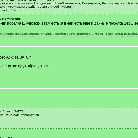
рьевский, Вершинный,Саздинский, Ново-Успеновский, Свечковский, Петроградский, Шкуновс
зже - Акбулакского района Актюбинской губернии,
 по 1937 гг.
лка Акбулак.
ркви посёлка Шкуновский там есть (а в ней есть ещё и данные посёлка Вершин
вы (Ивановская/Владимирская области), Нищименко (или Нищеменко) / Рыжие - везде, Зебольды/Вайндел
дрес Архива ЗАГС?
непонятно куда обращаться.
ес Архива ЗАГС?
понятно куда обращаться.