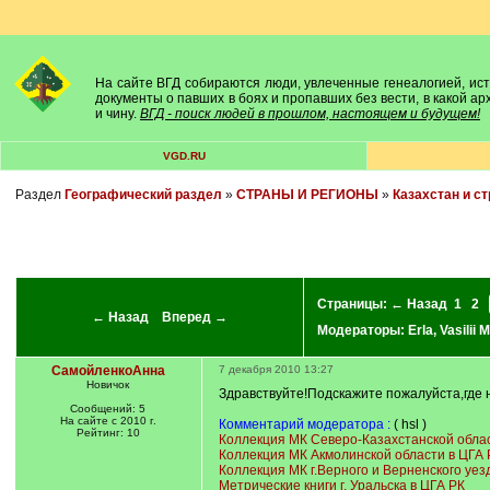
На сайте ВГД собираются люди, увлеченные генеалогией, исто
документы о павших в боях и пропавших без вести, в какой а
и чину.
ВГД - поиск людей в прошлом, настоящем и будущем!
VGD.RU
Раздел
Географический раздел
»
СТРАНЫ И РЕГИОНЫ
»
Казахстан и с
Страницы:
← Назад
1
2
← Назад
Вперед →
Модераторы:
Erla
,
Vasilii 
СамойленкоАнна
7 декабря 2010 13:27
Новичок
Здравствуйте!Подскажите пожалуйста,где 
Сообщений: 5
На сайте с 2010 г.
Комментарий модератора :
( hsl )
Рейтинг: 10
Коллекция МК Северо-Казахстанской област
Коллекция МК Акмолинской области в ЦГА 
Коллекция МК г.Верного и Верненского уез
Метрические книги г. Уральска в ЦГА РК