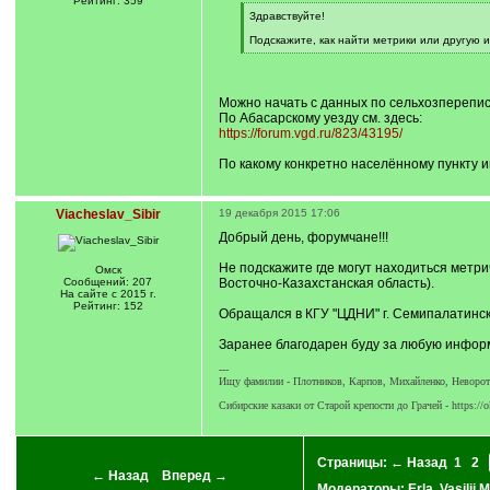
Рейтинг: 359
[
Здравствуйте!
q
]
Подскажите, как найти метрики или другую
[
/
q
]
Можно начать с данных по сельхозперепис
По Абасарскому уезду см. здесь:
https://forum.vgd.ru/823/43195/
По какому конкретно населённому пункту
Viacheslav_Sibir
19 декабря 2015 17:06
Добрый день, форумчане!!!
Не подскажите где могут находиться метр
Омск
Сообщений: 207
Восточно-Казахстанская область).
На сайте с 2015 г.
Рейтинг: 152
Обращался в КГУ "ЦДНИ" г. Семипалатинск
Заранее благодарен буду за любую инфор
---
Ищу фамилии - Плотников, Карпов, Михайленко, Неворото
Сибирские казаки от Старой крепости до Грачей - https://o
Страницы:
← Назад
1
2
← Назад
Вперед →
Модераторы:
Erla
,
Vasilii 