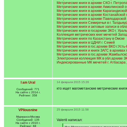
Метрические книги в архиве СКО г. Петроп
Метрические книги в архиве Акмолинской об
Метрические книги в архиве Карагандиской 
Метрические книги в архиве Костанайской о
Метрические книги в архиве Павлодарской 
Метрические книги Семиречья в г. Талдыкур
Метрические книги и актовые записи в обл
Метрические книги в госархиве ЗКО г. Ураль
Коллекция метрических книг мечетей Запа
Метрические книги по Казахстану в Омске
Метрические книги в ЦДНИ г. Семей
Метрические книги в гос.архиве ВКО г.Усть
Метрические книги и книги ЗАГС в архивах 
Метрические книги в гос.архиве Жамбылско
Электронная коллекция МК в обл.архиве ЗК
Индексированные МК мечетей г. Атбасара , с
I am Ural
14 февраля 2015 15:26
кто ищет магометанские метрические книги
Сообщений: 771
На сайте с 2014 г.
Рейтинг: 358
VPliousnine
25 февраля 2015 11:58
Мурманск-Москва
Valenti написал:
Сообщений: 135
На сайте с 2010 г.
Рейтинг: 68
[
Ищу Метрические церковно-приходские книги 