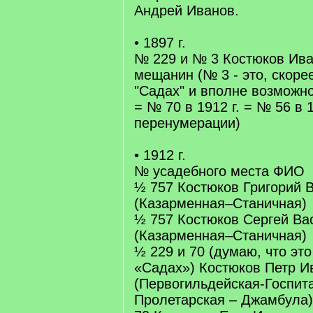
Андрей Иванов.
• 1897 г.
№ 229 и № 3 Костюков Ива
мещанин (№ 3 - это, скорее
"Садах" и вполне возможно,
= № 70 в 1912 г. = № 56 в 1
перенумерации)
• 1912 г.
№ усадебного места ФИО
½ 757 Костюков Григорий 
(Казарменная–Станичная)
½ 757 Костюков Сергей Ва
(Казарменная–Станичная)
½ 229 и 70 (думаю, что это
«Садах») Костюков Петр И
(Первогильдейская-Госпит
Пролетарская – Джамбула)