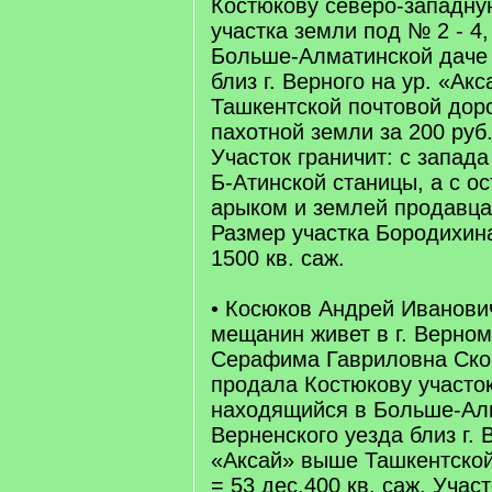
Костюкову северо-западную
участка земли под № 2 - 4,
Больше-Алматинской даче 
близ г. Верного на ур. «Ак
Ташкентской почтовой доро
пахотной земли за 200 руб
Участок граничит: с запада
Б-Атинской станицы, а с ос
арыком и землей продавца
Размер участка Бородихина
1500 кв. саж.
• Косюков Андрей Иванови
мещанин живет в г. Верном
Серафима Гавриловна Ско
продала Костюкову участо
находящийся в Больше-Ал
Верненского уезда близ г. 
«Аксай» выше Ташкентской
= 53 дес.400 кв. саж. Участ