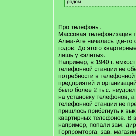
родом
[
/
q
]
Про телефоны.
Массовая телефонизация г
Алма-Ате началась где-то 
годов. До этого квартирн
лишь у «элиты».
Например, в 1940 г. емкост
телефонной станции не об
потребности в телефонной
предприятий и организаций
было более 2 тыс. неудов
на установку телефонов, 
телефонной станции не пр
пришлось прибегнуть к вы
квартирных телефонов. В э
например, попали зам. ди
Горпромторга, зав. магазин