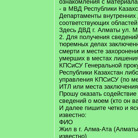
ознакомления с материала
- в МВД Республики Казахс
Департаменты внутренних
соответствующих областей
Здесь ДВД г. Алматы ул. М
2. Для получения сведени
тюремных делах заключенн
смерти и месте захоронен
умерших в местах лишения
КПСиСУ Генеральной прок
Республики Казахстан либ
управления КПСиСУ (по м
ИТЛ или места заключения
Прошу оказать содействие
сведений о моем (кто он в
И далее пишите четко и яс
известно:
ФИО
Жил в г. Алма-Ата (Алматы
известно)