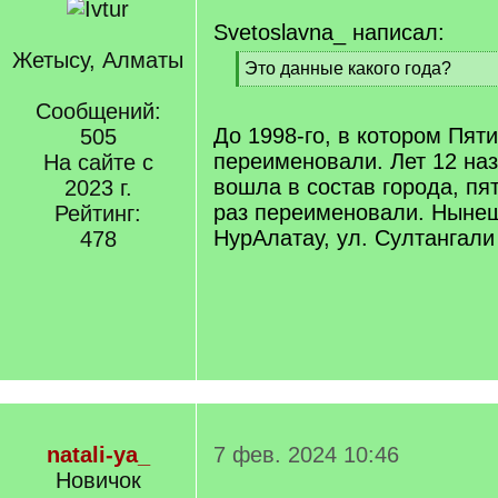
Svetoslavna_ написал:
Жетысу, Алматы
[
Это данные какого года?
q
[
]
Сообщений:
/
q
До 1998-го, в котором Пят
505
]
переименовали. Лет 12 наз
На сайте с
вошла в состав города, пя
2023 г.
раз переименовали. Нынеш
Рейтинг:
НурАлатау, ул. Султангали
478
natali-ya_
7 фев. 2024 10:46
Новичок