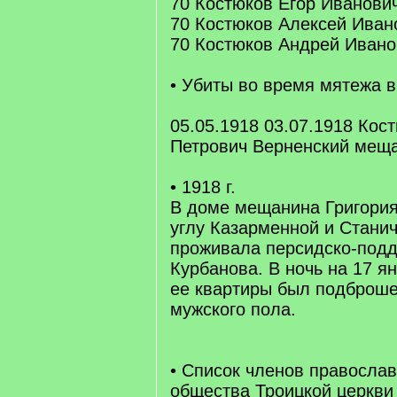
70 Костюков Егор Иванови
70 Костюков Алексей Иван
70 Костюков Андрей Ивано
• Убиты во время мятежа в 
05.05.1918 03.07.1918 Кос
Петрович Верненский меща
• 1918 г.
В доме мещанина Григория
углу Казарменной и Стани
проживала персидско-под
Курбанова. В ночь на 17 я
ее квартиры был подброш
мужского пола.
• Список членов православ
общества Троицкой церкви 