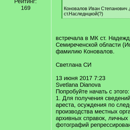
Рейтинг:
[
169
q
Коновалов Иван Степанович ,
]
ст.Наследнцкой(?)
[
/
q
]
встречала в МК ст. Надеж
Семиреченской области (Ис
фамилию Коновалов.
Светлана СИ
13 июня 2017 7:23
Svetlana Dianova
Попробуйте начать с этого:
1. Для получения сведени
ареста, осуждения по сле
производства местных орг
архивных справок, личных
фотографий репрессирова