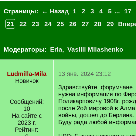
Страницы:
← Назад
1
2
3
4
5
...
17
21
22
23
24
25
26
27
28
29
Впер
Модераторы:
Erla
,
Vasilii Milashenko
Ludmilla-Mila
13 янв. 2024 23:12
Новичок
Здравствуйте, форумчане.
нужна информация по Фир
Поликарповичу 1908г. рожд
Сообщений:
после 2ой мировой в Алма
10
войны, дошел до Берлина.
На сайте с
Буду рада любой информац
2023 г.
Рейтинг: