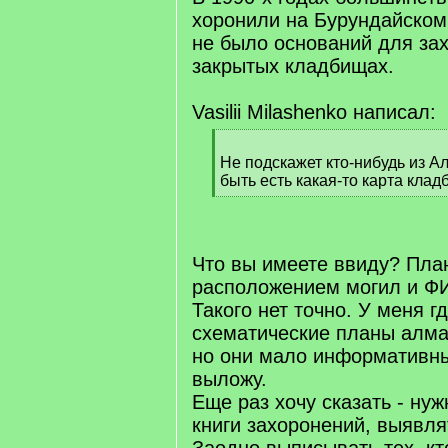
хоронили на Бурундайском
не было оснований для за
закрытых кладбищах.
Vasilii Milashenko написал:
[
q
Не подскажет кто-нибудь из А
]
быть есть какая-то карта кла
[
/
q
]
Что вы имеете ввиду? Пла
расположением могил и Ф
Такого нет точно. У меня г
схематические планы алма
но они мало информативны
выложу.
Еще раз хочу сказать - ну
книги захоронений, выявля