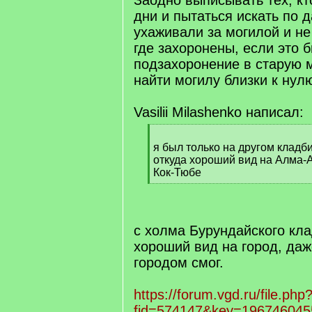
Заодно выписывать тех, кт
дни и пытаться искать по 
ухаживали за могилой и не
где захоронены, если это 
подзахоронение в старую 
найти могилу близки к нул
Vasilii Milashenko написал:
[
q
я был только на другом кладб
]
откуда хороший вид на Алма-Ат
Кок-Тюбе
[
/
q
]
с холма Бурундайского кл
хороший вид на город, даж
городом смог.
https://forum.vgd.ru/file.php
fid=574147&key=196746045