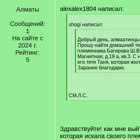
alexalex1804 написал:
Алматы
[
Сообщений:
q
shogi написал:
]
1
[
На сайте с
q
Добрый день, алмаатинцы
2024 г.
]
Прошу найти домашний т
племянника Багирова Ш.В.,
Рейтинг:
Магнитная, д.19 а, кв.3. С
5
его тетя Таня, которая жи
Заранее благодарю.
[
/
q
]
СМ.Л.С.
[
/
q
]
Здравствуйте! как мне выйт
которая искала своего пл