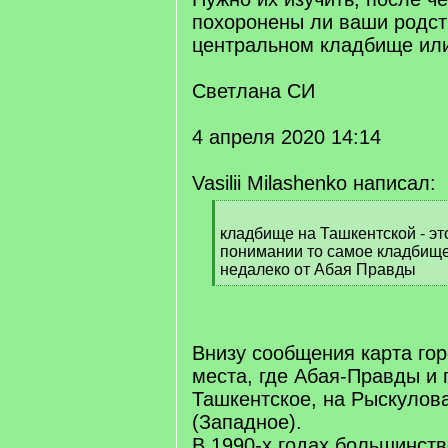
похоронены ли ваши родст
центральном кладбище или
Светлана СИ
4 апреля 2020 14:14
Vasilii Milashenko написал:
[
q
кладбище на Ташкентской - эт
]
понимании то самое кладбищ
недалеко от Абая Правды
[
/
q
]
Внизу сообщения карта гор
места, где Абая-Правды и 
Ташкентское, на Рыскулов
(Западное).
В 1990-х годах большинств