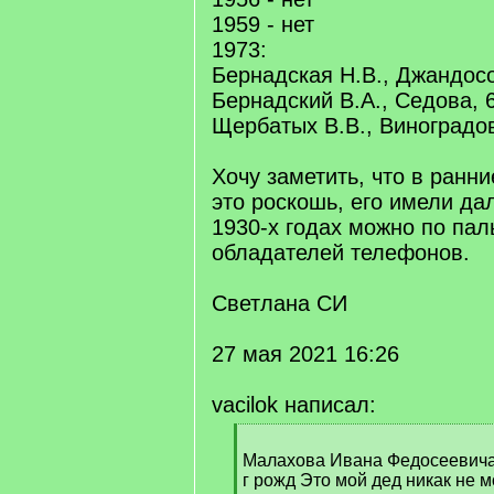
1959 - нет
1973:
Бернадская Н.В., Джандосо
Бернадский В.А., Седова, 
Щербатых В.В., Виноградов
Хочу заметить, что в ранни
это роскошь, его имели дал
1930-х годах можно по пал
обладателей телефонов.
Светлана СИ
27 мая 2021 16:26
vacilok написал:
[
q
Малахова Ивана Федосеевича
]
г рожд Это мой дед никак не м