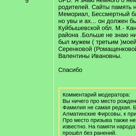
UPD: Я знаю немного о нем
9
родителей. Сайты память 
Мемориал, Бессмертный б
но увы и ах... он должен б
Куйбышевской обл. М.- Ка
района .Больше не знаю ни
был мужем ( третьим )мое
Серенковой (Ромащенковой
Валентины Ивановны.
Спасибо
Комментарий модератора:
Вы ничего про место рожден
Фамилия не самая редкая. 
Алматинские Фирсовы, к при
Про место призыва также не
известно. На памяти народа т
прошёл без ранений.