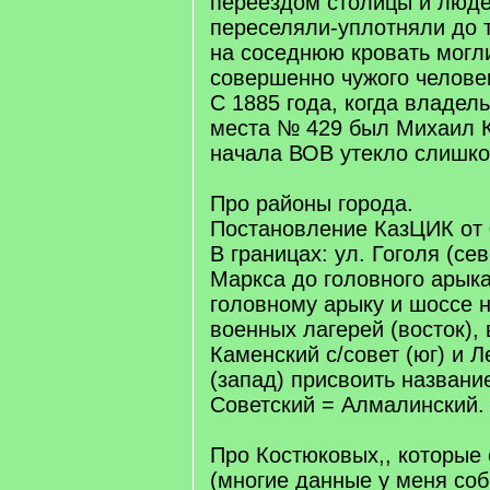
переездом столицы и люде
переселяли-уплотняли до т
на соседнюю кровать могл
совершенно чужого челове
С 1885 года, когда владел
места № 429 был Михаил К
начала ВОВ утекло слишко
Про районы города.
Постановление КазЦИК от 
В границах: ул. Гоголя (сев
Маркса до головного арыка
головному арыку и шоссе 
военных лагерей (восток),
Каменский с/совет (юг) и Л
(запад) присвоить названи
Советский = Алмалинский.
Про Костюковых,, которые 
(многие данные у меня соб