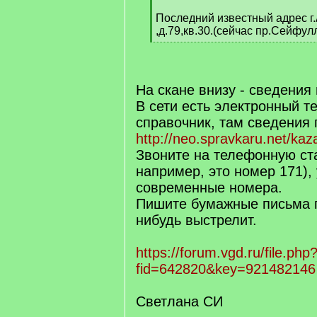
[
q
Последний известный адрес г.
]
,д.79,кв.30.(сейчас пр.Сейфул
[
/
q
]
На скане внизу - сведения 
В сети есть электронный 
справочник, там сведения 
http://neo.spravkaru.net/kaz
Звоните на телефонную ста
например, это номер 171),
современные номера.
Пишите бумажные письма п
нибудь выстрелит.
https://forum.vgd.ru/file.php
fid=642820&key=921482146
Светлана СИ