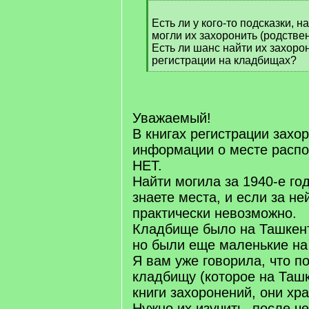
[
q
Есть ли у кого-то подсказки, 
]
могли их захоронить (родстве
Есть ли шанс найти их захоро
регистрации на кладбищах?
[
/
q
]
Уважаемый!
В книгах регистрации захо
информации о месте расп
НЕТ.
Найти могила за 1940-е го
знаете места, и если за не
практически невозможно.
Кладбище было на Ташкент
но были еще маленькие на
Я вам уже говорила, что п
кладбищу (которое на Ташк
книги захоронений, они хра
Нужно их изучить, после че