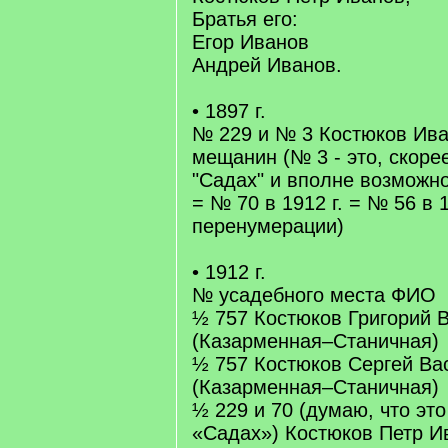
Братья его:
Егор Иванов
Андрей Иванов.
• 1897 г.
№ 229 и № 3 Костюков Ива
мещанин (№ 3 - это, скорее
"Садах" и вполне возможно,
= № 70 в 1912 г. = № 56 в 1
перенумерации)
• 1912 г.
№ усадебного места ФИО
½ 757 Костюков Григорий 
(Казарменная–Станичная)
½ 757 Костюков Сергей Ва
(Казарменная–Станичная)
½ 229 и 70 (думаю, что это
«Садах») Костюков Петр И