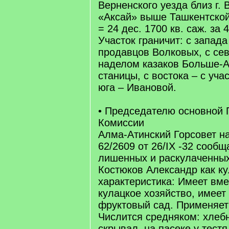
Верненского уезда близ г. 
«Аксай» выше Ташкентской
= 24 дес. 1700 кв. саж. за 
Участок граничит: с запада
продавцов Волковых, с се
наделом казаков Больше-
станицы, с востока – с уча
юга – Ивановой.
• Председателю основной
Комиссии
Алма-Атинский Горсовет н
62/2609 от 26/IХ -32 сообща
лишенных и раскулаченных
Костюков Александр как ку
характеристика: Имеет вме
кулацкое хозяйство, имеет
фруктовый сад. Применяет
Числится средняком: хлеб
скрывал, на пасеке у тестя