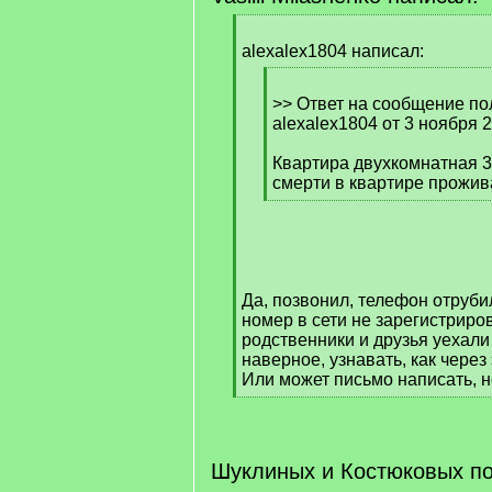
[
q
alexalex1804 написал:
]
[
q
>> Ответ на сообщение по
]
alexalex1804 от 3 ноября 
Квартира двухкомнатная 39
смерти в квартире прожив
[
/
q
]
Да, позвонил, телефон отруби
номер в сети не зарегистриров
родственники и друзья уехали
наверное, узнавать, как через
Или может письмо написать, н
[
/
q
]
Шуклиных и Костюковых по