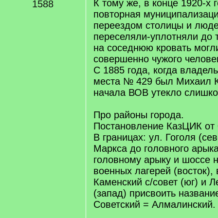
К тому же, в конце 1920-х 
1588
повторная муниципализаци
переездом столицы и люде
переселяли-уплотняли до т
на соседнюю кровать могл
совершенно чужого челове
С 1885 года, когда владел
места № 429 был Михаил К
начала ВОВ утекло слишко
Про районы города.
Постановление КазЦИК от 
В границах: ул. Гоголя (сев
Маркса до головного арыка
головному арыку и шоссе 
военных лагерей (восток),
Каменский с/совет (юг) и Л
(запад) присвоить названи
Советский = Алмалинский.