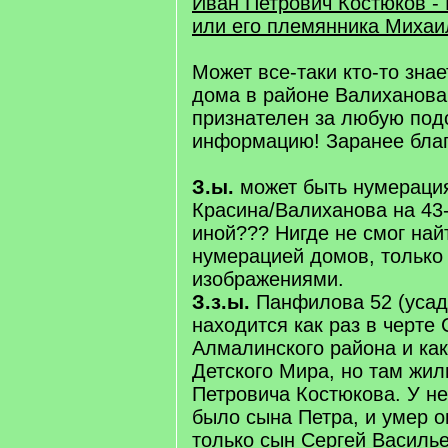
Иван Петрович Костюков -
или его племянника Михаи
Может все-таки кто-то знае
дома в районе Валиханова
признателен за любую подс
информацию! Заранее бла
З.ы.
может быть нумерация
Красина/Валиханова на 43
иной??? Нигде не смог найт
нумерацией домов, только
изображениями.
З.з.ы.
Панфилова 52 (усад
находится как раз в черте 
Алмалинского района и как
Детского Мира, но там жи
Петровича Костюкова. У не
было сына Петра, и умер он
только сын Сергей Василье