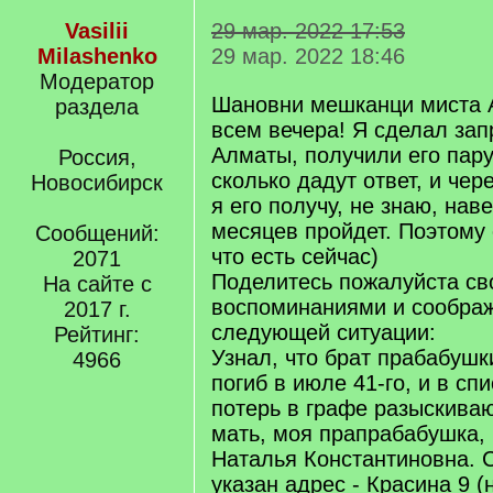
Vasilii
29 мар. 2022 17:53
Milashenko
29 мар. 2022 18:46
Модератор
Шановни мешканци миста 
раздела
всем вечера! Я сделал зап
Алматы, получили его пару
Россия,
сколько дадут ответ, и чер
Новосибирск
я его получу, не знаю, нав
месяцев пройдет. Поэтому 
Сообщений:
что есть сейчас)
2071
Поделитесь пожалуйста св
На сайте с
воспоминаниями и сообра
2017 г.
следующей ситуации:
Рейтинг:
Узнал, что брат прабабушк
4966
погиб в июле 41-го, и в сп
потерь в графе разыскиваю
мать, моя прапрабабушка,
Наталья Константиновна. С
указан адрес - Красина 9 