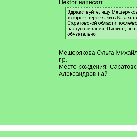
Hektor написал:
[
Здравствуйте, ищу Мещеряко
q
которые переехали в Казахста
]
Саратовской области после/в
раскулачивания. Пишите, не с
обязательно
[
/
q
Мещерякова Ольга Михайл
]
г.р.
Место рождения: Саратовс
Александров Гай