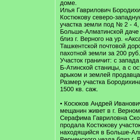
доме.
Илья Гаврилович Бородих
Костюкову северо-западную
участка земли под № 2 - 4,
Больше-Алматинской даче 
близ г. Верного на ур. «Ак
Ташкентской почтовой доро
пахотной земли за 200 руб
Участок граничит: с запада
Б-Атинской станицы, а с ос
арыком и землей продавца
Размер участка Бородихина
1500 кв. саж.
• Косюков Андрей Иванови
мещанин живет в г. Верном
Серафима Гавриловна Ско
продала Костюкову участо
находящийся в Больше-Ал
Верненского уезда близ г. 