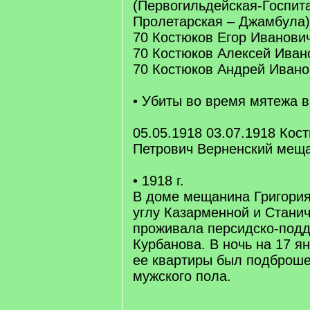
(Первогильдейская-Госпит
Пролетарская – Джамбула)
70 Костюков Егор Иванови
70 Костюков Алексей Иван
70 Костюков Андрей Ивано
• Убиты во время мятежа в 
05.05.1918 03.07.1918 Кос
Петрович Верненский меща
• 1918 г.
В доме мещанина Григория
углу Казарменной и Стани
проживала персидско-под
Курбанова. В ночь на 17 я
ее квартиры был подброш
мужского пола.