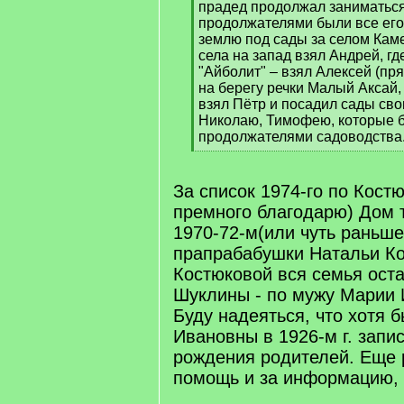
q
прадед продолжал заниматься
]
продолжателями были все его
землю под сады за селом Каме
села на запад взял Андрей, г
"Айболит" – взял Алексей (пря
на берегу речки Малый Аксай, 
взял Пётр и посадил сады сво
Николаю, Тимофею, которые 
продолжателями садоводства
[
/
q
За список 1974-го по Кост
]
премного благодарю) Дом 
1970-72-м(или чуть раньше
прапрабабушки Натальи К
Костюковой вся семья ост
Шуклины - по мужу Марии 
Буду надеяться, что хотя 
Ивановны в 1926-м г. запи
рождения родителей. Еще 
помощь и за информацию, 