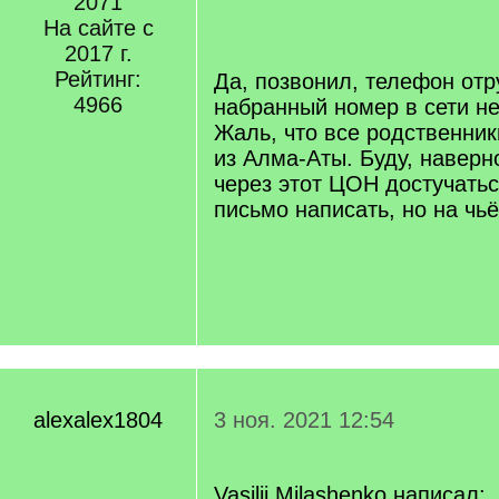
2071
/
q
На сайте с
]
2017 г.
Рейтинг:
Да, позвонил, телефон отру
4966
набранный номер в сети не
Жаль, что все родственник
из Алма-Аты. Буду, наверно
через этот ЦОН достучать
письмо написать, но на чь
alexalex1804
3 ноя. 2021 12:54
Vasilii Milashenko написал: