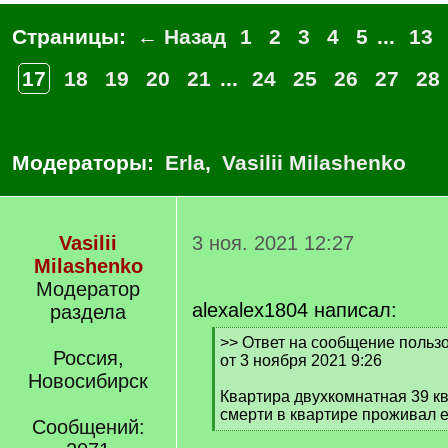
Страницы:
← Назад
1
2
3
4
5
...
13
17
18
19
20
21
...
24
25
26
27
28
Модераторы:
Erla
,
Vasilii Milashenko
Vasilii
3 ноя. 2021 12:27
Milashenko
Модератор
alexalex1804 написал:
раздела
[
>> Ответ на сообщение пользо
Россия,
q
от 3 ноября 2021 9:26
]
Новосибирск
Квартира двухкомнатная 39 кв
смерти в квартире проживал е
Сообщений:
[