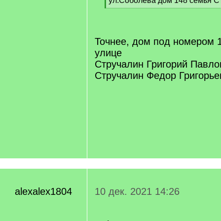
ул.Соболева дом 148 семья С
]
[
/
q
]
Точнее, дом под номером 1
улице
Стручалин Григорий Павлов
Стручалин Федор Григорьев
alexalex1804
10 дек. 2021 14:26