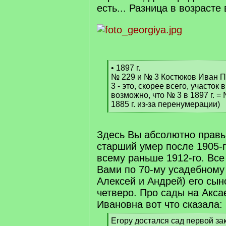
есть... Разница в возрасте 
[
• 1897 г.
q
№ 229 и № 3 Костюков Иван 
]
3 - это, скорее всего, участок
возможно, что № 3 в 1897 г. = 
1885 г. из-за перенумерации)
[
/
q
Здесь Вы абсолютно правы
]
старший умер после 1905-г
всему раньше 1912-го. Вс
Вами по 70-му усадебному 
Алексей и Андрей) его сын
четверо. Про сады на Акса
Ивановна вот что сказала:
[
Егору достался сад первой зак