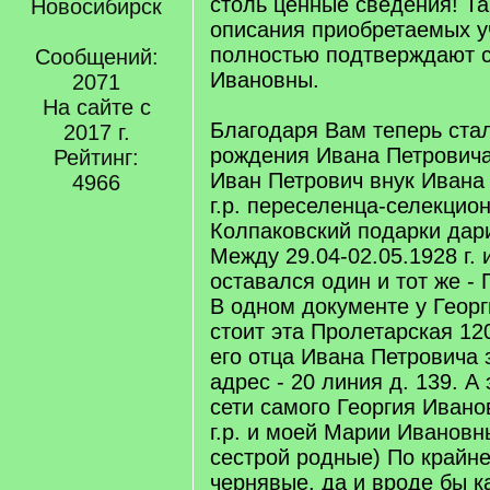
столь ценные сведения! Та
Новосибирск
описания приобретаемых у
полностью подтверждают 
Сообщений:
Ивановны.
2071
На сайте с
Благодаря Вам теперь стал
2017 г.
рождения Ивана Петровича 
Рейтинг:
Иван Петрович внук Ивана
4966
г.р. переселенца-селекцио
Колпаковский подарки дар
Между 29.04-02.05.1928 г. 
оставался один и тот же - 
В одном документе у Геор
стоит эта Пролетарская 120
его отца Ивана Петровича 
адрес - 20 линия д. 139. А
сети самого Георгия Ивано
г.р. и моей Марии Ивановны
сестрой родные) По крайн
чернявые, да и вроде бы к