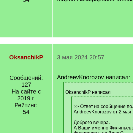
OksanchikP
3 мая 2024 20:57
AndreevKnorozov написал:
Сообщений:
127
[
На сайте с
q
OksanchikP написал:
]
2019 г.
[
Рейтинг:
q
>> Ответ на сообщение по
54
]
AndreevKnorozov от 2 мая 
Доброго вечера.
А Ваши именно Филипьевы