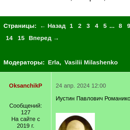
Страницы:
← Назад
1
2
3
4
5
...
8
14
15
Вперед →
Модераторы:
Erla
,
Vasilii Milashenko
OksanchikP
24 апр. 2024 12:00
Иустин Павлович Романик
Сообщений:
127
На сайте с
2019 г.