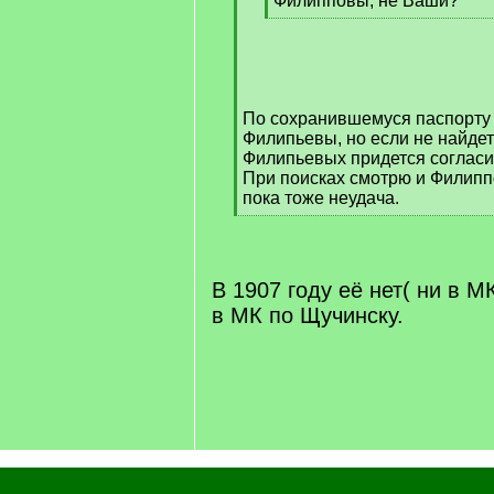
Филипповы, не Ваши?
[
/
q
]
По сохранившемуся паспорту 
Филипьевы, но если не найде
Филипьевых придется согласи
При поисках смотрю и Филипп
пока тоже неудача.
[
/
q
]
В 1907 году её нет( ни в М
в МК по Щучинску.