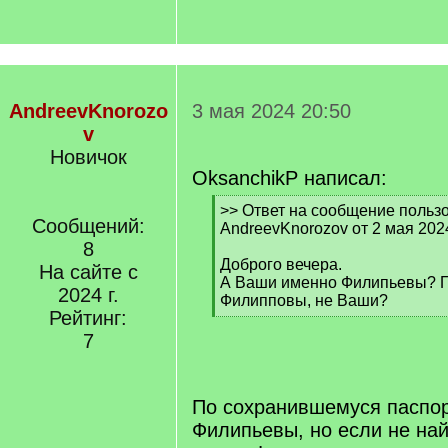
AndreevKnorozo
3 мая 2024 20:50
v
Новичок
OksanchikP написал:
[
>> Ответ на сообщение польз
Сообщений:
q
AndreevKnorozov от 2 мая 202
]
8
Доброго вечера.
На сайте с
А Ваши именно Филипьевы? П
2024 г.
Филипповы, не Ваши?
Рейтинг:
[
/
7
q
]
По сохранившемуся паспор
Филипьевы, но если не на