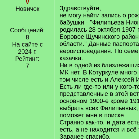
v
Здравствуйте,
Новичок
не могу найти запись о ро
бабушки - "Филипьева Нио
родилась 28 октября 1907 
Сообщений:
Боровое Щучинского район
8
области." Данные паспорт
На сайте с
вероисповедания. По семе
2024 г.
казачка.
Рейтинг:
Ни в одной из близлежащих
7
МК нет. В Котуркуле много
том числе есть и Алексей 
Есть ли где-то или у кого-т
представленные в этой вет
основном 1900-е кроме 191
выбрать всех Филипьевых,
поможет мне в поиске.
Странно как-то, и дата ест
есть, а не находится и всё 
Заранее спасибо.