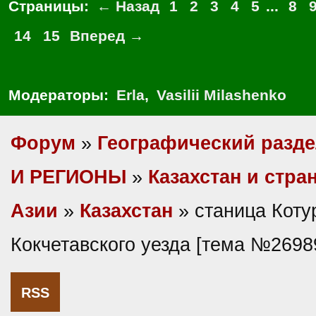
Страницы:
← Назад
1
2
3
4
5
...
8
14
15
Вперед →
Модераторы:
Erla
,
Vasilii Milashenko
Форум
»
Географический разд
И РЕГИОНЫ
»
Казахстан и стр
Азии
»
Казахстан
» станица Коту
Кокчетавского уезда [тема №2698
RSS