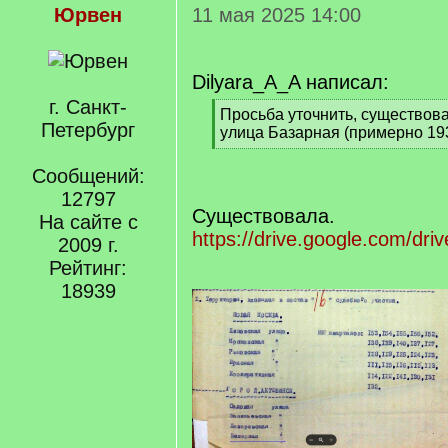
Юрвен
11 мая 2025 14:00
Dilyara_A_A написал:
г. Санкт-
[
Просьба уточнить, существов
Петербург
q
улица Базарная (примерно 193
]
[
/
Сообщений:
q
12797
]
Существовала.
На сайте с
https://drive.google.com/dri
2009 г.
Рейтинг:
18939