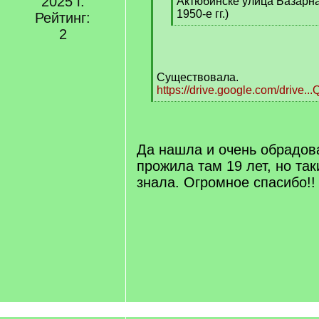
2025 г.
]
Актюбинске улица Базарн
1950-е гг.)
Рейтинг:
[
2
/
q
]
Существовала.
https://drive.google.com/drive.
[
/
q
]
Да нашла и очень обрадов
прожила там 19 лет, но та
знала. Огромное спасибо!!