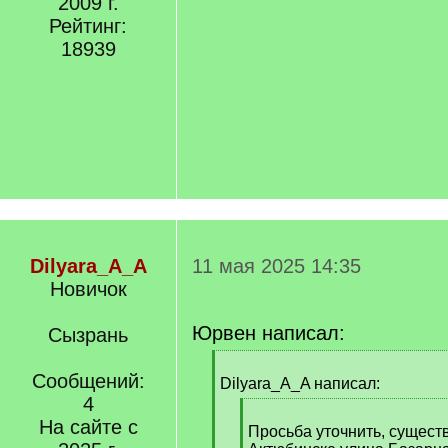
2009 г.
Рейтинг:
18939
Dilyara_A_A
11 мая 2025 14:35
Новичок
Юрвен написал:
Сызрань
[
Сообщений:
q
Dilyara_A_A написал:
]
4
[
На сайте с
q
Просьба уточнить, сущест