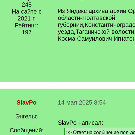
248
Из Яндекс архива,архив О
На сайте с
области-Полтавской
2021 г.
губернии,Константиноградс
Рейтинг:
уезда,Таганичской волости
197
Косма Самуилович Игнате
SlavPo
14 мая 2025 8:54
Энгельс
SlavPo написал:
Сообщений:
[
>> Ответ на сообщение пользо