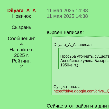
Dilyara_A_A
11 мая 2025 14:38
Новичок
11 мая 2025 14:38
Сызрань
Юрвен написал:
Сообщений:
[
4
q
Dilyara_A_A написал:
]
На сайте с
[
2025 г.
q
Просьба уточнить, сущест
Рейтинг:
]
Актюбинске улица Базарн
1950-е гг.)
2
[
/
q
]
Существовала.
https://drive.google.com/drive.
[
/
q
Сейчас этот район и в дни
]