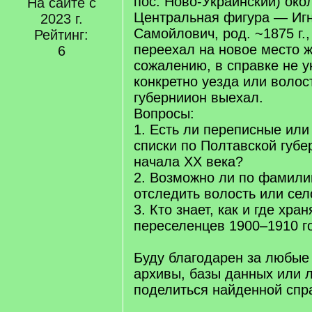
пос. Ново-Украинский) окол
На сайте с
Центральная фигура — Игн
2023 г.
Самойлович, род. ~1875 г.,
Рейтинг:
переехал на новое место ж
6
сожалению, в справке не ук
конкретно уезда или волос
губерниион выехал.
Вопросы:
1. Есть ли переписные или
списки по Полтавской губе
начала XX века?
2. Возможно ли по фамили
отследить волость или се
3. Кто знает, как и где хра
переселенцев 1900–1910 г
Буду благодарен за любые 
архивы, базы данных или л
поделиться найденной спр