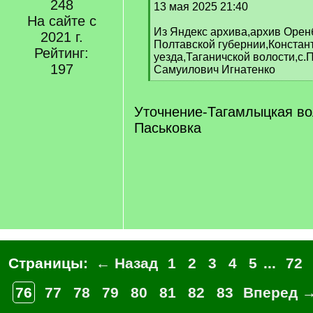
248
q
13 мая 2025 21:40
]
На сайте с
Из Яндекс архива,архив Оренб
2021 г.
Полтавской губернии,Констан
Рейтинг:
уезда,Таганичской волости,с.
197
Самуилович Игнатенко
[
/
q
Уточнение-Тагамлыцкая во
]
Паськовка
Страницы:
← Назад
1
2
3
4
5
...
72
76
77
78
79
80
81
82
83
Вперед 