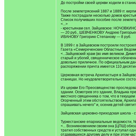
До постройки своей церкви ходили в станиц
После землетрясений 1887 и 1889 гг. кир
Также пострадали несколько домов крестья
Список получивших пособие после землетряс
<...>
- крестьянам сел. Зайцевское: НОЧОВКИН
— 20 руб., ШЕВЧЕНКОВУ Андрею Григорье
ИВАНОВУ Григорию Степанову — 8 руб.
В 1899 г. в Зайцевском построили построи
Газета «Семиреченские Областные Ведомост
<...Зайцевский храм (во имя великом. Дими
старый и убогий, священническое облачен
довольно приличное. По официальным данны
распоряжении причта имеется 110 десятин
Церковная встреча Архипастыря в Зайцевс
станицах. Но неудовлетворительное состо
Из церкви Его Преосвященство проследова
здании. Осмотрев это здание, Владыка п
местного священника о том, что в текущем
Огорченный этим обстоятельством, Архипа
спрашивать нечего" и, осенив детей святи
Зайцевская церковно-приходская школа - с
Туркестанские епархиальные ведомости, № 16
<... Возникновением своим она [ЦПШ] обяз
тратил собственных средств и уступал одн
отдававшихся другому делу и при этом час