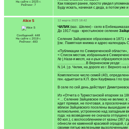
На сайте с 2025 г.
Как говорил ранее, просто увидел упоминан
Рейтинг: 7
Буду искать, начиная с деда, а потом уже 
Alice S
12 марта 2025 18:42
ЧИЛИК
(каз.:
Шелек
) - село в Енбекшиказа
До 1917 года - крестьянское селение
Зайц
Сообщений: 448
На сайте с 2019 г.
Селение Зайцевское образовано в 1871 г. 
Рейтинг: 483
[см.: Памятная книжка и адрес-календарь Се
«Публикации по Семиреченской области», №
< Список местам, избранным в Семиреченс
№ | Назв-я мест, на к-рых образуются се
.................................В Верненском уезде: .............
N.14. | р. Чилик, на дороге из г. Верного на И
..................................................................................
Комплектное число семей (40), определенн
ген.-адьютанта К.П. фон Кауфмана I по граж
В селе по сей день действует Димитриевска
Из «Отчета о Туркестанской епархии за 1885
< ... Селение Зайцевское пока не велико: в
идет прямая, не почтовая, а проселочная 
вблизи Зайцевского поселены вышедшие из
колокольнею, устроенною над западным вх
года: на возведение ее сначала отпущено п
60 коп.), с воспособлением от казны (367 
обнесли ее каменной красивой оградой, с
своими пятью железными вызолоченными к