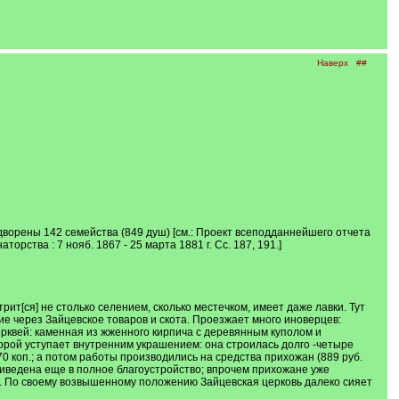
Наверх
##
одворены 142 семейства (849 душ) [см.: Проект всеподданнейшего отчета
рства : 7 нояб. 1867 - 25 марта 1881 г. Сс. 187, 191.]
трит[ся] не столько селением, сколько местечком, имеет даже лавки. Тут
ние через Зайцевское товаров и скота. Проезжает много иноверцев:
рквей: каменная из жженного кирпича с деревянным куполом и
орой уступает внутренним украшением: она строилась долго -четыре
70 коп.; а потом работы производились на средства прихожан (889 руб.
е приведена еще в полное благоустройство; впрочем прихожане уже
и. По своему возвышенному положению Зайцевская церковь далеко сияет