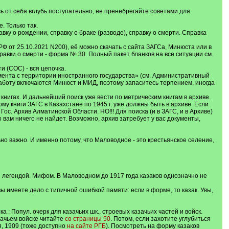
ь от себя вглубь поступательно, не пренебрегайте советами для
 Только так.
ку о рождении, справку о браке (разводе), справку о смерти. Справка
Ф от 25.10.2021 N200), её можно скачать с сайта ЗАГСа, Минюста или в
равки о смерти - форма № 30. Полный пакет бланков на все ситуации см.
и (СОС) - вся цепочка.
кумента с территории иностранного государства» (см. Административный
 работу включаются Минюст и МИД, поэтому запаситесь терпением, иногда
книгах. И дальнейший поиск уже вести по метрическим книгам в архиве.
му книги ЗАГС в Казахстане по 1945 г. уже должны быть в архиве. Если
ос. Архив Алматинской Области. НО!!! Для поиска (и в ЗАГС, и в Архиве)
о вам ничего не найдет. Возможно, архив затребует у вас документы,
но важно. И именно потому, что Маловодное - это крестьянское селение,
ся легендой. Мифом. В Маловодном до 1917 года казаков однозначно не
ы имеете дело с типичной ошибкой памяти: если в форме, то казак. Увы,
а : Попул. очерк для казачьих шк., строевых казачьих частей и войск.
азачьем войске читайте
со страницы 50
. Потом, если захотите углубиться
ия, 1909 (тоже доступно
на сайте РГБ
). Посмотреть на форму казаков