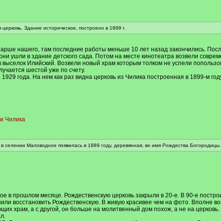
 церковь. Здание историческое, построено в 1899 г.
тарше нашего, там последние работы меньше 10 лет назад закончились. После
и они ушли в здание детского сада. Потом на месте кинотеатра возвели сов
и в выселок Илийский. Возвели новый храм которым толком не успели попользо
лучается шестой уже по счету.
1929 года. На нем как раз видна церковь из Чилика построенная в 1899-м году
и Чилика
) в селении Маловодное появилась в 1889 году, деревянная, во имя Рождества Богородицы.
е в прошлом месяце. Рождественскую церковь закрыли в 20-е. В 90-е построи
шили восстановить Рождественскую. В живую красивее чем на фото. Вполне во
их храм, а с другой, он больше на молитвенный дом похож, а не на церковь. 
л.