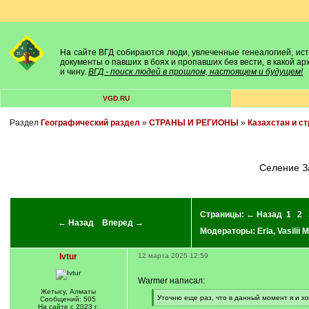
На сайте ВГД собираются люди, увлеченные генеалогией, исто
документы о павших в боях и пропавших без вести, в какой а
и чину.
ВГД - поиск людей в прошлом, настоящем и будущем!
VGD.RU
Раздел
Географический раздел
»
СТРАНЫ И РЕГИОНЫ
»
Казахстан и с
Селение 
Страницы:
← Назад
1
2
← Назад
Вперед →
Модераторы:
Erla
,
Vasilii 
Ivtur
12 марта 2025 12:59
Warmer написал:
Жетысу, Алматы
[
Уточню еще раз, что в данный момент я и хо
Сообщений: 505
q
[
На сайте с 2023 г.