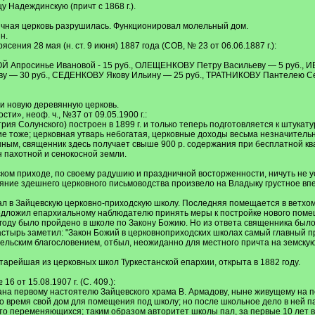
у Надеждинскую (причт с 1868 г.).
пичная церковь разрушилась. Функционировал молельный дом.
н.
ения 28 мая (н. ст. 9 июня) 1887 года (СОВ, № 23 от 06.06.1887 г.):
ОЙ Апросинье Ивановой - 15 руб., ОЛЕЩЕНКОВУ Петру Васильеву — 5 руб.,
ву — 30 руб., СЕДЕНКОВУ Якову Ильину — 25 руб., ТРАТНИКОВУ Пантелею С
ли новую деревянную церковь.
и», неоф. ч., №37 от 09.05.1900 г.:
трия Солунского) построен в 1899 г. и только теперь подготовляется к штукат
ие тоже; церковная утварь небогатая, церковные доходы весьма незначител
м, священник здесь получает свыше 900 р. содержания при бесплатной кварт
 пахотной и сенокосной земли.
ком приходе, по своему радушию и праздничной восторженности, ничуть не у
яние здешнего церковного письмоводства произвело на Владыку грустное вп
л в Зайцевскую церковно-приходскую школу. Последняя помещается в ветхом,
редложил епархиальному наблюдателю принять меры к постройке нового поме
 году было пройдено в школе по Закону Божию. Но из ответа священника было 
стырь заметил: "Закон Божий в церковноприходских школах самый главный пр
тельским благословением, отбыл, неожиданно для местного причта на земскую
тарейшая из церковных школ Туркестанской епархии, открыта в 1882 году.
 от 15.08.1907 г. (С. 409.):
ана первому настоятелю Зайцевского храма В. Армадову, ныне живущему на п
о время свой дом для помещения под школу; но после школьное дело в ней па
то переменяющихся; таким образом авторитет школы пал, за первые 10 лет в 