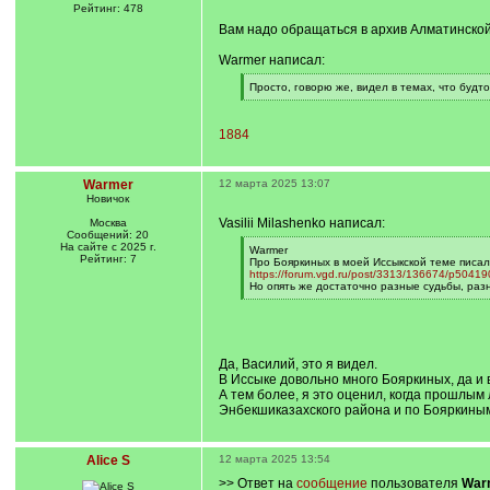
]
/
Рейтинг: 478
q
Вам надо обращаться в архив Алматинской
]
Warmer написал:
[
Просто, говорю же, видел в темах, что будт
q
[
]
/
q
1884
]
Warmer
12 марта 2025 13:07
Новичок
Vasilii Milashenko написал:
Москва
Сообщений: 20
На сайте с 2025 г.
[
Warmer
Рейтинг: 7
q
Про Бояркиных в моей Иссыкской теме писал
]
https://forum.vgd.ru/post/3313/136674/p504
Но опять же достаточно разные судьбы, раз
[
/
q
]
Да, Василий, это я видел.
В Иссыке довольно много Бояркиных, да и
А тем более, я это оценил, когда прошлым
Энбекшиказахского района и по Бояркиным
Alice S
12 марта 2025 13:54
>> Ответ на
сообщение
пользователя
War