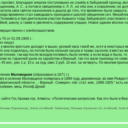
 просвет, благодаря энергии поступивших на службу в Зайцевский приход, мо
енника, А. С., а потом и священника о. Л. Л., но оба они, к сожалению, не д
ратила свое святое назначение и дошла до того, что временно была закрыта. 
когда временно стал заведывать приходом и школой священник сел. Михайлов
. Полиевкта и при деятельном участии бывшего тогда Зайцевского участкового
кой, школу, а также и увеличить cодержание учащих. Новое здание вполне с
имущественно с хлебопашеством.
0 от 01.09.1905 г.:
го пишут.
 многих крестьян доходит и выше; урожай овса такой же, хотя в некоторых ме
го она поднялась, но потом была сильная засуха и травы засохли; в местах ж
и плохие, так как после всходов поливать было нечем, а если вода и была, т
огие из таранчей ушли на заработки в Верный, так что жали пшеницу по семи 
45 коп.; рис 1 р. 10 к. за пуд; овес 2 руб. 10 коп. за четверть. По многим при
селение
Маловодное
(образовано в 1871 г.).
му) в селении Маловодное появилась в 1889 году, деревянная, во имя Рождес
реченской области... - Верный : Семиреч. обл. стат. ком., 1898-1905." есть 
 Бояркин, мещ. Иосиф Духай.
 сайте Гос.Архива гор. Алматы: «Политические репрессии. Как это было в Вер
Ткаченко (Харьковская), Зяблов (Алтайский; Тамбовская), Мезенцев (Орловская губ; Алтайский), Зогин 