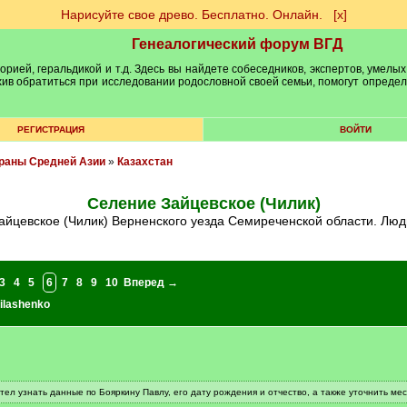
Нарисуйте свое древо. Бесплатно. Онлайн.
[х]
Генеалогический форум ВГД
рией, геральдикой и т.д. Здесь вы найдете собеседников, экспертов, умелых
рхив обратиться при исследовании родословной своей семьи, помогут опреде
РЕГИСТРАЦИЯ
ВОЙТИ
траны Средней Азии
»
Казахстан
Селение Зайцевское (Чилик)
Зайцевское (Чилик) Верненского уезда Семиреченской области. Люд
3
4
5
6
7
8
9
10
Вперед →
Milashenko
тел узнать данные по Бояркину Павлу, его дату рождения и отчество, а также уточнить ме