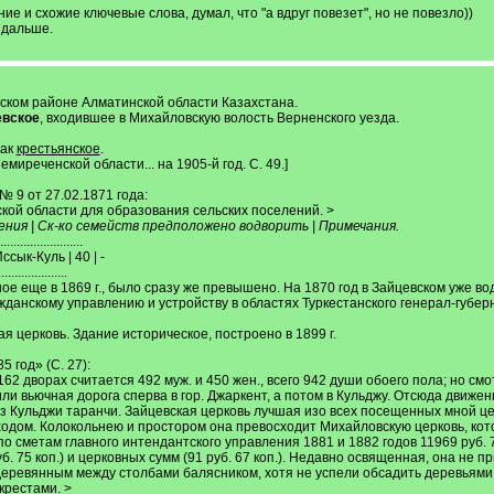
ие и схожие ключевые слова, думал, что "а вдруг повезет", но не повезло))
и дальше.
хском районе Алматинской области Казахстана.
евское
, входившее в Михайловскую волость Верненского уезда.
как
крестьянское
.
миреченской области... на 1905-й год. С. 49.]
 9 от 27.02.1871 года:
кой области для образования сельских поселений. >
ления | Ск-ко семейств предположено водворить | Примечания.
.....................
ссык-Куль | 40 | -
.....................
ое еще в 1869 г., было сразу же превышено. На 1870 год в Зайцевском уже в
данскому управлению и устройству в областях Туркестанского генерал-губернато
я церковь. Здание историческое, построено в 1899 г.
 год» (С. 27):
 162 дворах считается 492 муж. и 450 жен., всего 942 души обоего пола; но смо
или вьючная дорога сперва в гор. Джаркент, а потом в Кульджу. Отсюда движе
 Кульджи таранчи. Зайцевская церковь лучшая изо всех посещенных мной це
одом. Колокольнею и простором она превосходит Михайловскую церковь, кот
о сметам главного интендантского управления 1881 и 1882 годов 11969 руб. 
руб. 75 коп.) и церковных сумм (91 руб. 67 коп.). Недавно освященная, она н
 деревянным между столбами балясником, хотя не успели обсадить деревьям
рестами. >