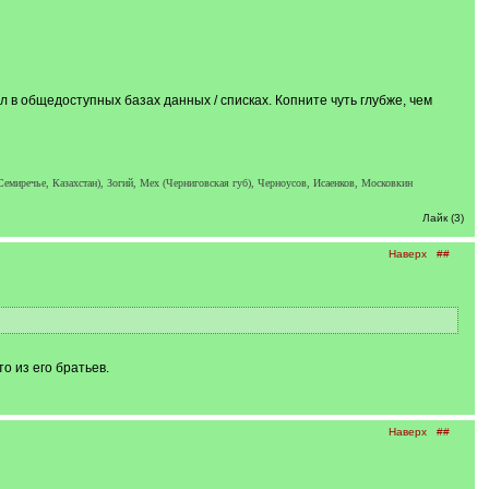
 в общедоступных базах данных / списках. Копните чуть глубже, чем
(Семиречье, Казахстан), Зогий, Мех (Черниговская губ), Черноусов, Исаенков, Московкин
Лайк (3)
Наверх
##
о из его братьев.
Наверх
##