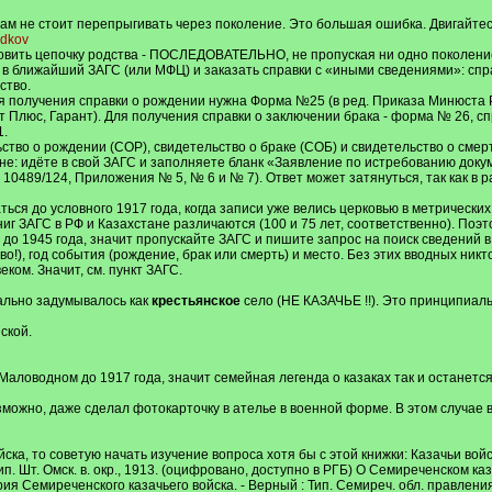
вам не стоит перепрыгивать через поколение. Это большая ошибка. Двигайтес
edkov
новить цепочку родства - ПОСЛЕДОВАТЕЛЬНО, не пропуская ни одно поколение.
 в ближайший ЗАГС (или МФЦ) и заказать справки с «иными сведениями»: справ
ство.
я получения справки о рождении нужна Форма №25 (в ред. Приказа Минюста Р
 Плюс, Гарант). Для получения справки о заключении брака - форма № 26, сп
1.
ство о рождении (СОР), свидетельство о браке (СОБ) и свидетельство о смерт
стране: идёте в свой ЗАГС и заполняете бланк «Заявление по истребованию до
10489/124, Приложения № 5, № 6 и № 7). Ответ может затянуться, так как в
ся до условного 1917 года, когда записи уже велись церковью в метрических 
иг ЗАГС в РФ и Казахстане различаются (100 и 75 лет, соответственно). Поэто
о 1945 года, значит пропускайте ЗАГС и пишите запрос на поиск сведений в Г
!), год события (рождение, брак или смерть) и место. Без этих вводных никт
ом. Значит, см. пункт ЗАГС.
ально задумывалось как
крестьянское
село (НЕ КАЗАЧЬЕ !!). Это принципиаль
ской.
 Маловодном до 1917 года, значит семейная легенда о казаках так и останет
можно, даже сделал фотокарточку в ателье в военной форме. В этом случае в
ка, то советую начать изучение вопроса хотя бы с этой книжки: Казачьи войск
тип. Шт. Омск. в. окр., 1913. (оцифровано, доступно в РГБ) О Семиреченском к
ория Семиреченского казачьего войска. - Верный : Тип. Семиреч. обл. правлен