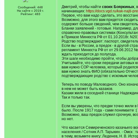
Дмитрий, чтобы найти
своих Бояркиных
, 
Сообщений: 448
На сайте с 2019 г.
начинающих:
https://docs.vgd.ru/kak-najti-pr
Рейтинг: 483
Первое, что вам надо сделать, это восста
Возможно, для этого вам придется сходить
содержит больше сведений, чем свидетель
Бланки заявлений - готовые. Например, дл
справочно-правовых системах (Консультант
в Приказе Минюста РФ от 01.10.2018г. N20
Родство подтверждают: паспорт, свидетель
Если вы - в России, а предок - в другой 
регламент Минюста РФ от от 29.06.2012 № 
ждать приходится до полугода.
Эти шаги необходимо пройти, чтобы добрать
Учитывайте, что сроки передачи актовых кн
вам нужно СОР человека, который родился д
вам нужно знать ФИО (обязательно Отчество
подтверждающие родство с искомым человек
Теперь по поводу Маловодного. Оно изнач
в нем не может быть казаков.
Казаки жили в соседней станице Надеждин
Так и только так.
Если вы уверены, что предки точно жили в
было. После 1917 года - сами понимаете :(
Возможно, ваш предок служил срочную, воз
но нет.
Что касается Семиреченского казачьего войс
населения / Сотник А.П. Тарыкин. - Омск : 
в тему, возьмите книгу: Леденев, Н. В. Ист