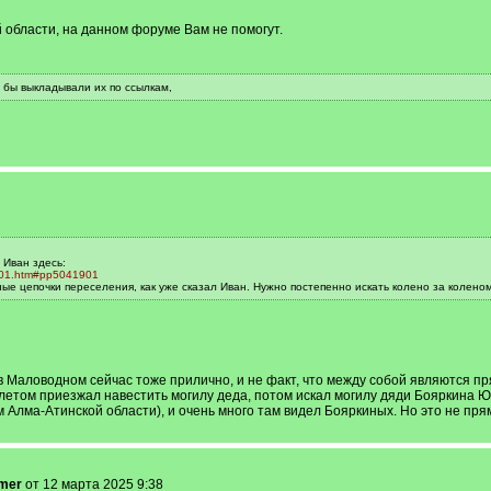
 области, на данном форуме Вам не помогут.
о бы выкладывали их по ссылкам,
 Иван здесь:
1901.htm#pp5041901
ные цепочки переселения, как уже сказал Иван. Нужно постепенно искать колено за колено
 в Маловодном сейчас тоже прилично, и не факт, что между собой являются п
 летом приезжал навестить могилу деда, потом искал могилу дяди Бояркина 
 Алма-Атинской области), и очень много там видел Бояркиных. Но это не пр
mer
от 12 марта 2025 9:38