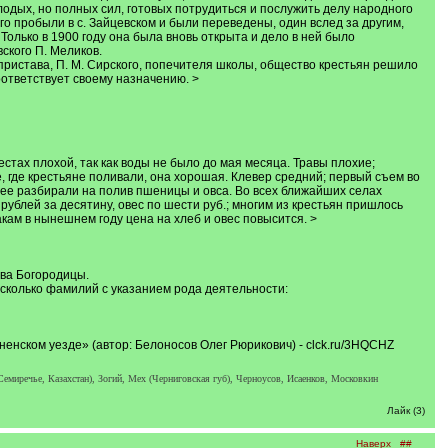
лодых, но полных сил, готовых потрудиться и послужить делу народного
олго пробыли в с. Зайцевском и были переведены, один вслед за другим,
Только в 1900 году она была вновь открыта и дело в ней было
ского П. Меликов.
 пристава, П. М. Сирского, попечителя школы, общество крестьян решило
оответствует своему назначению. >
стах плохой, так как воды не было до мая месяца. Травы плохие;
е, где крестьяне поливали, она хорошая. Клевер средний; первый съем во
о ее разбирали на полив пшеницы и овса. Во всех ближайших селах
рублей за десятину, овес по шести руб.; многим из крестьян пришлось
знакам в нынешнем году цена на хлеб и овес повысится. >
тва Богородицы.
несколько фамилий с указанием рода деятельности:
ненском уезде» (автор: Белоносов Олег Рюрикович) - clck.ru/3HQCHZ
(Семиречье, Казахстан), Зогий, Мех (Черниговская губ), Черноусов, Исаенков, Московкин
Лайк (3)
Наверх
##