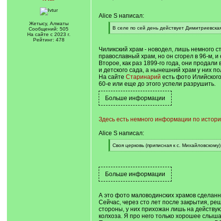
Alice S написал:
Жетысу, Алматы
[
В селе по сей день действует Димитриевская
Сообщений: 505
q
[
На сайте с 2023 г.
]
/
Рейтинг: 478
q
Чиликский храм - новодел, лишь немного с
]
православный храм, но он сгорел в 96-м, 
Второе, как раз 1899-го года, они продал
и детского сада, а нынешний храм у них по
На сайте
Старинарий
есть фото Илийского 
60-е или еще до этого успели разрушить.
Здесь есть немного информации по истори
Alice S написал:
[
Своя церковь (приписная к с. Михайловскому
q
[
]
/
q
]
А это фото маловодинских храмов сделанно
Сейчас, через сто лет после закрытия, ре
стороны, у них прихожан лишь на действующ
колхоза. Я про него только хорошее слыша