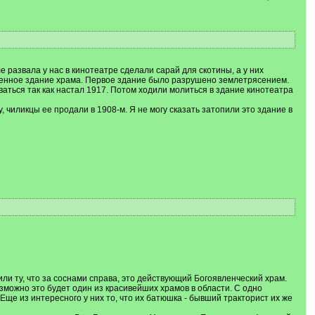
 развала у нас в кинотеатре сделали сарай для скотины, а у них
ременное здание храма. Первое здание было разрушено землетрясением.
ваться так как настал 1917. Потом ходили молиться в здание кинотеатра
, чиликцы ее продали в 1908-м. Я не могу сказать затопили это здание в
ли ту, что за соснами справа, это действующий Богоявленческий храм.
зможно это будет один из красивейших храмов в области. С одно
Еще из интересного у них то, что их батюшка - бывший тракторист их же