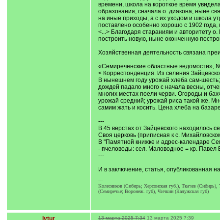
времени, школа на короткое время увидела
образования, сначала о. диакона, ныне свящ
на иные приходы, а с их уходом и школа ут
поставлено особенно хорошо с 1902 года, 
<...> Благодаря стараниям и авторитету о
построить новую, ныне оконченную построй
Хозяйственная деятельность связана пре
«Семиреченские областные ведомости», № 7
< Корреспонденция. Из селения Зайцевско
В нынешнем году урожай хлеба сам-шесть; у
дождей падало много с начала весны, отче
многих местах поели черви. Огороды и бахч
урожай средний; урожай риса такой же. Мн
самим жать и косить. Цена хлеба на базаре 
---
В 45 верстах от Зайцевского находилось 
Своя церковь (приписная к с. Михайловско
В "Памятной книжке и адрес-календаре Семи
- пчеловоды: сел. Маловодное = кр. Павел
---
И в заключение, статья, опубликованная на
---
Колесников (Сибирь; Херсонская губ.), Ткачев (Сибирь), 
(Семиречье; Воронеж. губ), Чичкин (Калужская губ)
Ivtur
13 марта 2025 7:34
13 марта 2025 7:39