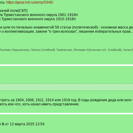
есь:
https://gwar.mil.ru/army/3346/
зачий полк(СКП)
к Туркестанского военного округа.1901-1918гг
 Туркестанского военного округа 1910-1918гг
и шли по печально-знаменитой 58 статье (политической) - основная масса дел
о коллективизации, законе "о трех колосках", лишении избирательных прав...
Ткаченко (Харьковская), Зяблов (Алтайский; Тамбовская), Мезенцев (Орловская губ; Алтайский), Зогин 
реть за 1904, 1906, 1911, 1914 или 1918 год. В годы рождения деда или кого-т
 хоть кое-что, хоть начал иметь представление.
e S
от 12 марта 2025 13:54