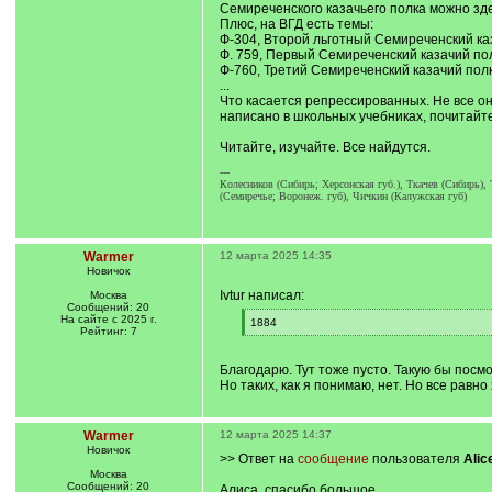
Семиреченского казачьего полка можно зд
Плюс, на ВГД есть темы:
Ф-304, Второй льготный Семиреченский ка
Ф. 759, Первый Семиреченский казачий пол
Ф-760, Третий Семиреченский казачий полк
...
Что касается репрессированных. Не все он
написано в школьных учебниках, почитайте 
Читайте, изучайте. Все найдутся.
---
Колесников (Сибирь; Херсонская губ.), Ткачев (Сибирь), 
(Семиречье; Воронеж. губ), Чичкин (Калужская губ)
Warmer
12 марта 2025 14:35
Новичок
Ivtur написал:
Москва
Сообщений: 20
На сайте с 2025 г.
[
1884
Рейтинг: 7
q
[
]
/
q
Благодарю. Тут тоже пусто. Такую бы посмот
]
Но таких, как я понимаю, нет. Но все равно
Warmer
12 марта 2025 14:37
Новичок
>> Ответ на
сообщение
пользователя
Alic
Москва
Сообщений: 20
Алиса, спасибо большое.