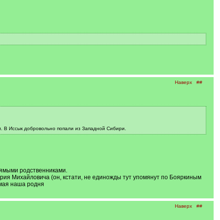
Наверх
##
м. В Иссык добровольно попали из Западной Сибири.
рямыми родственниками.
Юрия Михайловича (он, кстати, не единожды тут упомянут по Бояркиным
ямая наша родня
Наверх
##