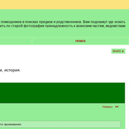
 помощников в поисках предков и родственников. Вам подскажут где искать
лить по старой фотографии принадлежность к воинским частям, ведомствам
ПОИСК
ВНИЗ ⇊
и, история.
Наверх
##
сто проживания.