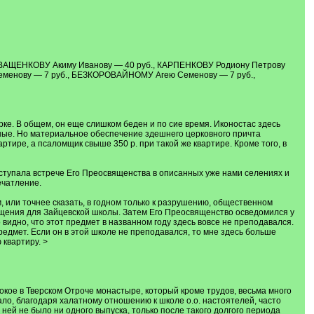
 ИВАЩЕНКОВУ Акиму Иванову — 40 руб., КАРПЕНКОВУ Родиону Петрову
еменову — 7 руб., БЕЗКОРОВАЙНОМУ Агею Семенову — 7 руб.,
урке. В общем, он еще слишком беден и по сиe время. Иконостас здесь
ьные. Но материальное обеспечение здешнего церковного причта
ире, а псаломщик свыше 350 р. при такой же квартире. Кроме того, в
ступала встрече Его Преосвященства в описанных уже нами селениях и
ечатление.
 или точнее сказать, в годном только к разрушению, общественном
щения для Зайцевской школы. Затем Его Преосвященство осведомился у
видно, что этот предмет в названном году здесь вовсе не преподавался.
едмет. Если он в этой школе не преподавался, то мне здесь больше
 квартиру. >
окое в Тверском Отроче монастыре, который кроме трудов, весьма много
ло, благодаря халатному отношению к школе о.о. настоятелей, часто
ней не было ни одного выпуска, только после такого долгого периода