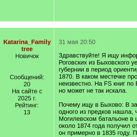
Katarina_Family
31 мая 20:50
tree
Здравствуйте! Я ищу инф
Новичок
Роговских из Быховского у
губернии в период ориенти
1870. В каком местечке пр
Сообщений:
неизвестно. На FS книг по
20
но может не так искала.
На сайте с
2025 г.
Почему ищу в Быхово: В за
Рейтинг:
одного из предков нашла, 
13
Могилевском батальоне в 
около 1874 года получил о
он примерно в 1835 году. 