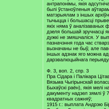
антрапонімы, якія адсутніч
былі ўстаноўленыя аўтара
матэрыялам з іншых архіўн
тычыцца і большасці прыве
якіх няма ў аналізаваных 
дзеля большай зручнасці я
дужкі не змяшчаліся. У вы
пазначэння года час ствар
вызначаны не быў, але пав
іншых адзнак яго можна ад
дарэвалюцыйнага перыяду
Ф. 3, воп. 2, спр. 3
Пра Сідара і Палікара Ціта
Вязьма Чыгірынскай воласц
Быхаўскі раён), якія мелі 
дакументу надзел зямлі ў 7
квадратных сажняў;
1915 г.: выплата Андрэю Бі