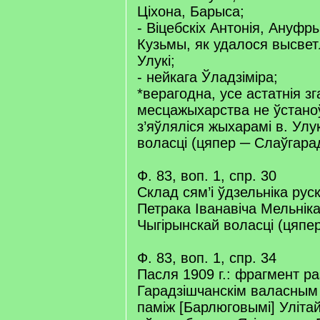
Ціхона, Барыса;
- Віцебскіх Антонія, Ануфры
Кузьмы, як удалося высветл
Улукі;
- нейкага Ўладзіміра;
*верагодна, усе астатнія з
месцажыхарства не ўстано
з’яўляліся жыхарамі в. Улу
воласці (цяпер ─ Слаўгарад
Ф. 83, воп. 1, спр. 30
Склад сям’і ўдзельніка ру
Петрака Іванавіча Мельніка
Чыгірынскай воласці (цяпер
Ф. 83, воп. 1, спр. 34
Пасля 1909 г.: фрагмент р
Гарадзішчанскім валасным
паміж [Барлюговымі] Улітай