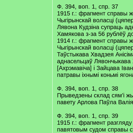
Ф. 394, воп. 1, спр. 37
1915 г.: фрагмент справы 
Чыгірынскай воласці (цяпер
Лявона Кудзіна супраць а
Хамякова з-за 56 рублёў до
1914 г.: фрагмент справы 
Чыгірынскай воласці (цяпер
Таўстыкава Хвадзея Анісім
аднасельцаў Лявончыкава
[Ахрэмавіча] і Зайцава Іван
патравы іхнымі коньмі яго
Ф. 394, воп. 1, спр. 38
Прыведзены склад сям’і ж
павету Арлова Паўла Валія
Ф. 394, воп. 1, спр. 39
1915 г.: фрагмент разгляду
павятовым судом справы с