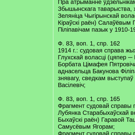
Пра атрыманне ўдзельнікам
Збышынскага таварыства, 
Зеляніца Чыгірынскай вола
Кіраўскі раён) Салаўёвым
Піліпавічам пазык у 1910-19
Ф. 83, воп. 1, спр. 162
1914 г.: судовая справа жы
Глухскай воласці (цяпер ─ 
Борбата Цімафея Пятровіч
аднасельца Бакунова Філіп
знявагу, сведкам выступаў
Васілевіч;
Ф. 83, воп. 1, спр. 165
Фрагмент судовай справы п
Лубянка Старабыхаўскай во
Быхаўскі раён) Гаравой Та
Самусёвым Ягорам;
Фрагмент судовай справы 