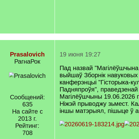
Prasalovich
19 июня 19:27
РагнаРок
Пад назвай "Магілёўшчына.
выйшаў Зборнік навуковых
канферэнцыі "Гісторыка-ку
Падняпроўя", праведзенай 
Магілёўшчыны 19.06.2026 г
Сообщений:
Ніжэй прыводжу зьмест. Калі
635
іншы матэрыял, пішыце ў а
На сайте с
2013 г.
Рейтинг:
708