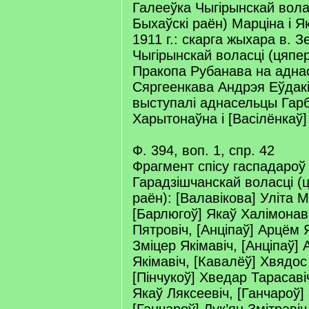
Галееўка Чыгірынскай вола
Быхаўскі раён) Марціна і 
1911 г.: скарга жыхара в. З
Чыгірынскай воласці (цяпер
Пракопа Рубанава на адна
Сяргеенкава Андрэя Еўдакі
выступалі аднасельцы Гар
Харытонаўна і [Васілёнкаў]
Ф. 394, воп. 1, спр. 42
Фрагмент спісу гаспадароў
Гарадзішчанскай воласці (ц
раён): [Валавікова] Уліта 
[Барлюгоў] Якаў Халімонаві
Пятровіч, [Анціпаў] Арцём Я
Зміцер Якімавіч, [Анціпаў]
Якімавіч, [Кавалёў] Хвядос
[Пінчукоў] Хведар Тарасавіч
Якаў Ляксеевіч, [Ганчароў]