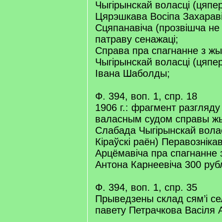
Чыгірынскай воласці (цяпер
Цярэшкава Восіпа Захараві
Сцяпанавіча (прозвішча не
патраву сенажаці;
Справа пра спагнанне з жы
Чыгірынскай воласці (цяпер
Івана Шаболды;
Ф. 394, воп. 1, спр. 18
1906 г.: фрагмент разгляду
валасным судом справы жы
Слабада Чыгірынскай волас
Кіраўскі раён) Перавозніка
Арцёмавіча пра спагнанне 
Антона Карнеевіча 300 руб
Ф. 394, воп. 1, спр. 35
Прыведзены склад сям’і се
павету Петрачкова Васіля 