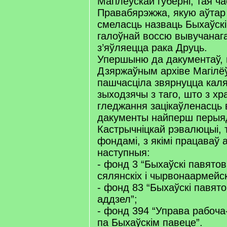
Магілёўскай губерні, тая ч
Правабярэжжа, якую аўтар 
смеласць назваць Быхаўск
галоўнай воссю вывучанаг
з’яўляецца рака Друць.
Упершыню да дакументаў, 
Дзяржаўным архіве Магілёў
пашчасціла звярнуцца каля
зыходзячы з таго, што з хр
гледжання зацікаўленасць 
дакументы найперш перыя
Кастрычніцкай рэвалюцыі, 
фондамі, з якімі працаваў 
наступныя:
- фонд 3 “Быхаўскі павято
сялянскіх і чырвонаармейск
- фонд 83 “Быхаўскі павят
аддзел”;
- фонд 394 “Управа рабоча
па Быхаўскім павеце”.