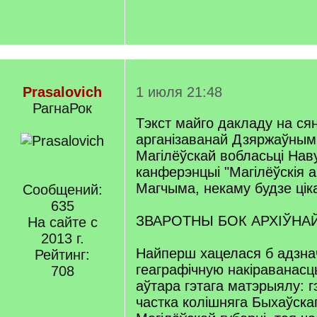
Prasalovich
1 июля 21:48
РагнаРок
Тэкст майго дакладу на ся
арганізаванай Дзяржаўным
Магілёўскай вобласьці Нав
канферэнцыі "Магілёўскія а
Магчыма, некаму будзе цік
Сообщений:
635
ЗВАРОТНЫ БОК АРХІЎНА
На сайте с
2013 г.
Найперш хацелася б адзна
Рейтинг:
геаграфічную накіраванас
708
аўтара гэтага матэрыялу: г
частка колішняга Быхаўска