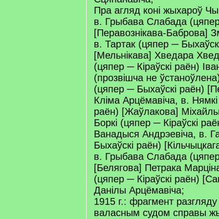
Пра агляд коні жыхароў Чы
в. Грыбава Слабада (цяпер 
[Перавознікава-Баброва] З
в. Тартак (цяпер ─ Быхаўск
[Мельнікава] Хведара Хведа
(цяпер ─ Кіраўскі раён) Іва
(прозвішча не ўстаноўлена)
(цяпер ─ Быхаўскі раён) [П
Кліма Арцёмавіча, в. Нямкі
раён) [Жаўлакова] Міхайлы
Боркі (цяпер ─ Кіраўскі раё
Ванадыся Андрэевіча, в. Г
Быхаўскі раён) [Кільчыцкага
в. Грыбава Слабада (цяпер 
[Белягова] Петрака Марціна
(цяпер ─ Кіраўскі раён) [С
Данілы Арцёмавіча;
1915 г.: фрагмент разгляду
валасным судом справы жы