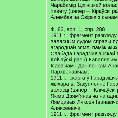
Чарабамір Ціхініцкай волас
павету (цяпер ─ Кіраўскі р
Алембавіча Свірка з сынам
Ф. 83, воп. 1, спр. 288
1911 г.: фрагмент разгляду
валасным судом справы пр
агароднай зямлі паміж жых
Слабада Гарадзішчанскай в
Клічаўскі раён) Кавалёвым
Ісаевічам і Данілёнкам Ан
Пархвенавічам;
1911 г.: скарга ў Гарадзішч
жыхара в. Закупленне Гар
воласці (цяпер ─ Клічаўскі
Якіма Дзям’янавіча на адн
Лямцавых Ляксея Іванавіча
Аляксеевіча;
1911 г.: фрагмент разгляду