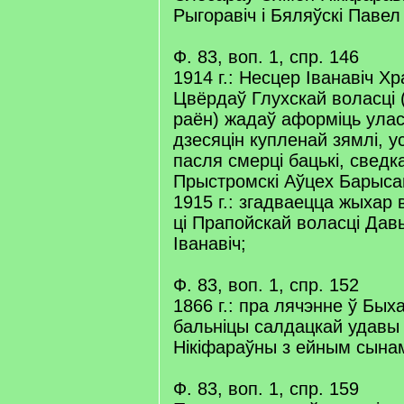
Рыгоравіч і Бяляўскі Павел
Ф. 83, воп. 1, спр. 146
1914 г.: Несцер Іванавіч Хр
Цвёрдаў Глухскай воласці 
раён) жадаў аформіць улас
дзесяцін купленай зямлі, 
пасля смерці бацькі, свед
Прыстромскі Аўцех Барысав
1915 г.: згадваецца жыхар 
ці Прапойскай воласці Дав
Іванавіч;
Ф. 83, воп. 1, спр. 152
1866 г.: пра лячэнне ў Бых
бальніцы салдацкай удавы 
Нікіфараўны з ейным сына
Ф. 83, воп. 1, спр. 159