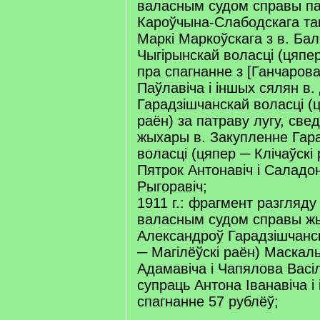
валасным судом справы п
Кароўчына-Слабодскага та
Маркі Маркоўскага з в. Ба
Чыгірынскай воласці (цяпер
пра спагнанне з [Ганчарова
Паўлавіча і іншых сялян в
Гарадзішчанскай воласці (ц
раён) за патраву лугу, све
жыхары в. Закупленне Гар
воласці (цяпер ─ Клічаўскі
Пятрок Антонавіч і Саладо
Рыгоравіч;
1911 г.: фрагмент разгляду
валасным судом справы жы
Александроў Гарадзішчанск
─ Магілёўскі раён) Маскал
Адамавіча і Чапялова Васіл
супраць Антона Іванавіча і
спагнанне 57 рублёў;