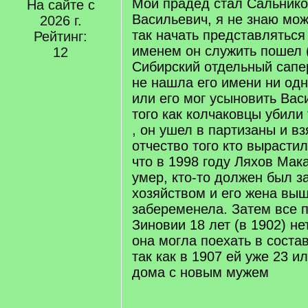
Мой прадед стал Сальник
На сайте с
Васильевич, я не знаю мо
2026 г.
так начать представляться
Рейтинг:
именем он служить пошел (
12
Сибирский отдельный сапе
не нашла его имени ни одн
или его мог усыновить Вас
того как колчаковцы убили 
, он ушел в партизаны и в
отчество того кто вырастил
что в 1998 году Ляхов Мак
умер, кто-то должен был з
хозяйством и его жена выш
забеременела. Затем все 
Зиновии 18 лет (в 1902) не
она могла поехать в соста
так как в 1907 ей уже 23 и
дома с новым мужем