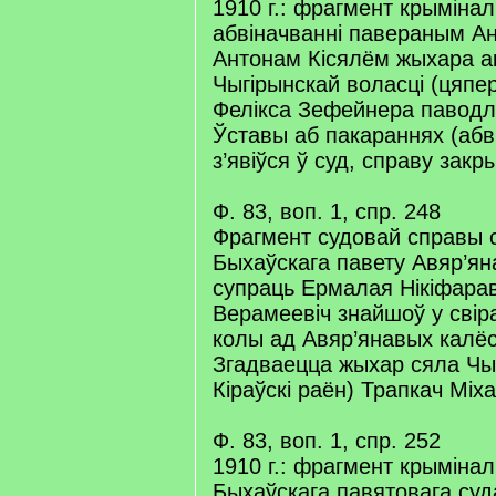
1910 г.: фрагмент крыміна
абвіначванні павераным Ан
Антонам Кісялём жыхара а
Чыгірынскай воласці (цяпер
Фелікса Зефейнера паводл
Ўставы аб пакараннях (абв
з’явіўся ў суд, справу закры
Ф. 83, воп. 1, спр. 248
Фрагмент судовай справы 
Быхаўскага павету Авяр’ян
супраць Ермалая Нікіфарав
Верамеевіч знайшоў у свір
колы ад Авяр’янавых калёс
Згадваецца жыхар сяла Чы
Кіраўскі раён) Трапкач Міх
Ф. 83, воп. 1, спр. 252
1910 г.: фрагмент крыміна
Быхаўскага павятовага суд