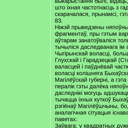
выкарыстання былі, відаць, 
што іхная частотнасць з га
скарачалася, прынамсі, гэ
83.
Ніжэй прыведзены няпоўны 
фрагментаў, пры гэтым вар
аўтарам занатоўваліся тольк
тычыліся даследванага ім ар
Чыгірынскай воласці, боль
Глухскай і Гарадзецкай (С
валасцей і паўднёвай част
воласці колішняга Быхаўск
Магілёўскай губерні, а гэт
пералік гэты далёка няпоў
даследнікі могуць адшукац
тычацца іхных куткоў Быха
рэгіёнаў Магілёўшчыны, бо
аналагічная сітуацыя існав
паветах:
Заўвага: у квадратных ду