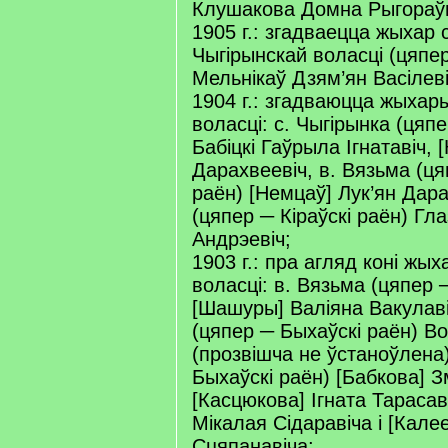
Клушакова Домна Рыгораў
1905 г.: згадваецца жыхар
Чыгірынскай воласці (цяпер
Мельнікаў Дзям’ян Васілеві
1904 г.: згадваюцца жыхар
воласці: с. Чыгірынка (цяпе
Бабіцкі Гаўрыла Ігнатавіч, 
Дарахвеевіч, в. Вязьма (ця
раён) [Немцаў] Лук’ян Дара
(цяпер ─ Кіраўскі раён) Гл
Андрэевіч;
1903 г.: пра агляд коні жы
воласці: в. Вязьма (цяпер 
[Шашуры] Валіяна Вакулаві
(цяпер ─ Быхаўскі раён) Во
(прозвішча не ўстаноўлена)
Быхаўскі раён) [Бабкова] З
[Касцюкова] Ігната Тарасав
Мікалая Сідаравіча і [Кале
Сцяпанавіча;