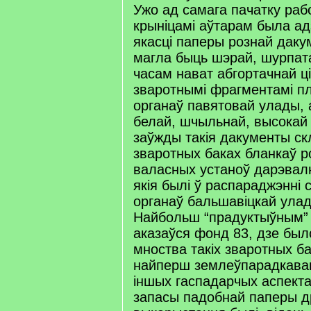
Ужо ад самага пачатку раб
крыніцамі аўтарам была ад
якасці паперы рознай даку
магла быць шэрай, шурпат
часам нават абгортачнай ці
зваротнымі фрагментамі пл
органаў павятовай улады, 
белай, шчыльнай, высокай 
заўжды такія дакументы ск
зваротных баках бланкаў р
валасных устаноў дарэвал
якія былі ў распараджэнні
органаў бальшавіцкай ула
Найбольш “прадуктыўным” 
аказаўся фонд 83, дзе бы
мноства такіх зваротных ба
найперш землеўпарадкаван
іншых гаспадарчых аспектаў
запасы падобнай паперы д