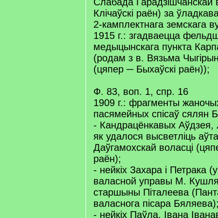
Слабада Гарадзішчанскай в
Клічаўскі раён) за ўладкав
2-камплектнага земскага в
1915 г.: згадваецца фельд
медыцынскага пункта Карп
(родам з в. Вязьма Чыгіры
(цяпер ─ Быхаўскі раён));
Ф. 83, воп. 1, спр. 16
1909 г.: фрагменты жаночы
пасямейных спісаў сялян Б
- Кандрацёнкавых Аўдзея, 
як удалося высветліць аўтар
Даўгамохскай воласці (цяп
раён);
- нейкіх Захара і Петрака (
валасной управы М. Кушля
старшыны Піталеева (Пант
валаснога пісара Бяляева)
- нейкіх Паўла, Івана Іванав