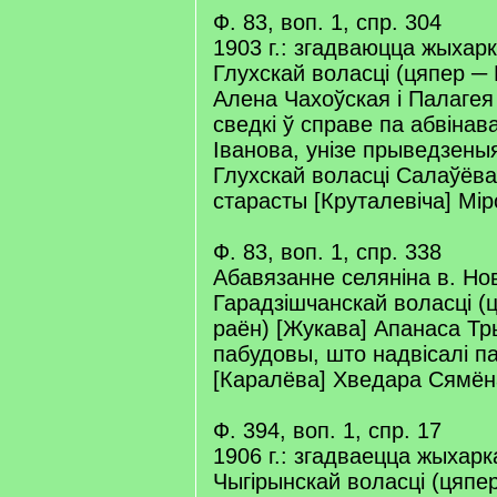
Ф. 83, воп. 1, спр. 304
1903 г.: згадваюцца жыхарк
Глухскай воласці (цяпер ─ 
Алена Чахоўская і Палагея
сведкі ў справе па абвіна
Іванова, унізе прыведзеныя
Глухскай воласці Салаўёва 
старасты [Круталевіча] Мір
Ф. 83, воп. 1, спр. 338
Абавязанне селяніна в. Н
Гарадзішчанскай воласці (ц
раён) [Жукава] Апанаса Тр
пабудовы, што надвісалі па
[Каралёва] Хведара Сямён
Ф. 394, воп. 1, спр. 17
1906 г.: згадваецца жыхарк
Чыгірынскай воласці (цяпер