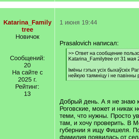
Katarina_Family
1 июня 19:44
tree
Новичок
Prasalovich написал:
[
>> Ответ на сообщение польз
Сообщений:
q
Katarina_Familytree от 31 мая 
]
20
Імёны гэтых усіх быхаўскіх Ра
На сайте с
нейкую таямніцу і не павінны
2025 г.
[
Рейтинг:
/
q
13
]
Добрый день. А я не знаю к
Роговские, может и никак 
теми, что нужны. Просто у
там, и хочу проверить. В 
губернии я ищу Фишеля. П
фамилия появилась от сел