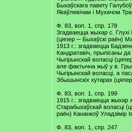
Быхаўскага павету Галубоў
Якаўлевічам і Мухачом Тр
Ф. 83, воп. 1, спр. 178
Згадваецца жыхар с. Глухі 
(цяпер ─ Быхаўскі раён) М
1913 г.: згадваецца Бадзен
Кандратавіч, прыпісаны да 
Чыгірынскай воласці (цяпер
але фактычна жыў у в. Гр
Чыгірынскай воласці, а пас
Збышынскіх хутарах (цяпер 
Ф. 83, воп. 1, спр. 199
1915 г.: згадваецца жыхар
Старабыхаўскай воласці (ц
раён) Кананкоў Уладзімір І
Ф. 83, воп. 1, спр. 247