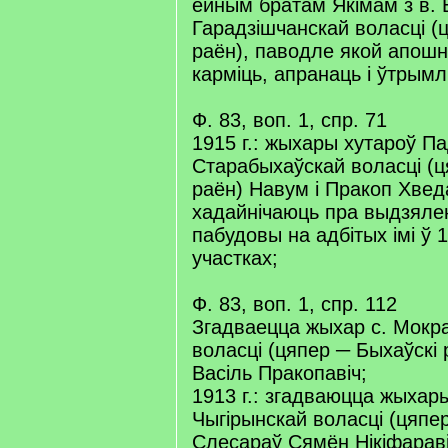
ейным братам Якімам з в.
Гарадзішчанскай воласці (ц
раён), паводле якой апошн
карміць, апранаць і ўтрымл
Ф. 83, воп. 1, спр. 71
1915 г.: жыхары хутароў П
Старабыхаўскай воласці (ц
раён) Навум і Пракоп Хве
хадайнічаюць пра выдзялен
пабудовы на адбітых імі ў 1
участках;
Ф. 83, воп. 1, спр. 112
Згадваецца жыхар с. Мокр
воласці (цяпер ─ Быхаўскі 
Васіль Пракопавіч;
1913 г.: згадваюцца жыха
Чыгірынскай воласці (цяпер
Слесараў Сямён Нікіфараві