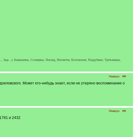
.., Зыр...), Камышевы, Солнцевы, Поклад, Носовичи, Козловские, Поддубные, Третьяковы,
Наверх
##
зиловского. Может кто-нибудь знает, если не утеряно воспоминание о
Наверх
##
1781 и 2432