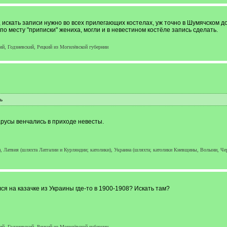
, искать записи нужно во всех прилегающих костелах, уж точно в Шумячском до
 по месту "приписки" жениха, могли и в невестином костёле запись сделать.
й, Годзиевский, Рецкий из Могилёвской губернии
ь
арусы венчались в приходе невесты.
а), Латвия (шляхта Латгалии и Курляндии; католики), Украина (шляхта; католики Киевщины, Волыни, Ч
лся на казачке из Украины где-то в 1900-1908? Искать там?
й, Годзиевский, Рецкий из Могилёвской губернии