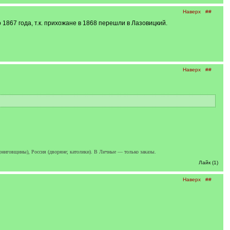
Наверх
##
 1867 года, т.к. прихожане в 1868 перешли в Лазовицкий.
Наверх
##
ерниговщины), Россия (дворяне; католики). В Личные — только заказы.
Лайк (1)
Наверх
##