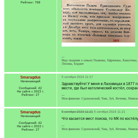
Рейтинг: 768
---
Ищу сведения о семьях:Ушаковы, Ефремовы, Кашутовы, Гу
Ляховы, Бордюг
Smaragdus
5 октября 2024 11:17
Начинающий
Здравствуйте! У меня в Лазовицах в 1877 
месте, где был католический костёл, сохр
Сообщений: 42
На сайте с 2022 г.
Рейтинг: 27
---
Мои фамилии: Судзиловский, Чиж, Зуб, Янченко, Маевски
Smaragdus
5 октября 2024 11:21
5 октября 2024 11:21
Начинающий
Что касается мест поиска, то МК по костё
Сообщений: 42
---
На сайте с 2022 г.
Мои фамилии: Судзиловский, Чиж, Зуб, Янченко, Маевски
Рейтинг: 27