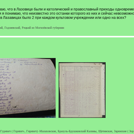
ю, что в Лазовице были и католический и православный приходы одновреме
 я понимаю, что неизвестно это останки которого из них и сейчас невозможно
в Лазавицах было 2 при каждом культовом учреждении или одно на всех?
й, Годзиевский, Рецкий из Могилёвской губернии
ревич ( Горевич-, Гиревич) -Малаховские, Бразуль-Брушковский Калины, Щетинские, Зарянские ( Зор