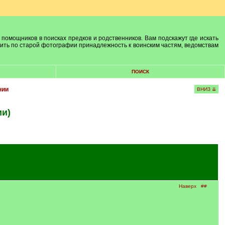
 помощников в поисках предков и родственников. Вам подскажут где искать
лить по старой фотографии принадлежность к воинским частям, ведомствам
ПОИСК
нии
ВНИЗ ⇊
ии)
Наверх
##