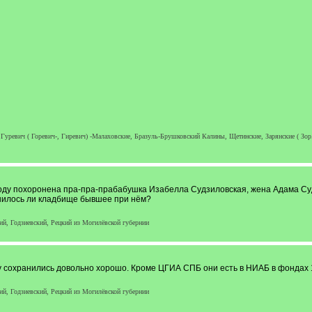
ревич ( Горевич-, Гиревич) -Малаховские, Бразуль-Брушковский Калины, Щетинские, Зарянские ( Зор
году похоронена пра-пра-прабабушка Изабелла Судзиловская, жена Адама Суд
анилось ли кладбище бывшее при нём?
й, Годзиевский, Рецкий из Могилёвской губернии
лу сохранились довольно хорошо. Кроме ЦГИА СПБ они есть в НИАБ в фондах 
й, Годзиевский, Рецкий из Могилёвской губернии