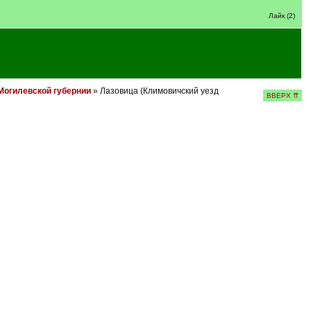
Лайк (2)
Могилевской губернии
» Лазовица (Климовичский уезд
ВВЕРХ ⇈