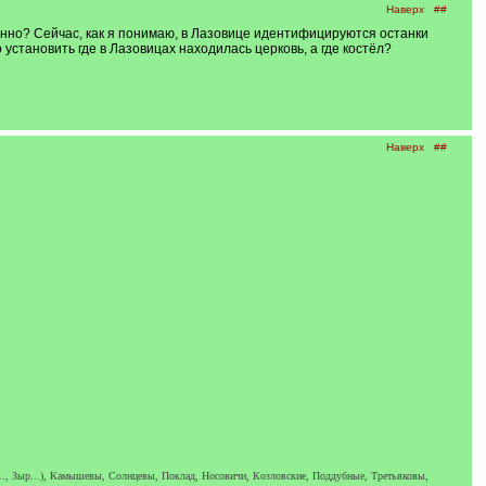
Наверх
##
нно? Сейчас, как я понимаю, в Лазовице идентифицируются останки
 установить где в Лазовицах находилась церковь, а где костёл?
Наверх
##
.., Зыр...), Камышевы, Солнцевы, Поклад, Носовичи, Козловские, Поддубные, Третьяковы,