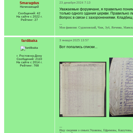
Smaragdus
23 декабря 2024 7:13
Начинающий
Уважаемые форумчане, я правильно понима
только одного здания церкви. Правильно ли
Сообщений: 42
На сайте с 2022 г.
Вопрос в связи с захоронениями. Кладбищ 
Рейтинг: 27
---
Мои фамилии: Судзиловский, Чиж, Зуб, Янченко, Маевски
fardibaka
3 января 2025 13:57
Вот попались списки...
г. Ростов-на-Дону
Сообщений: 2110
На сайте с 2014 г.
Рейтинг: 768
---
Ищу сведения о семьях:Ушаковы, Ефремовы, Кашутовы, Гу