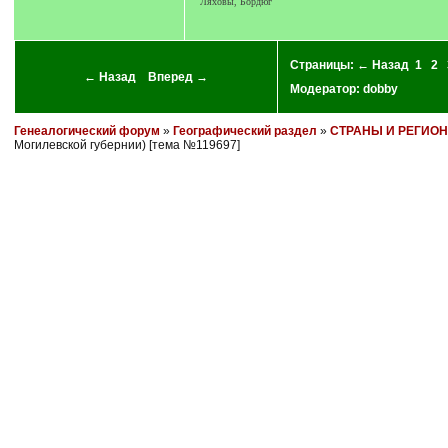
Ляховы, Бордюг
Страницы:
← Назад
1
2
← Назад
Вперед →
Модератор:
dobby
Генеалогический форум
»
Географический раздел
»
СТРАНЫ И РЕГИО
Могилевской губернии) [тема №119697]