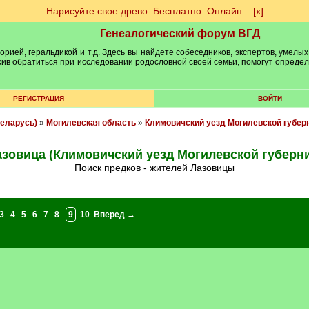
Нарисуйте свое древо. Бесплатно. Онлайн.
[х]
Генеалогический форум ВГД
рией, геральдикой и т.д. Здесь вы найдете собеседников, экспертов, умелых
рхив обратиться при исследовании родословной своей семьи, помогут опреде
РЕГИСТРАЦИЯ
ВОЙТИ
еларусь)
»
Могилевская область
»
Климовичский уезд Могилевской губер
зовица (Климовичский уезд Могилевской губерн
Поиск предков - жителей Лазовицы
3
4
5
6
7
8
9
10
Вперед →