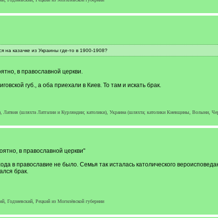
я на казачке из Украины где-то в 1900-1908?
оятно, в православной церкви.
иговской губ., а оба приехали в Киев. То там и искать брак.
а), Латвия (шляхта Латгалии и Курляндии; католики), Украина (шляхта; католики Киевщины, Волыни, Ч
роятно, в православной церкви"
ода в православие не было. Семья так исталась католического вероисповедани
ался брак.
й, Годзиевский, Рецкий из Могилёвской губернии