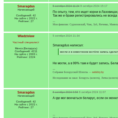
Smaragdus
5 октября 2024 11:24
8 октября 2024 15:17
Начинающий
По опыту, тем, кто ищет корни в Лазовицах
Так же и браки регистрировались не всегда
Сообщений: 42
На сайте с 2022 г.
Рейтинг: 27
---
Мои фамилии: Судзиловский, Чиж, Зуб, Янченко, Маевски
Wladzislaw
5 октября 2024 21:34
Частный специалист
Smaragdus написал:
Менск (Беларусь)
Сообщений: 4211
[
могли и в невестином костёле запись сделат
На сайте с 2003 г.
q
[
Рейтинг: 2224
]
/
q
Не могли, а в 99% там и будет запись. Бел
]
---
Собрание Белорусской Шляхты —
nobility.by
Исследования на заказ: Беларусь (шляхта), Литва (шляхт
Smaragdus
6 октября 2024 9:56
6 октября 2024 11:07
Начинающий
А где мог венчаться беларус, если он жени
Сообщений: 42
На сайте с 2022 г.
Рейтинг: 27
---
Мои фамилии: Судзиловский, Чиж, Зуб, Янченко, Маевски