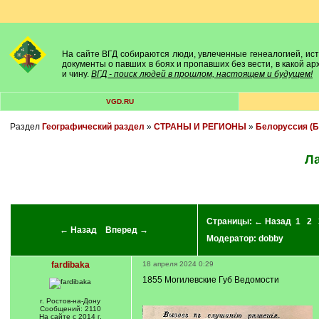
На сайте ВГД собираются люди, увлеченные генеалогией, исто
документы о павших в боях и пропавших без вести, в какой а
и чину.
ВГД - поиск людей в прошлом, настоящем и будущем!
VGD.RU
Раздел
Географический раздел
»
СТРАНЫ И РЕГИОНЫ
»
Белоруссия (Б
Ла
Страницы:
← Назад
1
2
← Назад
Вперед →
Модератор:
dobby
fardibaka
18 апреля 2024 0:29
1855 Могилевские Губ Ведомости
г. Ростов-на-Дону
Сообщений: 2110
На сайте с 2014 г.