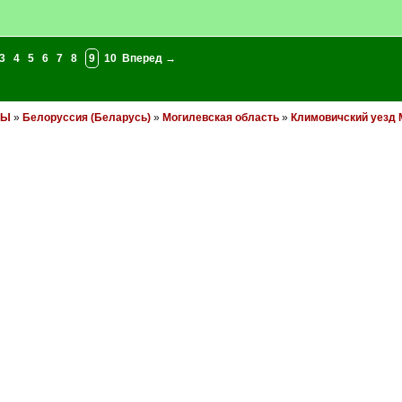
3
4
5
6
7
8
9
10
Вперед →
НЫ
»
Белоруссия (Беларусь)
»
Могилевская область
»
Климовичский уезд 