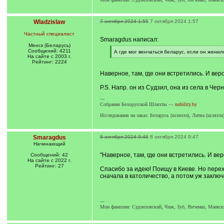
Wladzislaw
7 октября 2024 1:55
7 октября 2024 1:57
Частный специалист
Smaragdus написал:
Менск (Беларусь)
Сообщений: 4211
[
А где мог венчаться беларус, если он женилс
На сайте с 2003 г.
q
[
Рейтинг: 2224
]
/
q
Наверное, там, где они встретились. И вер
]
P.S. Напр. он из Судзил, она из села в Черн
---
Собрание Белорусской Шляхты —
nobility.by
Исследования на заказ: Беларусь (шляхта), Литва (шляхт
Smaragdus
8 октября 2024 9:46
8 октября 2024 9:47
Начинающий
"Наверное, там, где они встретились. И ве
Сообщений: 42
На сайте с 2022 г.
Рейтинг: 27
Спасибо за идею! Поищу в Киеве. Но перех
сначала в католичество, а потом уж заключ
---
Мои фамилии: Судзиловский, Чиж, Зуб, Янченко, Маевски