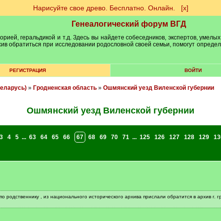
Нарисуйте свое древо. Бесплатно. Онлайн.
[х]
Генеалогический форум ВГД
рией, геральдикой и т.д. Здесь вы найдете собеседников, экспертов, умелых
рхив обратиться при исследовании родословной своей семьи, помогут опреде
РЕГИСТРАЦИЯ
ВОЙТИ
еларусь)
»
Гродненская область
»
Ошмянский уезд Виленской губернии
Ошмянский уезд Виленской губернии
3
4
5
...
63
64
65
66
67
68
69
70
71
...
125
126
127
128
129
13
родственнику , из национального исторического архива прислали обратится в архив г. гро