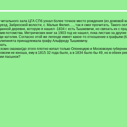
читального зала ЦГА СПб узнал более точное место рождения (из домовой к
 уезд, Забрезской волости, с. Малые Филип....., так я смог прочитать. Таког
нной деревне, которую я нашел -1834 г. есть Тышкевичи, но связать их с прад
вив потомства. Метрических книг за 1903 год не нашел, пока листаю за друг
де католик. Согласно этой же легенде имеет какое-то отношение к графьям (б
Филипинята принадлежала графу Альфреду Тышкевичу.
ать.
ских сказках(до этого плотно копал только Олонецкую и Московскую губернии)
совсем не юноша, ему в 1815 32 года было, а в 1834 было бы 49, но в обеих 
ии пасынок?