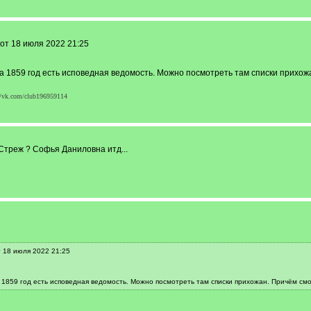
от 18 июля 2022 21:25
за 1859 год есть исповедная ведомость. Можно посмотреть там списки прихож
//vk.com/club196959114
треж ? Софья Даниловна итд...
т 18 июля 2022 21:25
а 1859 год есть исповедная ведомость. Можно посмотреть там списки прихожан. Причём см