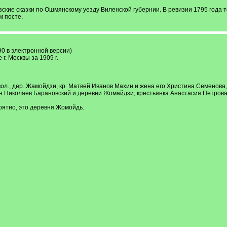
изские сказки по Ошмянскому уезду Виленской губернии. В ревизии 1795 года 
 посте.
90 в электронной версии)
г. Москвы за 1909 г.
 вол., дер. Жамойдзи, кр. Матвей Иванов Махин и жена его Христина Семенов
н Николаев Барановский и деревни Жомайдзи, крестьянка Анастасия Петрова
оятно, это деревня Жомойдь.