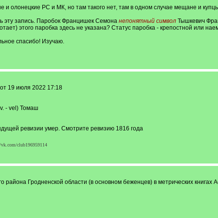
е и олонецкие РС и МК, но там такого нет, там в одном случае мещане и купцы,
ть эту запись. Паробок Францишек Семона
непонятный символ
Тышкевич Фра
отает) этого паробка здесь не указана? Статус паробка - крепостной или н
льное спасибо! Изучаю.
от 19 июля 2022 17:18
 - vel) Томаш
едыдущей ревизии умер. Смотрите ревизию 1816 года
//vk.com/club196959114
 района Гродненской области (в основном беженцев) в метрических книгах А