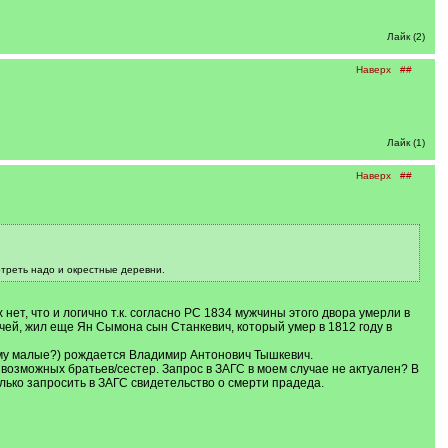
Лайк (2)
Наверх
##
Лайк (1)
Наверх
##
отреть надо и окрестные деревни.
нет, что и логично т.к. согласно РС 1834 мужчины этого двора умерли в
ичей, жил еще Ян Сымона сын Станкевич, который умер в 1812 году в
чему малые?) рождается Владимир Антонович Тышкевич.
 возможных братьев/сестер. Запрос в ЗАГС в моем случае не актуален? В
лько запросить в ЗАГС свидетельство о смерти прадеда.