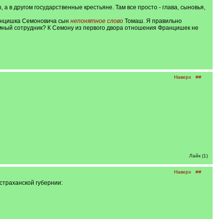
 а в другом государственные крестьяне. Там все просто - глава, сыновья,
нцишка Семоновича сын
непонятное слово
Томаш. Я правильно
аемный сотрудник? К Семону из первого двора отношения Францишек не
Наверх
##
Лайк (1)
Наверх
##
страханской губернии: