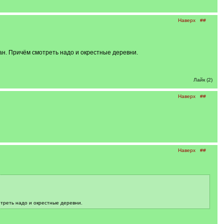
Наверх
##
ан. Причём смотреть надо и окрестные деревни.
Лайк (2)
Наверх
##
Наверх
##
отреть надо и окрестные деревни.