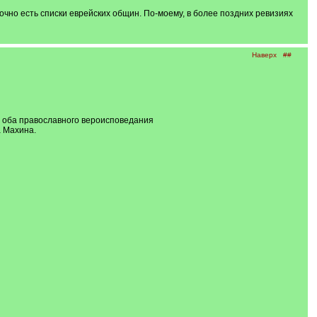
точно есть списки еврейских общин. По-моему, в более поздних ревизиях
Наверх
##
а, оба православного вероисповедания
 Махина.