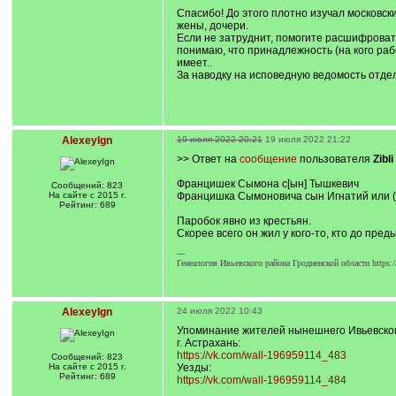
]
Спасибо! До этого плотно изучал московски
жены, дочери.
Если не затруднит, помогите расшифрова
понимаю, что принадлежность (на кого раб
имеет..
За наводку на исповедную ведомость отде
AlexeyIgn
19 июля 2022 20:21
19 июля 2022 21:22
>> Ответ на
сообщение
пользователя
Zibli
Францишек Сымона с[ын] Тышкевич
Сообщений: 823
На сайте с 2015 г.
Францишка Сымоновича сын Игнатий или (v.
Рейтинг: 689
Паробок явно из крестьян.
Скорее всего он жил у кого-то, кто до пр
---
Генеалогия Ивьевского района Гродненской области https:
AlexeyIgn
24 июля 2022 10:43
Упоминание жителей нынешнего Ивьевского
г. Астрахань:
https://vk.com/wall-196959114_483
Сообщений: 823
На сайте с 2015 г.
Уезды:
Рейтинг: 689
https://vk.com/wall-196959114_484