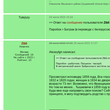
---
Генеалогия Ивьевского района Гродненской области https:
Tutejszy
24 июля 2022 15:24
>> Ответ на
сообщение
пользователя
Zibli
Паробок = Батрак (в переводе с белорусско
Zibli
26 июля 2022 17:21
26 июля 2022 17:27
Новичок
AlexeyIgn написал:
Москва
Сообщений: 19
На сайте с 2022 г.
[
>> Ответ на сообщение пользователя Zibli о
Рейтинг: 10
q
]
Паробок - работник. Пасынок - пасерб.
В метрической книге Забрезского костёла з
[
/
q
Просмотрел исповедку 1859 года, Все глаза
]
1832 и 1820 годах, женщин в 1834 во двор
возрасте 73 лет. Возможно, что Францише
Но тем не менее... Тышкевичи к 1859 году
Куда мне еще направить свои поиски? Сейч
принципе, я могу подтвердить родство с п