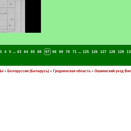
3
4
5
...
63
64
65
66
67
68
69
70
71
...
125
126
127
128
129
13
НЫ
»
Белоруссия (Беларусь)
»
Гродненская область
»
Ошмянский уезд Вил