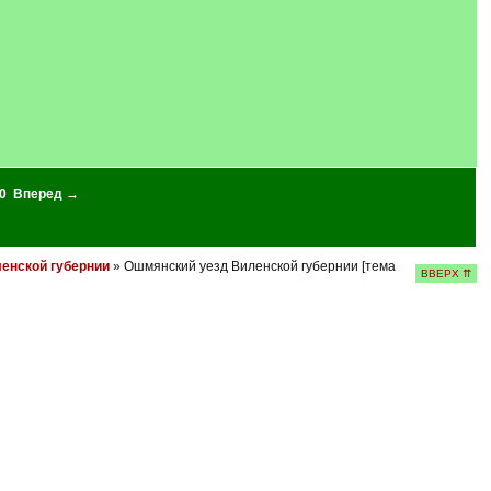
0
Вперед →
енской губернии
» Ошмянский уезд Виленской губернии [тема
ВВЕРХ ⇈