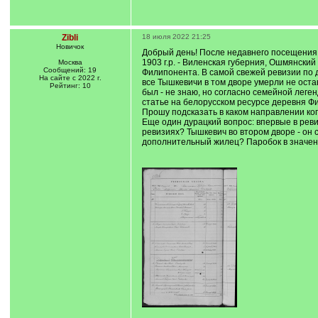
Zibli
18 июля 2022 21:25
Новичок
Добрый день! После недавнего посещения 
1903 г.р. - Виленская губерния, Ошмянский
Москва
Сообщений: 19
Филипонента. В самой свежей ревизии по да
На сайте с 2022 г.
все Тышкевичи в том дворе умерли не оста
Рейтинг: 10
был - не знаю, но согласно семейной леген
статье на белорусском ресурсе деревня 
Прошу подсказать в каком направлении коп
Еще один дурацкий вопрос: впервые в ревиз
ревизиях? Тышкевич во втором дворе - он 
дополнительный жилец? Паробок в значен