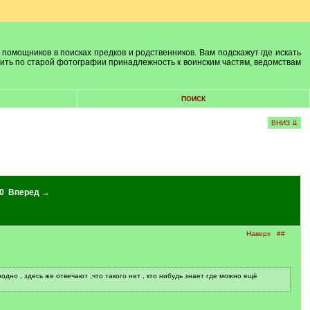
 помощников в поисках предков и родственников. Вам подскажут где искать
лить по старой фотографии принадлежность к воинским частям, ведомствам
ПОИСК
ВНИЗ ⇊
0
Вперед →
Наверх
##
дно , здесь же отвечают ,что такого нет , кто нибудь знает где можно ещё