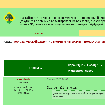
На сайте ВГД собираются люди, увлеченные генеалогией, исто
документы о павших в боях и пропавших без вести, в какой а
и чину.
ВГД - поиск людей в прошлом, настоящем и будущем!
VGD.RU
Раздел
Географический раздел
»
СТРАНЫ И РЕГИОНЫ
»
Белоруссия (Б
Страницы:
← Назад
1
2
Вперед →
Модератор:
dobby
aeordash
5 июля 2022 18:09
Участник
Dashagrim11 написал:
Сообщений: 76
На сайте с 2019 г.
Рейтинг: 187
[
Добрый вечер, пытаюсь найти информацию по 
q
поискать ?
]
[
/
q