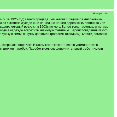
Наверх
##
ниги за 1925 год) своего прадеда Тышкевича Владимира Антоновича
о села в Ошмянском уезде я не нашел, но нашел деревню Филипинята или
едом, который родился в 1903г. не могу. Более того, насколько я понял,
ие года в надежде встретить знакомую фамилию. Вероисповедания какого
абушку в семье в шутку дразнили графским отродьем). Кстати, согласно
 встречаю "паробок". В каком контексте это слово упоминается в
ревизиях он паробок. Паробок в смысле дополнительный работник или