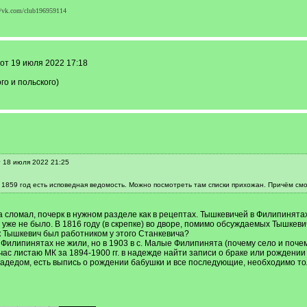
//vk.com/club196959114
от 19 июля 2022 17:18
го и польского)
т 18 июля 2022 21:25
а 1859 год есть исповедная ведомость. Можно посмотреть там списки прихожан. Причём см
 сломал, почерк в нужном разделе как в рецептах. Тышкевичей в Филипинятах 
е уже не было. В 1816 году (в скрепке) во дворе, помимо обсуждаемых Тышкев
к Тышкевич был работником у этого Станкевича?
 в Филипинятах не жили, но в 1903 в с. Малые Филипинята (почему село и по
ас листаю МК за 1894-1900 гг. в надежде найти записи о браке или рождении
радедом, есть выпись о рождении бабушки и все последующие, необходимо то