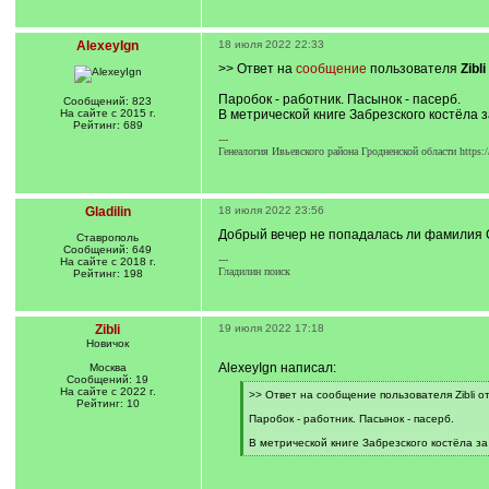
AlexeyIgn
18 июля 2022 22:33
>> Ответ на
сообщение
пользователя
Zibli
Паробок - работник. Пасынок - пасерб.
Сообщений: 823
На сайте с 2015 г.
В метрической книге Забрезского костёла 
Рейтинг: 689
---
Генеалогия Ивьевского района Гродненской области https:
Gladilin
18 июля 2022 23:56
Добрый вечер не попадалась ли фамилия С
Ставрополь
Сообщений: 649
---
На сайте с 2018 г.
Гладилин поиск
Рейтинг: 198
Zibli
19 июля 2022 17:18
Новичок
AlexeyIgn написал:
Москва
Сообщений: 19
На сайте с 2022 г.
[
>> Ответ на сообщение пользователя Zibli о
Рейтинг: 10
q
]
Паробок - работник. Пасынок - пасерб.
В метрической книге Забрезского костёла з
[
/
q