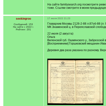
]
На сайте familysearch.org посмотрите рев
тоже. Ссылки смотрите в моем предыдущем
seekingroo
17 июля 2022 21:23
Главархив Москвы 2126-2-88 л.87об-88 (л. 
Сообщений: 153
МК Знаменской ц. в Переяславской слободе 
На сайте с 2022 г.
Рейтинг: 201
22 июля (2 августа)
Ольга
Виленской губ. Ошмянского у., Забрезской
[Восприемники] Горшковский мещанин Ива
Деревня два раза указана по разному. Вер