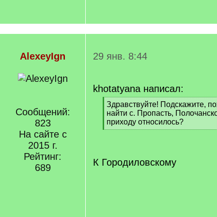
AlexeyIgn
29 янв. 8:44
khotatyana написал:
[
Здравствуйте! Подскажите, по
Сообщений:
q
найти с. Пропасть, Полочанско
]
823
приходу относилось?
[
На сайте с
/
2015 г.
q
Рейтинг:
]
К Городиловскому
689