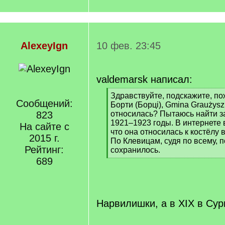
AlexeyIgn
10 фев. 23:45
valdemarsk написал:
[
Здравствуйте, подскажите, по
Сообщений:
q
Борти (Борцi), Gmina Graużyszk
]
823
относилась? Пытаюсь найти з
1921–1923 годы. В интернете
На сайте с
что она относилась к костёлу 
2015 г.
По Клевицам, судя по всему, п
Рейтинг:
сохранилось.
[
689
/
q
]
Нарвилишки, а в XIX в Су