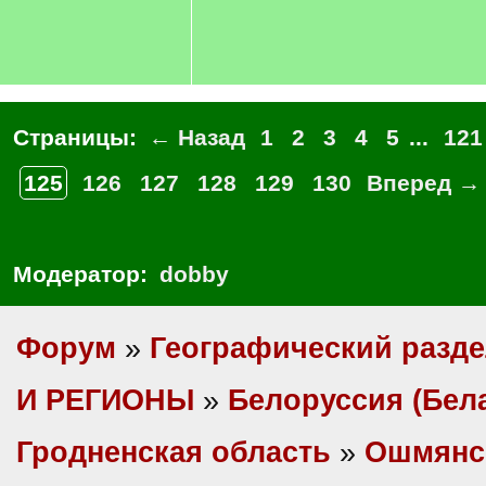
Страницы:
← Назад
1
2
3
4
5
...
121
125
126
127
128
129
130
Вперед →
Модератор:
dobby
Форум
»
Географический разд
И РЕГИОНЫ
»
Белоруссия (Бел
Гродненская область
»
Ошмянс