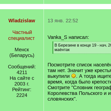
Wladzislaw
13 янв. 22:52
Частный
Vanka_S написал:
специалист
[
В Березине в конце 19 - нач. 
Менск
q
маёнтак
]
[
(Беларусь)
/
q
Посмотрите список населё
Сообщений:
]
там нет. Значит уже кресть
4211
выкупили
. А тогда ищит
На сайте с
время, когда было крепост
2003 г.
Смотрите "Словник геогра
Рейтинг:
Королевства Польского и 
2224
словянских".