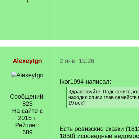
7
AlexeyIgn
2 янв. 19:26
Ikor1994 написал:
[
Здравствуйте. Подскажите, кт
Сообщений:
q
находил описи глав семейств 
]
823
19 век?
[
На сайте с
/
2015 г.
q
Рейтинг:
]
Есть ревизские сказки (181
689
1850) исповедные ведомост