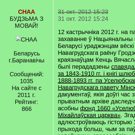
СНАА
31 окт. 2012 15:23
БУДЗЬМА З
31 окт. 2012 15:24
МОВАЙ!
12 кастрычніка 2012 г. на 
захаванне ў Нацыянальны г
Беларусі ураджэнцам вёскі
Навагрудскага раёну Гродз
Беларусь
краязнаўцам Кенць Вячасл
г.Баранавічы
былі перададзены
спавяда
за 1843-1910 гг. і кнігі шл
Сообщений:
1888-1893 гг. па Уселюбска
1035
Навагрудскага павету Мінс
На сайте с
дакументаў, якія доўгі час 
2011 г.
прыватным архіве даследч
Рейтинг:
асобны
фонд 1660 «Уселю
866
Міхайлаўская царква»
. Зг
адлюстроўваюць гісторыю 
прыхода больш, чым за паў