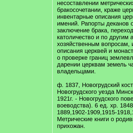
несоставлении метрически
бракосочетании, краже цер
инвентарные описания цер
имений. Рапорты деканов 
заключение брака, переход
католичество и по другим 
хозяйственным вопросам, 
описания церквей и монас
о проверке границ землев
дарении церквам земель ч
владельцами.
ф. 1837, Новогрудский кост
Новогрудского уезда Минск
1921г. - Новогрудского пов
воеводства). 6 ед. хр. 184
1889,1902-1909,1915-1918,
Метрические книги о родив
прихожан.