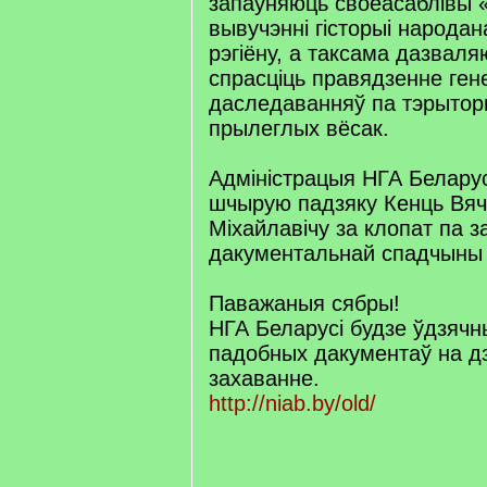
запаўняюць своеасаблівы 
вывучэнні гісторыі народан
рэгіёну, а таксама дазваля
спрасціць правядзенне ген
даследаванняў па тэрыторы
прылеглых вёсак.
Адміністрацыя НГА Беларус
шчырую падзяку Кенць Вя
Міхайлавічу за клопат па з
дакументальнай спадчыны 
Паважаныя сябры!
НГА Беларусі будзе ўдзячн
падобных дакументаў на д
захаванне.
http://niab.by/old/