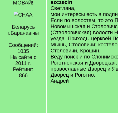
szczecin
МОВАЙ!
Светлана,
мои интересы есть в подпи
Если по волостям, то это 
Новомышская и Столовичс
Беларусь
(Стволовичская) волости Н
г.Баранавічы
уезда. Приходы церквей П
Мышь, Столовичи; костёл
Сообщений:
Столовичи, Крошин.
1035
Веду поиск и по Слонимско
На сайте с
Роготненская и Дворецкая
2011 г.
православные Дворец и Яв
Рейтинг:
Дворец и Роготно.
866
Андрей