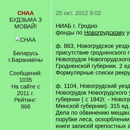
СНАА
25 окт. 2012 9:02
БУДЗЬМА З
НИАБ г. Гродно
МОВАЙ!
фонды по
Новогрудскому
у
ф. 863, Новогрудское уезд
присутствие гродненского г
Беларусь
Новогрудок Новогорудского
г.Баранавічы
Гродненской губернии. 2 ед.
Формулярные списки рекру
Сообщений:
1035
ф. 1104, Новогрудский уезд
На сайте с
Новогрудок Новогрудского 
2011 г.
губернии ( с 1842г. - Новог
Рейтинг:
Минской губернии). 315 ед.
866
Дела по обвинению мещан,
порубке леса, оскорблении
книги записей крепостных 