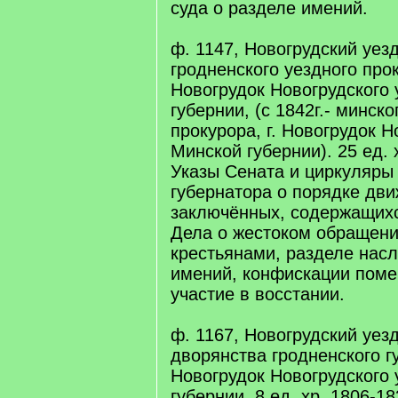
суда о разделе имений.
ф. 1147, Новогрудский уез
гродненского уездного прок
Новогрудок Новогрудского 
губернии, (с 1842г.- минско
прокурора, г. Новогрудок Н
Минской губернии). 25 ед. х
Указы Сената и циркуляры
губернатора о порядке дв
заключённых, содержащихс
Дела о жестоком обращен
крестьянами, разделе нас
имений, конфискации поме
участие в восстании.
ф. 1167, Новогрудский уе
дворянства гродненского гу
Новогрудок Новогрудского 
губернии. 8 ед. хр. 1806-18