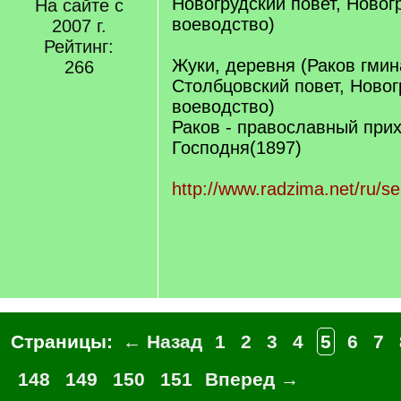
Новогрудский повет, Новог
На сайте с
воеводство)
2007 г.
Рейтинг:
Жуки, деревня (Раков гмин
266
Столбцовский повет, Новог
воеводство)
Раков - православный при
Господня(1897)
http://www.radzima.net/ru/s
Страницы:
← Назад
1
2
3
4
5
6
7
148
149
150
151
Вперед →