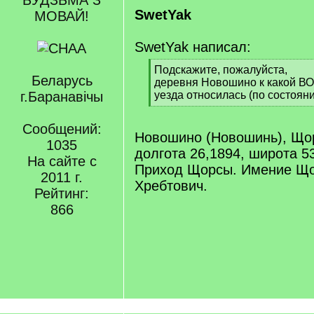
БУДЗЬМА З
SwetYak
МОВАЙ!
SwetYak написал:
[
Подскажите, пожалуйста,
Беларусь
q
деревня Новошино к какой В
]
г.Баранавічы
уезда относилась (по состояни
[
/
Сообщений:
q
Новошино (Новошинь), Щор
1035
]
долгота 26,1894, широта 5
На сайте с
Приход Щорсы. Имение Що
2011 г.
Хребтович.
Рейтинг:
866