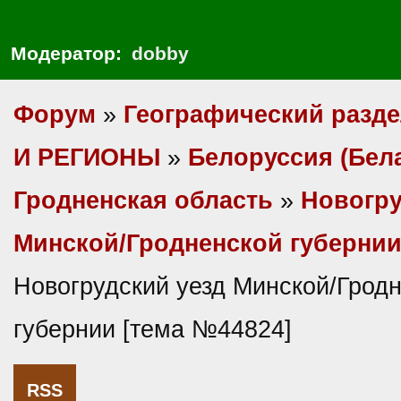
Модератор:
dobby
Форум
»
Географический разд
И РЕГИОНЫ
»
Белоруссия (Бел
Гродненская область
»
Новогру
Минской/Гродненской губерни
Новогрудский уезд Минской/Грод
губернии [тема №44824]
RSS