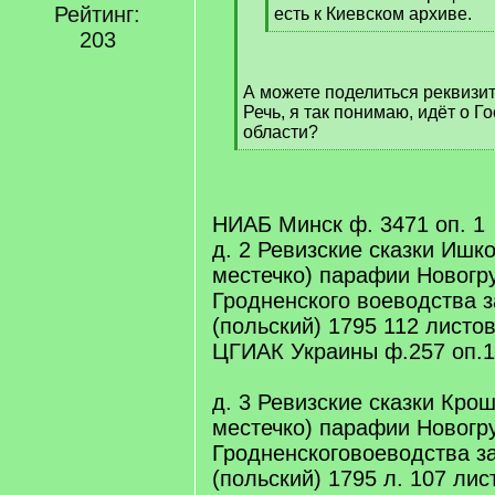
Рейтинг:
]
есть к Киевском архиве.
[
203
/
q
А можете поделиться реквизи
]
Речь, я так понимаю, идёт о Г
области?
[
/
q
]
НИАБ Минск ф. 3471 оп. 1
д. 2 Ревизские сказки Ишк
местечко) парафии Новогру
Гродненского воеводства з
(польский) 1795 112 листо
ЦГИАК Украины ф.257 оп.1
д. 3 Ревизские сказки Кро
местечко) парафии Новогру
Гродненскоговоеводства за
(польский) 1795 л. 107 лис