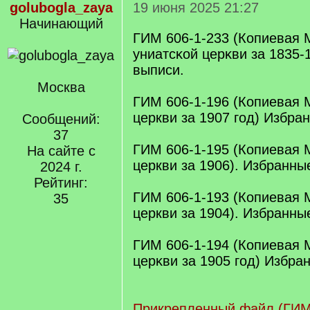
golubogla_zaya
19 июня 2025 21:27
Начинающий
ГИМ 606-1-233 (Копиевая
униатсĸой церĸви за 1835-
выписи.
Москва
ГИМ 606-1-196 (Копиевая 
церкви за 1907 год) Избра
Сообщений:
37
ГИМ 606-1-195 (Копиевая 
На сайте с
церкви за 1906). Избранны
2024 г.
Рейтинг:
ГИМ 606-1-193 (Копиевая 
35
церкви за 1904). Избранны
ГИМ 606-1-194 (Копиевая
церĸви за 1905 год) Избра
Прикрепленный файл (ГИМ