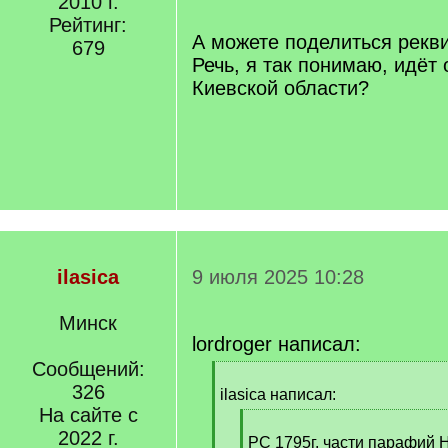
2010 г.
/
Рейтинг:
q
А можете поделиться рекв
679
]
Речь, я так понимаю, идёт 
Киевской области?
ilasica
9 июля 2025 10:28
Минск
lordroger написал:
Сообщений:
[
326
q
ilasica написал:
]
На сайте с
[
2022 г.
q
РС 1795г. части парафий 