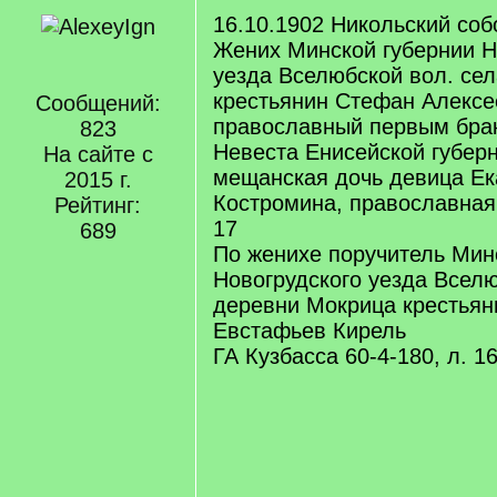
16.10.1902 Никольский соб
Жених Минской губернии Н
уезда Вселюбской вол. се
крестьянин Стефан Алексе
Сообщений:
православный первым брак
823
Невеста Енисейской губерн
На сайте с
мещанская дочь девица Ек
2015 г.
Костромина, православна
Рейтинг:
17
689
По женихе поручитель Мин
Новогрудского уезда Вселю
деревни Мокрица крестьян
Евстафьев Кирель
ГА Кузбасса 60-4-180, л. 1