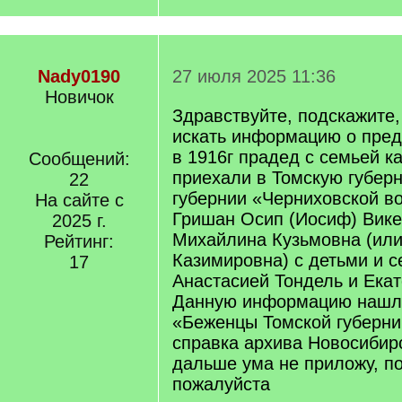
Nady0190
27 июля 2025 11:36
Новичок
Здравствуйте, подскажите,
искать информацию о предк
в 1916г прадед с семьей к
Сообщений:
приехали в Томскую губер
22
губернии «Черниховской во
На сайте с
Гришан Осип (Иосиф) Вике
2025 г.
Михайлина Кузьмовна (ил
Рейтинг:
Казимировна) с детьми и 
17
Анастасией Тондель и Ека
Данную информацию нашла
«Беженцы Томской губерни
справка архива Новосибирс
дальше ума не приложу, по
пожалуйста