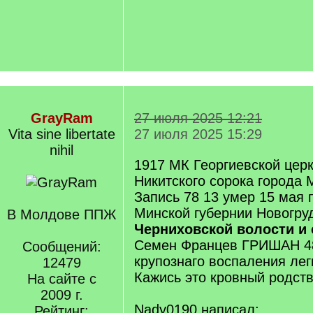
GrayRam
27 июля 2025 12:21
Vita sine libertate
27 июля 2025 15:29
nihil
1917 МК Георгиевской церк
Никитского сорока города
Запись 78 13 умер 15 мая 
Минской губернии Новогруд
В Молдове ППЖ
Черниховской волости и 
Семен Францев ГРИШАН 48
Сообщений:
крупознаго воспаления лег
12479
Кажись это кровный родст
На сайте с
2009 г.
Nady0190 написал:
Рейтинг: