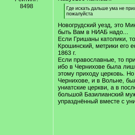
8498
[
Где искать дальше ума не при
q
пожалуйста
]
[
Новогрудский уезд, это Мин
/
q
быть Вам в НИАБ надо...
]
Если Гришаны католики, то
Крошинский, метрики его е
1863 г.
Если православные, то при
ибо в Чернихове была лиш
этому приходу церковь. Но
Чернихове, и в Вольне, бы
униатские церкви, а в пос
большой Базилианский муж
упразднённый вместе с уни