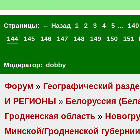
Страницы:
← Назад
1
2
3
4
5
...
140
144
145
146
147
148
149
150
151
Модератор:
dobby
Форум
»
Географический разд
И РЕГИОНЫ
»
Белоруссия (Бел
Гродненская область
»
Новогру
Минской/Гродненской губерни