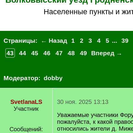
Населенные пункты и жи
Страницы:
← Назад
1
2
3
4
5
...
39
43
44
45
46
47
48
49
Вперед →
Модератор:
dobby
SvetlanaLS
30 ноя. 2025 13:13
Участник
Уважаемые участники Фору
пожалуйста, к какой право
относились жители д. Миж
Сообщений: