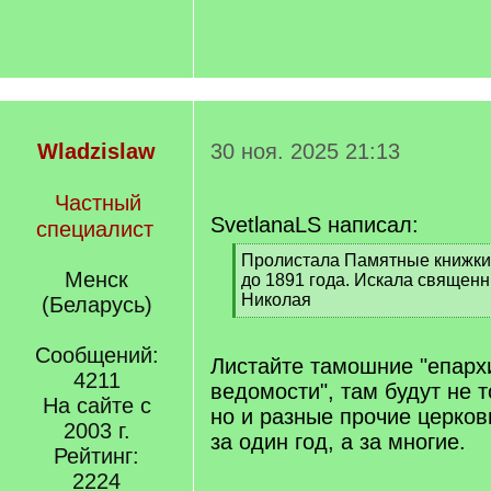
Wladzislaw
30 ноя. 2025 21:13
Частный
SvetlanaLS написал:
специалист
[
Пролистала Памятные книжки
Менск
q
до 1891 года. Искала священн
]
Николая
(Беларусь)
[
/
Сообщений:
q
Листайте тамошние "епар
4211
]
ведомости", там будут не 
На сайте с
но и разные прочие церков
2003 г.
за один год, а за многие.
Рейтинг:
2224