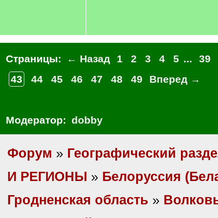
Страницы:
← Назад
1
2
3
4
5
...
39
43
44
45
46
47
48
49
Вперед →
Модератор:
dobby
Форум
»
Географический разд
И РЕГИОНЫ
»
Белоруссия (Бел
Гродненская область
»
Волковы