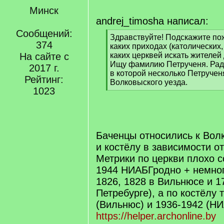
Минск
andrej_timosha написал:
Сообщений:
[
Здравствуйте! Подскажите пожа
374
q
каких приходах (католических,
]
На сайте с
каких церквей искать жителей 
Ищу фамилию Петрученя. Рад
2017 г.
в которой несколько Петручен
Рейтинг:
Волковыского уезда.
1023
[
/
q
]
Баченцы относились к Вол
и костёлу в зависимости о
Метрики по церкви плохо с
1944 НИАБГродно + немног
1826, 1828 в Вильнюсе и 1
Петребурге), а по костёлу 
(Вильнюс) и 1936-1942 (Н
https://helper.archonline.by