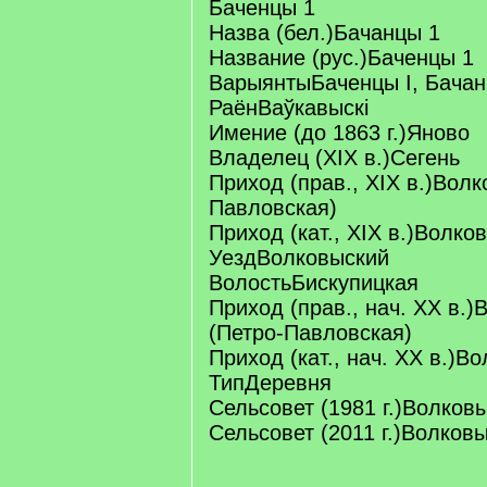
Баченцы 1
Назва (бел.)Бачанцы 1
Название (рус.)Баченцы 1
ВарыянтыБаченцы I, Бача
РаёнВаўкавыскі
Имение (до 1863 г.)Яново
Владелец (XIX в.)Сегень
Приход (прав., XIX в.)Волк
Павловская)
Приход (кат., XIX в.)Волко
УездВолковыский
ВолостьБискупицкая
Приход (прав., нач. XX в.
(Петро-Павловская)
Приход (кат., нач. XX в.)В
ТипДеревня
Сельсовет (1981 г.)Волков
Сельсовет (2011 г.)Волков