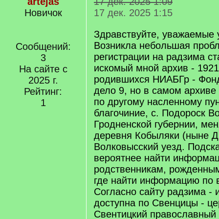
artejas
17 дек. 2025 1:09
Новичок
17 дек. 2025 1:15
Здравствуйте, уважаемые 
Возникла небольшая пробл
Сообщений:
регистрации на радзима ст
3
искомый мной архив - 1921/
На сайте с
родившихся НИАБГр - Фонд
2025 г.
дело 9, но в самом архиве 
Рейтинг:
по другому насленному пун
1
благочиние, с. Подороск В
Гродненской губернии, мен
деревня Кобыляки (ныне Д
Волковысский уезд. Подска
вероятнее найти информа
родственникам, рожденным
где найти информацию по 
Согласно сайту радзима -
доступна по Свенцицы - це
Свентицкий православный