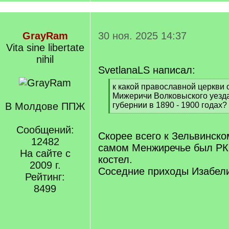
GrayRam
30 ноя. 2025 14:37
Vita sine libertate
nihil
SvetlanaLS написал:
[
к какой православной церкви 
q
Мижеричи Волковыского уезд
]
В Молдове ППЖ
губернии в 1890 - 1900 годах?
[
/
Сообщений:
q
Скорее всего к Зельвинско
12482
]
самом Менжиречье был РК
На сайте с
костел.
2009 г.
Соседние приходы Изабели
Рейтинг:
8499