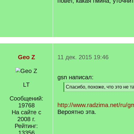
повет, какая гмина, уточни
Geo Z
11 дек. 2015 19:46
gsn написал:
LT
[
Спасибо, похоже, что это не т
q
[
]
Сообщений:
/
q
http://www.radzima.net/ru/gm
19768
]
Вероятно эта.
На сайте с
2008 г.
Рейтинг:
13356