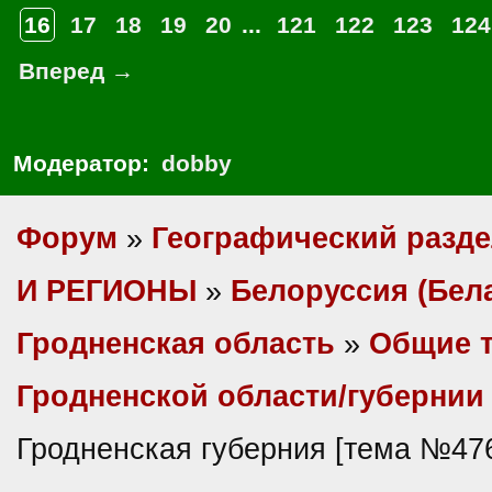
16
17
18
19
20
...
121
122
123
124
Вперед →
Модератор:
dobby
Форум
»
Географический разд
И РЕГИОНЫ
»
Белоруссия (Бел
Гродненская область
»
Общие 
Гродненской области/губернии
Гродненская губерния [тема №47