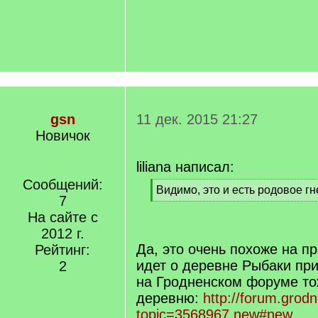
gsn
11 дек. 2015 21:27
Новичок
liliana написал:
Сообщений:
[
Видимо, это и есть родовое г
7
q
[
]
На сайте с
/
q
2012 г.
]
Да, это очень похоже на пр
Рейтинг:
идет о деревне Рыбаки пр
2
на Гродненском форуме то
деревню:
http://forum.grod
topic=3568967.new#new.