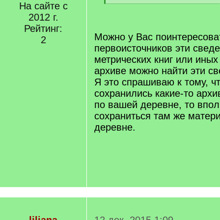
]
На сайте с
[
/
2012 г.
q
Рейтинг:
]
Можно у Вас поинтересоват
2
первоисточников эти сведе
метрических книг или иных
архиве можно найти эти св
Я это спрашиваю к тому, ч
сохранились какие-то арх
по вашей деревне, то впо
сохраниться там же матер
деревне.