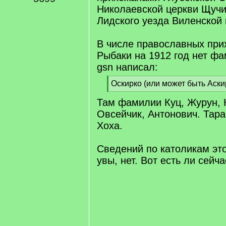
Николаевской церкви Щучи
Лидского уезда Виленской 
В числе православных при
Рыбаки на 1912 год нет ф
gsn написал:
[
Оскирко (или может быть Аски
q
[
Там фамилии Куц, Журун, 
]
/
q
Овсейчик, Антонович. Тар
]
Хоха.
Сведений по католикам это
увы, нет. Вот есть ли сейч