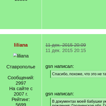
liliana
11 дек. 2015 20:09
11 дек. 2015 20:15
gsn написал:
Ставрополье
[
Спасибо, похоже, что это не т
Сообщений:
q
[
]
2997
/
q
На сайте с
]
gsn написал:
2007 г.
Рейтинг:
[
В документах моей бабушки у
5699
q
рождения: Гродненская обл, Г