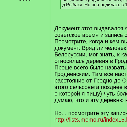
]
д.Рыбаки. Но она родилась в 1
[
/
q
]
Документ этот выдавался 
советское время и запись 
Посмотрите, когда и кем в
документ. Вряд ли человек
Белоруссии, мог знать, к к
относилась деревня в Грод
Проще всего было назвать 
Гродненским. Там все наст
расстояние от Гродно до О
этого сельсовета позднее 
о которой я пишу) чуть бол
думаю, что и эту деревню 
Но... посмотрите эту запис
http://lists.memo.ru/index15