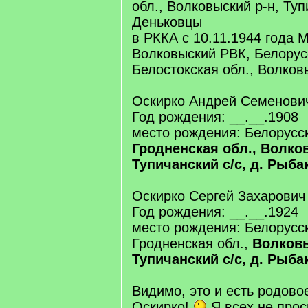
обл., Волковыский р-н, Тупи
Деньковцы
в РККА с 10.11.1944 года 
Волковыский РВК, Белорус
Белостокская обл., Волков
Оскирко Андрей Семенови
Год рождения: __.__.1908
место рождения: Белорусс
Гродненская обл., Волко
Тупичанский с/с, д. Рыба
Оскирко Сергей Захарович
Год рождения: __.__.1924
место рождения: Белорусс
Гродненская обл.,
Волковы
Тупичанский с/с, д. Рыба
Видимо, это и есть родово
Оскирко!
Я всех не прос