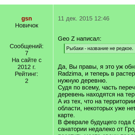
gsn
11 дек. 2015 12:46
Новичок
Geo Z написал:
Сообщений:
[
Рыбаки - название не редкое.
7
q
[
]
На сайте с
/
q
Да, Вы правы, я это уж об
2012 г.
]
Radzima, и теперь в растер
Рейтинг:
нужную деревню.
2
Судя по всему, часть пере
деревень находятся на те
А из тех, что на территори
области, некоторых уже не
карте.
В феврале будущего года 
санатории недалеко от Гро