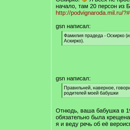
начало, там 20 персон из 
http://podvignaroda.mil.ru/?
gsn написал:
[
Фамилия прадеда - Оскирко (
q
Аскирко).
]
[
/
q
]
gsn написал:
[
Правильней, наверное, говор
q
родителей моей бабушки
]
[
/
q
Отнюдь, ваша бабушка в 1
]
обязательно была крещена
я и веду речь об её верои