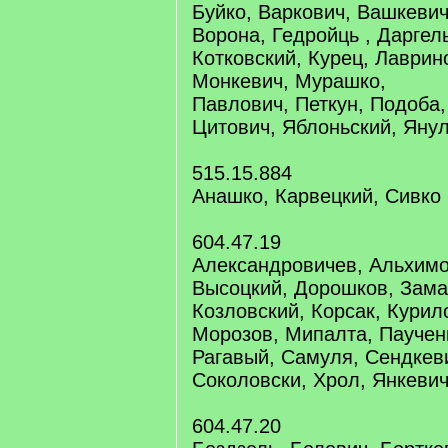
Буйко, Варкович, Вашкевич
Ворона, Гедройць , Даргел
Котковский, Курец, Лаврин
Монкевич, Мурашко,
Павлович, Петкун, Подоба,
Цитович, Яблоньский, Яну
515.15.884
Анашко, Карвецкий, Сивко
604.47.19
Александровичев, Альхимо
Высоцкий, Дорошков, Зама
Козловский, Корсак, Курило
Морозов, Мипалта, Паучен
Рагавый, Самуля, Сендкев
Соколовски, Хрол, Янкеви
604.47.20