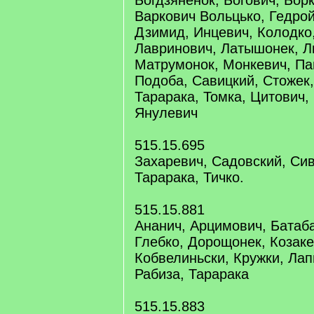
Богдзяненок, Богович, Борк
Варкович Вольцько, Гедрой
Дзимид, Инцевич, Колодко,
Лавринович, Латышонек, Л
Матрумонок, Монкевич, Па
Подоба, Савицкий, Стожек,
Тарарака, Томка, Цитович,
Янулевич
515.15.695
Захаревич, Садовский, Сив
Тарарака, Тичко.
515.15.881
Ананич, Арцимович, Батаба
Глебко, Дорощонек, Козаке
Кобвелиньски, Кружки, Лап
Рабиза, Тарарака
515.15.883