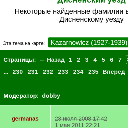
некоторые найденные фамилии в архивах по
Дисненскому уезду
Kazarnowicz (1927-1939)
Эта тема на карте:
Страницы:
← Назад
1
2
3
4
5
6
7
...
230
231
232
233
234
235
Вперед
Модератор:
dobby
germanas
23 июля 2008 17:42
1 мая 2011 22:21