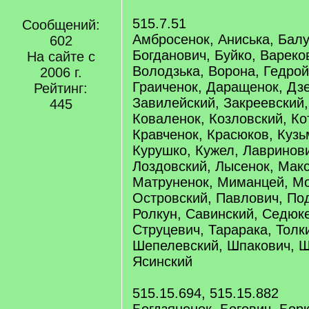
515.7.51
Сообщений:
Амбросенок, Аниська, Балу
602
Богданович, Буйко, Вареко
На сайте с
Володзька, Ворона, Гедрой
2006 г.
Граиченок, Даращенок, Дз
Рейтинг:
Завилейский, Закреевский,
445
Коваленок, Козловский, Ко
Кравченок, Красюков, Кузь
Курушко, Кужел, Лавринови
Лоздовский, Лысенок, Мак
Матруненок, Миманцей, Мо
Островский, Павлович, Под
Ролкун, Савинский, Седюке
Струцевич, Тарарака, Толк
Шепелевский, Шпакович, Щ
Ясинский
515.15.694, 515.15.882