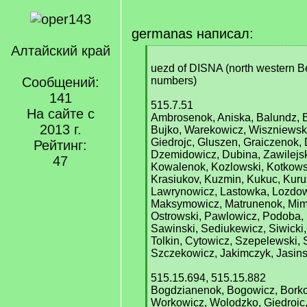
germanas написал:
Алтайский край
[
q
uezd of DISNA (north western Be
]
Сообщений:
numbers)
141
515.7.51
На сайте с
Ambrosenok, Aniska, Balundz, B
2013 г.
Bujko, Warekowicz, Wiszniewsk
Giedrojc, Gluszen, Graiczenok,
Рейтинг:
Dzemidowicz, Dubina, Zawilejsk
47
Kowalenok, Kozlowski, Kotkows
Krasiukov, Kuzmin, Kukuc, Kuru
Lawrynowicz, Lastowka, Lozdow
Maksymowicz, Matrunenok, Mim
Ostrowski, Pawlowicz, Podoba, 
Sawinski, Sediukewicz, Siwicki,
Tolkin, Cytowicz, Szepelewski,
Szczekowicz, Jakimczyk, Jasins
515.15.694, 515.15.882
Bogdzianenok, Bogowicz, Borko
Workowicz, Wolodzko, Giedroic,