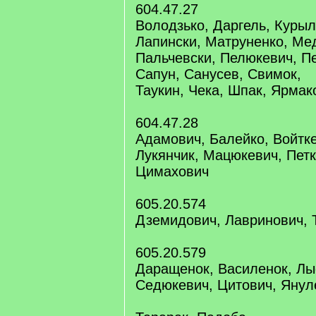
604.47.27
Володзько, Даргель, Куры
Лапински, Матруненко, Ме
Пальчевски, Пелюкевич, Пе
Сапун, Санусев, Свимок,
Таукин, Чека, Шпак, Ярмак
604.47.28
Адамович, Балейко, Войтке
Лукянчик, Мацюкевич, Петк
Цимахович
605.20.574
Дземидович, Лавринович, 
605.20.579
Даращенок, Василенок, Лы
Седюкевич, Цитович, Янул