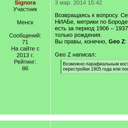
Signora
3 мар. 2014 15:42
Участник
Возвращаясь к вопросу. Се
НИАБе, метрики по Бороде
Менск
есть за период 1906 – 1937г
только рождения.
Сообщений:
Вы правы, конечно,
Geo Z
:
71
На сайте с
Geo Z написал:
2013 г.
Рейтинг:
[
Возможно парафиальным кост
86
q
перестройки 1905 года или по
]
[
/
q
]