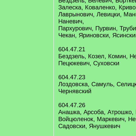
Бездзель, Белевич, Бортке
Залеска, Коваленко, Криво
Лаврынович, Левицки, Ман
Наневич,
Пархурович, Пурвин, Труби
Чекан, Яриновски, Ясински
604.47.21
Бездзель, Козел, Комин, Н
Пецюкевич, Суховски
604.47.23
Лоздовска, Самуль, Селицк
Чернявский
604.47.26
Анашка, Арсоба, Атрошко, 
Войцюленок, Маркевич, Не
Садовски, Янушкевич