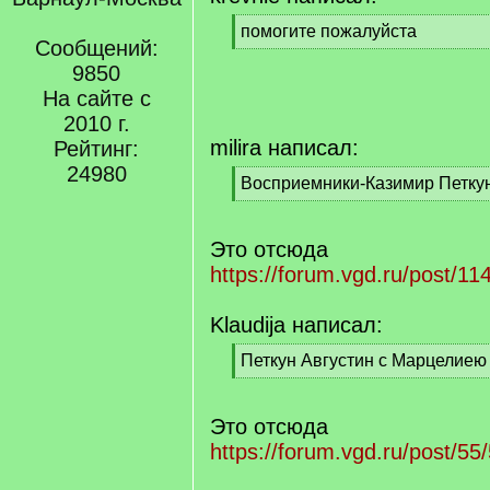
[
помогите пожалуйста
Сообщений:
q
[
]
9850
/
q
На сайте с
]
2010 г.
milira написал:
Рейтинг:
24980
[
Восприемники-Казимир Петку
q
[
]
/
q
Это отсюда
]
https://forum.vgd.ru/post/
Klaudija написал:
[
Петкун Августин с Марцелие
q
[
]
/
q
Это отсюда
]
https://forum.vgd.ru/post/