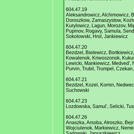
604.47.19
Aleksandrowicz, Alchimowicz, B
Doroszkow, Zamaszystow, Kozlo
Kurylowicz, Lagun, Morozov, Mi
Pupinov, Rogavy, Samula, Send
Sokolowski, Hrol, Jankiewicz
604.47.20
Bezdzel, Bielewicz, Bortkiewicz,
Kowalenok, Kriwoszonok, Kuku
Lewicki, Mankiewicz, Medved', 
Purvin, Trubil, Trumpel, Czekan,
604.47.21
Bezdzel, Kozel, Komin, Nedweck
Suchowski
604.47.23
Lozdowska, Samul', Selicki, Tus
604.47.26
Anaszka, Arsoba, Atroszko, Bejn
Wojciulenok, Markiewicz, Nem
Sadowski, Januszkiewicz