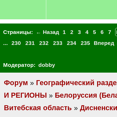
Страницы:
← Назад
1
2
3
4
5
6
7
...
230
231
232
233
234
235
Вперед
Модератор:
dobby
Форум
»
Географический разд
И РЕГИОНЫ
»
Белоруссия (Бел
Витебская область
»
Дисненски