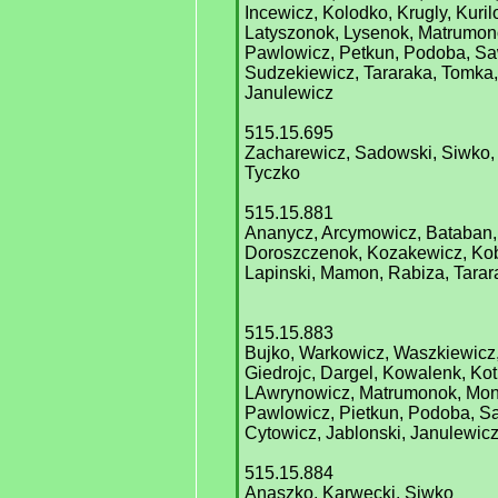
Incewicz, Kolodko, Krugly, Kuri
Latyszonok, Lysenok, Matrumon
Pawlowicz, Petkun, Podoba, Saw
Sudzekiewicz, Tararaka, Tomka,
Janulewicz
515.15.695
Zacharewicz, Sadowski, Siwko, 
Tyczko
515.15.881
Ananycz, Arcymowicz, Bataban,
Doroszczenok, Kozakewicz, Kobw
Lapinski, Mamon, Rabiza, Tarar
515.15.883
Bujko, Warkowicz, Waszkiewicz
Giedrojc, Dargel, Kowalenk, Kot
LAwrynowicz, Matrumonok, Mon
Pawlowicz, Pietkun, Podoba, Sa
Cytowicz, Jablonski, Janulewic
515.15.884
Anaszko, Karwecki, Siwko