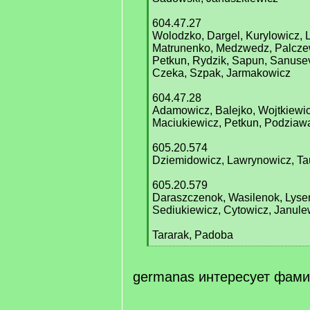
604.47.27
Wolodzko, Dargel, Kurylowicz, 
Matrunenko, Medzwedz, Palczew
Petkun, Rydzik, Sapun, Sanusev
Czeka, Szpak, Jarmakowicz
604.47.28
Adamowicz, Balejko, Wojtkiewicz
Maciukiewicz, Petkun, Podzia
605.20.574
Dziemidowicz, Lawrynowicz, Ta
605.20.579
Daraszczenok, Wasilenok, Lyse
Sediukiewicz, Cytowicz, Janule
Tararak, Padoba
[
/
q
germanas интересует фам
]