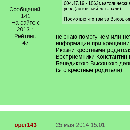
q
604.47.19 - 1862г. католическ
]
Сообщений:
уезд (литовский ист.архив)
141
Посмотрю что там за Высоцки
На сайте с
[
2013 г.
/
q
Рейтинг:
не знаю помогу чем или не
]
47
информации при крещении 
Иказни крестными родите
Восприемники Константин 
Бенедиктою Высоцкою дев
(это крестные родители)
oper143
25 мая 2014 15:01