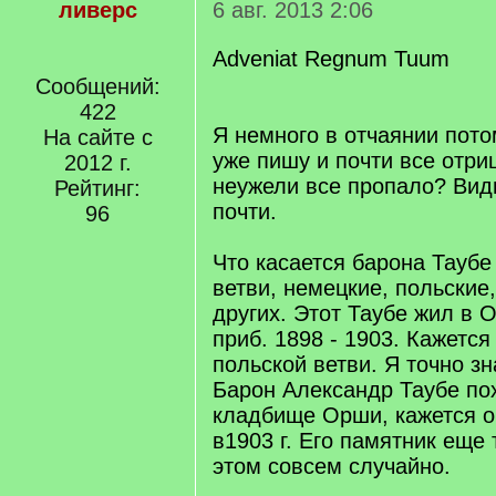
ливерс
6 авг. 2013 2:06
Adveniat Regnum Tuum
Сообщений:
422
Я немного в отчаянии пото
На сайте с
уже пишу и почти все отри
2012 г.
неужели все пропало? Вид
Рейтинг:
почти.
96
Что касается барона Таубе
ветви, немецкие, польские,
других. Этот Таубе жил в 
приб. 1898 - 1903. Кажетс
польской ветви. Я точно зн
Барон Александр Таубе по
кладбище Орши, кажется о
в1903 г. Его памятник еще 
этом совсем случайно.