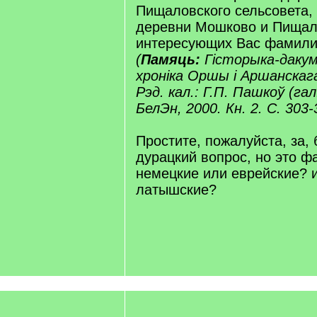
Пищаловского сельсовета, 
деревни Мошково и Пищал
интересующих Вас фамили
(
Памяць:
Гісторыка-даку
хроніка Оршы і Аршанскага 
Рэд. кал.: Г.П. Пашкоў (гал.
БелЭн, 2000. Кн. 2. С. 303-
Простите, пожалуйста, за, 
дурацкий вопрос, но это ф
немецкие или еврейские? 
латышские?