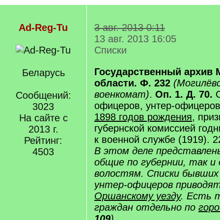
Ad-Reg-Tu
3 авг. 2013 0:11
13 авг. 2013 16:05
Списки
Государственный архив 
Беларусь
области. Ф. 232
(Могилёвс
военкомат)
.
Оп. 1. Д. 70.
С
Сообщений:
офицеров, унтер-офицеров
3023
1898 годов рождения
, при
На сайте с
губернской комиссией год
2013 г.
к военной службе (1919). 2
Рейтинг:
В этом деле представлены
4503
общие по губернии, так и
волостям. Списки бывших
унтер-офицеров приводятс
Оршанскому уезду
. Есть 
граждан отдельно по
гор
109
).