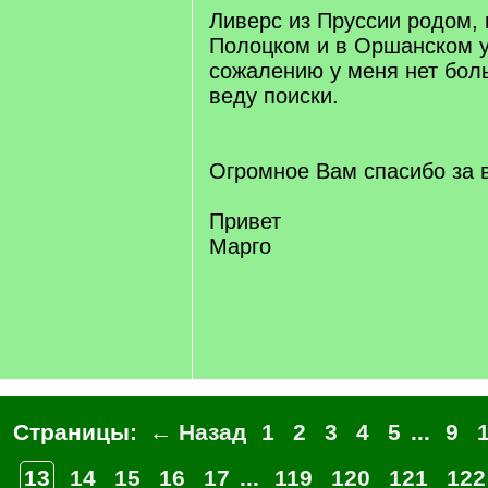
Ливерс из Пруссии родом, 
Полоцком и в Оршанском у
сожалению у меня нет бо
веду поиски.
Огромное Вам спасибо за 
Привет
Марго
Страницы:
← Назад
1
2
3
4
5
...
9
13
14
15
16
17
...
119
120
121
122