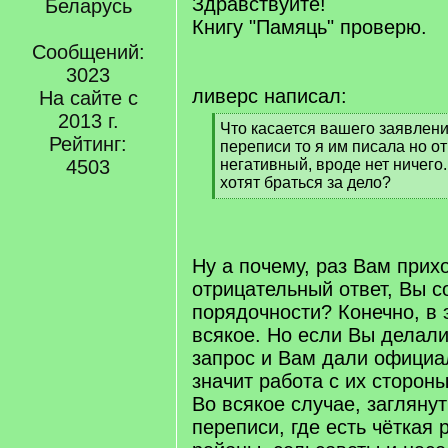
Здравствуйте!
Беларусь
Книгу "Памяць" проверю.
Сообщений:
3023
ливерс написал:
На сайте с
2013 г.
[
Что касается вашего заявлен
Рейтинг:
q
переписи то я им писала но о
]
4503
негативный, вроде нет ничего.
хотят браться за дело?
[
/
q
]
Ну а почему, раз Вам прих
отрицательный ответ, Вы с
порядочности? Конечно, в
всякое. Но если Вы делал
запрос и Вам дали официа
значит работа с их сторон
Во всякое случае, загляну
переписи, где есть чёткая 