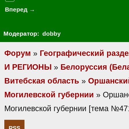
Вперед →
Модератор:
dobby
Форум
»
Географический разд
И РЕГИОНЫ
»
Белоруссия (Бел
Витебская область
»
Оршански
Могилевской губернии
» Оршанс
Могилевской губернии [тема №47
RSS