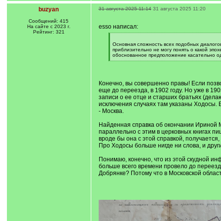
buzyan
31 августа 2025 11:14
31 августа 2025 11:20
Сообщений: 415
esso написал:
На сайте с 2023 г.
Рейтинг: 321
[
q
Основная сложность всех подобных диалогов
]
приблизительно не могу понять о какой эпох
обоснованное предположение касательно од
[
/
q
]
Конечно, вы совершенно правы! Если позво
еще до переезда, в 1902 году. Но уже в 19
записи о ее отце и старших братьях (дела
исключения случаях там указаны Ходосы. 
- Москва.
Найденная справка об окончании Ириной Ми
параллельно с этим в церковных книгах пи
вроде бы она с этой справкой, получается
Про Ходосы больше нигде ни слова, и други
Понимаю, конечно, что из этой скудной инф
больше всего времени провело до переезда
Добрянке? Потому что в Московской област