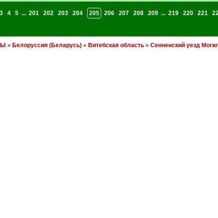
3
4
5
...
201
202
203
204
205
206
207
208
209
...
219
220
221
2
НЫ
»
Белоруссия (Беларусь)
»
Витебская область
»
Сенненский уезд Моги