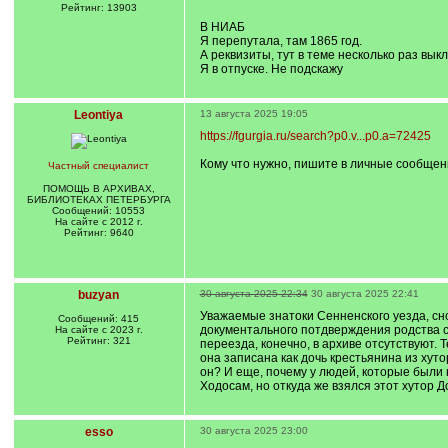
]
/
Рейтинг: 13903
q
В НИАБ
]
Я перепутала, там 1865 год.
А реквизиты, тут в теме несколько раз вык
Я в отпуске. Не подскажу
Leontiya
13 августа 2025 19:05
https://fgurgia.ru/search?p0.v...p0.a=72425
Кому что нужно, пишите в личные сообщен
Частный специалист
ПОМОЩЬ В АРХИВАХ,
БИБЛИОТЕКАХ ПЕТЕРБУРГА
Сообщений: 10553
На сайте с 2012 г.
Рейтинг: 9640
buzyan
30 августа 2025 22:34
30 августа 2025 22:41
Уважаемые знатоки Сенненского уезда, сн
Сообщений: 415
документального потдверждения родства с 
На сайте с 2023 г.
Рейтинг: 321
переезда, конечно, в архиве отсутствуют.
она записана как дочь крестьянина из хуто
он? И еще, почему у людей, которые были 
Ходосам, но откуда же взялся этот хутор 
esso
30 августа 2025 23:00