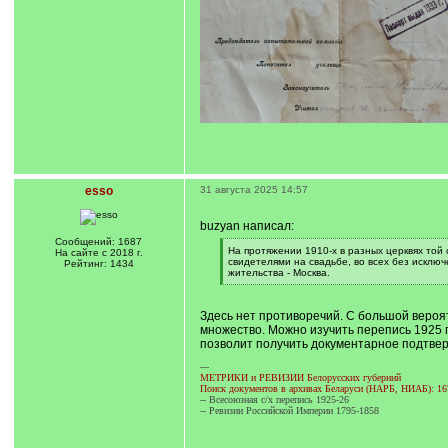
esso
31 августа 2025 14:57
buzyan написал:
Сообщений: 1687
[
На протяжении 1910-х в разных церквях той 
На сайте с 2018 г.
q
свидетелями на свадьбе, во всех без исклю
Рейтинг: 1434
]
жительства - Москва.
[
/
q
Здесь нет противоречий. С большой вероят
]
множество. Можно изучить перепись 1925 
позволит получить документарное подтве
---
МЕТРИКИ и РЕВИЗИИ Белорусских губерний
Поиск документов в архивах Беларуси (НАРБ, НИАБ): 16
-- Всесоюзная с/х перепись 1925-26
-- Ревизии Российской Империи 1795-1858