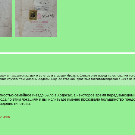
округи находятся записи о ее отце и старших братьях (делаю этот вывод на основании тог
чения случаях там указаны Ходосы. Еще ее старший брат был госпитализирован в 1916 во 
ностью семейное гнездо было в Ходосах, а некоторое время перед выездом в
года по этим локациям и вычислить где именно проживало большинство пред
рждение гипотезы.
71-1926