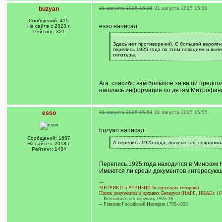
buzyan
31 августа 2025 15:26
31 августа 2025 15:28
Сообщений: 415
esso написал:
На сайте с 2023 г.
Рейтинг: 321
[
q
Здесь нет противоречий. С большой вероятн
]
перепись 1925 года по этим локациям и вы
гипотезы.
[
/
q
]
Ага, спасибо вам большое за ваши предпол
нашлась информация по детям Митрофана Ше
esso
31 августа 2025 15:54
31 августа 2025 15:55
buzyan написал:
Сообщений: 1687
[
А перепись 1925 года, получается, сохранил
На сайте с 2018 г.
q
[
Рейтинг: 1434
]
/
q
Перепись 1925 года находится в Минском 
]
Имеются ли среди документов интересующие
---
МЕТРИКИ и РЕВИЗИИ Белорусских губерний
Поиск документов в архивах Беларуси (НАРБ, НИАБ): 16
-- Всесоюзная с/х перепись 1925-26
-- Ревизии Российской Империи 1795-1858