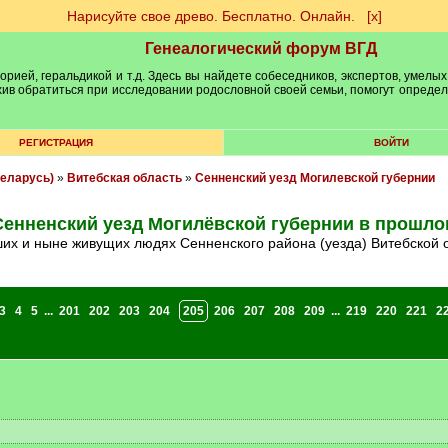
Нарисуйте свое древо. Бесплатно. Онлайн.
[х]
Генеалогический форум ВГД
рией, геральдикой и т.д. Здесь вы найдете собеседников, экспертов, умелых
рхив обратиться при исследовании родословной своей семьи, помогут опреде
РЕГИСТРАЦИЯ
ВОЙТИ
еларусь)
»
Витебская область
»
Сенненский уезд Могилевской губернии
Сенненский уезд Могилёвской губернии в прошло
ших и ныне живущих людях Сенненского района (уезда) Витебской 
3
4
5
...
201
202
203
204
205
206
207
208
209
...
219
220
221
2