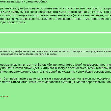
оже, ваша карта - сама поробная.
трактовать эту информацию по смене места жительства, что она просто там ро
ны были сменить? Не знаю, насколько это было просто сделать в те годы. Пох
 штамп, что выдан паспорт уже в советское время (то есть впечатление, что 
брянка как место рождения. Извините, если вопрос не по теме, просто из-за
 годы происходить.
рактовать эту информацию по смене места жительства, что она просто там родилась, а семь
насколько это было просто сделать в те годы.
ов заключается в том, что Вы ошибочно полагаете о моей осведомленности о
у понять о какой эпохе идет. Учитывая высокую плотность событий в первой п
ованное предположение касательно одной из указанных эпох будет совершенн
нт был первичным в цепочке, так как с высокой вероятностью он мог оформля
место жительства, что в итоге добавляет путаницы. Могли переехать на ново
71-1926