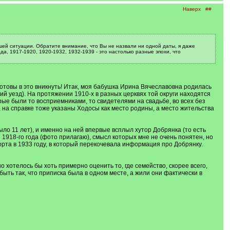
Наверх
##
ей ситуации. Обратите внимание, что Вы не назвали ни одной даты, я даже
да, 1917-1920, 1920-1932, 1932-1939 - это настолько разные эпохи, что
отовы в это вникнуть! Итак, моя бабушка Ирина Вячеславовна родилась
ий уезд). На протяжении 1910-х в разных церквях той округи находятся
рые были то восприемниками, то свидетелями на свадьбе, во всех без
на справке тоже указаны Ходосы как место родины, а место жительства
о 11 лет), и именно на ней впервые всплыл хутор Добрянка (то есть
 1918-го года (фото прилагаю), смысл которых мне не очень понятен, но
порта в 1933 году, в который перекочевала информация про Добрянку.
 хотелось бы хоть примерно оценить то, где семейство, скорее всего,
ыть так, что приписка была в одном месте, а жили они фактически в