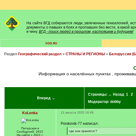
На сайте ВГД собираются люди, увлеченные генеалогией, исто
документы о павших в боях и пропавших без вести, в какой а
и чину.
ВГД - поиск людей в прошлом, настоящем и будущем!
VGD.RU
Раздел
Географический раздел
»
СТРАНЫ И РЕГИОНЫ
»
Белоруссия (Б
Информация о населённых пунктах , проживав
Страницы:
← Назад
1
2
Вперед →
Модератор:
dobby
KoLenka
13 августа 2025 16:49
Poiskovik-77 написал:
Питерская я
[
где они хранятся ?
Сообщений: 2915
q
[
На сайте с 2021 г.