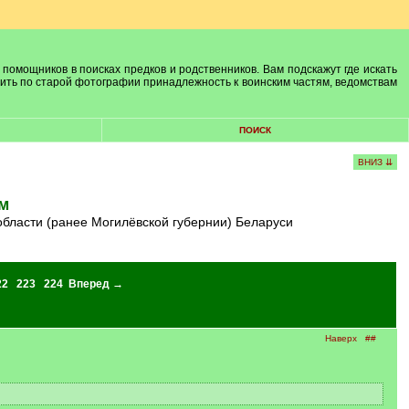
 помощников в поисках предков и родственников. Вам подскажут где искать
лить по старой фотографии принадлежность к воинским частям, ведомствам
ПОИСК
ВНИЗ ⇊
м
области (ранее Могилёвской губернии) Беларуси
22
223
224
Вперед →
Наверх
##