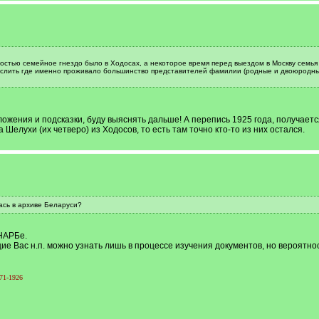
остью семейное гнездо было в Ходосах, а некоторое время перед выездом в Москву семья
числить где именно проживало большинство представителей фамилии (родные и двоюродные
ожения и подсказки, буду выяснять дальше! А перепись 1925 года, получаетс
лухи (их четверо) из Ходосов, то есть там точно кто-то из них остался.
ась в архиве Беларуси?
НАРБе.
 Вас н.п. можно узнать лишь в процессе изучения документов, но вероятнос
71-1926