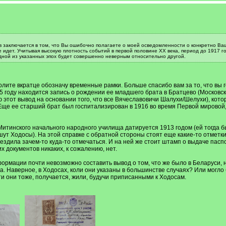
 заключается в том, что Вы ошибочно полагаете о моей осведомленности о конкретно Ваш
е идет. Учитывая высокую плотность событий в первой половине XX века, период до 1917 го
ной из указанных эпох будет совершенно неверным относительно другой.
лите вкратце обозначу временные рамки. Больше спасибо вам за то, что вы г
05 году находится запись о рождении ее младшего брата в Братцево (Московск
ю этот вывод на основании того, что все Вячеславовичи Шалухи/Шелухи), кото
Еще ее старший брат был госпитализирован в 1916 во время Первой мировой, 
тинского начального народного училища датируется 1913 годом (ей тогда был
шут Ходосы). На этой справке с обратной стороны стоят еще какие-то отметки
, ездила зачем-то куда-то отмечаться. И на ней же стоит штамп о выдаче пас
х документов никаких, к сожалению, нет.
ормации почти невозможно составить вывод о том, что же было в Беларуси, но
. Наверное, в Ходосах, коли они указаны в большинстве случаях? Или могло б
и они тоже, получается, жили, будучи приписанными к Ходосам.