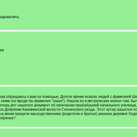
ладывались.
ия
ова обращаюсь к вам за помощью. Долгое время искала людей с фамилией Шел
ними (но вроде бы фамилия "наша"). Нашла их в метрических книгах там, был
 Теперь вот нашелся документ об окончании прабабушкой начального училища
ра Добрянки Каковчинской волости Сенненского уезда. Этот хутор нашелся по С
на моем прицеле как родственники (родители и братья) указана деревня Ход
Добрянка?