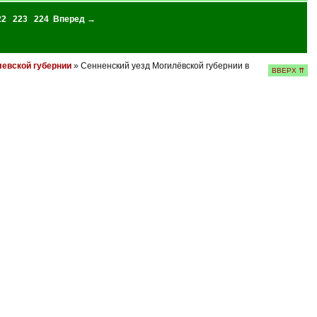
22
223
224
Вперед →
левской губернии
» Сенненский уезд Могилёвской губернии в
ВВЕРХ ⇈