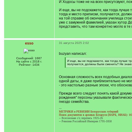
И Ходосы тоже не на всех присутсвуют, пох
И еще, вы не подскажете, как тогда лучше 
тогда и место приписки, получается, долж
на той справке об окончании училища стоит
уже с замужней фамилией, указан хутор До
представить, что там конкретно могло в те
esso
31 августа 2025 2:02
buzyan написал:
Сообщений: 1687
[
И еще, вы не подскажете, как тогда лучше т
На сайте с 2018 г.
q
получается, должны были сменить? Не знаю, 
Рейтинг: 1434
]
[
/
q
Основная сложность всех подобных диалог
]
одной даты, я даже приблизительно не мог
- это настолько разные эпохи, что обосн
Прежде всего следует понять какой докуме
рождения" персоны указывали фактическое 
гнездо семейства.
---
МЕТРИКИ и РЕВИЗИИ Белорусских губерний
Поиск документов в архивах Беларуси (НАРБ, НИАБ): 16
-- Всесоюзная с/х перепись 1925-26
-- Ревизии Российской Империи 1795-1858