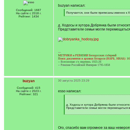
buzyan написал:
Сообщений: 1687
[
Получается, они были приписаны именно к Х
На сайте с 2018 г.
q
[
Рейтинг: 1434
]
/
q
д. Ходосы и хутора Добрянка были относи
]
Представители семьи могли перемещаться в
---
МЕТРИКИ и РЕВИЗИИ Белорусских губерний
Поиск документов в архивах Беларуси (НАРБ, НИАБ): 16
-- Всесоюзная с/х перепись 1925-26
-- Ревизии Российской Империи 1795-1858
buzyan
30 августа 2025 23:29
Сообщений: 415
esso написал:
На сайте с 2023 г.
Рейтинг: 321
[
q
]
д. Ходосы и хутора Добрянка были относите
Представители семьи могли перемещаться в 
[
/
q
]
Ого, спасибо вам огромное за ваш невероятн