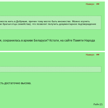
Наверх
##
 могла жить в Добрянке, причин тому могло быть множество. Можно изучить
 братья отца семейства), что позволит получить документарное подтверждение
я, сохранилась в архиве Беларуси? Кстати, на сайте Памяти Народа
Наверх
##
ть достаточно высока.
Лайк (2)