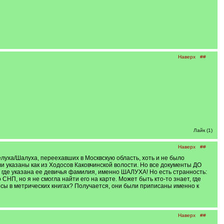
Наверх
##
Лайк (1)
Наверх
##
уха/Шалуха, переехавших в Москвскую область, хоть и не было
и указаны как из Ходосов Каковчинской волости. Но все документы ДО
, где указана ее девичья фамилия, именно ШАЛУХА! Но есть странность:
НП, но я не смогла найти его на карте. Может быть кто-то знает, где
осы в метрических книгах? Получается, они были приписаны именно к
Наверх
##