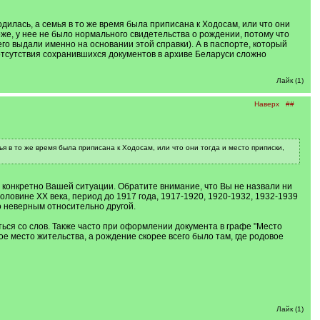
дилась, а семья в то же время была приписана к Ходосам, или что они
оже, у нее не было нормального свидетельства о рождении, потому что
его выдали именно на основании этой справки). А в паспорте, который
 отсутствия сохранившихся документов в архиве Беларуси сложно
Лайк (1)
Наверх
##
я в то же время была приписана к Ходосам, или что они тогда и место приписки,
 конкретно Вашей ситуации. Обратите внимание, что Вы не назвали ни
оловине XX века, период до 1917 года, 1917-1920, 1920-1932, 1932-1939
о неверным относительно другой.
ться со слов. Также часто при оформлении документа в графе "Место
е место жительства, а рождение скорее всего было там, где родовое
Лайк (1)