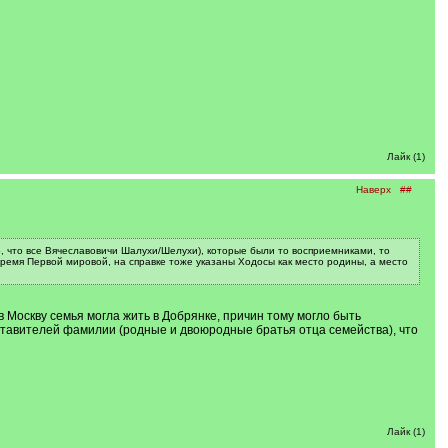
Лайк (1)
Наверх
##
о, что все Вячеславовичи Шалухи/Шелухи), которые были то восприемниками, то
время Первой мировой, на справке тоже указаны Ходосы как место родины, а место
 Москву семья могла жить в Добрянке, причин тому могло быть
ставителей фамилии (родные и двоюродные братья отца семейства), что
Лайк (1)