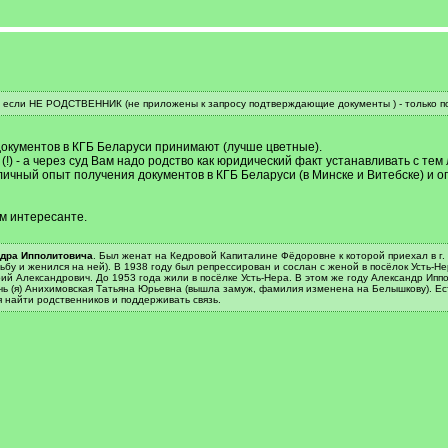
 если НЕ РОДСТВЕННИК (не приложены к запросу подтверждающие документы ) - только по 
документов в КГБ Беларуси принимают (лучше цветные).
(!) - а через суд Вам надо родство как юридический факт устанавливать с тем
я личный опыт получения документов в КГБ Беларуси (в Минске и Витебске) и
ем интересанте.
дра Ипполитовича
. Был женат на Кедровой Капиталине Фёдоровне к которой приехал в г.
у и женился на ней). В 1938 году был репрессирован и сослан с женой в посёлок Усть-Нер
ий Александрович. До 1953 года жили в посёлке Усть-Нера. В этом же году Александр Иппо
очь (я) Анихимовская Татьяна Юрьевна (вышла замуж, фамилия изменена на Белышкову). Ест
 найти родственников и поддерживать связь.