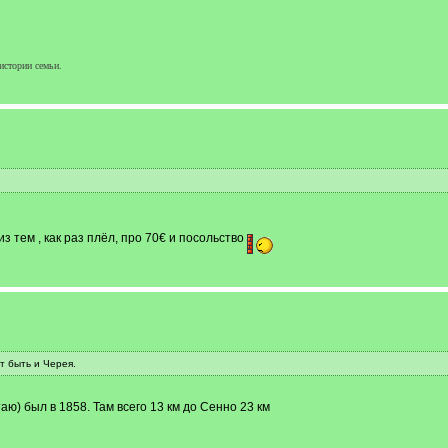
истории семьи.
из тем , как раз плёл, про 70€ и посольство
т быть и Черея.
ю) был в 1858. Там всего 13 км до Сенно 23 км