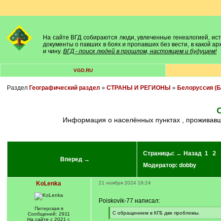
На сайте ВГД собираются люди, увлеченные генеалогией, исто
документы о павших в боях и пропавших без вести, в какой а
и чину.
ВГД - поиск людей в прошлом, настоящем и будущем!
VGD.RU
Раздел
Географический раздел
»
СТРАНЫ И РЕГИОНЫ
»
Белоруссия (Б
Информация о населённых пунктах , проживав
Страницы:
← Назад
1
2
Вперед →
Модератор:
dobby
KoLenka
21 ноября 2024 18:24
Poiskovik-77 написал:
Питерская я
[
С обращением в КГБ две проблемы.
Сообщений: 2911
q
[
На сайте с 2021 г.