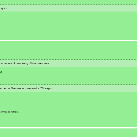
твует
имовский Александр Ипполитович.
те
ьство в Москве и платный - 70 евро.
истории семьи.