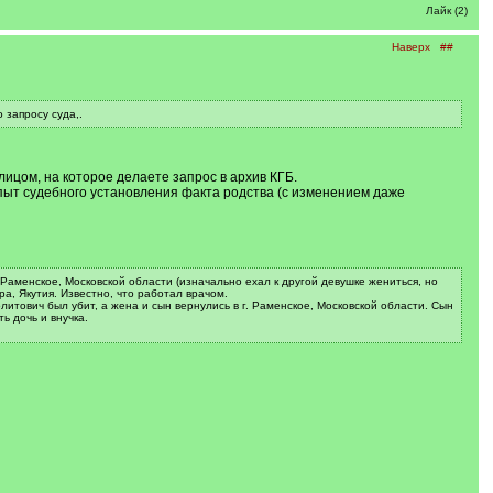
Лайк (2)
Наверх
##
запросу суда,.
 лицом, на которое делаете запрос в архив КГБ.
 опыт судебного установления факта родства (с изменением даже
 Раменское, Московской области (изначально ехал к другой девушке жениться, но
а, Якутия. Известно, что работал врачом.
литович был убит, а жена и сын вернулись в г. Раменское, Московской области. Сын
ь дочь и внучка.