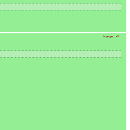
Наверх
##