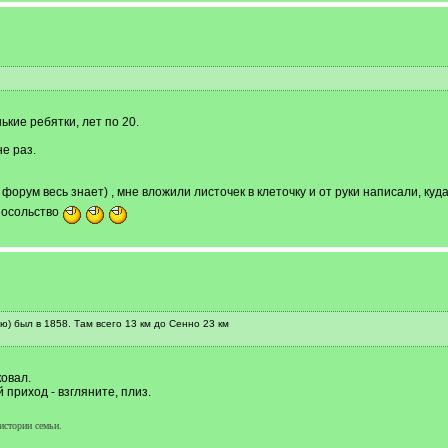
кие ребятки, лет по 20.
е раз.
 форум весь знает) , мне вложили листочек в клеточку и от руки написали, ку
посольство
) был в 1858. Там всего 13 км до Сенно 23 км
ковал.
 приход - взгляните, плиз.
истории семьи.