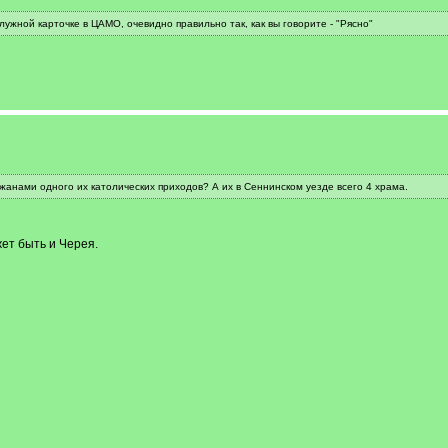
лужной карточке в ЦАМО, очевидно правильно так, как вы говорите - "Рясно"
жанами одного их католических приходов? А их в Сеннинском уезде всего 4 храма.
ет быть и Черея.