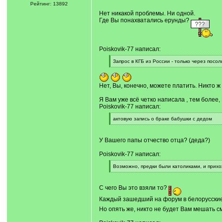
]
/
Рейтинг: 13892
q
Нет никакой проблемы. Ни одной.
]
Где Вы понахватались ерунды?
Poiskovik-77 написал:
[
Запрос в КГБ из России - только через посол
q
[
]
/
q
]
Нет, Вы, конечно, можете платить. Никто ж 
Я Вам уже всё четко написала , тем более
Poiskovik-77 написал:
[
актовую запись о браке бабушки с дедом
q
[
]
/
q
У Вашего папы отчество отца? (деда?)
]
Poiskovik-77 написал:
[
Возможно, предки были католиками, и прихо
q
[
]
/
q
С чего Вы это взяли то?
]
Каждый зашедший на форум в белорусские 
Но опять же, никто не будет Вам мешать с