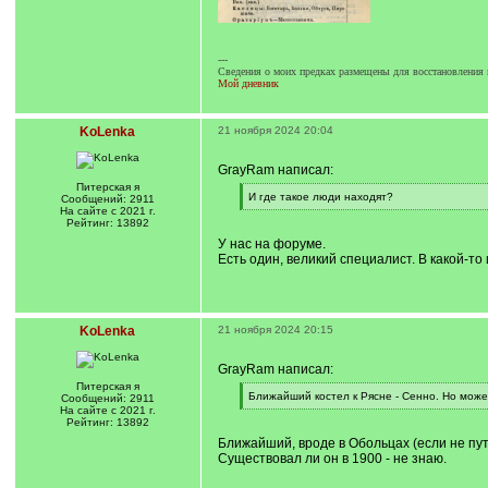
---
Сведения о моих предках размещены для восстановления 
Мой дневник
KoLenka
21 ноября 2024 20:04
GrayRam написал:
Питерская я
[
И где такое люди находят?
Сообщений: 2911
q
[
На сайте с 2021 г.
]
/
Рейтинг: 13892
q
У нас на форуме.
]
Есть один, великий специалист. В какой-то 
KoLenka
21 ноября 2024 20:15
GrayRam написал:
Питерская я
[
Ближайший костел к Рясне - Сенно. Но може
Сообщений: 2911
q
[
На сайте с 2021 г.
]
/
Рейтинг: 13892
q
Ближайший, вроде в Обольцах (если не пута
]
Существовал ли он в 1900 - не знаю.