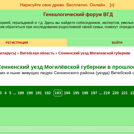
Нарисуйте свое древо. Бесплатно. Онлайн.
[х]
Генеалогический форум ВГД
рией, геральдикой и т.д. Здесь вы найдете собеседников, экспертов, умелых
рхив обратиться при исследовании родословной своей семьи, помогут опреде
РЕГИСТРАЦИЯ
ВОЙТИ
еларусь)
»
Витебская область
»
Сенненский уезд Могилевской губернии
Сенненский уезд Могилёвской губернии в прошло
ших и ныне живущих людях Сенненского района (уезда) Витебской 
3
4
5
...
189
190
191
192
193
194
195
196
197
...
219
220
221
2