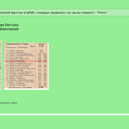
лужной карточке в ЦАМО, очевидно правильно так, как вы говорите - "Рясно"
нии Риттиха
благочиния
истории семьи.