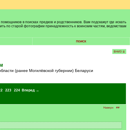
 помощников в поисках предков и родственников. Вам подскажут где искать
лить по старой фотографии принадлежность к воинским частям, ведомствам
ПОИСК
ВНИЗ ⇊
м
области (ранее Могилёвской губернии) Беларуси
22
223
224
Вперед →
Наверх
##