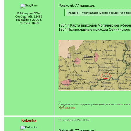
Poiskovik-77 написал:
[
"Расино" - так указано место рождения в пос
В Молдове ППЖ
q
[
Сообщений: 12482
]
/
На сайте с 2009 г.
q
Рейтинг: 8499
1864 г. Карта приходов Могилевской губер
]
1864 Православные приходы Сеннинского 
---
Сведения о моих предках размещены для восстановления 
Мой дневник
KoLenka
21 ноября 2024 20:02
Poiskovik-77 написал: