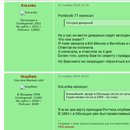
KoLenka
21 ноября 2024 20:19
Poiskovik-77 написал:
Питерская я
[
Сегодня дежурный
Сообщений: 2911
q
[
На сайте с 2021 г.
]
/
Рейтинг: 13892
q
Ну у нас на месте дежурных сидят молодень
]
Что они знают?
Я тоже звонила в Кгб Минска и Витебска и н
Ответов не получила.
А написала, и ответили за 4 дня.
Более того, шепну Вам по секрету ( правда
Но Вам никто не запрещает обратиться в 
GrayRam
21 ноября 2024 20:22
Vita sine libertate nihil
KoLenka написал:
[
Ближайший, вроде в Обольцах (если не путаю
В Молдове ППЖ
q
Существовал ли он в 1900 - не знаю.
Сообщений: 12482
]
[
На сайте с 2009 г.
/
Рейтинг: 8499
q
Я ж не зря карту приходов Риттиха опубли
]
В 1864 г. в Обольцах уже был православный
---
Сведения о моих предках размещены для восстановления 
Мой дневник