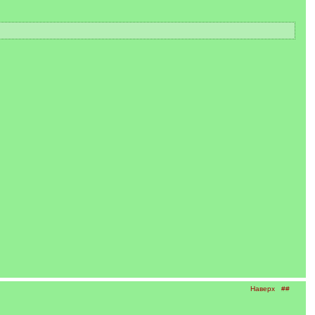
Наверх
##