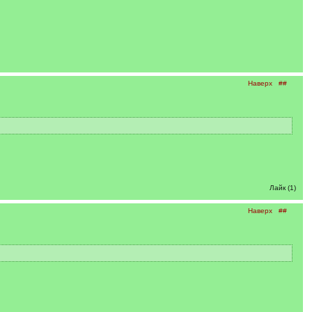
Наверх
##
Лайк (1)
Наверх
##