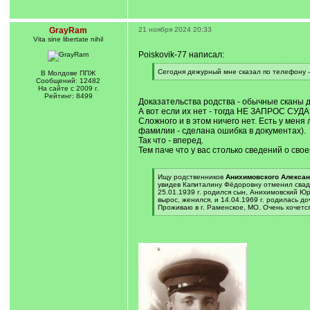
GrayRam
21 ноября 2024 20:33
Vita sine libertate nihil
Poiskovik-77 написал:
[
Сегодня дежурный мне сказал по телефону -
В Молдове ППЖ
q
[
Сообщений: 12482
]
/
На сайте с 2009 г.
q
Рейтинг: 8499
Доказательства родства - обычные сканы 
]
А вот если их нет - тогда НЕ ЗАПРОС СУДА 
Сложного и в этом ничего нет. Есть у мен
фамилии - сделана ошибка в документах).
Так что - вперед.
Тем паче что у вас столько сведений о сво
[
Ищу родственников
Анихимовского Алексан
q
увидев Капиталину Фёдоровну отменил свадьб
]
25.01.1939 г. родился сын, Анихимовский Юр
вырос, женился, и 14.04.1969 г. родилась д
Проживаю в г. Раменское, МО. Очень хочется
[
/
q
]