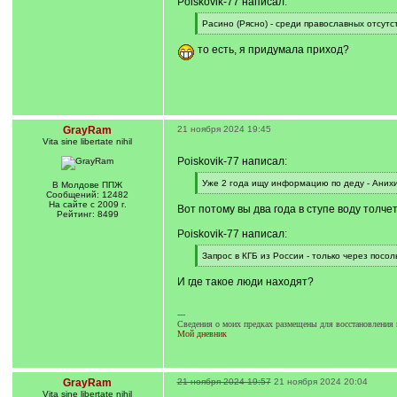
Poiskovik-77 написал:
[
Расино (Рясно) - среди православных отсутс
q
[
]
/
то есть, я придумала приход?
q
]
GrayRam
21 ноября 2024 19:45
Vita sine libertate nihil
Poiskovik-77 написал:
[
Уже 2 года ищу информацию по деду - Аних
В Молдове ППЖ
q
[
Сообщений: 12482
]
/
На сайте с 2009 г.
Вот потому вы два года в ступе воду толче
q
Рейтинг: 8499
]
Poiskovik-77 написал:
[
Запрос в КГБ из России - только через посол
q
[
]
/
И где такое люди находят?
q
]
---
Сведения о моих предках размещены для восстановления 
Мой дневник
GrayRam
21 ноября 2024 19:57
21 ноября 2024 20:04
Vita sine libertate nihil