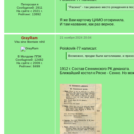
Питерская я
[
"Расино" - так указано место рождения в пос
Сообщений: 2911
q
[
На сайте с 2021 г.
]
/
Рейтинг: 13892
q
Я же Вам карточку ЦАМО отскринила.
]
И там название, как раз верное.
GrayRam
21 ноября 2024 20:04
Vita sine libertate nihil
Poiskovik-77 написал:
[
Возможно, предки были католиками, и прихо
В Молдове ППЖ
q
[
Сообщений: 12482
]
/
На сайте с 2009 г.
q
Рейтинг: 8499
1912 г. Состав Сеннинского РК деканата.
]
Ближайший костел к Рясне - Сенно. Но мож