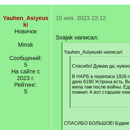
Yauhen_Asiyeus
15 ноя. 2023 22:12
ki
Новичок
Svajak написал:
Minsk
[
q
Yauhen_Asiyeuski написал:
]
Сообщений:
[
5
q
Спасибо! Думаю да, нужно
На сайте с
]
В НАРБ в переписи 1926 г
2023 г.
дело 6190 Устрона есть. В
Рейтинг:
жила там после войны. Ед
5
помнит. А вот старшее пок
[
/
q
СПАСИБО БОЛЬШОЕ! Будем и
]