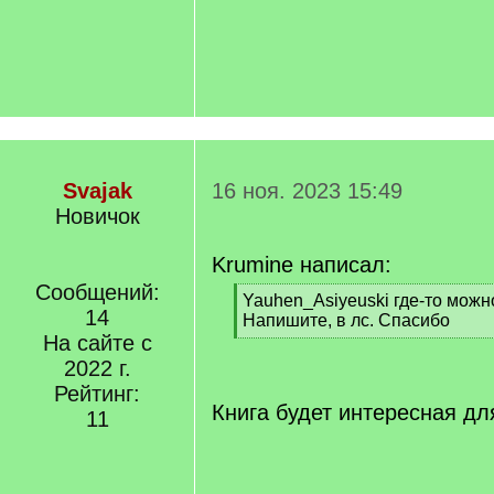
Svajak
16 ноя. 2023 15:49
Новичок
Krumine написал:
Сообщений:
[
Yauhen_Asiyeuski где-то можн
14
q
Напишите, в лс. Спасибо
]
На сайте с
[
/
2022 г.
q
Рейтинг:
]
Книга будет интересная дл
11