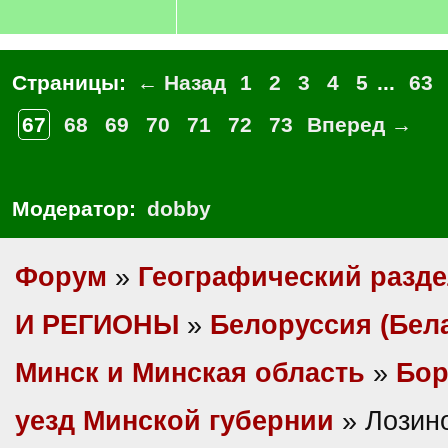
Страницы:
← Назад
1
2
3
4
5
...
63
67
68
69
70
71
72
73
Вперед →
Модератор:
dobby
Форум
»
Географический разд
И РЕГИОНЫ
»
Белоруссия (Бел
Минск и Минская область
»
Бор
уезд Минской губернии
» Лозино