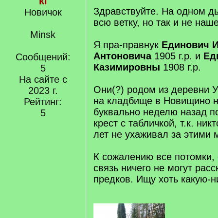
ki
Здравствуйте. На одном д
Новичок
всю ветку, но так и не наше
Minsk
Я пра-правнук
Единович И
Антоновича
1905 г.р. и
Ед
Сообщений:
Казимировны
1908 г.р.
5
На сайте с
Они(?) родом из деревни 
2023 г.
на кладбище в Новищино н
Рейтинг:
буквально неделю назад п
5
крест с табличкой, т.к. ник
лет не ухаживал за этими 
К сожалению все потомки, 
связь ничего не могут расс
предков. Ищу хоть какую-