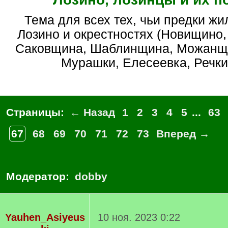
Тема для всех тех, чьи предки жили в околице
Лозино и окрестностях (Новищино
Саковщина, Шаблинщина, Можанщи
Мурашки, Елесеевка, Речки 
Страницы:
← Назад
1
2
3
4
5
...
63
67
68
69
70
71
72
73
Вперед →
Модератор:
dobby
Yauhen_Asiyeus
10 ноя. 2023 0:22