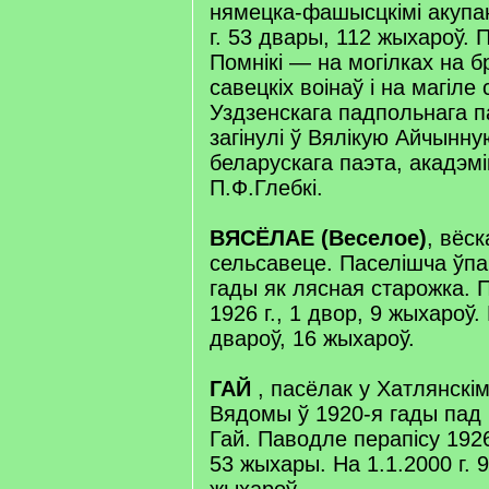
нямецка-фашысцкімі акупан
г. 53 двары, 112 жыхароў. 
Помнікі — на могілках на б
савецкіх воінаў і на магіле
Уздзенскага падпольнага п
загінулі ў Вялікую Айчынну
беларускага паэта, акадэм
П.Ф.Глебкі.
ВЯСЁЛАЕ (Веселое)
, вёс
сельсавеце. Паселішча ўпа
гады як лясная старожка. 
1926 г., 1 двор, 9 жыхароў. 
двароў, 16 жыхароў.
ГАЙ
, пасёлак у Хатлянскі
Вядомы ў 1920-я гады пад
Гай. Паводле перапісу 1926
53 жыхары. На 1.1.2000 г. 9