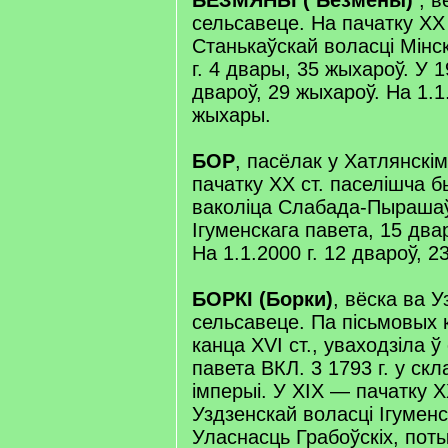
БЕЗМЯНЫ ( Безмены)
, в
сельсавеце. На пачатку XX 
Станькаўскай воласці Мінск
г. 4 двары, 35 жыхароў. У 1
двароў, 29 жыхароў. На 1.1.
жыхары.
БОР
, пасёлак у Хатлянскі
пачатку XX ст. паселішча 
ваколіца Слабада-Пырашаў
Ігуменскага павета, 15 два
На 1.1.2000 г. 12 двароў, 
БОРКІ (Борки)
, вёска ва У
сельсавеце. Па пісьмовых 
канца XVI ст., уваходзіла ў
павета ВКЛ. 3 1793 г. у скл
імперыі. У XIX — пачатку X
Уздзенскай воласці Ігуменс
Уласнасць Грабоўскіх, пот