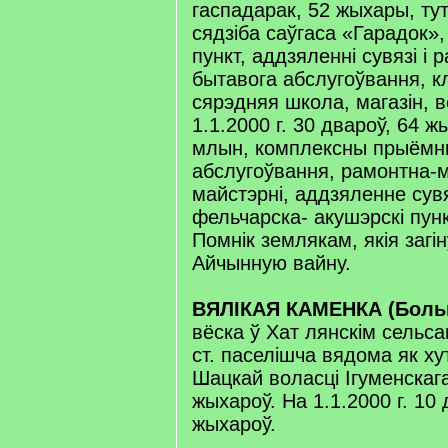
гаспадарак, 52 жыхары, тут
сядзіба саўгаса «Гарадок»
пункт, аддзяленні сувязі і 
бытавога абслугоўвання, кл
сярэдняя школа, магазін, в
1.1.2000 г. 30 двароў, 64 
млын, комплексны прыёмны
абслугоўвання, рамонтна-
майстэрні, аддзяленне сувя
фельчарска- акушэрскі пунк
Помнік землякам, якія загін
Айчынную вайну.
ВЯЛІКАЯ КАМЕНКА (Боль
вёска ў Хат лянскім сельса
ст. паселішча вядома як х
Шацкай воласці Ігуменскага
жыхароў. На 1.1.2000 г. 10 
жыхароў.