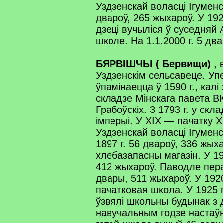
Уздзенскай воласці Ігуменс
двароў, 265 жыхароў. У 192
дзеці вучыліся ў суседняй
школе. На 1.1.2000 г. 5 дв
БЯРВІШЧЫ ( Бервищи)
, 
Уздзенскім сельсавеце. У
ўпамінаецца ў 1590 г., калі
складзе Мінскага павета В
Грабоўскіх. 3 1793 г. у скл
імперыі. У XIX — пачатку X
Уздзенскай воласці Ігуменс
1897 г. 56 двароў, 336 жых
хлебазапасны магазін. У 19
412 жыхароў. Паводле перап
двары, 511 жыхароў. У 1920
пачатковая школа. У 1925 
ўзвялі школьны будынак з 
навучальным годзе настаўн