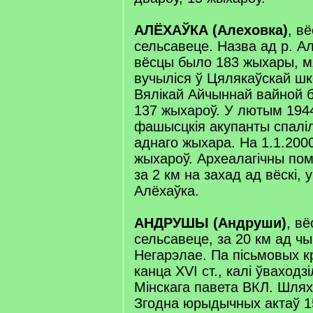
АЛЁХАЎКА (Алеховка)
, в
сельсавеце. Назва ад р. Ал
вёсцы было 183 жыхары, м
вучыліся ў Цялякаўскай ш
Вялікай Айчыннай вайной б
137 жыхароў. У лютым 1944
фашысцкія акупанты спалілі 
аднаго жыхара. На 1.1.2000
жыхароў. Археалагічны пом
за 2 км на захад ад вёскі, 
Алёхаўка.
АНДРУШЫ (Андруши)
, в
сельсавеце, за 20 км ад чы
Негарэлае. Па пісьмовых к
канца XVI ст., калі ўваходз
Мінскага павета ВКЛ. Шлях
Згодна юрыдычных актаў 159