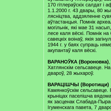
170 гітлераўскіх салдат і а
1.1.2000 г. 43 двары, 80 ж
лясніцтва, аддзяленне сувяз
аўтастанцыя. Помнік археа
могільнік, які мае 31 насы
лесе каля вёскі. Помнік на
савецкіх воінаў, якія загінул
1944 г. у баях супраць ня
акупантаў каля вёскі.
ВАРАНОЎКА (Вороновка)
Хатлянскім сельсавеце. На 
двароў, 28 жыхароў.
ВАРАЦІШЧЫ (Воротищи)
Камянкоўскім сельсавеце. 
крыніцах паселішча вядома 
як засценак Слабада-Пыра
Ігуменскага павета, 7 двар