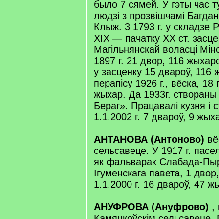
было 7 сямей. У гэты час 
людзі з прозвішчамі Багдан
Клыж. 3 1793 г. у складзе Р
XIX — пачатку XX ст. засце
Магільнянскай воласці Мінс
1897 г. 21 двор, 116 жыхаро
у засценку 15 двароў, 116
перапісу 1926 г., вёска, 18
жыхар. Да 1933г. створаны
Бераг». Працавалі кузня і
1.1.2002 г. 7 двароў, 9 жых
АНТАНОВА (Антоново)
вё
сельсавеце. У 1917 г. пасе
як фальварак Слабада-Пы
Ігуменскага павета, 1 двор
1.1.2000 г. 16 двароў, 47 ж
АНУФРОВА (Ануфрово)
,
Камянкоўскім сельсавеце. 