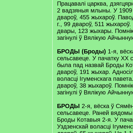
Працавалі царква, дзягцяр
2 вадзяныя млыны. У 1909 
двароў, 455 жыхароў. Паво
г., 99 двароў, 511 жыхароў. 
двары, 123 жыхары. Помнік
загінулі ў Вялікую Айчынну
БРОДЫ (Броды)
1-я, вёс
сельсавеце. У пачатку XX 
была пад назвай Броды Ко
двароў, 191 жыхар. Адносі
воласці Ігуменскага павета.
двароў, 38 жыхароў. Помнік
загінулі ў Вялікую Айчынну
БРОДЫ
2-я, вёска ў Сямён
сельсавеце. Раней вядомы
Броды Котавыя 2-я. У пачат
Уздзенскай воласці Ігуменс