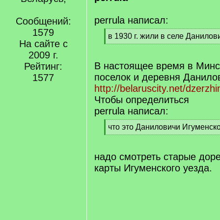
perrula написал:
Сообщений:
1579
[
в 1930 г. жили в селе Данилов
На сайте с
q
[
]
2009 г.
/
q
В настоящее время в Минс
Рейтинг:
]
поселок и деревня Данило
1577
http://belaruscity.net/dzerzh
Чтобы определиться
perrula написал:
[
что это Даниловичи Игуменско
q
[
]
/
q
надо смотреть старые до
]
карты Игуменского уезда.