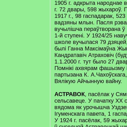
1905 г. адкрыта народнае 
г. 72 двары, 598 жыхароў. 
1917 г., 98 гаспадарак, 52
вадзяны млын. Пасля рэв
вучылішча пераўтворана ў
1-й ступені. У 1924/25 нав
школе вучылася 79 дзяцей, 
былі Ганна Максімаўна Жыг
Кандратавіч Атраховіч (буд
1.1.2000 г. тут было 27 два
Помнікі ахвярам фашызму і
партызана К. А.Чахоўскага, 
Вялікую Айчынную вайну.
АСТРАВОК
, пасёлак у Сям
сельсавеце. У пачатку XX 
вядома як урочышча Уздзе
Ігуменскага павета, 1 гасп
У 1924 г. пасёлак, 59 жыхар
ў суседняй Астравоцкай шко