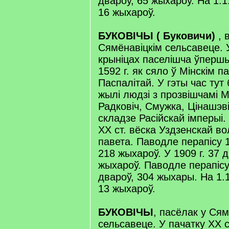
двароў, 65 жыхароў. На 1.1.
16 жыхароў.
БУКОВІЧЫ ( Буковичи)
, 
Сямёнавіцкім сельсавеце. 
крыніцах паселішча ўперш
1592 г. як сяло ў Мінскім 
Паспалітай. У гэты час тут 
жылі людзі з прозвішчамі М
Радковіч, Смужка, Цінашэвіч
складзе Расійскай імперыі.
XX ст. вёска Уздзенскай во
павета. Паводле перапісу 1
218 жыхароў. У 1909 г. 37 
жыхароў. Паводле перапісу 
двароў, 304 жыхары. На 1.1
13 жыхароў.
БУКОВІЧЫ
, пасёлак у Сям
сельсавеце. У пачатку XX с