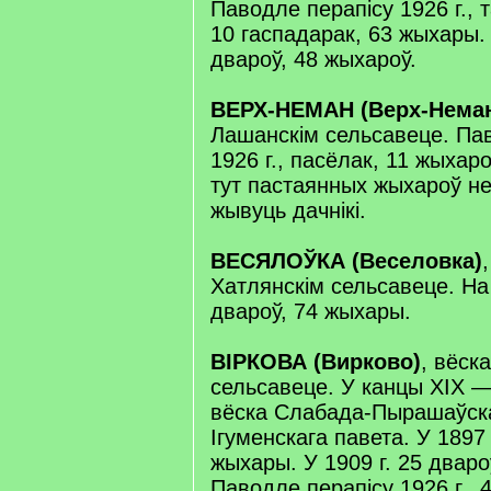
Паводле перапісу 1926 г., 
10 гаспадарак, 63 жыхары. 
двароў, 48 жыхароў.
ВЕРХ-НЕМАН (Верх-Нема
Лашанскім сельсавеце. Па
1926 г., пасёлак, 11 жыхаро
тут пастаянных жыхароў н
жывуць дачнікі.
ВЕСЯЛОЎКА (Веселовка)
Хатлянскім сельсавеце. На 
двароў, 74 жыхары.
ВІРКОВА (Вирково)
, вёск
сельсавеце. У канцы XIX —
вёска Слабада-Пырашаўска
Ігуменскага павета. У 1897 
жыхары. У 1909 г. 25 дваро
Паводле перапісу 1926 г., 