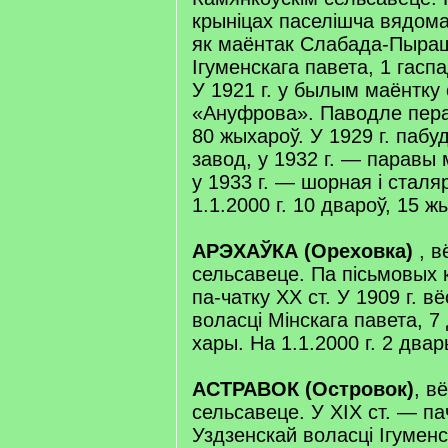
крыніцах паселішча вядома 
як маёнтак Слабада-Пыраш
Ігуменскага павета, 1 гасп
У 1921 г. у былым маёнтку
«Ануфрова». Паводле перапі
80 жыхароў. У 1929 г. паб
завод, у 1932 г. — паравы 
у 1933 г. — шорная і сталя
1.1.2000 г. 10 двароў, 15 ж
АРЭХАЎКА (Ореховка)
, в
сельсавеце. Па пісьмовых 
па-чатку XX ст. У 1909 г. в
воласці Мінскага павета, 7
хары. На 1.1.2000 г. 2 двар
АСТРАВОК (Островок)
, в
сельсавеце. У XIX ст. — па
Уздзенскай воласці Ігуменс