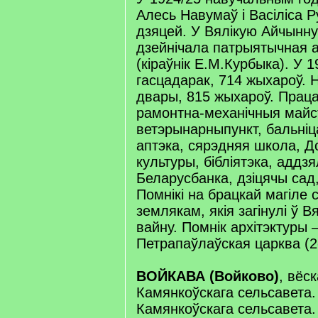
Алесь Навумаў і Васіліса Р
дзяцей. У Вялікую Айчынн
дзейнічала патрыятычная а
(кіраўнік Е.М.Курбыка). У 1
гасцадарак, 714 жыхароў. Н
двары, 815 жыхароў. Прац
рамонтна-механічныя майст
ветэрынарныпункт, бальніц
аптэка, сярэдняя школа, Д
культуры, бібліятэка, аддзял
Беларусбанка, дзіцячы сад,
Помнікі на брацкай магіле с
землякам, якія загінулі ў 
вайну. Помнік архітэктуры
Петрапаўлаўская царква (2-
ВОЙКАВА (Войково)
, вёск
Камянкоўскага сельсавета. 
Камянкоўскага сельсавета. 