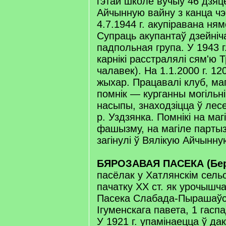
гэтай школе вучыў 46 дзяц
Айчынную вайну з канца чэ
4.7.1944 г. акупіравана ня
Супраць акупантаў дзейні
падпольная група. У 1943 г.
карнікі расстралялі сям'ю 
чалавек). На 1.1.2000 г. 12
жыхар. Працавалі клуб, маг
помнік — курганны могільнік
насыпы, знаходзіцца ў лес
р. Уздзянка. Помнікі на маг
фашызму, на магіле партыз
загінулі ў Вялікую Айчынну
БЯРОЗАВАЯ ПАСЕКА (Бере
пасёлак у Хатлянскім сель
пачатку XX ст. як урочышч
Пасека Слабада-Пырашаўс
Ігуменскага павета, 1 гасп
У 1921 г. упамінаецца ў да