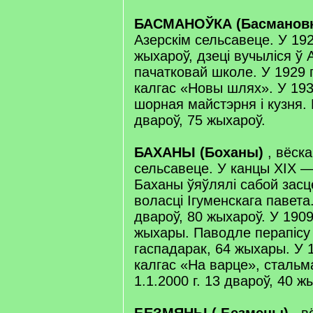
БАСМАНОЎКА (Басманов
Азерскім сельсавеце. У 192
жыхароў, дзеці вучыліся ў 
пачатковай школе. У 1929 г
калгас «Новы шлях». У 1933
шорная майстэрня і кузня. Н
двароў, 75 жыхароў.
БАХАНЫ (Боханы)
, вёска
сельсавеце. У канцы XIX —
Баханы ўяўлялі сабой засц
воласці Ігуменскага павета.
двароў, 80 жыхароў. У 1909 
жыхары. Паводле перапісу 1
гаспадарак, 64 жыхары. У 1
калгас «На варце», стальм
1.1.2000 г. 13 двароў, 40 ж