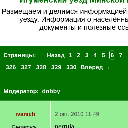
Размещаем и делимся информацией по игуменскому
уезду. Информация о населённы
документы и полезные сс
Страницы:
← Назад
1
2
3
4
5
6
7
326
327
328
329
330
Вперед →
Модератор:
dobby
ivanich
2 окт. 2010 11:49
perrula
Беларусь,