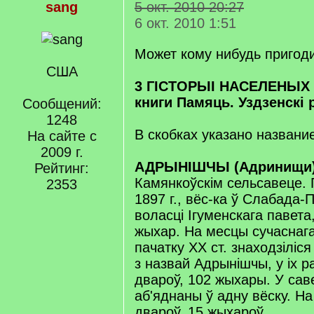
sang
5 окт. 2010 20:27
6 окт. 2010 1:51
Может кому нибудь пригод
США
3 ГІСТОРЫІ НАСЕЛЕНЫХ 
книги Памяць. Уздзенскі 
Сообщений:
1248
В скобках указано названи
На сайте с
2009 г.
АДРЫНІШЧЫ (Адринищи
Рейтинг:
Камянкоўскім сельсавеце. 
2353
1897 г., вёс-ка ў Слабада
воласці Ігуменскага павета
жыхар. На месцы сучаснага
пачатку XX ст. знаходзіліс
з назвай Адрынішчы, у іх 
двароў, 102 жыхары. У сав
аб'яднаны ў адну вёску. На 
двароў, 15 жыхароў.