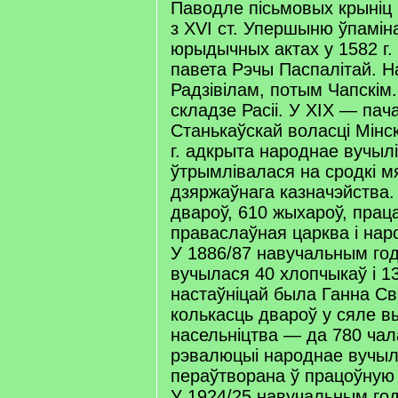
Паводле пісьмовых крыніц
з XVI ст. Упершыню ўпамін
юрыдычных актах у 1582 г. 
павета Рэчы Паспалітай. 
Радзівілам, потым Чапскім. 
складзе Расіі. У XIX — пача
Станькаўскай воласці Мінск
г. адкрыта народнае вучыл
ўтрымлівалася на сродкі м
дзяржаўнага казначэйства. 
двароў, 610 жыхароў, прац
праваслаўная царква і нар
У 1886/87 навучальным го
вучылася 40 хлопчыкаў і 13
настаўніцай была Ганна Сві
колькасць двароў у сяле в
насельніцтва — да 780 чал
рэвалюцыі народнае вучыл
пераўтворана ў працоўную 
У 1924/25 навучальным годз