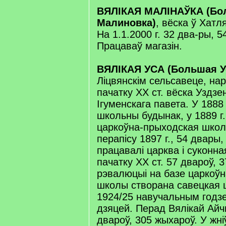
ВЯЛІКАЯ МАЛІНАЎКА (Бо
Малиновка)
, вёска ў Хатл
На 1.1.2000 г. 32 два-ры, 
Працаваў магазін.
ВЯЛІКАЯ УСА (Большая У
Ліцвянскім сельсавеце, нар
пачатку XX ст. вёска Уздзе
Ігуменскага павета. У 1888
школьны будынак, у 1889 г
царкоўна-прыходская школ
перапісу 1897 г., 54 двары
працавалі царква і суконн
пачатку XX ст. 57 двароў, 
рэвалюцыі на базе царкоў
школы створана савецкая ш
1924/25 навучальным годз
дзяцей. Перад Вялікай Ай
двароў, 305 жыхароў. У жні