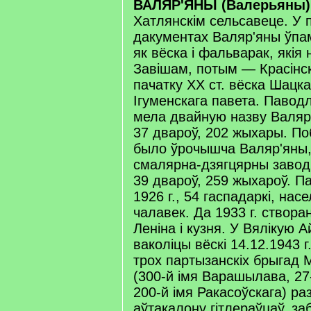
ВАЛЯР'ЯНЫ (Валерьяны)
Хатлянскім сельсавеце. У 
дакументах Валяр'яны ўпамі
як вёска і фальварак, якія
Завішам, потым — Красінск
пачатку XX ст. вёска Шацка
Ігуменскага павета. Паводл
мела двайную назву Валяр
37 двароў, 202 жыхары. Поб
было ўрочышча Валяр'яны,
смалярна-дзягцярны завод.
39 двароў, 259 жыхароў. П
1926 г., 54 гаспадаркі, нас
чалавек. Да 1933 г. створа
Леніна і кузня. У Вялікую 
ваколіцы вёскі 14.12.1943 г
трох партызанскіх брыгад 
(300-й імя Варашылава, 27
200-й імя Ракасоўскага) ра
аўтакалону гітлераўцаў, заб