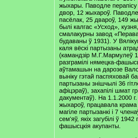
жыхары. Паводле перапісу 1
двор, 12 жыхароў. Паводле 
пасёлак, 25 двароў, 149 жых
былі калгас «Усход», кузня,
смалакурны завод «Перава
будаваны ў 1931). У Вялік
каля вёскі партызаны атра
(камандзір М.Г.Мармулеў 10
разграмілі нямецка-фашыс
аўтамашын на дарозе Вал
выніку гэтай паспяховай б
партызаны знішчылі 36 гітле
афіцэраў), захапілі шмат гр
дакументаў). На 1.1.2000 г.
жыхароў, працавала крама 
магіле партызанкі і 7 член
сем'яў, якіх загубілі ў 1942
фашысцкія акупанты.