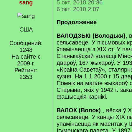
sang
5 окт. 2010 20:36
6 окт. 2010 2:07
Продолжение
США
ВАЛОДЗЬКІ (Володьки)
, 
сельсавеце. У пісьмовых к
Сообщений:
ўпамінаецца з XIX ст. У пач
1248
Станькаўскай воласці Мінск
На сайте с
двароў, 167 жыхароў. У 1933
2009 г.
«Краіна Саветаў», сталярн
Рейтинг:
кузня. На 1 1.2000 г 15 два
2353
Помнік на магіле жыхароў 
Старына, якіх у 1942 г. зак
фашысцкія карнікі.
ВАЛОК (Волок)
, вёска ў 
сельсавеце. У канцы XIX па
упамінаецца як маёнтак у 
Ігуменскага павета. У 1897 