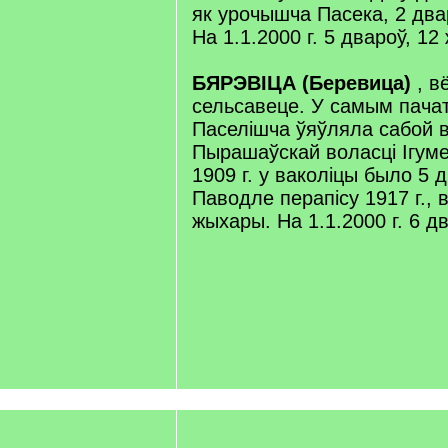
як урочышча Пасека, 2 два
На 1.1.2000 г. 5 двароў, 12
БЯРЭВІЦА (Беревица)
, в
сельсавеце. У самым пачат
Паселішча ўяўляла сабой 
Пырашаўскай воласці Ігуме
1909 г. у ваколіцы было 5 
Паводле перапісу 1917 г., в
жыхары. На 1.1.2000 г. 6 д