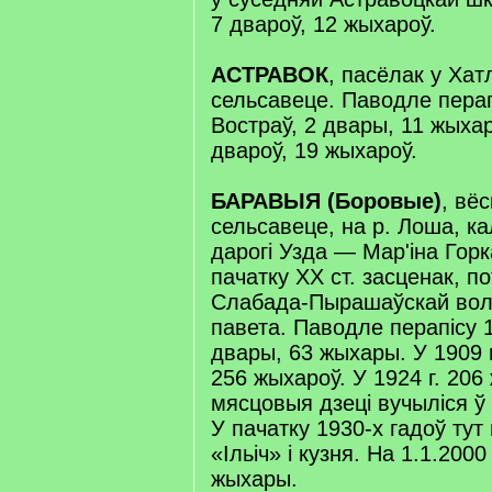
7 двароў, 12 жыхароў.
АСТРАВОК
, пасёлак у Хат
сельсавеце. Паводле перапі
Востраў, 2 двары, 11 жыхаро
двароў, 19 жыхароў.
БАРАВЫЯ (Боровые)
, вё
сельсавеце, на р. Лоша, 
дарогі Узда — Мар'іна Гор
пачатку XX ст. засценак, п
Слабада-Пырашаўскай вола
павета. Паводле перапісу 1
двары, 63 жыхары. У 1909 г
256 жыхароў. У 1924 г. 206
мясцовыя дзеці вучыліся ў
У пачатку 1930-х гадоў тут
«Ільіч» і кузня. На 1.1.2000
жыхары.