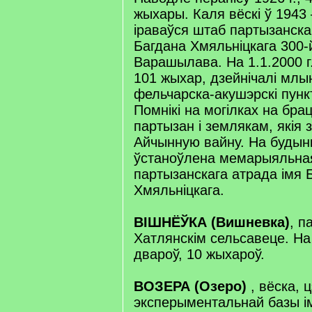
жыхары. Каля вёскі ў 1943 
іраваўся штаб партызанска
Багдана Хмяльніцкага 300-
Варашылава. На 1.1.2000 г
101 жыхар, дзейнічалі млын
фельчарска-акушэрскі пункт 
Помнікі на могілках на брац
партызан і землякам, якія з
Айчынную вайну. На будын
ўстаноўлена мемарыяльная
партызанскага атрада імя 
Хмяльніцкага.
ВІШНЁЎКА (Вишневка)
, п
Хатлянскім сельсавеце. На 
двароў, 10 жыхароў.
ВОЗЕРА (Озеро)
, вёска, 
эксперыментальнай базы ім