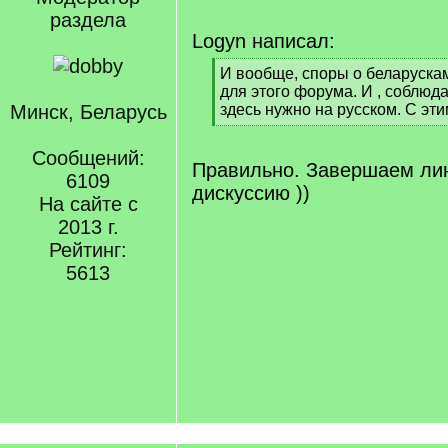
раздела
Logyn написал:
[
И вообще, споры о беларускам
q
для этого форума. И , соблюд
]
Минск, Беларусь
здесь нужно на русском. С эт
[
/
Сообщений:
q
Правильно. Завершаем ли
6109
]
дискуссию ))
На сайте с
2013 г.
Рейтинг:
5613