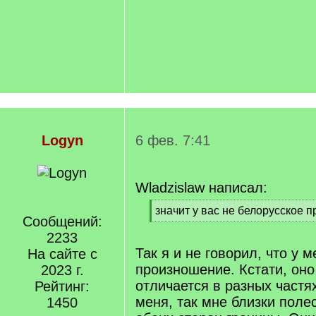
Logyn
6 фев. 7:41
Wladzislaw написал:
[
значит у вас не белорусское 
Сообщений:
q
[
]
2233
/
q
Так я и не говорил, что у 
На сайте с
]
произношение. Кстати, оно
2023 г.
отличается в разных частя
Рейтинг:
меня, так мне близки полес
1450