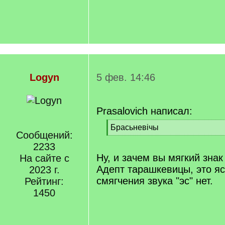
Logyn
5 фев. 14:46
Prasalovich написал:
[
Брасьневічы
Сообщений:
q
[
]
2233
/
q
Ну, и зачем вы мягкий знак
На сайте с
]
Адепт тарашкевицы, это яс
2023 г.
смягчения звука "эс" нет.
Рейтинг:
1450