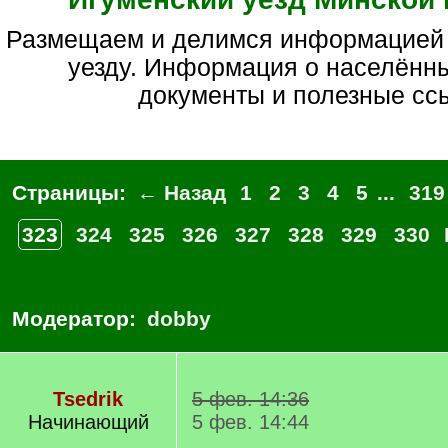
Размещаем и делимся информацией по игуменскому
уезду. Информация о населённы
документы и полезные сс
Страницы:
← Назад
1
2
3
4
5
...
319
323
324
325
326
327
328
329
330
Модератор:
dobby
Tsedrik
5 фев. 14:36
Начинающий
5 фев. 14:44