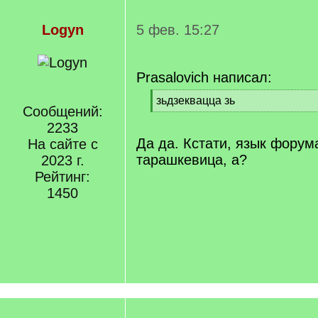
Logyn
5 фев. 15:27
Prasalovich написал:
[
зьдзеквацца зь
Сообщений:
q
[
]
2233
/
q
Да да. Кстати, язык форум
На сайте с
]
тарашкевица, а?
2023 г.
Рейтинг:
1450