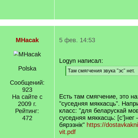
MHacak
5 фев. 14:53
Logyn написал:
Polska
[
Там смягчения звука "эс" нет.
q
[
]
Сообщений:
/
q
923
]
Есть там смягчение, это н
На сайте с
"суседняя мяккасць". Напр
2009 г.
класс: "для беларускай мо
Рейтинг:
суседняя мяккасць: [с’]нег –
472
бярэзнік"
https://dostavkakn
vit.pdf