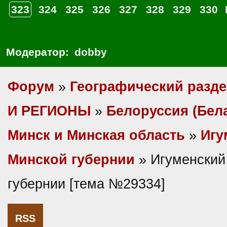
323
324
325
326
327
328
329
330
Модератор:
dobby
Форум
»
Географический разд
И РЕГИОНЫ
»
Белоруссия (Бел
Минск и Минская область
»
Игу
Минской губернии
» Игуменский
губернии [тема №29334]
RSS