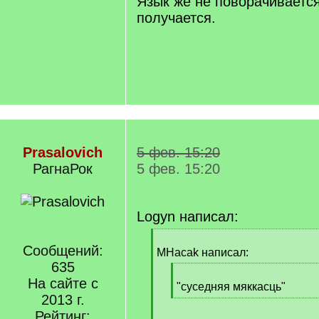
Язык же не поворачиваетс
получается.
Prasalovich
5 фев. 15:20
РагнаРок
5 фев. 15:20
Logyn написал:
[
Сообщений:
q
MHacak написал:
]
635
[
На сайте с
q
"суседняя мяккасць"
2013 г.
]
[
/
Рейтинг: