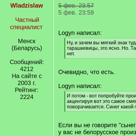
Wladzislaw
5 фев. 23:57
5 фев. 23:59
Частный
специалист
Logyn написал:
Менск
[
Ну, и зачем вы мягкий знак ту
(Беларусь)
q
тарашкевицы, это ясно. Но. Та
]
нет.
[
Сообщений:
/
4212
q
Очевидно, что есть.
На сайте с
]
2003 г.
Logyn написал:
Рейтинг:
[
И потом - вот попробуйте прои
2224
q
акцентируя вот это самое смя
]
поворачивается. Синег какой-
[
/
q
Если вы не говорите "сьнег"
]
у вас не белорусское прои