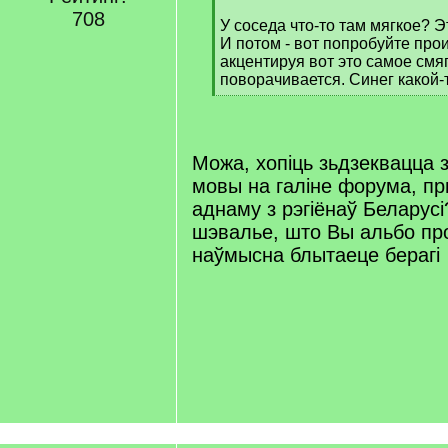
q
708
У соседа что-то там мягкое? 
]
И потом - вот попробуйте прои
акцентируя вот это самое смя
поворачивается. Синег какой-
[
/
q
]
Можа, хопіць зьдзеквацца 
мовы на галіне форума, п
аднаму з рэгіёнаў Беларус
шэвалье, што Вы альбо про
наўмысна блытаеце берагі