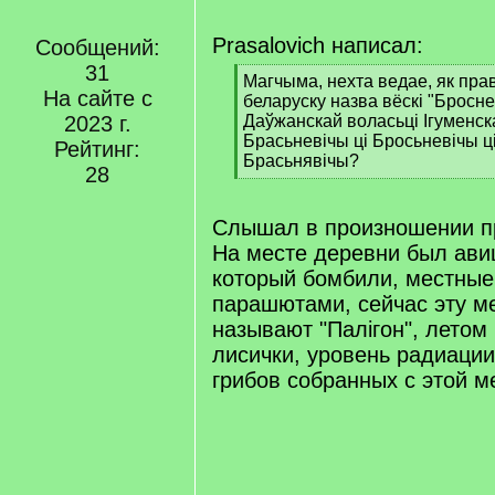
Prasalovich написал:
Сообщений:
31
[
Магчыма, нехта ведае, як прав
На сайте с
q
беларуску назва вёскі "Бросн
]
2023 г.
Даўжанскай воласьці Ігуменска
Брасьневічы ці Бросьневічы ц
Рейтинг:
Брасьнявічы?
28
[
/
q
Слышал в произношении пр
]
На месте деревни был ави
который бомбили, местные
парашютами, сейчас эту ме
называют "Палiгон", летом
лисички, уровень радиаци
грибов собранных с этой м