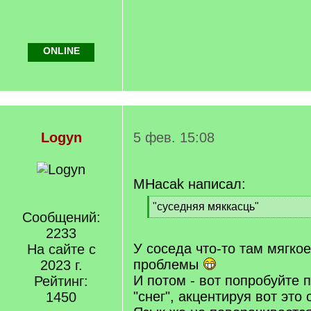
ONLINE
Logyn
5 фев. 15:08
MHacak написал:
[
"суседняя мяккасць"
Сообщений:
q
[
]
2233
/
q
У соседа что-то там мягкое
На сайте с
]
проблемы
2023 г.
И потом - вот попробуйте 
Рейтинг:
"снег", акцентируя вот это
1450