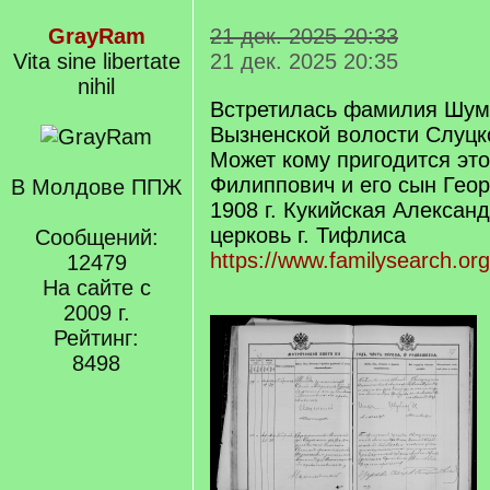
GrayRam
21 дек. 2025 20:33
Vita sine libertate
21 дек. 2025 20:35
nihil
Встретилась фамилия Шум
Вызненской волости Слуцко
Может кому пригодится эт
Филиппович и его сын Георг
В Молдове ППЖ
1908 г. Кукийская Алексан
церковь г. Тифлиса
Сообщений:
https://www.familysearch.org
12479
На сайте с
2009 г.
Рейтинг:
8498