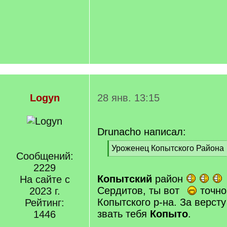
Logyn
28 янв. 13:15
Drunacho написал:
[
Уроженец Копытского Района
Сообщений:
q
[
]
2229
/
q
Копытский
район
На сайте с
]
Сердитов, ты вот
точно
2023 г.
Копытского р-на. За версту
Рейтинг:
звать тебя
Копыто
.
1446