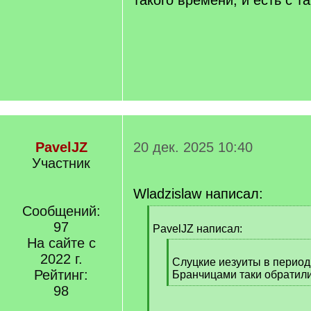
такого времени, и есть с та
PavelJZ
20 дек. 2025 10:40
Участник
Wladzislaw написал:
Сообщений:
[
97
q
PavelJZ написал:
]
На сайте с
[
2022 г.
q
Слуцкие иезуиты в период
Рейтинг:
]
Бранчицами таки обратили
[
98
/