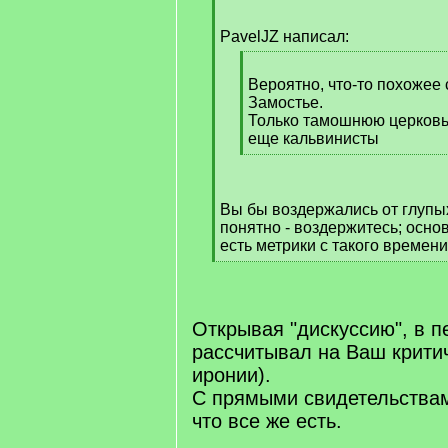
q
]
PavelJZ написал:
[
q
Вероятно, что-то похожее 
]
Замостье.
Только тамошнюю церковь,
еще кальвинисты
[
/
q
Вы бы воздержались от глупы
]
понятно - воздержитесь; осно
есть метрики с такого времени, 
[
/
q
]
Открывая "дискуссию", в 
рассчитывал на Ваш критич
иронии).
С прямыми свидетельствами
что все же есть.