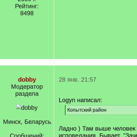
Рейтинг:
8498
dobby
28 янв. 21:57
Модератор
раздела
Logyn написал:
[
Копытский район
q
[
]
Минск, Беларусь
/
q
Ладно ) Там выше челове
]
исповедания. Бывает. "Зач
Сообщений: