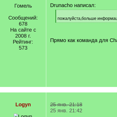
Drunacho написал:
Гомель
[
Сообщений:
q
пожалуйста,больше информац
]
678
[
/
На сайте с
q
2008 г.
]
Прямо как команда для Cha
Рейтинг:
573
Logyn
25 янв. 21:18
25 янв. 21:42