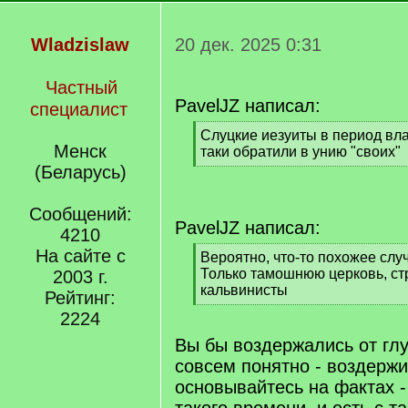
Wladzislaw
20 дек. 2025 0:31
Частный
PavelJZ написал:
специалист
[
Слуцкие иезуиты в период в
Менск
q
таки обратили в унию "своих"
]
[
(Беларусь)
/
q
Сообщений:
]
PavelJZ написал:
4210
На сайте с
[
Вероятно, что-то похожее слу
q
Только тамошнюю церковь, стр
2003 г.
]
кальвинисты
Рейтинг:
[
2224
/
q
Вы бы воздержались от гл
]
совсем понятно - воздержи
основывайтесь на фактах -