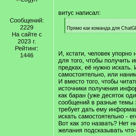
витус написал:
Сообщений:
[
2229
q
Прямо как команда для ChatGP
]
На сайте с
[
/
2023 г.
q
Рейтинг:
]
И, кстати, человек упорно 
1446
для того, чтобы получить
предках, её нужно искать.
самостоятельно, или наним
И вместо того, чтобы читат
источники получения инфо
как баран (уже десяток од
сообщений в разные темы з
требует дать ему информац
искать самостоятельно - ег
Вот как это назвать? Нет 
желания подсказывать что-