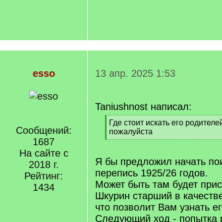
esso
13 апр. 2025 1:53
Taniushnost написал:
[
Где стоит искать его родител
Сообщений:
q
пожалуйста
]
1687
[
/
На сайте с
q
Я бы предложил начать по
2018 г.
]
перепись 1925/26 годов.
Рейтинг:
Может быть там будет при
1434
Шкурин старший в качеств
что позволит Вам узнать ег
Следующий ход - попытка 