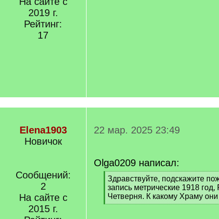
На сайте с
2019 г.
Рейтинг:
17
Elena1903
22 мар. 2025 23:49
Новичок
Olga0209 написал:
Сообщений:
[
Здравствуйте, подскажите пож
2
q
запись метрические 1918 год, 
]
На сайте с
Четверня. К какому Храму они
[
2015 г.
/