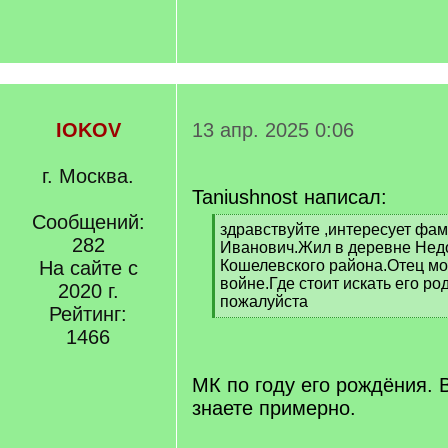
IOKOV
13 апр. 2025 0:06
г. Москва.
Taniushnost написал:
Сообщений:
[
здравствуйте ,интересует фа
282
q
Иванович.Жил в деревне Недо
]
На сайте с
Кошелевского района.Отец мо
войне.Где стоит искать его р
2020 г.
пожалуйста
Рейтинг:
[
1466
/
q
]
МК по году его рождёния.
знаете примерно.