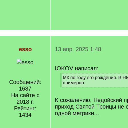
esso
13 апр. 2025 1:48
IOKOV написал:
[
МК по году его рождёния. В Н
Сообщений:
q
примерно.
]
1687
[
/
На сайте с
q
К сожалению, Недойский 
2018 г.
]
приход Святой Троицы не 
Рейтинг:
одной метрики...
1434