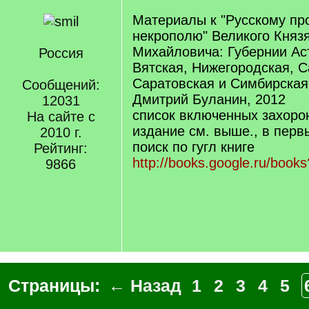
Материалы к "Русскому п
некрополю" Великого Княз
Михайловича: Губернии Ас
Россия
Вятская, Нижегородская, С
Саратовская и Симбирская
Сообщений:
Дмитрий Буланин, 2012
12031
список включенных захоро
На сайте с
издание см. выше., в пер
2010 г.
поиск по гугл книге
Рейтинг:
http://books.google.ru/boo
9866
Страницы:
← Назад
1
2
3
4
5