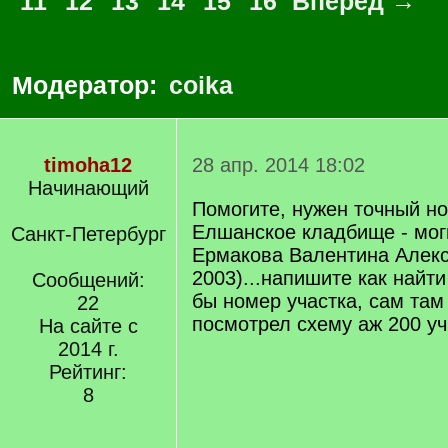
11
12
13
14
15
16
Вперед →
Модератор:
coika
timoha12
28 апр. 2014 18:02
Начинающий
Помогите, нужен точный но
Елшанское кладбище - мог
Санкт-Петербург
Ермакова Валентина Алекс
2003)...напишите как найти
Сообщений:
бы номер участка, сам там 
22
посмотрел схему аж 200 уч
На сайте с
2014 г.
Рейтинг:
8