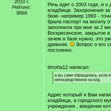
2010 г.
q
Речь идет о 2003 годе, и 
Рейтинг:
]
кладбище. Захоронения за
9866
базе- например 1993 - точно
брала паспорт на могилу от
заполнили при мне за 2 ми
Воскресенское, закрытое в 
зачем в базе нужно, это уж
древняя.
Вопрос о его с
постоянно.
timoha12 написал:
[
а вы сами обращались, если я
q
непосредственно на клд.
]
[
/
q
Адрес который я Вам напис
]
кладбища, а городского м
учреждения , введении ко