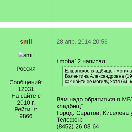
smil
28 апр. 2014 20:56
timoha12 написал:
Россия
[
Елшанское кладбище - могила
q
Валентина Александровна (19
]
Сообщений:
как найти ее могилу, хотя бы 
[
12031
/
На сайте с
q
Вам надо обратиться в МБ
2010 г.
]
кладбищ"
Рейтинг:
Город: Саратов, Киселева у
9866
Телефон:
(8452) 26-03-64