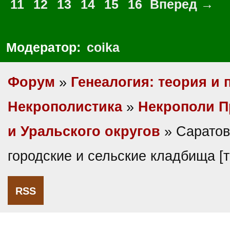
11
12
13
14
15
16
Вперед →
Модератор:
coika
Форум
»
Генеалогия: теория и 
Некрополистика
»
Некрополи П
и Уральского округов
» Саратов
городские и сельские кладбища 
RSS