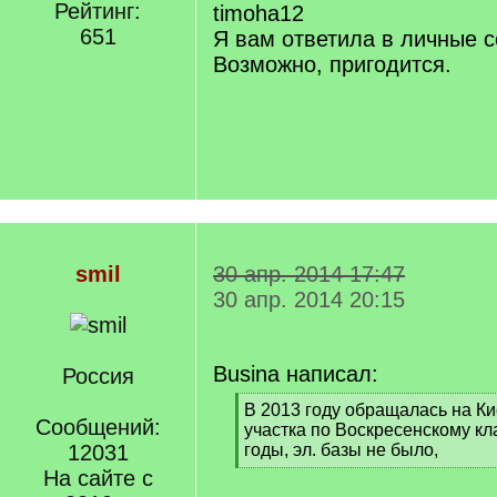
q
Рейтинг:
timoha12
]
651
Я вам ответила в личные 
Возможно, пригодится.
smil
30 апр. 2014 17:47
30 апр. 2014 20:15
Busina написал:
Россия
[
В 2013 году обращалась на Ки
Сообщений:
q
участка по Воскресенскому кл
]
12031
годы, эл. базы не было,
[
На сайте с
/