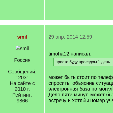
smil
29 апр. 2014 12:59
timoha12 написал:
Россия
[
просто буду проездом 1 день
q
[
]
Сообщений:
/
q
может быть стоит по телеф
12031
]
спросить, объяснив ситуац
На сайте с
электронная база по могил
2010 г.
Дело пяти минут, может бы
Рейтинг:
встречу и хотябы номер уча
9866