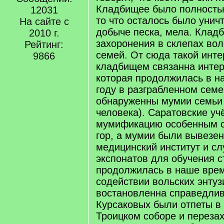
Кладбищее было полностью
12031
то что осталось было унич
На сайте с
добыче песка, мела. Клад
2010 г.
захоронения в склепах вол
Рейтинг:
семей. От сюда такой инте
9866
кладбищем связанна интер
которая продолжилась в н
году в разграбленном сем
обнаруженны мумии семьи 
человека). Саратовские у
мумификацию особенным 
гор, а мумии были вывезе
медицинский институт и сл
экспонатов для обучения с
продолжилась в наше время
содействии вольских энту
востановленна справедлив
Курсаковых были отпеты в
Троицком соборе и переза