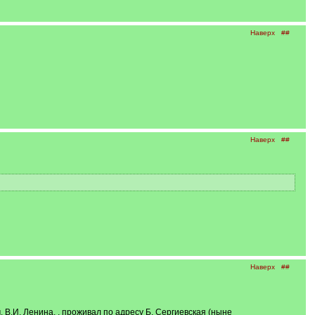
Наверх
##
Наверх
##
Наверх
##
 В.И. Ленина. , проживал по адресу Б. Сергиевская (ныне