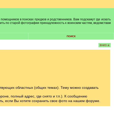
 помощников в поисках предков и родственников. Вам подскажут где искать
лить по старой фотографии принадлежность к воинским частям, ведомствам
ПОИСК
ВНИЗ ⇊
твующих областных (общих темах). Тему можно создавать
оне, полный адрес, где снято и т.п.). К сообщению
ть, если Вы хотите сохранить свое фото на нашем форуме.