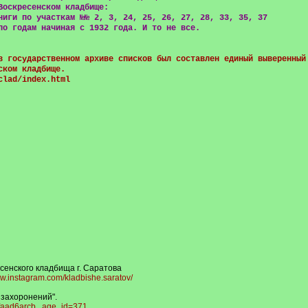
Воскресенском кладбище:
ниги по участкам №№ 2, 3, 24, 25, 26, 27, 28, 33, 35, 37
по годам начиная с 1932 года. И то не все.
в государственном архиве списков был составлен единый выверенный
ском кладбище.
clad/index.html
сенского кладбища г. Саратова
ww.instagram.com/kladbishe.saratov/
 захоронений".
nfaad6arcb...age_id=371