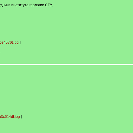
удники института геологии СГУ,
ce4576t.jpg
]
-
3c614dt.jpg
]
-