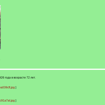
-
6 года в возрасте 72 лет.
a039cft.jpg
]
c91a7at.jpg
]