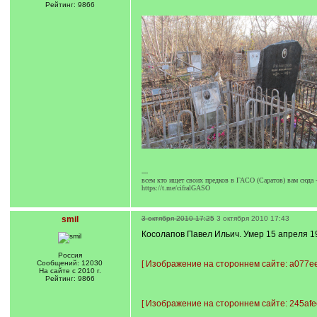
Рейтинг: 9866
---
всем кто ищет своих предков в ГАСО (Саратов) вам сюда 
https://t.me/cifralGASO
smil
3 октября 2010 17:25
3 октября 2010 17:43
Косолапов Павел Ильич. Умер 15 апреля 192
Россия
Сообщений: 12030
[
Изображение на стороннем сайте: a077ee
На сайте с 2010 г.
Рейтинг: 9866
[
Изображение на стороннем сайте: 245afe