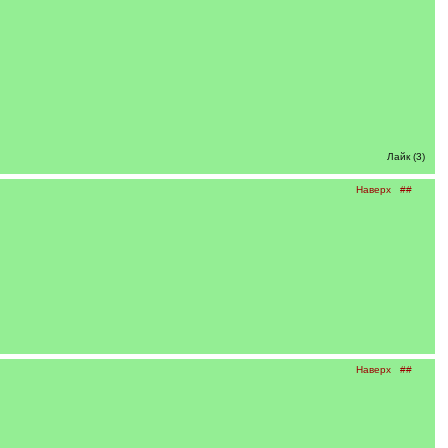
Лайк (3)
Наверх
##
Наверх
##