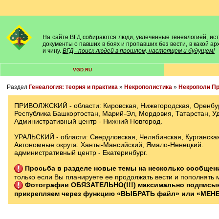
На сайте ВГД собираются люди, увлеченные генеалогией, исто
документы о павших в боях и пропавших без вести, в какой а
и чину.
ВГД - поиск людей в прошлом, настоящем и будущем!
VGD.RU
Раздел
Генеалогия: теория и практика
»
Некрополистика
»
Некрополи Пр
ПРИВОЛЖСКИЙ - области: Кировская, Нижегородская, Оренбург
Республика Башкортостан, Марий-Эл, Мордовия, Татарстан, У
Административный центр - Нижний Новгород.
УРАЛЬСКИЙ - области: Свердловская, Челябинская, Курганска
Автономные округа: Ханты-Мансийский, Ямало-Ненецкий.
административный центр - Екатеринбург.
Просьба в разделе новые темы на несколько сообще
только если Вы планируете ее продолжать вести и пополнять 
Фотографии ОБЯЗАТЕЛЬНО(!!!) максимально подписы
прикрепляем через функцию «ВЫБРАТЬ файл» или «МЕНЕ