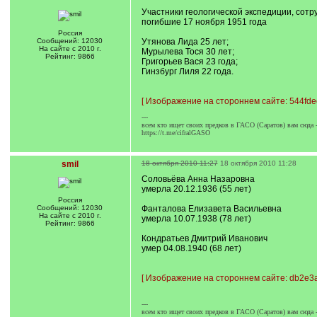
Участники геологической экспедиции, сотр
погибшие 17 ноября 1951 года
Россия
Сообщений: 12030
Утянова Лида 25 лет;
На сайте с 2010 г.
Мурылева Тося 30 лет;
Рейтинг: 9866
Григорьев Вася 23 года;
Гинзбург Лиля 22 года.
[
Изображение на стороннем сайте: 544fde
---
всем кто ищет своих предков в ГАСО (Саратов) вам сюда 
https://t.me/cifralGASO
smil
18 октября 2010 11:27
18 октября 2010 11:28
Соловьёва Анна Назаровна
умерла 20.12.1936 (55 лет)
Россия
Сообщений: 12030
Фанталова Елизавета Васильевна
На сайте с 2010 г.
умерла 10.07.1938 (78 лет)
Рейтинг: 9866
Кондратьев Дмитрий Иванович
умер 04.08.1940 (68 лет)
[
Изображение на стороннем сайте: db2e3a
---
всем кто ищет своих предков в ГАСО (Саратов) вам сюда 