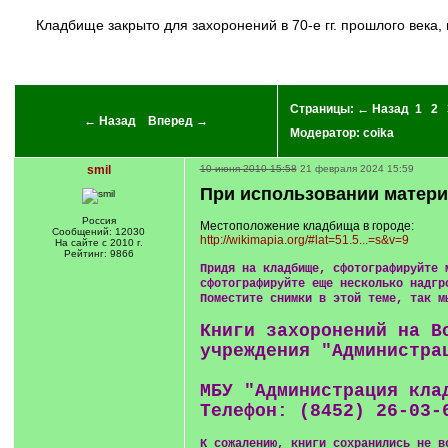
кладбище закрыто для захоронений в 70-е гг. прошлого века, много могил, к которым уже никто не ходит...Теперь трудно приехать через новые границы... А может быть просто не знают, что их
Страницы:
← Назад
1
2
← Назад
Вперед →
Модератор:
coika
smil
10 июня 2010 15:58
21 февраля 2024 15:59
При использовании матери
Россия
Местоположение кладбища в городе:
Сообщений: 12030
http://wikimapia.org/#lat=51.5...=s&v=9
На сайте с 2010 г.
Рейтинг: 9866
Придя на кладбище, сфотографируйте 
сфотографируйте еще несколько надгр
Поместите снимки в этой теме, так м
Книги захоронений на В
учреждения "Администра
МБУ "Администрация кла
Телефон: (8452) 26-03-
К сожалению, книги сохранились не в