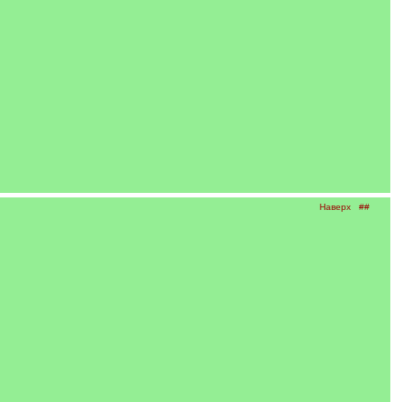
Наверх
##