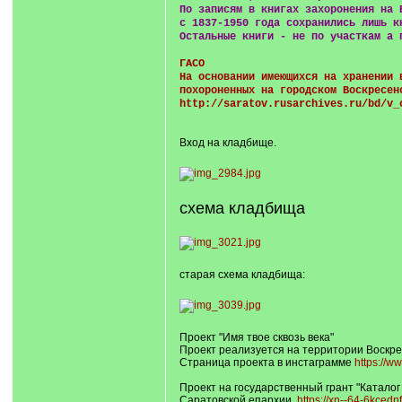
По записям в книгах захоронения на 
с 1837-1950 года сохранились лишь к
Остальные книги - не по участкам а 
ГАСО
На основании имеющихся на хранении 
похороненных на городском Воскресен
http://saratov.rusarchives.ru/bd/v_
Вход на кладбище.
схема кладбища
старая схема кладбища:
Проект "Имя твое сквозь века"
Проект реализуется на территории Воскре
Страница проекта в инстаграмме
https://w
Проект на государственный грант "Каталог
Саратовской епархии.
https://xn--64-6kced