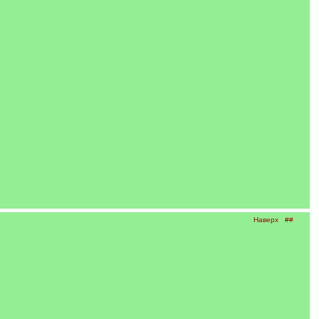
Наверх
##