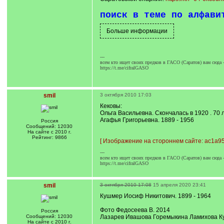
поиск в теме по алфави
---
всем кто ищет своих предков в ГАСО (Саратов) вам сюда 
https://t.me/cifralGASO
smil
3 октября 2010 17:03
Кековы:
Ольга Васильевна. Скончалась в 1920 . 70 
Агафья Григорьевна. 1889 - 1956
Россия
Сообщений: 12030
На сайте с 2010 г.
Рейтинг: 9866
[
Изображение на стороннем сайте: ac1a95
---
всем кто ищет своих предков в ГАСО (Саратов) вам сюда 
https://t.me/cifralGASO
smil
3 октября 2010 17:08
15 апреля 2020 23:41
Кушмер Иосиф Никитович. 1899 - 1964
Фото Федосеева В. 2014
Россия
Сообщений: 12030
Лазарев Ивашова Горемыкина Ламихова 
На сайте с 2010 г.