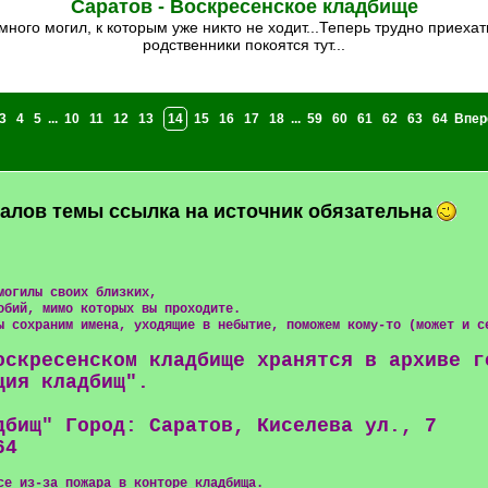
Саратов - Воскресенское кладбище
родственники покоятся тут...
3
4
5
...
10
11
12
13
14
15
16
17
18
...
59
60
61
62
63
64
Впер
алов темы ссылка на источник обязательна
могилы своих близких,
обий, мимо которых вы проходите.
ы сохраним имена, уходящие в небытие, поможем кому-то (может и с
оскресенском кладбище хранятся в архиве г
ция кладбищ".
дбищ" Город: Саратов, Киселева ул., 7
64
се из-за пожара в конторе кладбища.