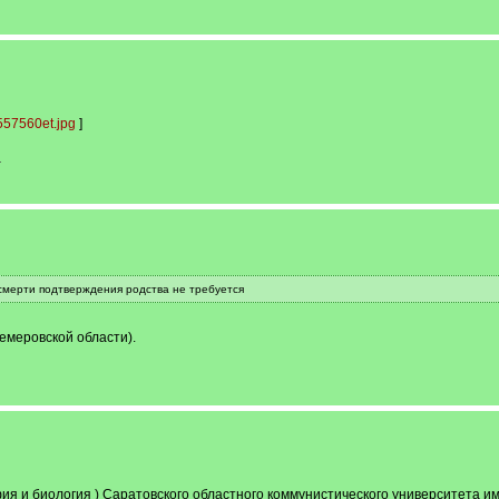
57560et.jpg
]
-
смерти подтверждения родства не требуется
Кемеровской области).
ия и биология ) Саратовского областного коммунистического университета им.