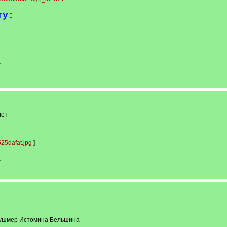
ту:
-
лет
25dafat.jpg
]
-
Кушмер Истомина Бельшина