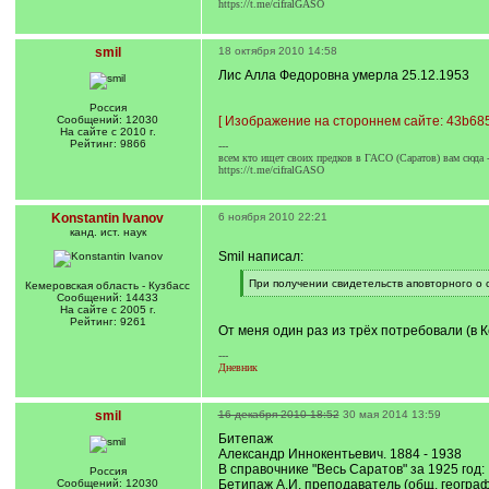
https://t.me/cifralGASO
smil
18 октября 2010 14:58
Лис Алла Федоровна умерла 25.12.1953
Россия
Сообщений: 12030
[
Изображение на стороннем сайте: 43b685
На сайте с 2010 г.
Рейтинг: 9866
---
всем кто ищет своих предков в ГАСО (Саратов) вам сюда 
https://t.me/cifralGASO
Konstantin Ivanov
6 ноября 2010 22:21
канд. ист. наук
Smil написал:
[
При получении свидетельств аповторного о 
Кемеровская область - Кузбасс
q
[
Сообщений: 14433
]
/
На сайте с 2005 г.
q
Рейтинг: 9261
От меня один раз из трёх потребовали (в 
]
---
Дневник
smil
16 декабря 2010 18:52
30 мая 2014 13:59
Битепаж
Александр Иннокентьевич. 1884 - 1938
В справочнике "Весь Саратов" за 1925 год:
Россия
Сообщений: 12030
Бетипаж А.И. преподаватель (общ. географ