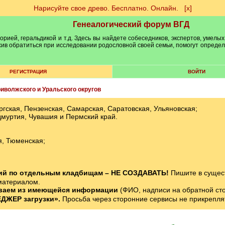
Нарисуйте свое древо. Бесплатно. Онлайн.
[х]
Генеалогический форум ВГД
рией, геральдикой и т.д. Здесь вы найдете собеседников, экспертов, умелых
рхив обратиться при исследовании родословной своей семьи, помогут опреде
РЕГИСТРАЦИЯ
ВОЙТИ
иволжского и Уральского округов
ская, Пензенская, Самарская, Саратовская, Ульяновская;
дмуртия, Чувашия и Пермский край.
я, Тюменская;
ний по отдельным кладбищам – НЕ СОЗДАВАТЬ!
Пишите в сущес
материалом.
ваем из имеющейся информации
(ФИО, надписи на обратной стор
ДЖЕР загрузки».
Просьба через сторонние сервисы не прикрепля