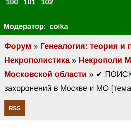
100
101
102
Модератор:
coika
Форум
»
Генеалогия: теория и 
Некрополистика
»
Некрополи М
Московской области
» ✔ ПОИСК
захоронений в Москве и МО [тем
RSS