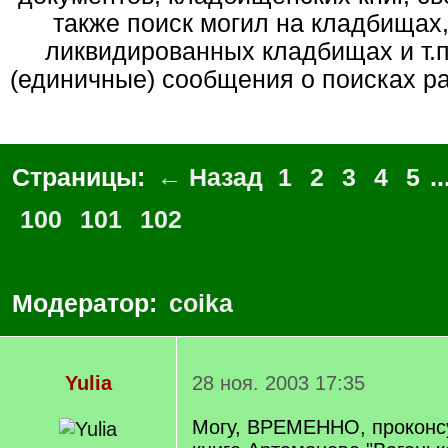
также поиск могил на кладбищах,
ликвидированных кладбищах и т.п
(единичные) сообщения о поисках р
Страницы:
← Назад
1
2
3
4
5
..
100
101
102
Модератор:
coika
Yulia
28 ноя. 2003 17:35
Могу, ВРЕМЕННО, проконс