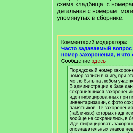
схема кладбища с номерам
детальная с номерам мог
упомянутых в сборнике.
Комментарий модератора:
Часто задаваемый вопрос
номер захоронения, и что 
Сообщение
здесь
[
Порядковый номер захороне
q
номер записи в книгу, при э
]
могло быть на любом участк
В администрации в базе да
сохранившихся захоронений
идентифицированных при п
инвентаризации, с фото со
памятников. Те захоронения
(табличках) которых надпис
вообще не сохранились, в ба
Идентифицировать захорон
опознавательных знаков не