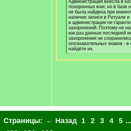
Администрация внесла в баз
похоронных книг, но в базе 
не была найдена при инвент
наличие записи в Ритуале и
в администрации не гаранти
захоронений. Поэтому не наш
как раз данные последней и
захоронения не сохранились
опознавательных знаков - в 
найдёте их.
[
/
q
]
Страницы:
← Назад
1
2
3
4
5
..