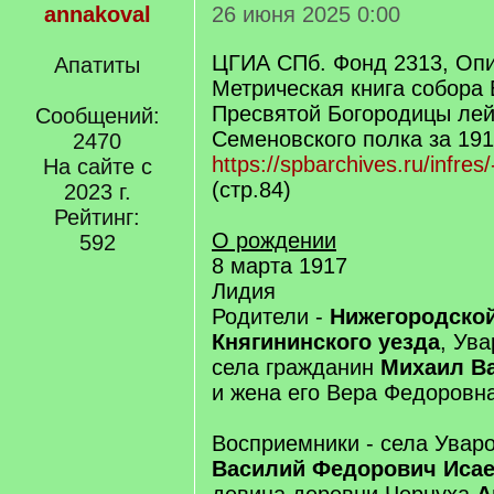
annakoval
26 июня 2025 0:00
ЦГИА СПб. Фонд 2313, Опи
Апатиты
Метрическая книга собора
Пресвятой Богородицы лей
Сообщений:
Семеновского полка за 1917
2470
https://spbarchives.ru/infres
На сайте с
(стр.84)
2023 г.
Рейтинг:
О рождении
592
8 марта 1917
Лидия
Родители -
Нижегородской
Княгининского уезда
, Ув
села гражданин
Михаил В
и жена его Вера Федоровн
Восприемники - села Увар
Василий Федорович Иса