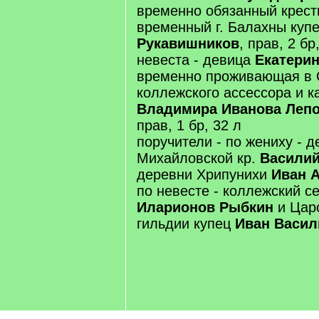
временно обязанный крест
временный г. Балахны куп
Рукавишников
, прав, 2 бр
невеста - девица
Екатери
временно проживающая в 
коллежского ассессора и к
Владимира Иванова Лепо
прав, 1 бр, 32 л
поручители - по жениху - 
Михайловской кр.
Василий
деревни Хрипунихи
Иван 
по невесте - коллежский с
Иларионов Рыбкин
и Царс
гильдии купец
Иван Васил