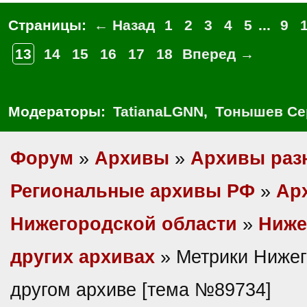
Страницы:
← Назад
1
2
3
4
5
...
9
13
14
15
16
17
18
Вперед →
Модераторы:
TatianaLGNN
,
Тонышев Се
Форум
»
Архивы
»
Архивы раз
Региональные архивы РФ
»
Ар
Нижегородской области
»
Ниже
других архивах
» Метрики Нижег
другом архиве [тема №89734]