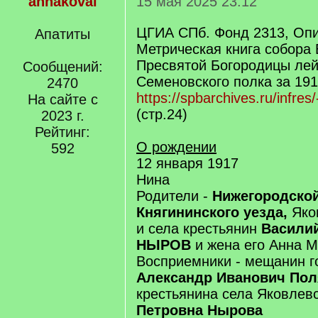
annakoval
15 мая 2025 23:12
ЦГИА СПб. Фонд 2313, Опи
Апатиты
Метрическая книга собора
Пресвятой Богородицы лей
Сообщений:
Семеновского полка за 1917
2470
https://spbarchives.ru/infres
На сайте с
(стр.24)
2023 г.
Рейтинг:
О рождении
592
12 января 1917
Нина
Родители -
Нижегородской
Княгининского уезда,
Яко
и села крестьянин
Василий
НЫРОВ
и жена его Анна 
Восприемники - мещанин г
Александр Иванович Пол
крестьянина села Яковлев
Петровна Нырова