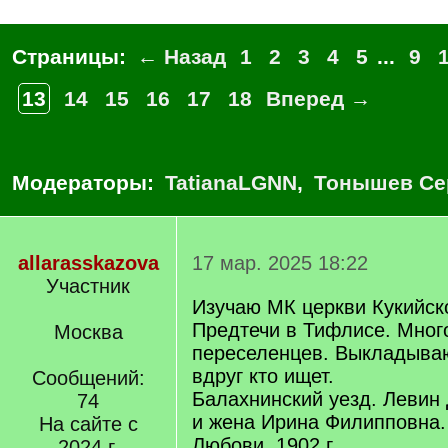
Страницы:
← Назад
1
2
3
4
5
...
9
13
14
15
16
17
18
Вперед →
Модераторы:
TatianaLGNN
,
Тонышев Се
allarasskazova
17 мар. 2025 18:22
Участник
Изучаю МК церкви Кукийск
Предтечи в Тифлисе. Мног
Москва
переселенцев. Выкладыва
вдруг кто ищет.
Сообщений:
Балахнинский уезд. Левин
74
и жена Ирина Филипповна.
На сайте с
Любови, 1902 г.
2024 г.