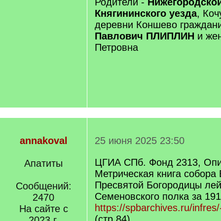
Родители -
Нижегородской
Княгининского уезда
, Ко
деревни Коншево граждан
Павлович ПЛИПЛИН
и жен
Петровна
annakoval
25 июня 2025 23:50
ЦГИА СПб. Фонд 2313, Опи
Апатиты
Метрическая книга собора
Пресвятой Богородицы лей
Сообщений:
Семеновского полка за 1917
2470
https://spbarchives.ru/infres
На сайте с
(стр.84)
2023 г.