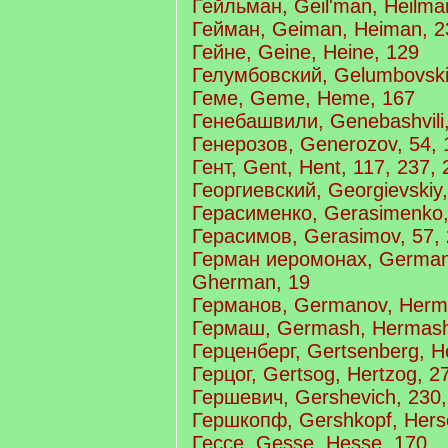
Гейльман, Geil'man, Heilma
Гейман, Geiman, Heiman, 2
Гейне, Geine, Heine, 129
Гелумбовский, Gelumbovski
Геме, Geme, Heme, 167
Генебашвили, Genebashvili,
Генерозов, Generozov, 54, 
Гент, Gent, Hent, 117, 237, 
Георгиевский, Georgievskiy,
Герасименко, Gerasimenko,
Герасимов, Gerasimov, 57, 
Герман иеромонах, German
Gherman, 19
Германов, Germanov, Herma
Гермаш, Germash, Hermash
Герценберг, Gertsenberg, He
Герцог, Gertsog, Hertzog, 2
Гершевич, Gershevich, 230,
Гершкопф, Gershkopf, Hers
Гессе, Gesse, Hesse, 170