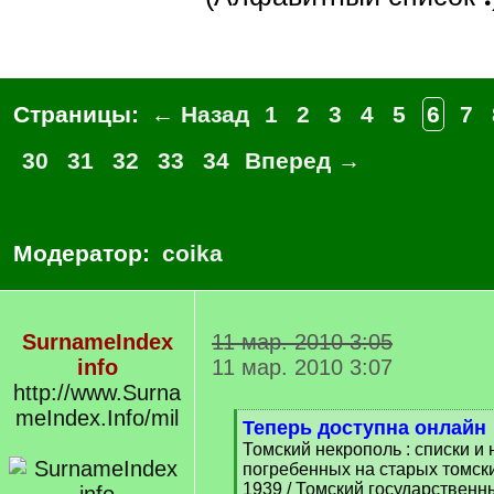
Страницы:
← Назад
1
2
3
4
5
6
7
30
31
32
33
34
Вперед →
Модератор:
coika
SurnameIndex
11 мар. 2010 3:05
info
11 мар. 2010 3:07
http://www.Surna
meIndex.Info/mil
[
Теперь доступна онлайн
q
Томский некрополь : списки и
]
погребенных на старых томск
1939 / Томский государственн