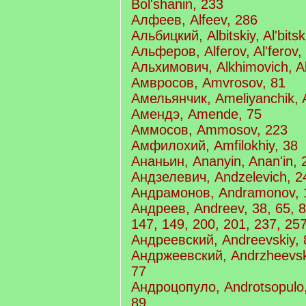
Bol'shanin, 233
Алфеев, Alfeev, 286
Альбицкий, Albitskiy, Al'bitsk
Альферов, Alferov, Al'ferov,
Альхимович, Alkhimovich, Al
Амвросов, Amvrosov, 81
Амельянчик, Ameliyanchik, 
Амендэ, Amende, 75
Аммосов, Ammosov, 223
Амфилохий, Amfilokhiy, 38
Ананьин, Ananyin, Anan'in, 
Андзелевич, Andzelevich, 2
Андрамонов, Andramonov, 1
Андреев, Andreev, 38, 65, 8
147, 149, 200, 201, 237, 25
Андреевский, Andreevskiy, 
Андржеевский, Andrzheevski
77
Андроцопуло, Androtsopulo,
89