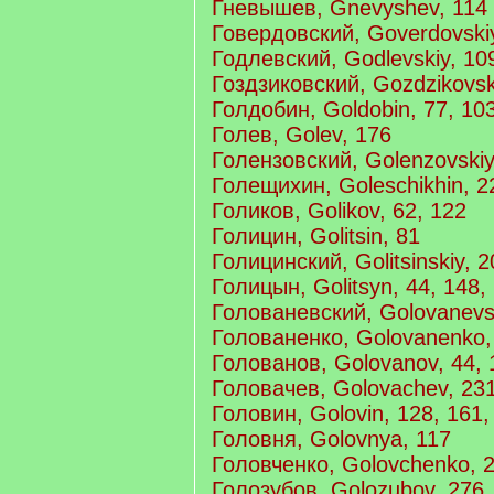
Гневышев, Gnevyshev, 114
Говердовский, Goverdovskiy
Годлевский, Godlevskiy, 10
Гоздзиковский, Gozdzikovsk
Голдобин, Goldobin, 77, 10
Голев, Golev, 176
Голензовский, Golenzovskiy
Голещихин, Goleschikhin, 2
Голиков, Golikov, 62, 122
Голицин, Golitsin, 81
Голицинский, Golitsinskiy, 2
Голицын, Golitsyn, 44, 148,
Голованевский, Golovanevs
Голованенко, Golovanenko,
Голованов, Golovanov, 44, 
Головачев, Golovachev, 231
Головин, Golovin, 128, 161,
Головня, Golovnya, 117
Головченко, Golovchenko, 
Голозубов, Golozubov, 276