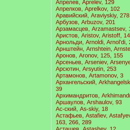
Апрелев, Aprelev, 129
Апрелков, Aprelkov, 102
Аравийский, Araviyskiy, 278
Арбузов, Arbuzov, 201
Арзамасцев, Arzamastsev, 
Аристов, Aristov, Aristoff, 1
Арнольди, Arnoldi, Arnol'di,
Арнштейн, Arnshtein, Arnste
Аронов, Aronov, 125, 155
Арсеньев, Arseniev, Arsenye
Арсютин, Arsyutin, 253
Артамонов, Artamonov, 3
Архангельский, Arkhangelski
39
Архимандритов, Arkhimandr
Аршаулов, Arshaulov, 93
Ас-ский, As-skiy, 18
Астафьев, Astafiev, Astafyev
163, 266, 289
Асташев, Astashev, 12