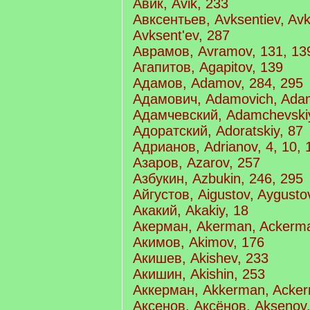
Авик, Avik, 233
Авксентьев, Avksentiev, Avk
Avksent'ev, 287
Аврамов, Avramov, 131, 13
Агапитов, Agapitov, 139
Адамов, Adamov, 284, 295
Адамович, Adamovich, Ada
Адамчевский, Adamchevskiy
Адоратский, Adoratskiy, 87
Адрианов, Adrianov, 4, 10, 
Азаров, Azarov, 257
Азбукин, Azbukin, 246, 295
Айгустов, Aigustov, Aygusto
Акакий, Akakiy, 18
Акерман, Akerman, Ackerm
Акимов, Akimov, 176
Акишев, Akishev, 233
Акишин, Akishin, 253
Аккерман, Akkerman, Acker
Аксенов, Аксёнов, Aksenov,