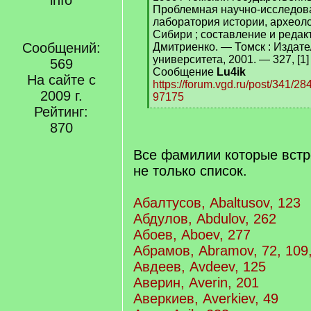
Проблемная научно-исследов
лаборатория истории, археол
Сибири ; составление и редак
Сообщений:
Дмитриенко. — Томск : Издате
университета, 2001. — 327, [1] с
569
Сообщение
Lu4ik
На сайте с
https://forum.vgd.ru/post/341/
2009 г.
97175
[
Рейтинг:
/
870
q
]
Все фамилии которые встре
не только список.
Абалтусов, Abaltusov, 123
Абдулов, Abdulov, 262
Абоев, Aboev, 277
Абрамов, Abramov, 72, 109,
Авдеев, Avdeev, 125
Аверин, Averin, 201
Аверкиев, Averkiev, 49