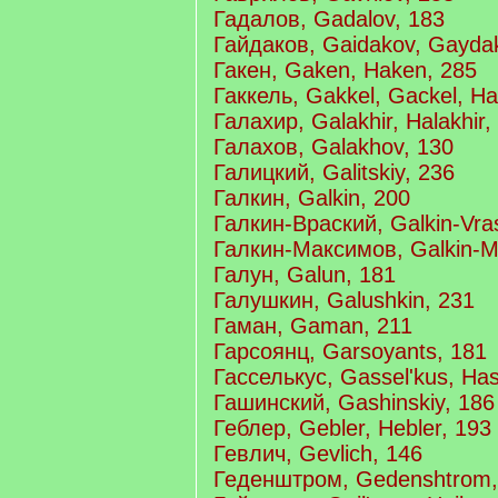
Гадалов, Gadalov, 183
Гайдаков, Gaidakov, Gaydak
Гакен, Gaken, Haken, 285
Гаккель, Gakkel, Gackel, Ha
Галахир, Galakhir, Halakhir,
Галахов, Galakhov, 130
Галицкий, Galitskiy, 236
Галкин, Galkin, 200
Галкин-Враский, Galkin-Vras
Галкин-Максимов, Galkin-M
Галун, Galun, 181
Галушкин, Galushkin, 231
Гаман, Gaman, 211
Гарсоянц, Garsoyants, 181
Гасселькус, Gassel'kus, Has
Гашинский, Gashinskiy, 186
Геблер, Gebler, Hebler, 193
Гевлич, Gevlich, 146
Геденштром, Gedenshtrom,