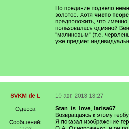
Но предание подвело немно
золотое. Хотя
чисто теор
предположить, что именно 
пользовалась одмяной Вен
"малиновым" (т.е. червлен
уже предмет индивидуальн
SVKM de L
10 авг. 2013 13:27
Stan_is_love
,
larisa67
Одесса
Возвращаясь к этому гербу
Я показал изображение гер
Сообщений:
О.А. Однороженко, и он п
1102