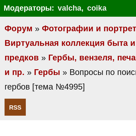
Модераторы:
valcha
,
coika
Форум
»
Фотографии и портре
Виртуальная коллекция быта и
предков
»
Гербы, вензеля, печа
и пр.
»
Гербы
» Вопросы по поис
гербов [тема №4995]
RSS