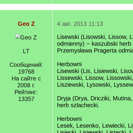
Geo Z
4 авг. 2013 11:13
Lisewski (Lisowski, Lissow, L
odmienny) − kaszubski herb 
Przemysława Pragerta odmia
LT
Herbowni
Сообщений:
Lisewski (Lis, Lisiewski, Liso
19768
Lissewski, Lissow, Lissowski,
На сайте с
Lisziewski, Lysowski, Lyssew
2008 г.
Рейтинг:
Dryja (Drya, Dricziki, Mutina
13357
herb szlachecki.
Herbowni
Lesek, Lesenko, Lewiecki, Lipi
Lisiecki, Lisiewski, Listecki, 