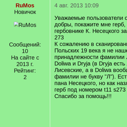
RuMos
4 авг. 2013 10:09
Новичок
Уважаемые пользователи с
добры, покажите мне герб,
гербовнике К. Несецкого за
273
К сожалению в сканирован
Сообщений:
Польских 19 века я не на
10
принадлежности фамилии 
На сайте с
Doliwa и Dryja (в Dryja ест
2013 г.
Лисевские, а в Doliwa воо
Рейтинг:
фамилии не букву "Л"). Ес
2
пана Несецкого, но как наз
герб под номером t11 s273
Спасибо за помощь!!!