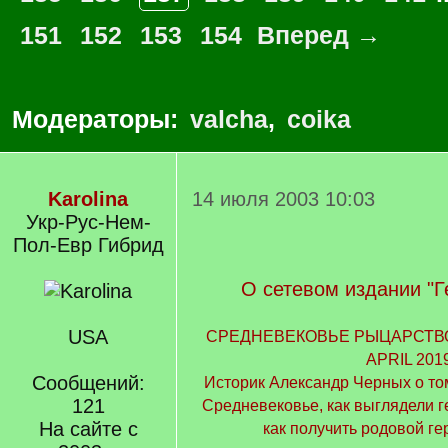
151
152
153
154
Вперед →
Модераторы:
valcha
,
coika
Karolina
14 июля 2003 10:03
Укр-Рус-Нем-
Пол-Евр Гибрид
О сетевом издании "Г
USA
СРЕДНЕВЕКОВЬЕ РЫЦАРСТВО
APRIL 201
Сообщений:
Историк Александр Черных о том
121
Средневековье, как выглядели 
На сайте с
как получить родовой герб