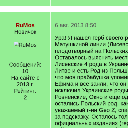
RuMos
6 авг. 2013 8:50
Новичок
Ура! Я нашел герб своего 
Матушкиной линии (Лисевс
плодотворный на Польских
Оставалось выяснить местн
Лисевские 4 рода в Украине
Сообщений:
Литве и есть Род из Польш
10
что моя прабабушка упоми
На сайте с
Ефима и все занли, что он 
2013 г.
исключил Украинские роды
Рейтинг:
Ровненские, Окно и еще од
2
остались Польский род, ка
уважаемый г-ин Geo Z, спа
за подсказку. Осталось тол
официальных изданиях (гер