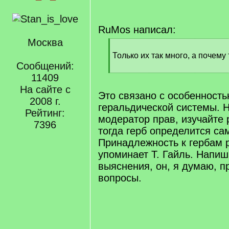
RuMos написал:
Москва
[
q
Только их так много, а почему
]
Сообщений:
[
11409
/
На сайте с
q
Это связано с особенность
2008 г.
]
геральдической системы. 
Рейтинг:
модератор прав, изучайте
7396
тогда герб определится са
Принадлежность к гербам 
упоминает Т. Гайль. Напиш
выяснения, он, я думаю, п
вопросы.