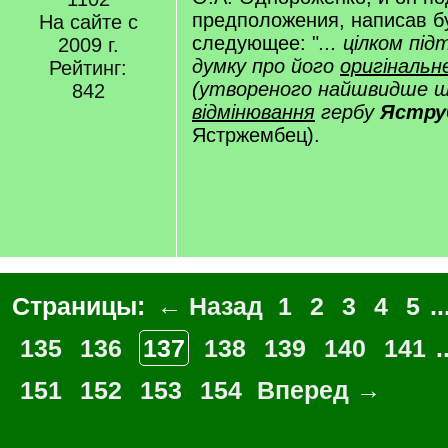
предположения, написав б
На сайте с
следующее: "
... цілком п
2009 г.
думку про його
оригінальн
Рейтинг:
(утвореного найшвидше 
842
відмінювання
гербу
Ястру
Ястржембец).
Страницы:
← Назад
1
2
3
4
5
..
135
136
137
138
139
140
141
.
151
152
153
154
Вперед →