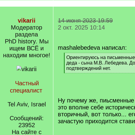
vikarii
14 июня 2023 19:59
Модератор
2 окт. 2025 10:14
раздела
PhD history. Мы
mashalebedeva написал:
ищем ВСЁ и
находим многое!
[
Ориентируюсь на письменные
q
деда - сына М.В. Лебедева. 
]
подтверждений нет.
[
/
Частный
q
специалист
]
Ну почему же, пиьсменные
Tel Aviv, Israel
это вполне себе историчес
вторичный, вот только... е
Сообщений:
зачастую приходится стави
23952
На сайте с