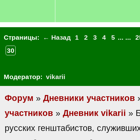
Страницы:
← Назад
1
2
3
4
5
... ...
2
30
Модератор:
vikarii
Форум
»
Дневники участников
участников
»
Дневник vikarii
» 
русских генштабистов, служивших