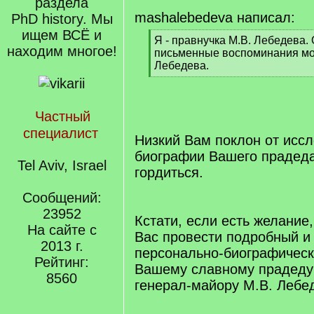
раздела
mashalebedeva написал:
PhD history. Мы
ищем ВСЁ и
[
Я - правнучка М.В. Лебедева.
находим многое!
q
письменные воспоминания мое
]
Лебедева.
[
/
q
Частный
]
специалист
Низкий Вам поклон от исс
биографии Вашего прадеда
Tel Aviv, Israel
гордиться.
Сообщений:
23952
Кстати, если есть желание
На сайте с
Вас провести подробный и
2013 г.
персонально-биографическ
Рейтинг:
Вашему славному прадеду
8560
генерал-майору М.В. Лебе