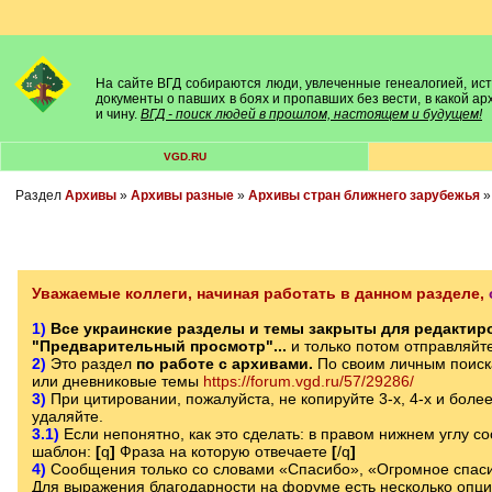
На сайте ВГД собираются люди, увлеченные генеалогией, исто
документы о павших в боях и пропавших без вести, в какой а
и чину.
ВГД - поиск людей в прошлом, настоящем и будущем!
VGD.RU
Раздел
Архивы
»
Архивы разные
»
Архивы стран ближнего зарубежья
Уважаемые коллеги, начиная работать в данном разделе,
1)
Все украинские разделы и темы закрыты для редактиро
"Предварительный просмотр"...
и только потом отправляйт
2)
Это раздел
по работе с архивами.
По своим личным поиск
или дневниковые темы
https://forum.vgd.ru/57/29286/
3)
При цитировании, пожалуйста, не копируйте 3-х, 4-х и боле
удаляйте.
3.1)
Если непонятно, как это сделать: в правом нижнем углу с
шаблон:
[
q
]
Фраза на которую отвечаете
[
/q
]
4)
Сообщения только со словами «Спасибо», «Огромное спаси
Для выражения благодарности на форуме есть несколько опц