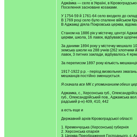
Аджа́мка — село в Україні, в Кіровоградсько
Поселення засноване козаками.
У 1754-59 й 1761-64 село входило до склад
В 1769 році село було спалене військом Кри
В Аджамці діяла Покровська церква, відома 
Станом на 1886 рік у містечку, центрі Аджа
церкви, школа, 16 лавок, відбувався щорічн
За даними 1894 року у містечку мешкало 10 
земська школи на 288 учнів (262 хлопчики й
лавок, 3 питних заклади, відбувалось 4 ярмар
За переписом 1897 року кількість мешканців 
1917-1922 р.р. - період визвольних змагань
мешканців постійно зменшується.
Я скачала все МК с упоминанием обеих цер
Аджамка, с., Херсонська губ., Олександрійс
губ., Олександрійський пов., Аджамська вол.
радський р-н) 409, 410, 442
а есть еще и
Державний архів Кіровоградської області
1. Кременчуцька (Херсонська) губернія
2. Херсонська єпархія
3. Церква Преображення Господнього, с. А