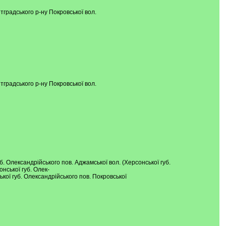
тградського р-ну Покровської вол.
тградського р-ну Покровської вол.
уб. Олександрійського пов. Аджамської вол. (Херсонської губ.
нської губ. Олек-
ької губ. Олександрійського пов. Покровської