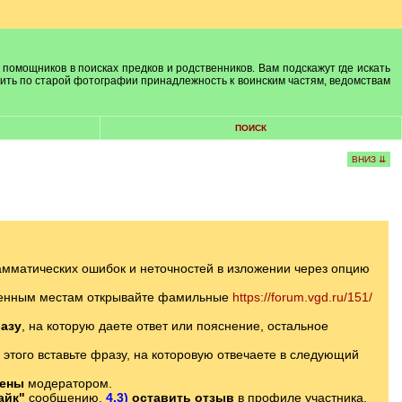
 помощников в поисках предков и родственников. Вам подскажут где искать
лить по старой фотографии принадлежность к воинским частям, ведомствам
ПОИСК
ВНИЗ ⇊
амматических ошибок и неточностей в изложении через опцию
еленным местам открывайте фамильные
https://forum.vgd.ru/151/
азу
, на которую даете ответ или пояснение, остальное
 этого вставьте фразу, на которовую отвечаете в следующий
лены
модератором.
айк"
сообщению,
4.3)
оставить отзыв
в профиле участника.