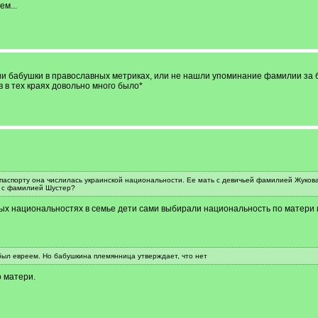
м...
и бабушки в православных метриках, или не нашли упоминание фамилии за 
 в тех краях довольно много было*
паспорту она числилась украинской национальности. Ее мать с девичьей фамилией Жуков
то с фамилией Шустер?
ных национальностях в семье дети сами выбирали национальность по матери и
 был евреем. Но бабушкина племянница утверждает, что нет
 матери.