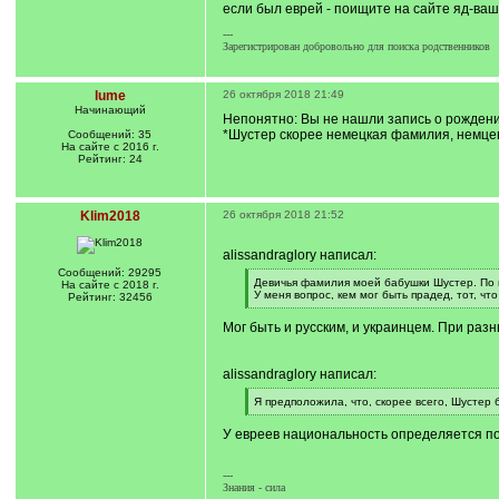
если был еврей - поищите на сайте яд-ваше
---
Зарегистрирован добровольно для поиска родственников
lume
26 октября 2018 21:49
Начинающий
Непонятно: Вы не нашли запись о рождени
*Шустер скорее немецкая фамилия, немцев
Сообщений: 35
На сайте с 2016 г.
Рейтинг: 24
Klim2018
26 октября 2018 21:52
alissandraglory написал:
Сообщений: 29295
[
Девичья фамилия моей бабушки Шустер. По 
На сайте с 2018 г.
q
У меня вопрос, кем мог быть прадед, тот, ч
Рейтинг: 32456
]
[
/
Мог быть и русским, и украинцем. При раз
q
]
alissandraglory написал:
[
Я предположила, что, скорее всего, Шустер
q
[
]
/
У евреев национальность определяется по
q
]
---
Знания - сила