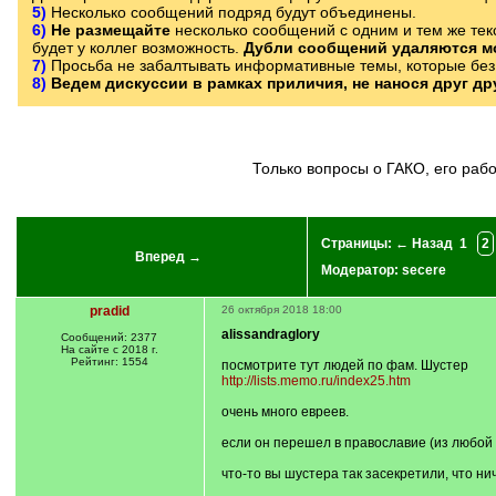
5)
Несколько сообщений подряд будут объединены.
6)
Не размещайте
несколько сообщений с одним и тем же текс
будет у коллег возможность.
Дубли сообщений удаляются м
7)
Просьба не забалтывать информативные темы, которые без 
8)
Ведем дискуссии в рамках приличия, не нанося друг д
Только вопросы о ГАКО, его ра
Страницы:
← Назад
1
2
Вперед →
Модератор:
secere
pradid
26 октября 2018 18:00
alissandraglory
Сообщений: 2377
На сайте с 2018 г.
Рейтинг: 1554
посмотрите тут людей по фам. Шустер
http://lists.memo.ru/index25.htm
очень много евреев.
если он перешел в православие (из любой 
что-то вы шустера так засекретили, что нич