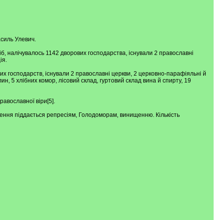
асиль Улевич.
сіб, налічувалось 1142 дворових господарства, існували 2 православні
ія.
вих господарств, існували 2 православні церкви, 2 церковно-парафіяльні й
н, 5 хлібних комор, лісовий склад, гуртовий склад вина й спирту, 19
равославної віри[5].
селення піддається репресіям, Голодоморам, винищенню. Кількість