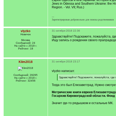
Евреи Одессы и юга Украины: история в докумен
Jews in Odessa and Southern Ukraine: the Hist
Region. - Vol. VII; Rus.)
---
Зарегистрирован добровольно для поиска родственников
vlyzko
31 октября 2018 22:36
Новичок
Здравствуйте! Подскажите, пожалуйста, где
Ищу запись о рождении своего прапрадеда
Москва
Сообщений: 24
На сайте с 2018 г.
Рейтинг: 18
Klim2018
31 октября 2018 23:17
vlyzko написал:
Сообщений: 29295
[
Здравствуйте! Подскажите, пожалуйста, где 
На сайте с 2018 г.
q
[
Рейтинг: 32456
]
/
Тогда это был Елизаветград. Нужно смотрет
q
]
Метрические книги евреев Елизаветграда
Госархив Кировоградской области. Фонд 
Значит где-то рядышком и остальные МК.