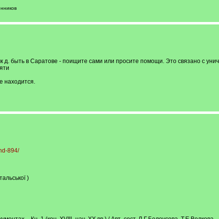
енников
мк д. быть в Саратове - поищите сами или просите помощи. Это связано с ун
мяти
не находится.
ond-894/
альської )