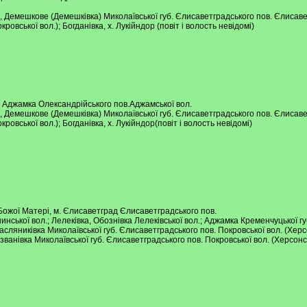
), Демешкове (Демешківка) Миколаївської губ. Єлисаветградського пов. Єлисаве
ровської вол.); Богданівка, х. Лукійндор (повіт і волость невідомі)
. Аджамка Олександрійського пов.Аджамської вол.
), Демешкове (Демешківка) Миколаївської губ. Єлисаветградського пов. Єлисаве
ровської вол.); Богданівка, х. Лукійндор(повіт і волость невідомі)
 Божої Матері, м. Єлисаветград Єлисаветградського пов.
ннинської вол.; Лелеківка, Обознівка Лелеківської вол.; Аджамка Кременчуцької г
асляниківка Миколаївської губ. Єлисаветградського пов. Покровської вол. (Херсо
званівка Миколаївської губ. Єлисаветградського пов. Покровської вол. (Херсонс