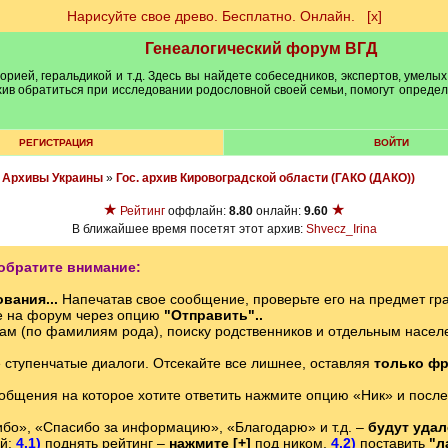
Нарисуйте свое древо. Бесплатно. Онлайн.
[х]
Генеалогический форум ВГД
рией, геральдикой и т.д. Здесь вы найдете собеседников, экспертов, умелых
рхив обратиться при исследовании родословной своей семьи, помогут опреде
РЕГИСТРАЦИЯ
ВОЙТИ
»
Архивы Украины
»
Гос. архив Кировоградской области (ГАКО (ДАКО))
★
★
Рейтинг
оффлайн:
8.80
онлайн:
9.60
В ближайшее время посетят этот архив:
Shvecz_Irina
обратите внимание:
вания...
Напечатав свое сообщение, проверьте его на предмет гр
е на форум через опцию
"Отправить"..
ам (по фамилиям рода), поиску родственников и отдельным нас
е ступенчатые диалоги. Отсекайте все лишнее, оставляя
только фр
ообщения на которое хотите ответить нажмите опцию «Ник» и после
бо», «Спасибо за информацию», «Благодарю» и т.д. –
будут уда
ий:
4.1)
поднять рейтинг –
нажмите [+]
под ником,
4.2)
поставить
"л