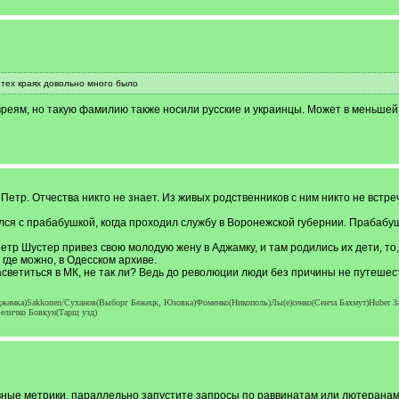
тех краях довольно много было
реям, но такую фамилию также носили русские и украинцы. Может в меньшей 
Петр. Отчества никто не знает. Из живых родственников с ним никто не встре
лся с прабабушкой, когда проходил службу в Воронежской губернии. Прабабу
тр Шустер привез свою молодую жену в Аджамку, и там родились их дети, то, 
где можно, в Одесском архиве.
светиться в МК, не так ли? Ведь до революции люди без причины не путешес
жамка)Sakkonen/Суханов(Выборг Бежецк, Юзовка)Фоменко(Никополь)Лы(е)сенко(Сенча Бахмут)Huber 
еличко Бовкун(Тарщ узд)
авные метрики, параллельно запустите запросы по раввинатам или лютерана