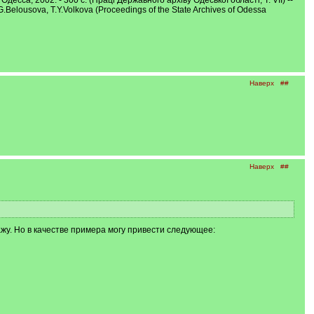
 Одесса, 2002. - 300 с. (Праці Державного архіву Одеської області, Т. VII) --
.G.Belousova, T.Y.Volkova (Proceedings of the State Archives of Odessa
Наверх
##
Наверх
##
ажу. Но в качестве примера могу привести следующее: