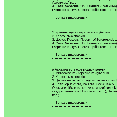
Аджамської вол.
4. Села: Червоний Яр.; Ганнівка (Буланівка
(Херсонської губ. Олександрійського пов. Пок
1. Кременчуцька (Херсонська) губернія
2. Херсонська єпархія
3. Церква Покрови Пресвятої Богородиці, с
4. Села: Червоний Яр.; Ганнівка (Буланівка
(Херсонської губ. Олександрійського пов. Пок
а Аджамка есть еще в одной церкви:
1. Миколаївська (Херсонська) губернія
2. Херсонська єпархія
3. Церква на честь Володимирівської ікони
4. Села: Арнаутівка, Іванівка, Олексіївка А
Олександрійського пов. Аджамської вол.); М
сандрійського пов. Покровської вол.); Перво
вол.)