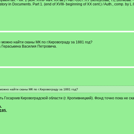
тах. - Кн. 1 (кон. ХVІІІ- нач. ХХ вв.) / Авт.-сост. Л.Г.Белоусова, Т.Е.Волкова. -
ory in Documents. Part 1. (end of ХVІІІ- beginning of ХХ cent.) / Auth., comp. by L
 можно найти сканы МК по г.Кировограду за 1881 год?
 Гераськина Василия Петровича.
можно найти сканы МК по г.Кировограду за 1881 год?
ь Госархив Кировоградской области (г. Кропивницкий). Фонд точно пока не ск
.
185.