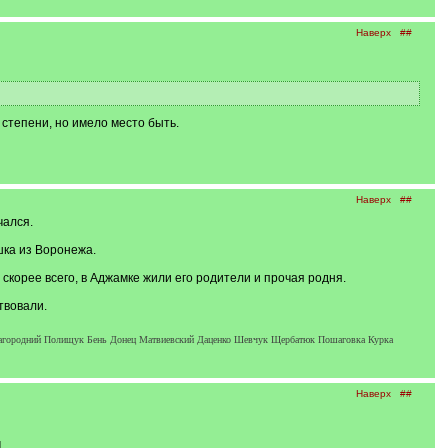
Наверх
##
степени, но имело место быть.
Наверх
##
чался.
шка из Воронежа.
скорее всего, в Аджамке жили его родители и прочая родня.
твовали.
Загородний Полищук Бень Донец Матвиевский Даценко Шевчук Щербатюк Пошаговка Курка
Наверх
##
м