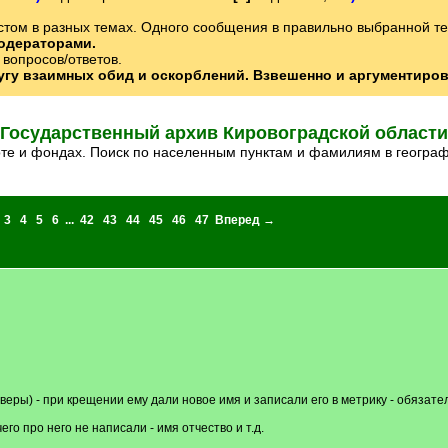
том в разных темах. Одного сообщения в правильно выбранной теме
одераторами.
вопросов/ответов.
ругу взаимных обид и оскорблений. Взвешенно и аргументиро
Государственный архив Кировоградской области
боте и фондах. Поиск по населенным пунктам и фамилиям в геогр
3
4
5
6
...
42
43
44
45
46
47
Вперед →
веры) - при крещении ему дали новое имя и записали его в метрику - обязате
его про него не написали - имя отчество и т.д.