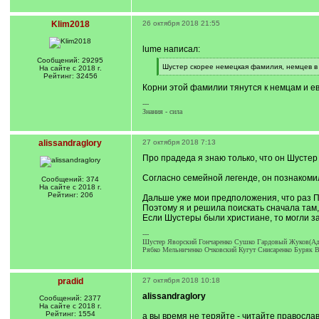
Klim2018
26 октября 2018 21:55
lume написал:
Сообщений: 29295
[
Шустер скорее немецкая фамилия, немцев в 
На сайте с 2018 г.
q
[
Рейтинг: 32456
]
/
Корни этой фамилии тянутся к немцам и ев
q
]
---
Знания - сила
alissandraglory
27 октября 2018 7:13
Про прадеда я знаю только, что он Шустер 
Согласно семейной легенде, он познакоми
Сообщений: 374
На сайте с 2018 г.
Рейтинг: 206
Дальше уже мои предположения, что раз Пе
Поэтому я и решила поискать сначала там, 
Если Шустеры были христиане, то могли за
---
Шустер Яворский Гончаренко Сушко Гардовый Жуков(Ад
Рябко Мельниченко Очковский Кугут Снисаренко Буряк В
pradid
27 октября 2018 10:18
alissandraglory
Сообщений: 2377
На сайте с 2018 г.
Рейтинг: 1554
а вы время не теряйте - читайте правосл