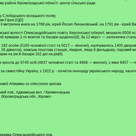
му районі Кіровоградської області. центр сільської ради.
у Слобідського козацького полку.
м-Гірея.[1][2]
її метрична книга на 1788 рік, ієрей Йосип Лихановський, на 1791 рік - ієрей В
мської волості Олександрійського повіту Херсонської губернії, мешкало 6508 о
ий ярмарки 1-го жовтня та базари щоденно[3]. За 12 верст — залізнична станц
182 особи (5165 чоловічої статі та 5017 — жіночої), налічувалось 1405 дворо
 26 дівчаток), земська поштова станція, лікарня, лікар й фельдшер, паровий мли
ки на рік й базари 162 дні на рік[4].
зросла до 9745 осіб (4837 чоловічої статі та 4908 — жіночої), з яких 9457 — п
 за самостійну Україну, з 1922 р. - початок геноциду українського народу, на
квей Аджамки из одесского архива.
ький пов., Аджамська вол. / Кременчуцька
 (Кіровоградська обл., Кіровог-
джамка Олександрійського пов.