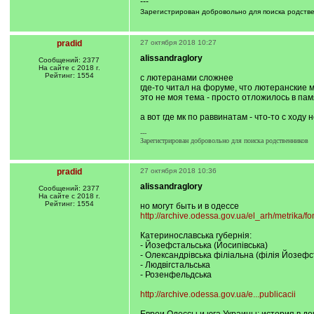
---
Зарегистрирован добровольно для поиска родств
pradid
27 октября 2018 10:27
alissandraglory
Сообщений: 2377
На сайте с 2018 г.
Рейтинг: 1554
с лютеранами сложнее
где-то читал на форуме, что лютеранские 
это не моя тема - просто отложилось в па
а вот где мк по раввинатам - что-то с ходу 
---
Зарегистрирован добровольно для поиска родственников
pradid
27 октября 2018 10:36
alissandraglory
Сообщений: 2377
На сайте с 2018 г.
Рейтинг: 1554
но могут быть и в одессе
http://archive.odessa.gov.ua/el_arh/metrika/f
Катеринославська губернія:
- Йозефстальська (Йосипівська)
- Олександрівська філіальна (філія Йозефст
- Людвігстальська
- Розенфельдська
http://archive.odessa.gov.ua/e...publicacii