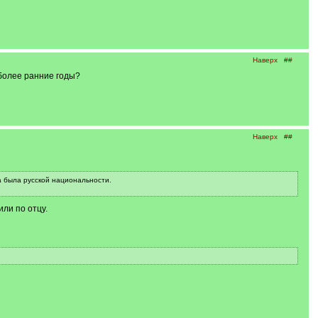
Наверх
##
более ранние годы?
Наверх
##
а была русской национальности.
ли по отцу.