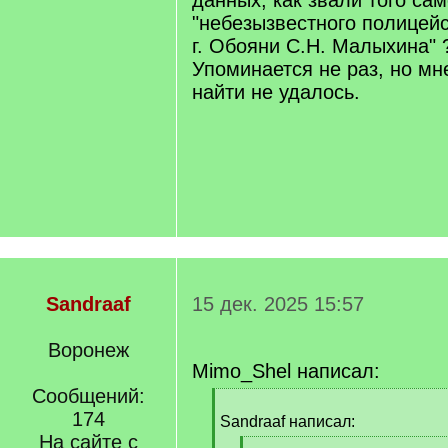
данных, как звали того сам
"небезызвестного полицей
г. Обояни С.Н. Малыхина" 
Упоминается не раз, но мн
найти не удалось.
Sandraaf
15 дек. 2025 15:57
Воронеж
Mimo_Shel написал:
Сообщений:
[
174
q
Sandraaf написал:
]
На сайте с