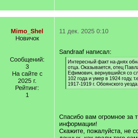
Mimo_Shel
11 дек. 2025 0:10
Новичок
Sandraaf написал:
Сообщений:
[
Интересный факт на-днях обн
3
q
отца. Оказывается, отец Павл
]
На сайте с
Ефимович, вернувшийся со сл
102 года и умер в 1924 году, т
2025 г.
1917-1919 г. Обоянского уезда
Рейтинг:
[
1
/
q
]
Спасибо вам огромное за 
информации!
Скажите, пожалуйста, не с