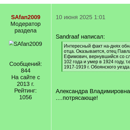
SAfan2009
10 июня 2025 1:01
Модератор
раздела
Sandraaf написал:
[
Интересный факт на-днях обн
q
отца. Оказывается, отец Павл
]
Ефимович, вернувшийся со сл
102 года и умер в 1924 году, т
Сообщений:
1917-1919 г. Обоянского уезда
844
[
На сайте с
/
q
2013 г.
]
Рейтинг:
Александра Владимировна,
1056
....потрясающе!