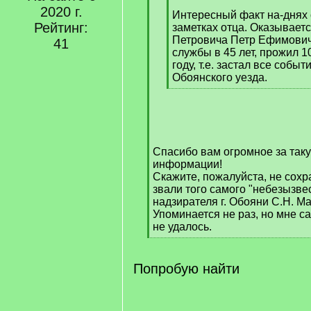
[
2020 г.
q
Интересный факт на-днях
Рейтинг:
]
заметках отца. Оказываетс
Петровича Петр Ефимович
41
службы в 45 лет, прожил 1
году, т.е. застал все событ
Обоянского уезда.
[
/
q
]
Спасибо вам огромное за так
информации!
Скажите, пожалуйста, не сохр
звали того самого "небезызве
надзирателя г. Обояни С.Н. М
Упоминается не раз, но мне с
не удалось.
[
/
q
Попробую найти
]