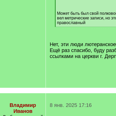
/
q
Может быть был свой полково
]
вел метрические записи, но эт
православный
[
/
q
]
Нет, эти люди лютеранско
Ещё раз спасибо, буду раз
ссылками на церкви г. Дерп
Владимир
8 янв. 2025 17:16
Иванов