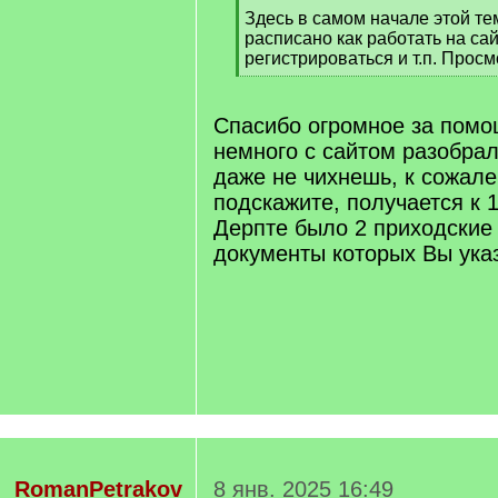
Здесь в самом начале этой т
расписано как работать на сай
регистрироваться и т.п. Прос
[
/
q
Спасибо огромное за помощ
]
немного с сайтом разобрал
даже не чихнешь, к сожале
подскажите, получается к 
Дерпте было 2 приходские 
документы которых Вы ук
RomanPetrakov
8 янв. 2025 16:49