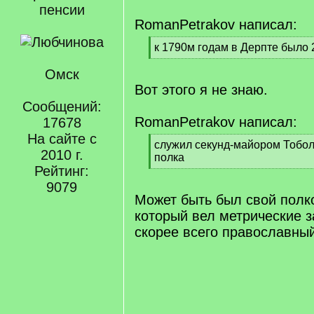
пенсии
RomanPetrakov написал:
[
к 1790м годам в Дерпте было 
q
[
]
Омск
/
q
Вот этого я не знаю.
]
Сообщений:
RomanPetrakov написал:
17678
На сайте с
[
служил секунд-майором Тобол
2010 г.
q
полка
Рейтинг:
]
[
/
9079
q
Может быть был свой полк
]
который вел метрические з
скорее всего православны