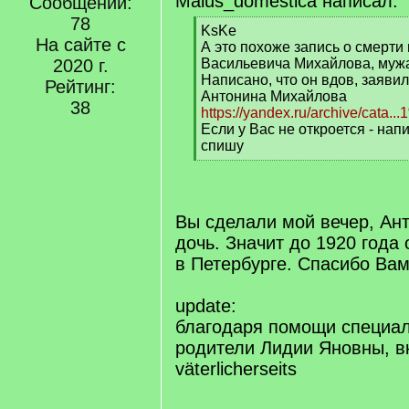
Malus_domestica написал:
Сообщений:
78
[
KsKe
На сайте с
q
А это похоже запись о смерти 
]
2020 г.
Васильевича Михайлова, муж
Написано, что он вдов, заявил
Рейтинг:
Антонина Михайлова
38
https://yandex.ru/archive/cat
Если у Вас не откроется - напи
спишу
[
/
q
]
Вы сделали мой вечер, Ант
дочь. Значит до 1920 года
в Петербурге. Спасибо Вам
update:
благодаря помощи специа
родители Лидии Яновны, в
väterlicherseits