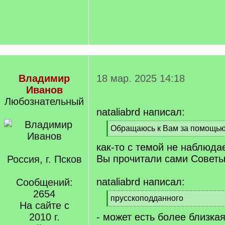
Владимир
18 мар. 2025 14:18
Иванов
Любознательный
nataliabrd написал:
[
Обращаюсь к Вам за помощью
q
[
как-то с темой не наблюда
]
/
q
Вы прочитали сами Советы
Россия, г. Псков
]
nataliabrd написал:
Сообщений:
2654
[
прусскоподданного
На сайте с
q
[
2010 г.
- может есть более близка
]
/