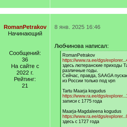
RomanPetrakov
8 янв. 2025 16:46
Начинающий
Любчинова написал:
Сообщений:
[
RomanPetrakov
36
q
https://www.ra.ee/dgs/explorer.
]
На сайте с
здесь лютеранские приходы Та
различные годы.
2022 г.
Сейчас, правда, SAAGA пуска
Рейтинг:
из России только под vpn
21
Tartu Maarja kogudus
https://www.ra.ee/dgs/explorer..
записи с 1775 года
Maarja-Magdaleena kogudus
https://www.ra.ee/dgs/explorer.
здесь с 1727 года