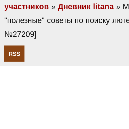
участников
»
Дневник litana
» М
"полезные" советы по поиску лют
№27209]
RSS