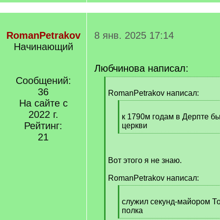
RomanPetrakov
8 янв. 2025 17:14
Начинающий
Любчинова написал:
Сообщений:
[
36
q
RomanPetrakov написал:
]
На сайте с
[
2022 г.
q
к 1790м годам в Дерпте б
Рейтинг:
]
церкви
[
21
/
q
Вот этого я не знаю.
]
RomanPetrakov написал:
[
q
служил секунд-майором То
]
полка
[