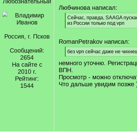
Любознательный
Любчинова написал:
[
Сейчас, правда, SAAGA пуска
q
из России только под vpn
]
[
/
Россия, г. Псков
q
RomanPetrakov написал:
]
Сообщений:
[
без vpn сейчас даже не чихне
2654
q
[
немного уточню. Регистраци
]
/
На сайте с
q
ВПН.
2010 г.
]
Просмотр - можно отключат
Рейтинг:
Что дальше увидим позже )
1544