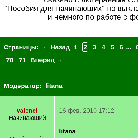
"Пособия для начинающих" по вык
и немного по работе с ф
Страницы:
← Назад
1
2
3
4
5
6
...
70
71
Вперед →
Модератор:
litana
valenci
16 фев. 2010 17:12
Начинающий
litana