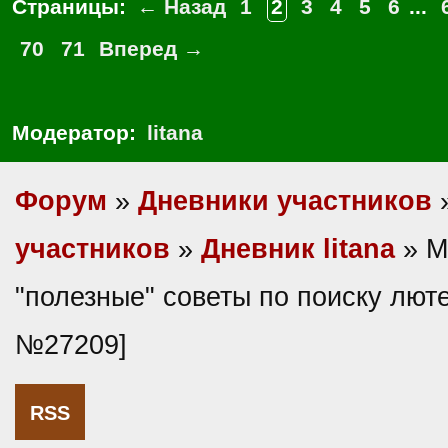
Страницы:
← Назад
1
2
3
4
5
6
...
70
71
Вперед →
Модератор:
litana
Форум
»
Дневники участников
участников
»
Дневник litana
» М
"полезные" советы по поиску лют
№27209]
RSS