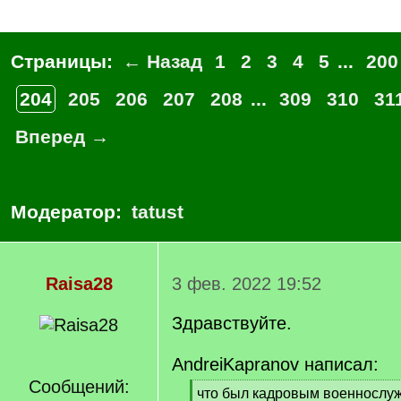
Страницы:
← Назад
1
2
3
4
5
...
200
204
205
206
207
208
...
309
310
31
Вперед →
Модератор:
tatust
Raisa28
3 фев. 2022 19:52
Здравствуйте.
AndreiKapranov написал:
Сообщений:
[
что был кадровым военнослуж