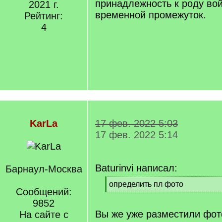
принадлежность к роду во
2021 г.
временной промежуток.
Рейтинг:
4
KarLa
17 фев. 2022 5:03
17 фев. 2022 5:14
Baturinvi написал:
Барнаул-Москва
[
определить пл фото
Сообщений:
q
[
]
9852
/
q
Вы же уже разместили фот
На сайте с
]