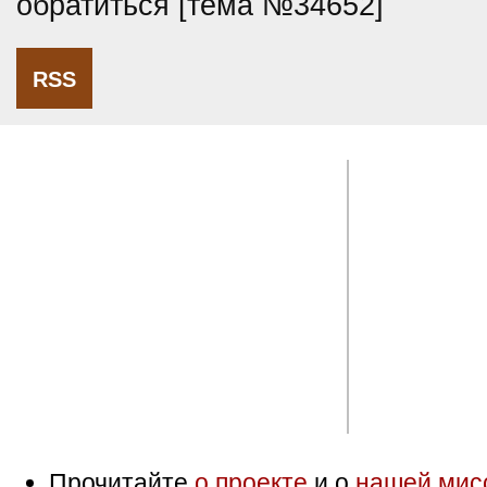
обратиться [тема №34652]
RSS
Прочитайте
о проекте
и о
нашей мис