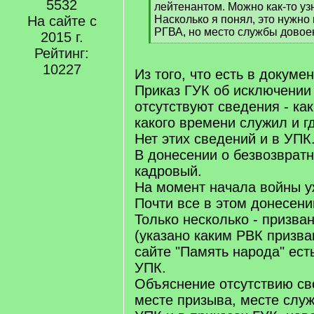
5532
q
лейтенантом. Можно как-то узн
]
На сайте с
Насколько я понял, это нужно 
РГВА, но место службы довое
2015 г.
[
Рейтинг:
/
10227
q
Из того, что есть в докумен
]
Приказ ГУК об исключении 
отсутствуют сведения - ка
какого времени служил и г
Нет этих сведений и в УПК
В донесении о безвозвратн
кадровый.
На момент начала войны у
Почти все в этом донесени
Только несколько - призва
(указано каким РВК призва
сайте "Память народа" ест
УПК.
Объяснение отсутствию св
месте призыва, месте служ