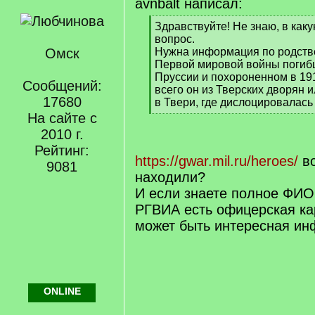
avnbalt написал:
[
Здравствуйте! Не знаю, в как
q
вопрос.
]
Омск
Нужна информация по родст
Первой мировой войны погиб
Пруссии и похороненном в 191
Сообщений:
всего он из Тверских дворян 
17680
в Твери, где дислоцировалась 
[
На сайте с
/
2010 г.
q
Рейтинг:
]
https://gwar.mil.ru/heroes/
во
9081
находили?
И если знаете полное ФИО
РГВИА есть офицерская ка
может быть интересная и
ONLINE