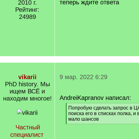
теперь ждите ответа
2010 г.
Рейтинг:
24989
vikarii
9 мар. 2022 6:29
PhD history. Мы
ищем ВСЁ и
AndreiKapranov написал:
находим многое!
[
Попробую сделать запрос в 
q
поиска его в списках полка, и 
]
мало шансов
[
Частный
/
специалист
q