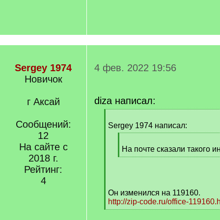
Sergey 1974
4 фев. 2022 19:56
Новичок
diza написал:
г Аксай
[
Сообщений:
q
Sergey 1974 написал:
]
12
[
На сайте с
q
На почте сказали такого и
2018 г.
]
[
/
Рейтинг:
q
4
]
Он изменился на 119160.
http://zip-code.ru/office-119160.
[
/