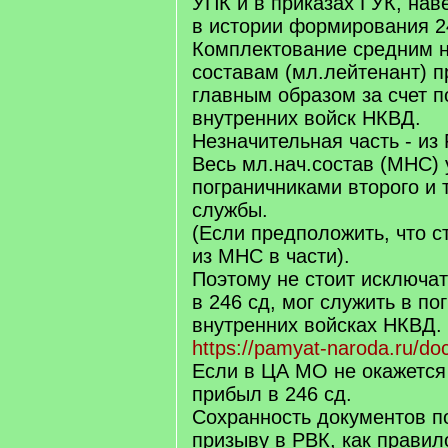
УПК и в приказах ГУК, нав
в истории формирования 2
Комплектование средним 
составам (мл.лейтенант) 
главным образом за счет п
внутренних войск НКВД.
Незначительная часть - из
Весь мл.нач.состав (МНС)
пограничниками второго и 
службы.
(Если предположить, что с
из МНС в части).
Поэтому не стоит исключат
в 246 сд, мог служить в по
внутренних войсках НКВД.
https://pamyat-naroda.ru/d
Если в ЦА МО не окажется
прибыл в 246 сд.
Сохранность документов п
призыву в РВК, как правил