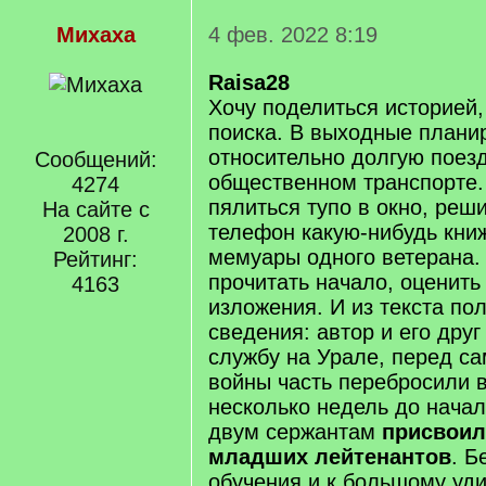
Михаха
4 фев. 2022 8:19
Raisa28
Хочу поделиться историей,
поиска. В выходные плани
относительно долгую поезд
Сообщений:
общественном транспорте.
4274
пялиться тупо в окно, реши
На сайте с
телефон какую-нибудь книж
2008 г.
мемуары одного ветерана.
Рейтинг:
прочитать начало, оценить
4163
изложения. И из текста по
сведения: автор и его дру
службу на Урале, перед с
войны часть перебросили в
несколько недель до нача
двум сержантам
присвоил
младших лейтенантов
. Б
обучения и к большому уд