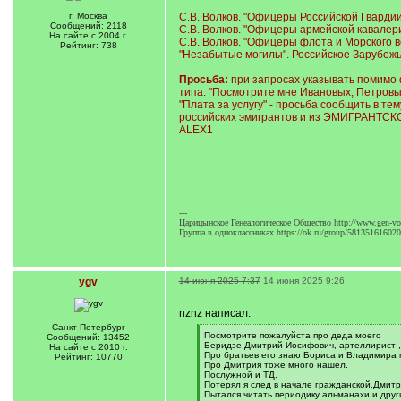
г. Москва
С.В. Волков. "Офицеры Российской Гвардии"
Сообщений: 2118
С.В. Волков. "Офицеры армейской кавалерии
На сайте с 2004 г.
С.В. Волков. "Офицеры флота и Морского ве
Рейтинг: 738
"Незабытые могилы". Российское Зарубежье:
Просьба:
при запросах указывать помимо
типа: "Посмотрите мне Ивановых, Петровы
"Плата за услугу" - просьба сообщить в
российских эмигрантов и из ЭМИГРАНТСКОЙ
ALEX1
---
Царицынское Генеалогическое Общество http://www.gen-vol
Группа в одноклассниках https://ok.ru/group/58135161602
ygv
14 июня 2025 7:37
14 июня 2025 9:26
nznz написал:
Санкт-Петербург
[
Посмотрите пожалуйста про деда моего
Сообщений: 13452
q
Беридзе Дмитрий Иосифович, артеллирист , 
На сайте с 2010 г.
]
Про братьев его знаю Бориса и Владимира 
Рейтинг: 10770
Про Дмитрия тоже много нашел.
Послужной и ТД.
Потерял я след в начале гражданской.Дмитр
Пытался читать периодику альманахи и друг