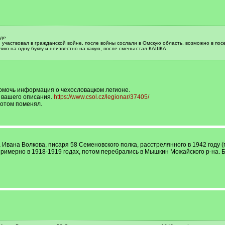
еде
участвовал в гражданской войне, после войны сослали в Омскую область, возможно в посе
ию на одну букву и неизвестно на какую, после смены стал КАШКА
омочь информация о чехословацком легионе.
з вашего описания.
https://www.csol.cz/legionar/37405/
Потом поменял.
 Ивана Волкова, писаря 58 Семеновского полка, расстрелянного в 1942 году (
римерно в 1918-1919 годах, потом перебрались в Мышкин Можайского р-на. Б