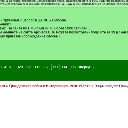
Ивана Волкова, писаря 58 Семеновского полка, расстрелянного в 1942 году (по рассказам
потом перебрались в Мышкин Можайского р-на. Буду очень признательна за любые подсказк
й трибунал ? Запрос в ЦА ФСБ в Москве.
ижении?
ых. На сайте по ПМВ gwar.mil.ru более 5000 записей...
ом кабинете на сайте Архивов СПб можете посмотреть / получить за 39 р скан 
вым приказам (прохождение службы).
3
4
5
...
329
330
331
332
333
334
335
Вперед →
ных
»
Гражданская война и Интервенция 1918-1922 гг.
» Энциклопедия Граж