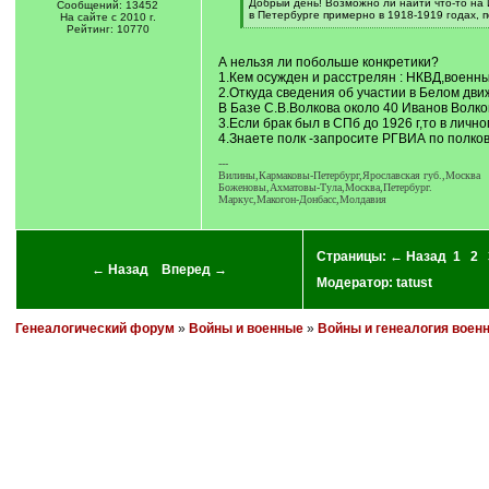
[
Добрый день! Возможно ли найти что-то на 
Сообщений: 13452
q
в Петербурге примерно в 1918-1919 годах, 
На сайте с 2010 г.
]
[
Рейтинг: 10770
/
q
А нельзя ли побольше конкретики?
]
1.Кем осужден и расстрелян : НКВД,военны
2.Откуда сведения об участии в Белом дв
В Базе С.В.Волкова около 40 Иванов Волков
3.Если брак был в СПб до 1926 г,то в личн
4.Знаете полк -запросите РГВИА по полко
---
Вилины,Кармаковы-Петербург,Ярославская губ.,Москва
Боженовы,Ахматовы-Тула,Москва,Петербург.
Маркус,Макогон-Донбасс,Молдавия
Страницы:
← Назад
1
2
← Назад
Вперед →
Модератор:
tatust
Генеалогический форум
»
Войны и военные
»
Войны и генеалогия воен