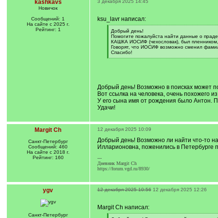
kashkavs
3 декабря 2025 14:45
Новичок
ksu_lavr написал:
Сообщений: 1
На сайте с 2025 г.
Рейтинг: 1
[
Добрый день!
q
Помогите пожалуйста найти данные о прад
]
КАШКА ИОСИФ (чехословак), был пленником, 
Говорят, что ИОСИФ возможно сменил фамил
Спасибо!
[
/
q
]
Добрый день! Возможно в поисках может п
Вот ссылка на человека, очень похожего и
У его сына имя от рождения было Антон. 
Удачи!
Margit Ch
12 декабря 2025 10:09
Добрый день! Возможно ли найти что-то на
Санкт-Петербург
Илларионовна, поженились в Петербурге п
Сообщений: 460
На сайте с 2018 г.
Рейтинг: 160
---
Дневник Margit Ch
https://forum.vgd.ru/8930/
ygv
12 декабря 2025 10:56
12 декабря 2025 12:26
Margit Ch написал:
Санкт-Петербург