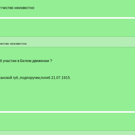
отчество неизвестно
чество неизвестно
б участии в Белом движении ?
ской губ.,подпоручик,погиб 21.07.1915.